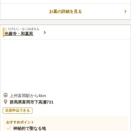
光寺の寺院墓地です。世界遺産である富岡製糸場で働いていた工
女たちのお墓があります。 日当たりの良い霊園です。穏やかな
お墓の詳細を見る
気持ちでお参りができます。園内には、世界遺産に認名されてい
コメントの続きを読む
る富岡製糸場で働いた工女たちの墓碑があります。龍光寺墓苑の
宗派は浄土宗です。墓地を申し込むには壇家であり、承継者がい
口コミ評価
ることが条件になります。全区画が南向きなうえ、平坦な立地で
こうげんじ・なごみぼえん
この霊園はまだ誰からも評価されていません。
光厳寺・和墓苑
す。足腰に自信がない方でも安心してお墓参りができるでしょ
う。
上州富岡駅から4km
群馬県富岡市下高瀬731
生前申込できる
おすすめポイント
神秘的で聖なる地