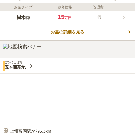
お墓タイプ
参考価格
管理費
ライフドット編集部のコメント
樹木葬・一般墓共に宗教不問で眠れる共同墓地です。国道254号
15
樹木葬
0円
万円
線からすぐの場所にあるので、迷うことなく行けます。住宅街に
ありますが日照条件に恵まれており、暖かな陽射しの下でお参り
お墓の詳細を見る
ができます。コンクリート舗装の足元なのでご高齢の方も歩きや
コメントの続きを読む
すく、雨の日や翌日でも足元の心配をせずにお参りできるのも嬉
しいポイントです。
口コミ評価
この霊園はまだ誰からも評価されていません。
ごかにしぼち
五ヶ西墓地
上州富岡駅から6.3km