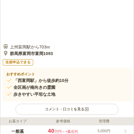
上州富岡駅から703m
群馬県富岡市富岡1093
生前申込できる
おすすめポイント
「西富岡駅」から徒歩約10分
全区画が南向きの霊園
歩きやすい平坦な土地
コメント・口コミを見る
お墓タイプ
参考価格
管理費
ライフドット編集部のコメント
富岡市の中心部にあり、最寄駅から徒歩圏内にある、浄土宗の龍
40
一般墓
5,000円
万円～
+墓石代