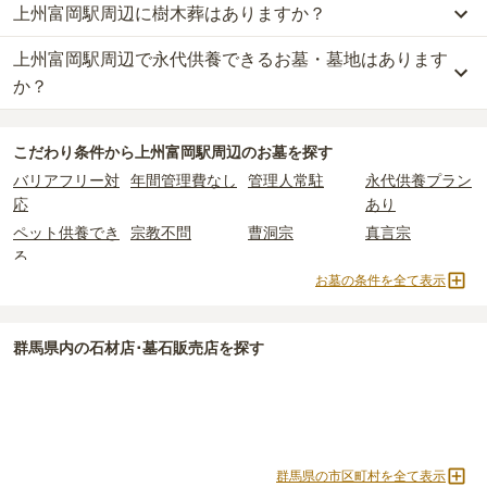
上州富岡駅周辺に樹木葬はありますか？
上州富岡駅周辺
には、
群馬県
が運営する公営の霊園が
1
件ありま
一般的に最も費用を抑えられるのは、他の方のご遺骨と一緒に埋葬
上州富岡駅周辺
の一般墓の永代使用料の平均は
25万円
で、墓石代は
す。
する
「合祀墓（ごうしぼ）」
と呼ばれるタイプです。個別のお墓に
群馬県の平均
166.9万円
です。いずれも区画の広さや墓石の大き
上州富岡駅周辺で永代供養できるお墓・墓地はあります
上州富岡駅周辺
には、
2
件の樹木葬があります。
安中市営すみれヶ丘霊園
がそれにあたります。
比べて省スペースで管理の手間がかからないため、費用が安く設定
さ・素材によって変わります。
詳しくは、
上州富岡駅周辺
の樹木葬の一覧
をご覧ください。
か？
されています。
樹木葬・納骨堂・永代供養墓は、基本的に墓石代がかからず、永代
公営霊園は民営の霊園と異なり、契約にあたって応募資格が設けら
価格の目安は、1名あたり5万円〜30万円程度です。
使用料のみかかります。
上州富岡駅周辺
には、永代供養できるお墓・墓地が
5
件あります。
れているケースがほとんどです。
こだわり条件から
上州富岡駅周辺
のお墓を探す
詳しくは、
上州富岡駅周辺
の永代供養の一覧
をご覧ください。
主な条件として、遺骨がすでにある、該当の市区町村に一定年数以
上州富岡駅周辺
で安価なお墓を探したい場合は、
価格の安い順
で並
なお、お墓によっては以下の費用が別途かかる場合があります。
バリアフリー対
年間管理費なし
管理人常駐
永代供養プラン
上住んでいるなどが挙げられます。
び替えてお墓を探すのがおすすめです。
・
開眼法要の費用
：お墓を新しく建てた際に行う儀式のための費
応
あり
条件を満たさない場合は、申し込み自体ができないことも多いた
用。僧侶に渡すお布施がかかります。
め、事前の確認が重要です。
ペット供養でき
宗教不問
曹洞宗
真言宗
・
納骨式の費用
：お墓に遺骨を納める儀式のための費用。僧侶に渡
契約条件の詳細は、各霊園のページをご確認いただくか、資料請求
る
すお布施、会食などの費用がかかります。
よりお問い合わせください。
お墓の条件を全て表示
・
年間管理費
：お墓の管理費。契約後、毎年発生するケースがあり
浄土宗
樹木葬
納骨堂
永代供養墓
ます。
公営霊園
民営霊園
寺院墓地
1人用区画あり
2人用区画あり
3人用区画あり
群馬県
内の石材店･墓石販売店を探す
正確な費用は、区画や石材の選び方によって大きく変わるため、見
積もりを取るまで確定しません。
現地見学では、担当者に「提示金額以外にかかる費用はないか」を
必ず確認することをおすすめします。
現地への見学が難しい場合は、資料請求でも各霊園の詳しい料金案
内を取り寄せることができます。
群馬県の市区町村を全て表示