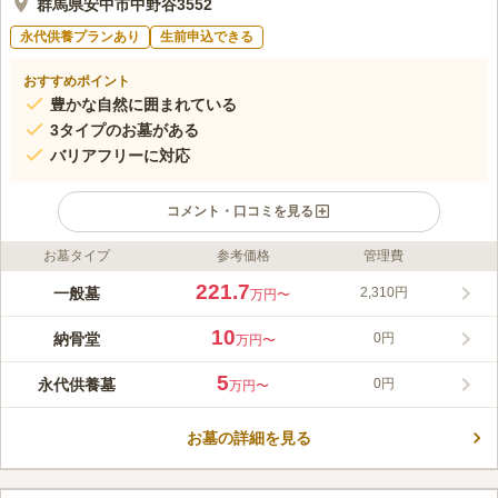
群馬県安中市中野谷3552
永代供養プランあり
生前申込できる
おすすめポイント
豊かな自然に囲まれている
3タイプのお墓がある
バリアフリーに対応
コメント・口コミを見る
お墓タイプ
参考価格
管理費
ライフドット編集部のコメント
従来どおりの「区画墓地」に加え、「納骨堂」「合葬墓」の3種
221.7
一般墓
2,310円
万円〜
類の墓地が整備されました。「区画墓地」は一般的なお墓で、広
さは3㎡と5㎡が用意されています。「納骨堂」は1体用と2体用
10
納骨堂
0円
万円〜
があり、ロッカー式の納骨壇に骨壺を納めます。「合葬墓」は合
コメントの続きを読む
祀となり、他の方の遺骨と一緒に埋葬されます。なお、「合葬
5
永代供養墓
0円
万円〜
墓」のみ生前申込が可能となり、「区画墓地」「納骨堂」は焼骨
口コミ評価
を有していないと申し込みができません。
この霊園はまだ誰からも評価されていません。
お墓の詳細を見る