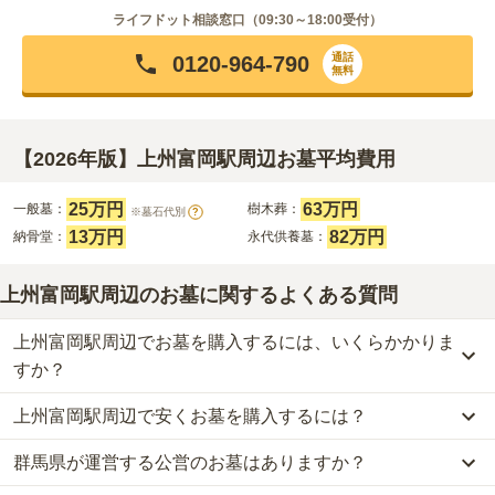
ライフドット相談窓口（
09:30～18:00
受付）
通話
0120-964-790
無料
【2026年版】上州富岡駅周辺お墓平均費用
25万円
63万円
一般墓：
樹木葬：
※墓石代別
?
13万円
82万円
納骨堂：
永代供養墓：
上州富岡駅周辺のお墓に関するよくある質問
上州富岡駅周辺でお墓を購入するには、いくらかかりま
すか？
上州富岡駅周辺で安くお墓を購入するには？
上州富岡駅周辺
での購入費用の目安は、
一般墓が約192万円、樹木
葬が約63万円、納骨堂が約13万円、永代供養墓が約82万円
です。
群馬県が運営する公営のお墓はありますか？
上州富岡駅周辺
で一番安価な
お墓
は、
安中市営すみれヶ丘霊園
の
永
一般墓を建てる場合は、「永代使用料（土地代）」と「墓石代」の
代供養墓
で、
5万円
からお求めいただけます。
2つが主な費用となります。