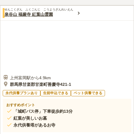
せんこくざん ふくごんじ こうようざんれいえん
泉谷山 福厳寺 紅葉山霊園
上州富岡駅から4.9km
群馬県甘楽郡甘楽町善慶寺421-1
永代供養プランあり
生前申込できる
ペット供養できる
おすすめポイント
「城町バス停」下車徒歩約13分
紅葉が美しいお墓
永代供養塔があるお寺