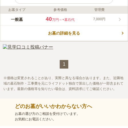
お墓タイプ
参考価格
管理費
ライフドット編集部のコメント
レンガ調の参道で花や緑が溢れる光景はまるで公園のようです。
40
一般墓
7,000円
万円～
+墓石代
清掃が行き届いているので綺麗に管理されています。 永代供養
塔は、後継者が不在になってから7回忌までは骨壺のまま安置さ
お墓の詳細を見る
れ、その後に合葬されるシステムです。 最初から納骨すること
コメントの続きを読む
も可能なので、相談に応じて対応してくれます。 近隣にナイア
ガラ藤園があるので、藤の見頃に併せて訪れるのもおすすめで
口コミ評価
す。
この霊園はまだ誰からも評価されていません。
1
価格は変更されることがあり、実際と異なる場合があります。また、近隣地
域の墓石制作・工事費を元にライフドット独自で算出した価格が一部含まれて
います。最新の価格等を知りたい場合は、資料請求にてご確認ください。
どのお墓がいいかわからない方へ
お墓の選び方のご相談を受付けています。
お気軽にお電話ください。