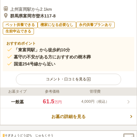
上州富岡駅から2.1km
群馬県富岡市曽木117-8
ペット供養できる
檀家になる必要なし
永代供養プランあり
生前申込できる
おすすめポイント
「東富岡駅」から徒歩約10分
墓守の不安がある方におすすめの樹木葬
国道254号線から近い
コメント・口コミを見る
お墓タイプ
参考価格
管理費
ライフドット編集部のコメント
住宅街に位置していますが、外壁で囲まれているので視線を気に
61.5
一般墓
4,000円（税込）
万円
することなくお参りができます。墓地はバリアフリー設計で平坦
な足元です。足腰の弱い方やご高齢の方も容易にお参りができる
お墓の詳細を見る
ので安心です。樹木葬では個別に納骨が可能で、1区画に1～3霊
コメントの続きを読む
まで納めることができます。個別安置の期間を、7年・15年・50
年の中から選択できます。
口コミ評価
そぎきょうどうぼち じゅもくそう
この霊園はまだ誰からも評価されていません。