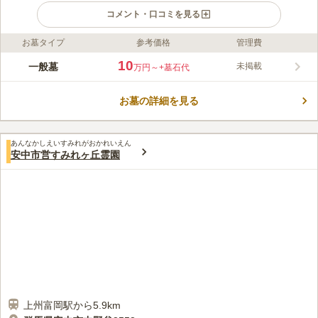
コメント・口コミを見る
お墓タイプ
参考価格
管理費
ライフドット編集部のコメント
紅葉が美しい紅葉山公園の麓にあり、秋には紅葉を楽しみながら
10
一般墓
未掲載
万円～
+墓石代
故人とゆっくり対話することができるお墓です。永代供養塔があ
るお寺なので、後継者にお困りの方やなかなかお参りに行くこと
お墓の詳細を見る
ができない人におすすめです。法要施設や多目的ホールなども設
コメントの続きを読む
置されているので、法事などに利用することができ大変便利で
す。管理棟や売店もあるのでお参りの時に必要なものをすぐに買
口コミ評価
うことができます。
あんなかしえいすみれがおかれいえん
この霊園はまだ誰からも評価されていません。
安中市営すみれヶ丘霊園
上州富岡駅から5.9km