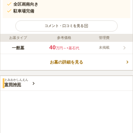
全区画南向き
駐車場完備
コメント・口コミを見る
お墓タイプ
参考価格
管理費
ライフドット編集部のコメント
うっそうと茂った緑の木々の中にぽつんとたたずむ光厳寺は、神
40
一般墓
未掲載
万円～
+墓石代
聖な曹洞宗のお寺です。 曹洞宗の檀家が入れる一般墓地が並
び、豊かな自然を感じながら静かにお参りすることができます。
お墓の詳細を見る
上越自動車道路のインターから約16分のところにあり、車でのア
コメントの続きを読む
クセスも便利です。 駐車場も完備されているので、安心して遠
くからでもお参りに行くことができます。
口コミ評価
とみおかしんえん
この霊園はまだ誰からも評価されていません。
富岡神苑