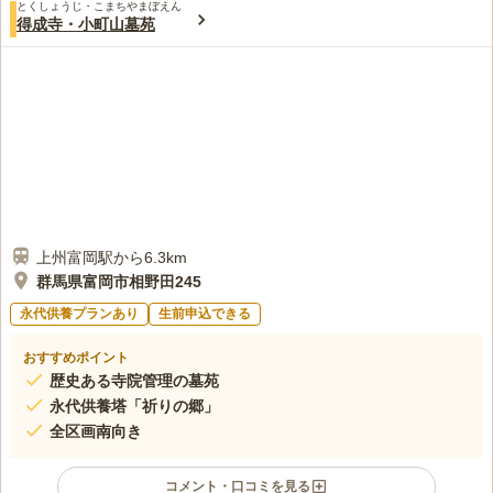
とくしょうじ・こまちやまぼえん
得成寺・小町山墓苑
上州富岡駅から6.3km
群馬県富岡市相野田245
永代供養プランあり
生前申込できる
おすすめポイント
歴史ある寺院管理の墓苑
永代供養塔「祈りの郷」
全区画南向き
コメント・口コミを見る