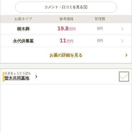
コメント・口コミを見る
お墓タイプ
参考価格
管理費
ライフドット編集部のコメント
群馬県富岡市で400年以上の歴史を刻む本城寺は、地域に親しま
19.8
樹木葬
0円
万円
れる日蓮宗の寺院です。戦国武将ゆかりの地から現在の地へ移転
して以来、地域の皆様と共に歩み、毎年11月には賑やかな鬼子母
11
永代供養墓
0円
万円
神祭が開催されるなど、親しみやすい「街のお寺」として法灯を
コメントの続きを読む
守り続けております。当寺の永代供養墓・樹木葬は、過去の宗旨
不問でどなたでも安心してお休みいただけます。ペット共葬や個
お墓の詳細を見る
口コミ評価
別墓など多様なプランをご用意し、歴史ある寺院が永代にわたり
この霊園はまだ誰からも評価されていません。
責任を持って大切な故人様をご供養・管理いたします。
そぎきょうどうぼち
曽木共同墓地