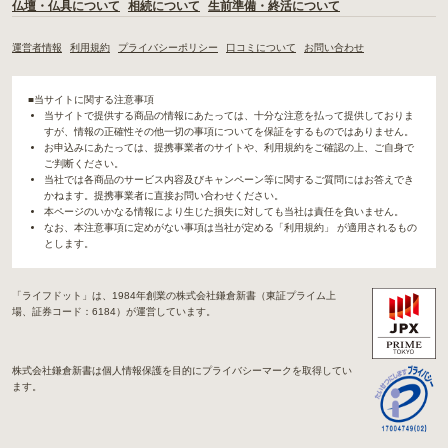
仏壇・仏具について
相続について
生前準備・終活について
運営者情報
利用規約
プライバシーポリシー
口コミについて
お問い合わせ
■当サイトに関する注意事項
当サイトで提供する商品の情報にあたっては、十分な注意を払って提供しておりま
すが、情報の正確性その他一切の事項についてを保証をするものではありません。
お申込みにあたっては、提携事業者のサイトや、利用規約をご確認の上、ご自身で
ご判断ください。
当社では各商品のサービス内容及びキャンペーン等に関するご質問にはお答えでき
かねます。提携事業者に直接お問い合わせください。
本ページのいかなる情報により生じた損失に対しても当社は責任を負いません。
なお、本注意事項に定めがない事項は当社が定める「利用規約」 が適用されるもの
とします。
「ライフドット」は、1984年創業の株式会社鎌倉新書（東証プライム上
場、証券コード：6184）が運営しています。
株式会社鎌倉新書は個人情報保護を目的にプライバシーマークを取得してい
ます。