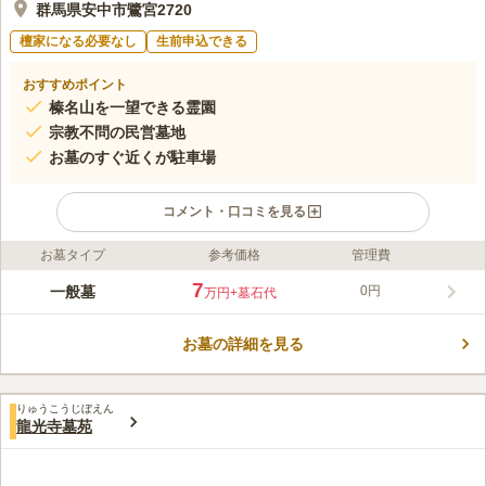
群馬県安中市鷺宮2720
檀家になる必要なし
生前申込できる
おすすめポイント
榛名山を一望できる霊園
宗教不問の民営墓地
お墓のすぐ近くが駐車場
コメント・口コミを見る
お墓タイプ
参考価格
管理費
ライフドット編集部のコメント
安中市の郊外にあり、こちらの墓地から榛名山をはじめ連なる
7
一般墓
0円
万円
+墓石代
山々を望むことができます。 豊富な自然が広がりすばらしいロ
ケーションで目を楽しませてくれます。 美しい自然は、お墓参
お墓の詳細を見る
りに訪れるたびに心を和ませてくれることでしょう。 施設とし
コメントの続きを読む
て、法要施設や多目的ホール、永代供養施設、奉納施設などが整
っています。
口コミ評価
りゅうこうじぼえん
この霊園はまだ誰からも評価されていません。
龍光寺墓苑