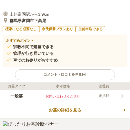
上州富岡駅から3.9km
群馬県富岡市下高尾
檀家になる必要なし
永代供養プランあり
生前申込できる
おすすめポイント
宗教不問で建墓できる
管理が行き届いている
車でのお参りがおすすめ
コメント・口コミを見る
お墓タイプ
参考価格
管理費
ライフドット編集部のコメント
富岡市の北に位置する神社新道の霊園です。周囲を自然豊かな
一般墓
未掲載
お問い合わせください
山々に囲まれており、静寂に包まれたなかで故人と語らうことが
できます。墓域内は平たんに整備されているため、足元の不安な
お墓の詳細を見る
ご高齢の方や車椅子の方でも安心です。霊苑の入り口には見事な
コメントの続きを読む
枝垂れ桜が植えられ、満開の春にはお参りに訪れる方をやさしく
出迎えてくれます。
口コミ評価
この霊園はまだ誰からも評価されていません。