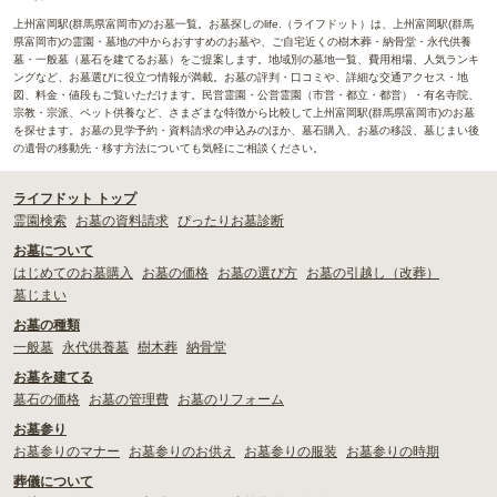
上州富岡駅(群馬県富岡市)のお墓一覧。お墓探しのlife.（ライフドット）は、上州富岡駅(群馬
県富岡市)の霊園・墓地の中からおすすめのお墓や、ご自宅近くの樹木葬・納骨堂・永代供養
墓・一般墓（墓石を建てるお墓）をご提案します。地域別の墓地一覧、費用相場、人気ランキ
ングなど、お墓選びに役立つ情報が満載。お墓の評判・口コミや、詳細な交通アクセス・地
図、料金・値段もご覧いただけます。民営霊園・公営霊園（市営・都立・都営）・有名寺院、
宗教・宗派、ペット供養など、さまざまな特徴から比較して上州富岡駅(群馬県富岡市)のお墓
を探せます。お墓の見学予約・資料請求の申込みのほか、墓石購入、お墓の移設、墓じまい後
の遺骨の移動先・移す方法についても気軽にご相談ください。
ライフドット トップ
霊園検索
お墓の資料請求
ぴったりお墓診断
お墓について
はじめてのお墓購入
お墓の価格
お墓の選び方
お墓の引越し（改葬）
墓じまい
お墓の種類
一般墓
永代供養墓
樹木葬
納骨堂
お墓を建てる
墓石の価格
お墓の管理費
お墓のリフォーム
お墓参り
お墓参りのマナー
お墓参りのお供え
お墓参りの服装
お墓参りの時期
葬儀について