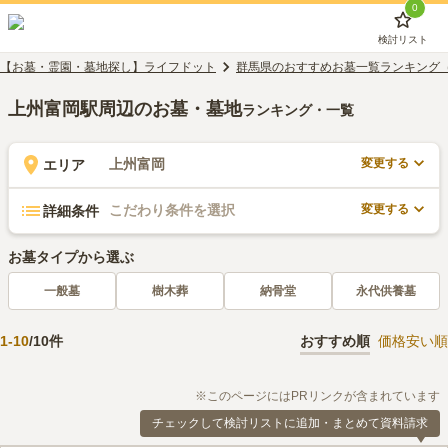
0
検討リスト
【お墓・霊園・墓地探し】ライフドット
群馬県のおすすめお墓一覧ランキング
上州富岡駅周辺のお墓・墓地
ランキング・一覧
変更する
上州富岡
エリア
変更する
こだわり条件を選択
詳細条件
お墓タイプから選ぶ
一般墓
樹木葬
納骨堂
永代供養墓
1
-
10
/
10
件
おすすめ順
価格安い順
※このページにはPRリンクが含まれています
チェックして検討リストに追加・まとめて資料請求