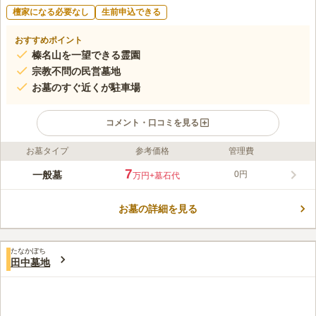
檀家になる必要なし
生前申込できる
おすすめポイント
榛名山を一望できる霊園
宗教不問の民営墓地
お墓のすぐ近くが駐車場
コメント・口コミを見る
お墓タイプ
参考価格
管理費
ライフドット編集部のコメント
安中市の郊外にあり、こちらの墓地から榛名山をはじめ連なる
7
一般墓
0円
万円
+墓石代
山々を望むことができます。 豊富な自然が広がりすばらしいロ
ケーションで目を楽しませてくれます。 美しい自然は、お墓参
お墓の詳細を見る
りに訪れるたびに心を和ませてくれることでしょう。 施設とし
コメントの続きを読む
て、法要施設や多目的ホール、永代供養施設、奉納施設などが整
っています。
口コミ評価
たなかぼち
この霊園はまだ誰からも評価されていません。
田中墓地