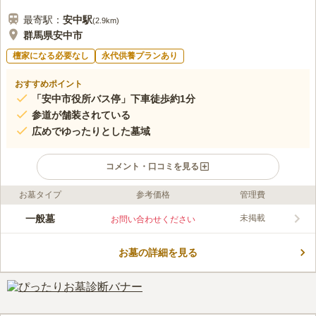
最寄駅：
安中
駅
(
2.9km
)
群馬県安中市
檀家になる必要なし
永代供養プランあり
おすすめポイント
「安中市役所バス停」下車徒歩約1分
参道が舗装されている
広めでゆったりとした墓域
コメント・口コミを見る
お墓タイプ
参考価格
管理費
ライフドット編集部のコメント
安中市の中心部に位置する共同墓地です。宗教不問で建墓するこ
一般墓
未掲載
お問い合わせください
とができるので、無宗教の方や信仰を大切にしたい方におすすめ
です。敷地内には手桶のある水汲み場が完備されており、供花の
お墓の詳細を見る
水替えやお墓のお掃除に便利です。徒歩圏内に飲食店が多く点在
コメントの続きを読む
ているので、お食事の場所に困ることはありません。国道18号線
に近く、駐車場が完備されているため車でのお参りもおすすめで
口コミ評価
す。
この霊園はまだ誰からも評価されていません。