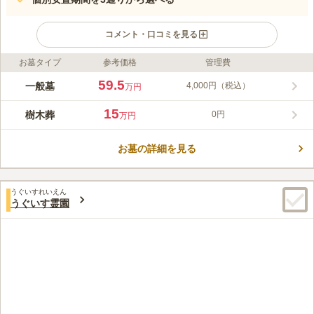
コメント・口コミを見る
お墓タイプ
参考価格
管理費
ライフドット編集部のコメント
陽当たりが抜群に良く、爽やかな風に吹かれながら眠れるお墓で
59.5
一般墓
4,000円（税込）
万円
す。最寄り駅の「安中駅」や県道125号線からのアクセスが良い
立地にあります。近隣にコンビニがあり、お参りに必要なものを
15
樹木葬
0円
万円
買い足すことができます。 比較的リーズナブルなので、墓守の
コメントの続きを読む
後継者の方の負担を減らしたい方や、経済的負担を少なくしたい
方におすすめです。
お墓の詳細を見る
口コミ評価
この霊園はまだ誰からも評価されていません。
うぐいすれいえん
うぐいす霊園