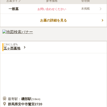
お墓タイプ
参考価格
管理費
ライフドット編集部のコメント
天台宗の東光院が運営管理する寺院墓地です。檀家になる必要が
一般墓
未掲載
お問い合わせください
ないので、信仰している宗教を大切にしたい方におすすめです。
墓域内は平たんに整備されているため、ご高齢の方でも足元を心
お墓の詳細を見る
配することはありません。周辺には高い建物がなく、開放的な墓
コメントの続きを読む
域は緑の木々を抜ける爽やかな風に包まれています。駐車場を完
備しているので、車でのお参りがおすすめです。
口コミ評価
この霊園はまだ誰からも評価されていません。
ごかにしぼち
五ヶ西墓地
最寄駅：
磯部
駅
(
3.6km
)
群馬県安中市鷺宮2720