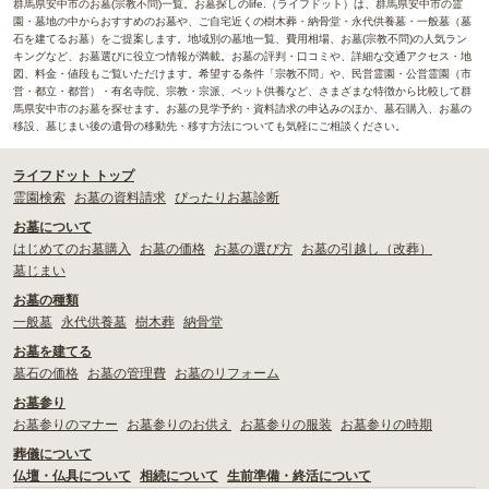
群馬県安中市のお墓(宗教不問)一覧。お墓探しのlife.（ライフドット）は、群馬県安中市の霊
園・墓地の中からおすすめのお墓や、ご自宅近くの樹木葬・納骨堂・永代供養墓・一般墓（墓
石を建てるお墓）をご提案します。地域別の墓地一覧、費用相場、お墓(宗教不問)の人気ラン
キングなど、お墓選びに役立つ情報が満載。お墓の評判・口コミや、詳細な交通アクセス・地
図、料金・値段もご覧いただけます。希望する条件「宗教不問」や、民営霊園・公営霊園（市
営・都立・都営）・有名寺院、宗教・宗派、ペット供養など、さまざまな特徴から比較して群
馬県安中市のお墓を探せます。お墓の見学予約・資料請求の申込みのほか、墓石購入、お墓の
移設、墓じまい後の遺骨の移動先・移す方法についても気軽にご相談ください。
ライフドット トップ
霊園検索
お墓の資料請求
ぴったりお墓診断
お墓について
はじめてのお墓購入
お墓の価格
お墓の選び方
お墓の引越し（改葬）
墓じまい
お墓の種類
一般墓
永代供養墓
樹木葬
納骨堂
お墓を建てる
墓石の価格
お墓の管理費
お墓のリフォーム
お墓参り
お墓参りのマナー
お墓参りのお供え
お墓参りの服装
お墓参りの時期
葬儀について
仏壇・仏具について
相続について
生前準備・終活について