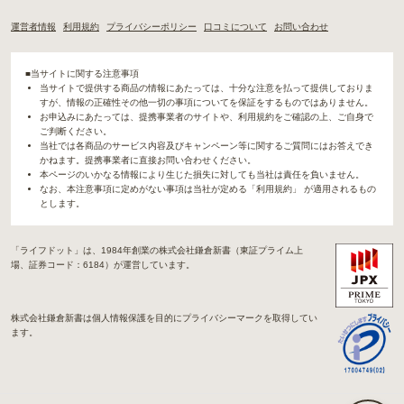
運営者情報
利用規約
プライバシーポリシー
口コミについて
お問い合わせ
■当サイトに関する注意事項
当サイトで提供する商品の情報にあたっては、十分な注意を払って提供しておりま
すが、情報の正確性その他一切の事項についてを保証をするものではありません。
お申込みにあたっては、提携事業者のサイトや、利用規約をご確認の上、ご自身で
ご判断ください。
当社では各商品のサービス内容及びキャンペーン等に関するご質問にはお答えでき
かねます。提携事業者に直接お問い合わせください。
本ページのいかなる情報により生じた損失に対しても当社は責任を負いません。
なお、本注意事項に定めがない事項は当社が定める「利用規約」 が適用されるもの
とします。
「ライフドット」は、1984年創業の株式会社鎌倉新書（東証プライム上
場、証券コード：6184）が運営しています。
株式会社鎌倉新書は個人情報保護を目的にプライバシーマークを取得してい
ます。