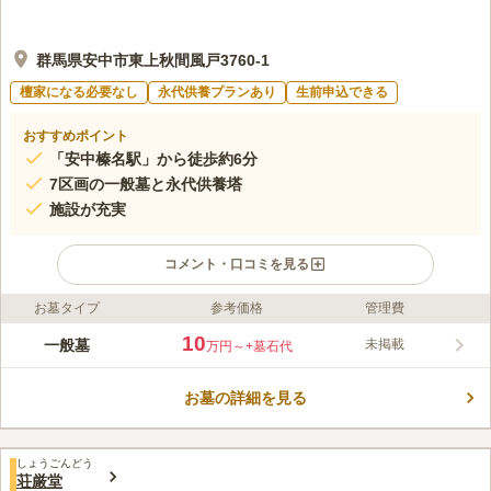
群馬県安中市東上秋間風戸3760-1
檀家になる必要なし
永代供養プランあり
生前申込できる
おすすめポイント
「安中榛名駅」から徒歩約6分
7区画の一般墓と永代供養塔
施設が充実
コメント・口コミを見る
お墓タイプ
参考価格
管理費
ライフドット編集部のコメント
宗教法人 自在寺が運営する霊園です。一般墓が7区画あり、様々
10
一般墓
未掲載
万円～
+墓石代
な広さの中からご自身のお好みの場所を選べます。宗旨・宗派問
わず仏教徒の方であればお墓を建立する事ができます。本堂では
お墓の詳細を見る
法事を執り行えますので、便利です。墓地の利用だけではなく、
コメントの続きを読む
位牌やお守り、お札のお焚き上げや人形の供養をお願いすること
もできます。
口コミ評価
しょうごんどう
この霊園はまだ誰からも評価されていません。
荘厳堂