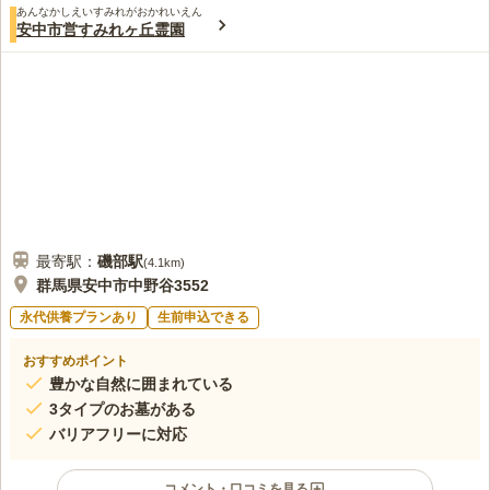
あんなかしえいすみれがおかれいえん
安中市営すみれヶ丘霊園
最寄駅：
磯部
駅
(
4.1km
)
群馬県安中市中野谷3552
永代供養プランあり
生前申込できる
おすすめポイント
豊かな自然に囲まれている
3タイプのお墓がある
バリアフリーに対応
コメント・口コミを見る