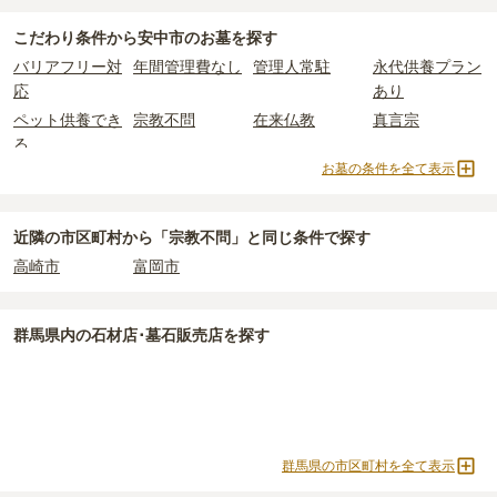
安中市
で一番安価な
お墓
は、
安中市営すみれヶ丘霊園
の
永代供養墓
一般墓を建てる場合は、「永代使用料（土地代）」と「墓石代」の
で、
5万円
からお求めいただけます。
2つが主な費用となります。
こだわり条件から
安中市
のお墓を探す
一般的に最も費用を抑えられるのは、他の方のご遺骨と一緒に埋葬
安中市
の一般墓の永代使用料の平均は
12万円
で、墓石代は
群馬県の
バリアフリー対
年間管理費なし
管理人常駐
永代供養プラン
する
「合祀墓（ごうしぼ）」
と呼ばれるタイプです。個別のお墓に
平均
166.9万円
です。いずれも区画の広さや墓石の大きさ・素材に
応
あり
比べて省スペースで管理の手間がかからないため、費用が安く設定
よって変わります。
ペット供養でき
宗教不問
在来仏教
真言宗
されています。
樹木葬・納骨堂・永代供養墓は、基本的に墓石代がかからず、永代
る
価格の目安は、1名あたり5万円〜30万円程度です。
使用料のみかかります。
お墓の条件を全て表示
樹木葬
納骨堂
永代供養墓
公営霊園
安中市
で安価なお墓を探したい場合は、
価格の安い順
で並び替えて
民営霊園
寺院墓地
1人用区画あり
2人用区画あり
なお、お墓によっては以下の費用が別途かかる場合があります。
お墓を探すのがおすすめです。
・
開眼法要の費用
：お墓を新しく建てた際に行う儀式のための費
3人用区画あり
近隣の市区町村から
「宗教不問」と
同じ条件で探す
用。僧侶に渡すお布施がかかります。
高崎市
富岡市
・
納骨式の費用
：お墓に遺骨を納める儀式のための費用。僧侶に渡
すお布施、会食などの費用がかかります。
・
年間管理費
：お墓の管理費。契約後、毎年発生するケースがあり
群馬県
内の石材店･墓石販売店を探す
ます。
正確な費用は、区画や石材の選び方によって大きく変わるため、見
積もりを取るまで確定しません。
現地見学では、担当者に「提示金額以外にかかる費用はないか」を
群馬県の市区町村を全て表示
必ず確認することをおすすめします。
現地への見学が難しい場合は、資料請求でも各霊園の詳しい料金案