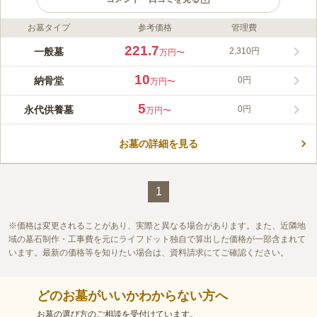
お墓タイプ
参考価格
管理費
ライフドット編集部のコメント
従来どおりの「区画墓地」に加え、「納骨堂」「合葬墓」の3種
221.7
一般墓
2,310円
万円〜
類の墓地が整備されました。「区画墓地」は一般的なお墓で、広
さは3㎡と5㎡が用意されています。「納骨堂」は1体用と2体用
10
納骨堂
0円
万円〜
があり、ロッカー式の納骨壇に骨壺を納めます。「合葬墓」は合
コメントの続きを読む
祀となり、他の方の遺骨と一緒に埋葬されます。なお、「合葬
5
永代供養墓
0円
万円〜
墓」のみ生前申込が可能となり、「区画墓地」「納骨堂」は焼骨
口コミ評価
を有していないと申し込みができません。
この霊園はまだ誰からも評価されていません。
お墓の詳細を見る
1
価格は変更されることがあり、実際と異なる場合があります。また、近隣地
域の墓石制作・工事費を元にライフドット独自で算出した価格が一部含まれて
います。最新の価格等を知りたい場合は、資料請求にてご確認ください。
どのお墓がいいかわからない方へ
お墓の選び方のご相談を受付けています。