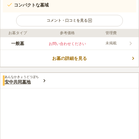
コンパクトな墓域
コメント・口コミを見る
お墓タイプ
参考価格
管理費
ライフドット編集部のコメント
田園風景に囲まれた場所に位置する墓地です。周囲にはさえぎる
一般墓
未掲載
お問い合わせください
建物がなく、九十九川から運ばれる清々しい風に包まれていま
す。。敷地内には水道が完備されているため、供花の水替えやお
お墓の詳細を見る
墓のお掃除に便利です。「高梨ゴルフ倶楽部」から続く緑豊かな
コメントの続きを読む
自然環境を背景に、心静かに故人に手を合わせることができま
す。駐車場が完備されているので、ご家族揃って車でのお参りも
口コミ評価
おすすめです。
あんなかきょうどうぼち
この霊園はまだ誰からも評価されていません。
安中共同墓地