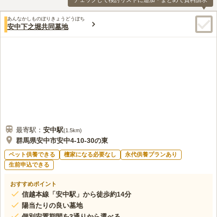
チェックして検討リストに追加・まとめて資料請求
あんなかしものぼりきょうどうぼち
安中下之堀共同墓地
最寄駅：
安中
駅
(
1.5km
)
群馬県安中市安中4-10-30の東
ペット供養できる
檀家になる必要なし
永代供養プランあり
生前申込できる
おすすめポイント
信越本線「安中駅」から徒歩約14分
陽当たりの良い墓地
個別安置期間を3通りから選べる