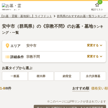
0
検討リスト
【お墓・霊園・墓地探し】ライフドット
群馬県のおすすめお墓一覧ランキング
安中市（群馬県）の《宗教不問》のお墓・墓地
ランキ
ング・一覧
変更する
安中市
エリア
変更する
宗教不問
詳細条件
お墓タイプから選ぶ
一般墓
樹木葬
納骨堂
永代供養墓
1
-
8
/
8
件
おすすめ順
価格安い順
※このページにはPRリンクが含まれています