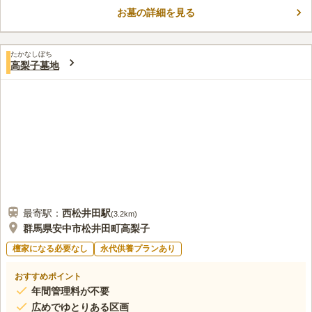
で気軽にお参りができます。 赤城山・榛名山・妙義山をつなぐ
お墓の詳細を見る
上毛三山パノラマ街道が近いので、ドライブがてら立ち寄ること
コメントの続きを読む
もできます。 園内は清潔に保たれているので、故人も安らかに
眠ることができます。
口コミ評価
たかなしぼち
この霊園はまだ誰からも評価されていません。
高梨子墓地
最寄駅：
西松井田
駅
(
3.2km
)
群馬県安中市松井田町高梨子
檀家になる必要なし
永代供養プランあり
おすすめポイント
年間管理料が不要
広めでゆとりある区画