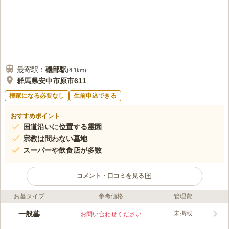
最寄駅：
磯部
駅
(
4.1km
)
群馬県安中市原市611
檀家になる必要なし
生前申込できる
おすすめポイント
国道沿いに位置する霊園
宗教は問わない墓地
スーパーや飲食店が多数
コメント・口コミを見る
お墓タイプ
参考価格
管理費
ライフドット編集部のコメント
安中市内の国道18号線沿いにある霊園です。 バス停からは徒歩
一般墓
未掲載
お問い合わせください
約4分なので、アクセスしやすい立地です。 車でも行きやすいの