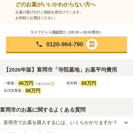
どのお墓がいいかわからない方へ
お墓の選び方のご相談を受付けています。
お気軽にお電話ください。
ライフドット相談窓口（
09:30～18:00
受付）
通話
0120-964-790
無料
【2026年版】富岡市「寺院墓地」お墓平均費用
46万円
88万円
一般墓：
樹木葬：
※墓石代別
?
88万円
永代供養墓：
富岡市のお墓に関するよくある質問
富岡市でお墓を購入するには、いくらかかりますか？