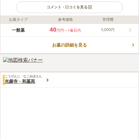
コメント・口コミを見る
お墓タイプ
参考価格
管理費
ライフドット編集部のコメント
富岡市の中心部にあり、最寄駅から徒歩圏内にある、浄土宗の龍
40
一般墓
5,000円
万円～
+墓石代
光寺の寺院墓地です。世界遺産である富岡製糸場で働いていた工
女たちのお墓があります。 日当たりの良い霊園です。穏やかな
お墓の詳細を見る
気持ちでお参りができます。園内には、世界遺産に認名されてい
コメントの続きを読む
る富岡製糸場で働いた工女たちの墓碑があります。龍光寺墓苑の
宗派は浄土宗です。墓地を申し込むには壇家であり、承継者がい
口コミ評価
ることが条件になります。全区画が南向きなうえ、平坦な立地で
この霊園はまだ誰からも評価されていません。
す。足腰に自信がない方でも安心してお墓参りができるでしょ
う。
こうげんじ・なごみぼえん
光厳寺・和墓苑