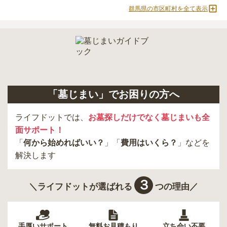
現地見学では、担当者に「提示金額以外にかかる費用はないか」を
群馬県の市区町村を全て表示
必ず確認することをおすすめします。
現地への見学が難しい場合は、資料請求でも各霊園の詳しい料金案
内を取り寄せることができます。
「墓じまい」でお困りの方へ
ライフドットでは、
お墓探しだけでなく墓じまいも全
面サポート！
「
何から始めればいい？
」「
費用はいくら？
」などを
解決します
３
＼ライフドットが選ばれる
つの理由／
手厚いサポート
無料お見積もり
立ち会い不要