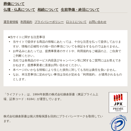
葬儀について
仏壇・仏具について
相続について
生前準備・終活について
運営者情報
利用規約
プライバシーポリシー
口コミについて
お問い合わせ
■当サイトに関する注意事項
当サイトで提供する商品の情報にあたっては、十分な注意を払って提供しておりま
すが、情報の正確性その他一切の事項についてを保証をするものではありません。
お申込みにあたっては、提携事業者のサイトや、利用規約をご確認の上、ご自身で
ご判断ください。
当社では各商品のサービス内容及びキャンペーン等に関するご質問にはお答えでき
かねます。提携事業者に直接お問い合わせください。
本ページのいかなる情報により生じた損失に対しても当社は責任を負いません。
なお、本注意事項に定めがない事項は当社が定める「利用規約」 が適用されるもの
とします。
「ライフドット」は、1984年創業の株式会社鎌倉新書（東証プライム上
場、証券コード：6184）が運営しています。
株式会社鎌倉新書は個人情報保護を目的にプライバシーマークを取得してい
ます。