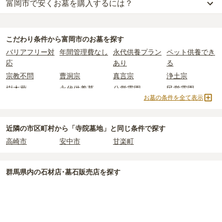
富岡市で安くお墓を購入するには？
富岡市
での購入費用の目安は、
一般墓が約194万円、樹木葬が約63
万円、永代供養墓が約88万円
です。
富岡市
で一番安価な
お墓
は、
富岡東墓地
の
一般墓
で、
3万円
(墓石代
一般墓を建てる場合は、「永代使用料（土地代）」と「墓石代」の
別)
からお求めいただけます。
2つが主な費用となります。
こだわり条件から
富岡市
のお墓を探す
一般的に最も費用を抑えられるのは、他の方のご遺骨と一緒に埋葬
富岡市
の一般墓の永代使用料の平均は
28万円
で、墓石代は
群馬県の
バリアフリー対
年間管理費なし
永代供養プラン
ペット供養でき
する
「合祀墓（ごうしぼ）」
と呼ばれるタイプです。個別のお墓に
平均
166.9万円
です。いずれも区画の広さや墓石の大きさ・素材に
応
あり
る
比べて省スペースで管理の手間がかからないため、費用が安く設定
よって変わります。
宗教不問
曹洞宗
真言宗
浄土宗
されています。
樹木葬・納骨堂・永代供養墓は、基本的に墓石代がかからず、永代
樹木葬
永代供養墓
公営霊園
民営霊園
価格の目安は、1名あたり5万円〜30万円程度です。
使用料のみかかります。
お墓の条件を全て表示
寺院墓地
1人用区画あり
2人用区画あり
3人用区画あり
富岡市
で安価なお墓を探したい場合は、
価格の安い順
で並び替えて
なお、お墓によっては以下の費用が別途かかる場合があります。
お墓を探すのがおすすめです。
・
開眼法要の費用
：お墓を新しく建てた際に行う儀式のための費
近隣の市区町村から
「寺院墓地」と
同じ条件で探す
用。僧侶に渡すお布施がかかります。
高崎市
安中市
甘楽町
・
納骨式の費用
：お墓に遺骨を納める儀式のための費用。僧侶に渡
すお布施、会食などの費用がかかります。
・
年間管理費
：お墓の管理費。契約後、毎年発生するケースがあり
群馬県
内の石材店･墓石販売店を探す
ます。
正確な費用は、区画や石材の選び方によって大きく変わるため、見
積もりを取るまで確定しません。