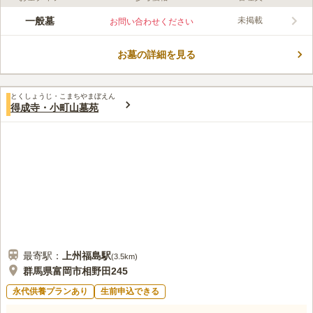
ライフドット編集部のコメント
富岡市の北に位置する神社新道の霊園です。周囲を自然豊かな
一般墓
未掲載
お問い合わせください
山々に囲まれており、静寂に包まれたなかで故人と語らうことが
できます。墓域内は平たんに整備されているため、足元の不安な
お墓の詳細を見る
ご高齢の方や車椅子の方でも安心です。霊苑の入り口には見事な
コメントの続きを読む
枝垂れ桜が植えられ、満開の春にはお参りに訪れる方をやさしく
出迎えてくれます。
口コミ評価
とくしょうじ・こまちやまぼえん
この霊園はまだ誰からも評価されていません。
得成寺・小町山墓苑
最寄駅：
上州福島
駅
(
3.5km
)
群馬県富岡市相野田245
永代供養プランあり
生前申込できる