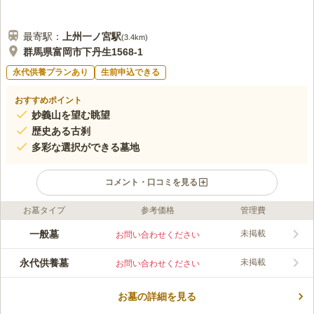
最寄駅：
上州一ノ宮
駅
(
3.4km
)
群馬県富岡市下丹生1568-1
永代供養プランあり
生前申込できる
おすすめポイント
妙義山を望む眺望
歴史ある古刹
多彩な選択ができる墓地
コメント・口コミを見る
お墓タイプ
参考価格
管理費
ライフドット編集部のコメント
山の形がユニークで「日本三大奇勝」とされる妙義山が、お寺か
一般墓
未掲載
お問い合わせください
ら見える絶景です。 回りはのどかな田園風景が広がっていて、
心穏やかに故人と向かい合うことができます。 曹洞宗の檀家の
永代供養墓
未掲載
お問い合わせください
方は、1～4.8㎡までの3種類から一般墓を選べます。 檀家ではな
コメントの続きを読む
い方にも永代供養墓が用意されているので、終の棲家として選べ
て安心です。
お墓の詳細を見る
口コミ評価