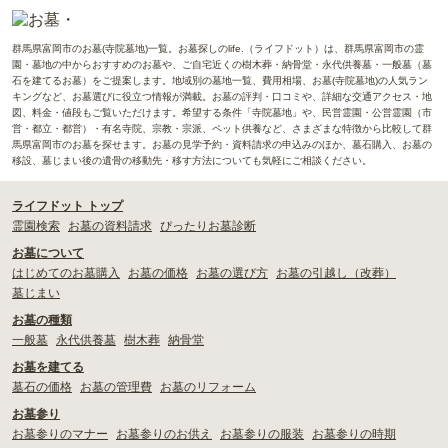
群馬県富岡市のお墓(寺院墓地)一覧。お墓探しのlife.（ライフドット）は、群馬県富岡市の霊
園・墓地の中からおすすめのお墓や、ご自宅近くの樹木葬・納骨堂・永代供養墓・一般墓（墓
石を建てるお墓）をご提案します。地域別の墓地一覧、費用相場、お墓(寺院墓地)の人気ラン
キングなど、お墓選びに役立つ情報が満載。お墓の評判・口コミや、詳細な交通アクセス・地
図、料金・値段もご覧いただけます。希望する条件「寺院墓地」や、民営霊園・公営霊園（市
営・都立・都営）・有名寺院、宗教・宗派、ペット供養など、さまざまな特徴から比較して群
馬県富岡市のお墓を探せます。お墓の見学予約・資料請求の申込みのほか、墓石購入、お墓の
移設、墓じまい後の遺骨の移動先・移す方法についても気軽にご相談ください。
ライフドット トップ
霊園検索
お墓の資料請求
ぴったりお墓診断
お墓について
はじめてのお墓購入
お墓の価格
お墓の選び方
お墓の引越し（改葬）
墓じまい
お墓の種類
一般墓
永代供養墓
樹木葬
納骨堂
お墓を建てる
墓石の価格
お墓の管理費
お墓のリフォーム
お墓参り
お墓参りのマナー
お墓参りのお供え
お墓参りの服装
お墓参りの時期