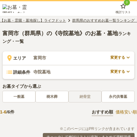
0
検討リスト
【お墓・霊園・墓地探し】ライフドット
群馬県のおすすめお墓一覧ランキング
富岡市（群馬県）の《寺院墓地》のお墓・墓地
ランキ
ング・一覧
変更する
富岡市
エリア
変更する
寺院墓地
詳細条件
お墓タイプから選ぶ
一般墓
樹木葬
納骨堂
永代供養墓
1
-
6
/
6
件
おすすめ順
価格安い順
※このページにはPRリンクが含まれています