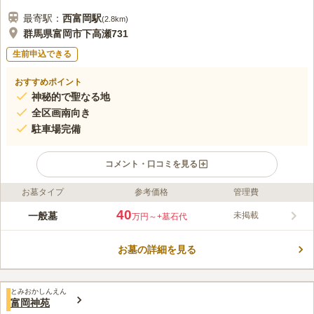
最寄駅：
西富岡
駅
(
2.8km
)
群馬県富岡市下高瀬731
生前申込できる
おすすめポイント
神秘的で聖なる地
全区画南向き
駐車場完備
コメント・口コミを見る
お墓タイプ
参考価格
管理費
ライフドット編集部のコメント
うっそうと茂った緑の木々の中にぽつんとたたずむ光厳寺は、神
40
一般墓
未掲載
万円～
+墓石代
聖な曹洞宗のお寺です。 曹洞宗の檀家が入れる一般墓地が並
び、豊かな自然を感じながら静かにお参りすることができます。
お墓の詳細を見る
上越自動車道路のインターから約16分のところにあり、車でのア
コメントの続きを読む
クセスも便利です。 駐車場も完備されているので、安心して遠
くからでもお参りに行くことができます。
口コミ評価
とみおかしんえん
この霊園はまだ誰からも評価されていません。
富岡神苑