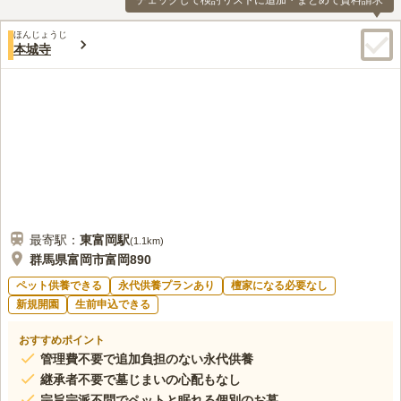
チェックして検討リストに追加・まとめて資料請求
ほんじょうじ
本城寺
最寄駅：
東富岡
駅
(
1.1km
)
群馬県富岡市富岡890
ペット供養できる
永代供養プランあり
檀家になる必要なし
新規開園
生前申込できる
おすすめポイント
管理費不要で追加負担のない永代供養
継承者不要で墓じまいの心配もなし
宗旨宗派不問でペットと眠れる個別のお墓