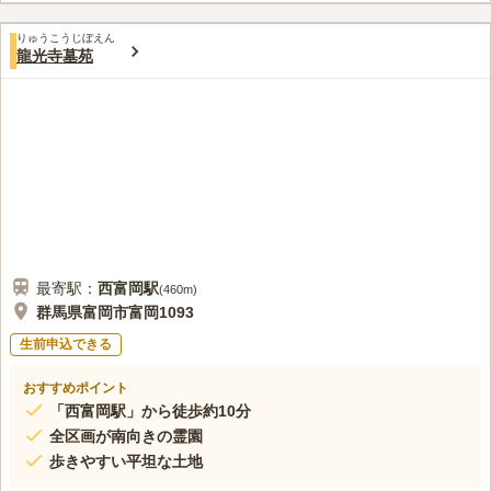
この霊園はまだ誰からも評価されていません。
りゅうこうじぼえん
龍光寺墓苑
最寄駅：
西富岡
駅
(
460m
)
群馬県富岡市富岡1093
生前申込できる
おすすめポイント
「西富岡駅」から徒歩約10分
全区画が南向きの霊園
歩きやすい平坦な土地