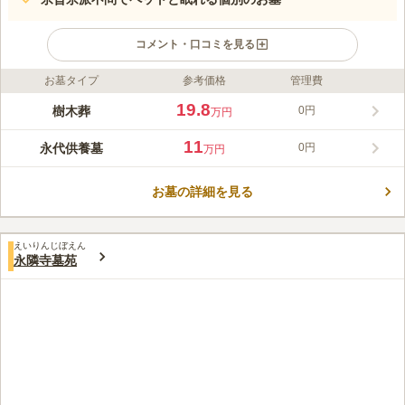
コメント・口コミを見る
お墓タイプ
参考価格
管理費
ライフドット編集部のコメント
群馬県富岡市で400年以上の歴史を刻む本城寺は、地域に親しま
19.8
樹木葬
0円
万円
れる日蓮宗の寺院です。戦国武将ゆかりの地から現在の地へ移転
して以来、地域の皆様と共に歩み、毎年11月には賑やかな鬼子母
11
永代供養墓
0円
万円
神祭が開催されるなど、親しみやすい「街のお寺」として法灯を
コメントの続きを読む
守り続けております。当寺の永代供養墓・樹木葬は、過去の宗旨
不問でどなたでも安心してお休みいただけます。ペット共葬や個
お墓の詳細を見る
口コミ評価
別墓など多様なプランをご用意し、歴史ある寺院が永代にわたり
この霊園はまだ誰からも評価されていません。
責任を持って大切な故人様をご供養・管理いたします。
えいりんじぼえん
永隣寺墓苑