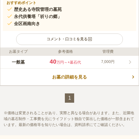
おすすめポイント
歴史ある寺院管理の墓苑
永代供養塔「祈りの郷」
全区画南向き
コメント・口コミを見る
お墓タイプ
参考価格
管理費
ライフドット編集部のコメント
レンガ調の参道で花や緑が溢れる光景はまるで公園のようです。
40
一般墓
7,000円
万円～
+墓石代
清掃が行き届いているので綺麗に管理されています。 永代供養
塔は、後継者が不在になってから7回忌までは骨壺のまま安置さ
お墓の詳細を見る
れ、その後に合葬されるシステムです。 最初から納骨すること
コメントの続きを読む
も可能なので、相談に応じて対応してくれます。 近隣にナイア
ガラ藤園があるので、藤の見頃に併せて訪れるのもおすすめで
口コミ評価
す。
この霊園はまだ誰からも評価されていません。
1
価格は変更されることがあり、実際と異なる場合があります。また、近隣地
域の墓石制作・工事費を元にライフドット独自で算出した価格が一部含まれて
います。最新の価格等を知りたい場合は、資料請求にてご確認ください。