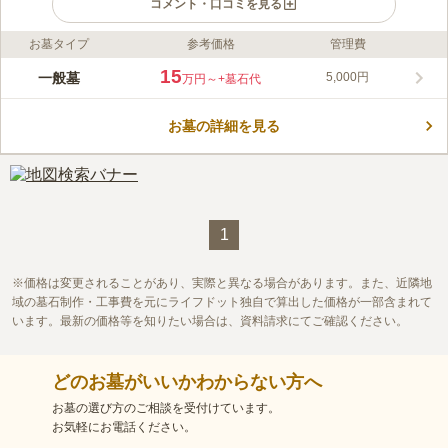
コメント・口コミを見る
お墓タイプ
参考価格
管理費
ライフドット編集部のコメント
山の美しい緑に囲まれた、周りに建物がなく開放感にあふれ、陽
15
一般墓
5,000円
万円～
+墓石代
当たりのよいお墓です。園内はきちんと管理されており、常に清
潔に保たれているので気持ちよくお参りできます。バリアフリー
お墓の詳細を見る
設計なのでお年寄りの方でも歩きやすく、ベンチや日よけができ
コメントの続きを読む
る場所があり、体力に自信のない方でも安心してお参りすること
ができます。
口コミ評価
この霊園はまだ誰からも評価されていません。
1
価格は変更されることがあり、実際と異なる場合があります。また、近隣地
域の墓石制作・工事費を元にライフドット独自で算出した価格が一部含まれて
います。最新の価格等を知りたい場合は、資料請求にてご確認ください。
どのお墓がいいかわからない方へ
お墓の選び方のご相談を受付けています。
お気軽にお電話ください。