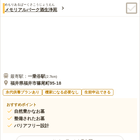
口コミ評価
ています。
めもりあるぱーくさこうじょうえん
この霊園はまだ誰からも評価されていません。
メモリアルパーク酒生浄苑
最寄駅：
一乗谷
駅
(
2.7km
)
福井県福井市篠尾町95-18
永代供養プランあり
檀家になる必要なし
生前申込できる
おすすめポイント
自然豊かなお墓
整備されたお墓
バリアフリー設計