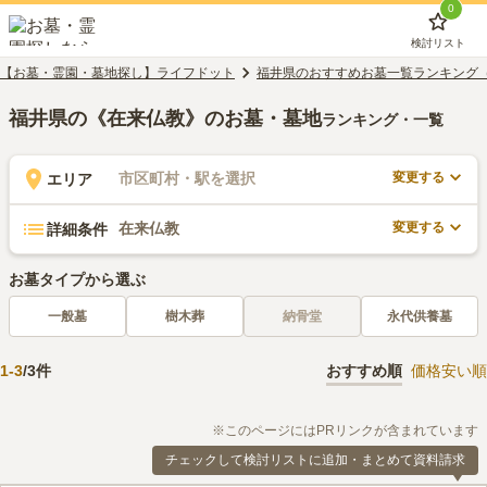
0
検討リスト
【お墓・霊園・墓地探し】ライフドット
福井県のおすすめお墓一覧ランキング
福井県の《在来仏教》のお墓・墓地
ランキング・一覧
変更する
市区町村・駅を選択
エリア
変更する
在来仏教
詳細条件
お墓タイプから選ぶ
一般墓
樹木葬
納骨堂
永代供養墓
1
-
3
/
3
件
おすすめ順
価格安い順
※このページにはPRリンクが含まれています
チェックして検討リストに追加・まとめて資料請求