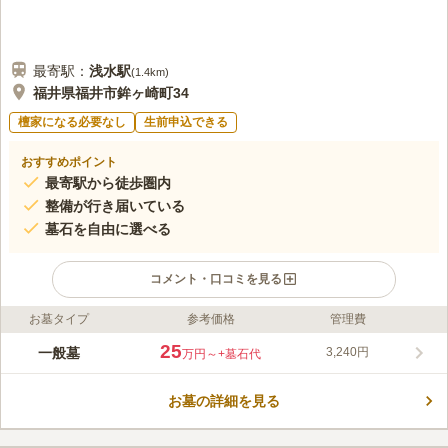
最寄駅：
浅水
駅
(
1.4km
)
福井県福井市鉾ヶ崎町34
檀家になる必要なし
生前申込できる
おすすめポイント
最寄駅から徒歩圏内
整備が行き届いている
墓石を自由に選べる
コメント・口コミを見る
お墓タイプ
参考価格
管理費
ライフドット編集部のコメント
緑の木々に囲まれた墓域には、四季折々に咲く花々が植えられお
25
一般墓
3,240円
万円～
+墓石代
参りに訪れる人を出迎えてくれます。 段差のないバリアフリー
に配慮された敷地内は、ご高齢の方や車椅子の方でも安心です。
お墓の詳細を見る
在来仏教を信仰する方であれば、どなたでも利用することができ
コメントの続きを読む
ます。 生前利用にも対応しているので、早めの終活をお考えの
方におすすめです。 お車でお参りの方には、駐車場が完備され