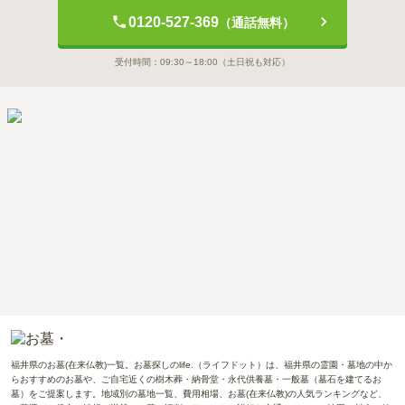
0120-527-369
（通話無料）
受付時間：
09:30～18:00
（土日祝も対応）
福井県のお墓(在来仏教)一覧。お墓探しのlife.（ライフドット）は、福井県の霊園・墓地の中か
らおすすめのお墓や、ご自宅近くの樹木葬・納骨堂・永代供養墓・一般墓（墓石を建てるお
墓）をご提案します。地域別の墓地一覧、費用相場、お墓(在来仏教)の人気ランキングなど、