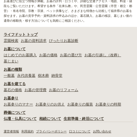
お墓選びに役立つ情報が満載。お墓の評判・口コミや、詳細な交通アクセス・地図、料金・値
段もご覧いただけます。希望する条件「在来仏教」や、民営霊園・公営霊園（市営・都立・都
営）・有名寺院、宗教・宗派、ペット供養など、さまざまな特徴から比較して福井県のお墓を
探せます。お墓の見学予約・資料請求の申込みのほか、墓石購入、お墓の移設、墓じまい後の
遺骨の移動先・移す方法についても気軽にご相談ください。
ライフドット トップ
霊園検索
お墓の資料請求
ぴったりお墓診断
お墓について
はじめてのお墓購入
お墓の価格
お墓の選び方
お墓の引越し（改葬）
墓じまい
お墓の種類
一般墓
永代供養墓
樹木葬
納骨堂
お墓を建てる
墓石の価格
お墓の管理費
お墓のリフォーム
お墓参り
お墓参りのマナー
お墓参りのお供え
お墓参りの服装
お墓参りの時期
葬儀について
仏壇・仏具について
相続について
生前準備・終活について
運営者情報
利用規約
プライバシーポリシー
口コミについて
お問い合わせ