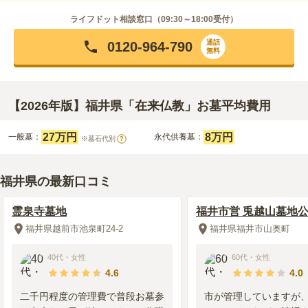
ライフドット相談窓口（
09:30～18:00
受付）
通話
0120-964-790
無料
【2026年版】福井県「在来仏教」お墓平均費用
27万円
8万円
一般墓：
永代供養墓：
※墓石代別
?
福井県の最新口コミ
霊泉寺墓地
福井市営 兎越山墓地
福井県越前市池泉町24-2
福井県福井市山奥町
40代
・
女性
60代
・
女性
4.6
4.0
二千円程度の管理費で普段お墓参
市が管理していますが