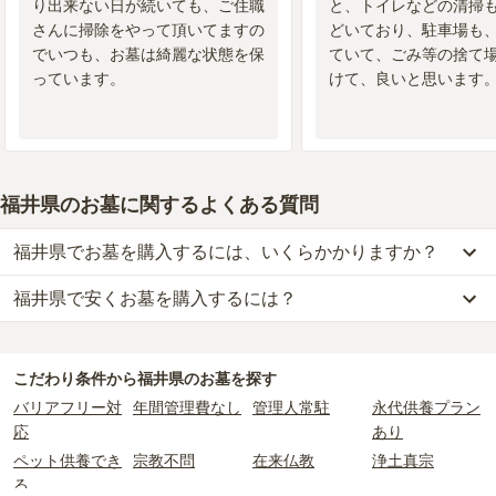
り出来ない日が続いても、ご住職
と、トイレなどの清掃
さんに掃除をやって頂いてますの
どいており、駐車場も
でいつも、お墓は綺麗な状態を保
ていて、ごみ等の捨て
っています。
けて、良いと思います
福井県のお墓に関するよくある質問
福井県でお墓を購入するには、いくらかかりますか？
福井県で安くお墓を購入するには？
福井県
での購入費用の目安は、
一般墓が約184万円、樹木葬が約61
万円、納骨堂が約40万円、永代供養墓が約31万円
です。
福井県
で一番安価な
お墓
は、
殯と癒やしの墓地公苑 夢点々
の
永代供
一般墓を建てる場合は、「永代使用料（土地代）」と「墓石代」の
養墓
で、
8万円
からお求めいただけます。
2つが主な費用となります。
こだわり条件から
福井県
のお墓を探す
一般的に最も費用を抑えられるのは、他の方のご遺骨と一緒に埋葬
福井県
の一般墓の永代使用料の平均は
33万円
で、墓石代は
福井県の
バリアフリー対
年間管理費なし
管理人常駐
永代供養プラン
する
「合祀墓（ごうしぼ）」
と呼ばれるタイプです。個別のお墓に
平均
150.2万円
です。いずれも区画の広さや墓石の大きさ・素材に
応
あり
比べて省スペースで管理の手間がかからないため、費用が安く設定
よって変わります。
ペット供養でき
宗教不問
在来仏教
浄土真宗
されています。
樹木葬・納骨堂・永代供養墓は、基本的に墓石代がかからず、永代
る
価格の目安は、1名あたり5万円〜30万円程度です。
使用料のみかかります。