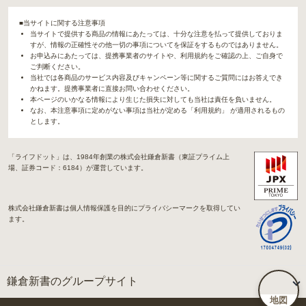
■当サイトに関する注意事項
当サイトで提供する商品の情報にあたっては、十分な注意を払って提供しておりま
すが、情報の正確性その他一切の事項についてを保証をするものではありません。
お申込みにあたっては、提携事業者のサイトや、利用規約をご確認の上、ご自身で
ご判断ください。
当社では各商品のサービス内容及びキャンペーン等に関するご質問にはお答えでき
かねます。提携事業者に直接お問い合わせください。
本ページのいかなる情報により生じた損失に対しても当社は責任を負いません。
なお、本注意事項に定めがない事項は当社が定める「利用規約」 が適用されるもの
とします。
「ライフドット」は、1984年創業の株式会社鎌倉新書（東証プライム上
場、証券コード：6184）が運営しています。
株式会社鎌倉新書は個人情報保護を目的にプライバシーマークを取得してい
ます。
鎌倉新書のグループサイト
地図
「Life.（ライフドット）」関連サイト