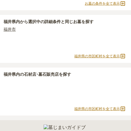
お墓の条件を全て表示
樹木葬
納骨堂
永代供養墓
公営霊園
福井県
で安価なお墓を探したい場合は、
価格の安い順
で並び替えて
民営霊園
寺院墓地
1人用区画あり
2人用区画あり
なお、お墓によっては以下の費用が別途かかる場合があります。
お墓を探すのがおすすめです。
・
開眼法要の費用
：お墓を新しく建てた際に行う儀式のための費
3人用区画あり
福井県
内から選択中の詳細条件と同じお墓を探す
用。僧侶に渡すお布施がかかります。
福井市
・
納骨式の費用
：お墓に遺骨を納める儀式のための費用。僧侶に渡
すお布施、会食などの費用がかかります。
・
年間管理費
：お墓の管理費。契約後、毎年発生するケースがあり
ます。
福井県の市区町村を全て表示
正確な費用は、区画や石材の選び方によって大きく変わるため、見
積もりを取るまで確定しません。
福井県
内の石材店･墓石販売店を探す
現地見学では、担当者に「提示金額以外にかかる費用はないか」を
必ず確認することをおすすめします。
現地への見学が難しい場合は、資料請求でも各霊園の詳しい料金案
内を取り寄せることができます。
福井県の市区町村を全て表示