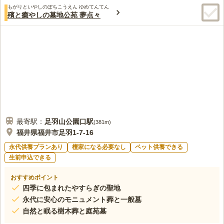
もがりといやしのぼちこうえん ゆめてんてん
殯と癒やしの墓地公苑 夢点々
最寄駅：
足羽山公園口
駅
(
381m
)
福井県福井市足羽1-7-16
永代供養プランあり
檀家になる必要なし
ペット供養できる
生前申込できる
おすすめポイント
四季に包まれたやすらぎの聖地
永代に安心のモニュメント葬と一般墓
自然と眠る樹木葬と庭苑墓