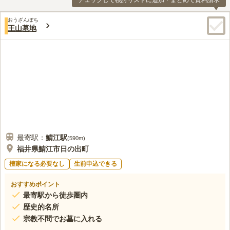
チェックして検討リストに追加・まとめて資料請求
おうざんぼち
王山墓地
最寄駅：
鯖江
駅
(
590m
)
福井県鯖江市日の出町
檀家になる必要なし
生前申込できる
おすすめポイント
最寄駅から徒歩圏内
歴史的名所
宗教不問でお墓に入れる