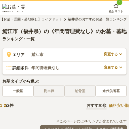
0
検討リスト
【お墓・霊園・墓地探し】ライフドット
福井県のおすすめお墓一覧ランキング
鯖江市（福井県）の《年間管理費なし》のお墓・墓地
ランキング・一覧
変更する
鯖江市
エリア
変更する
年間管理費なし
詳細条件
お墓タイプから選ぶ
一般墓
樹木葬
納骨堂
永代供養墓
1
-
2
/
2
件
おすすめ順
価格安い順
※このページにはPRリンクが含まれています