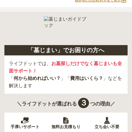
福井県の市区町村を全て表示
必ず確認することをおすすめします。
現地への見学が難しい場合は、資料請求でも各霊園の詳しい料金案
内を取り寄せることができます。
「墓じまい」でお困りの方へ
ライフドットでは、
お墓探しだけでなく墓じまいも全
面サポート！
「
何から始めればいい？
」「
費用はいくら？
」などを
解決します
３
＼ライフドットが選ばれる
つの理由／
手厚いサポート
無料お見積もり
立ち会い不要