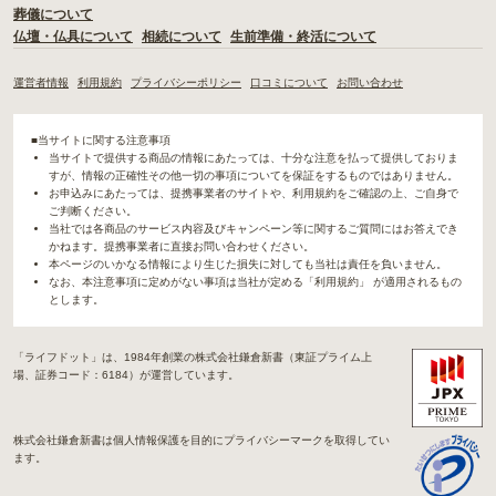
葬儀について
仏壇・仏具について
相続について
生前準備・終活について
運営者情報
利用規約
プライバシーポリシー
口コミについて
お問い合わせ
■当サイトに関する注意事項
当サイトで提供する商品の情報にあたっては、十分な注意を払って提供しておりま
すが、情報の正確性その他一切の事項についてを保証をするものではありません。
お申込みにあたっては、提携事業者のサイトや、利用規約をご確認の上、ご自身で
ご判断ください。
当社では各商品のサービス内容及びキャンペーン等に関するご質問にはお答えでき
かねます。提携事業者に直接お問い合わせください。
本ページのいかなる情報により生じた損失に対しても当社は責任を負いません。
なお、本注意事項に定めがない事項は当社が定める「利用規約」 が適用されるもの
とします。
「ライフドット」は、1984年創業の株式会社鎌倉新書（東証プライム上
場、証券コード：6184）が運営しています。
株式会社鎌倉新書は個人情報保護を目的にプライバシーマークを取得してい
ます。