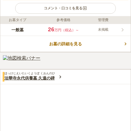
コメント・口コミを見る
お墓タイプ
参考価格
管理費
ライフドット編集部のコメント
閑静な住宅地にある墓地です。 周囲には高い建物がなく、開放
26
一般墓
未掲載
万円（税込）～
的な空間が広がっています。 墓地の近くには古墳があり、歴史
を感じられる場所です。 墓域には先祖代々のお墓が多く立ち並
お墓の詳細を見る
んでおり、家族代々のお墓を建立したい方にピッタリです。 永
コメントの続きを読む
代供養墓があるので、継承者が居ない方でも安心して眠ることが
できます。
口コミ評価
この霊園はまだ誰からも評価されていません。
ほっけじえいたいくようぼ くおんのひ
法華寺永代供養墓 久遠の碑