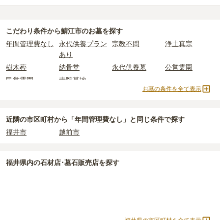
約20万円
です。
鯖江市
で一番安価な
お墓
は、
法華寺永代供養墓 久遠の碑
の
永代供養
一般墓を建てる場合は、「永代使用料（土地代）」と「墓石代」の
墓
で、
15万円
からお求めいただけます。
2つが主な費用となります。
こだわり条件から
鯖江市
のお墓を探す
一般的に最も費用を抑えられるのは、他の方のご遺骨と一緒に埋葬
鯖江市
の一般墓の永代使用料の平均は
36万円
で、墓石代は
福井県の
年間管理費なし
永代供養プラン
宗教不問
浄土真宗
する
「合祀墓（ごうしぼ）」
と呼ばれるタイプです。個別のお墓に
平均
150.2万円
です。いずれも区画の広さや墓石の大きさ・素材に
あり
比べて省スペースで管理の手間がかからないため、費用が安く設定
よって変わります。
樹木葬
納骨堂
永代供養墓
公営霊園
されています。
樹木葬・納骨堂・永代供養墓は、基本的に墓石代がかからず、永代
民営霊園
寺院墓地
価格の目安は、1名あたり5万円〜30万円程度です。
使用料のみかかります。
お墓の条件を全て表示
鯖江市
で安価なお墓を探したい場合は、
価格の安い順
で並び替えて
なお、お墓によっては以下の費用が別途かかる場合があります。
お墓を探すのがおすすめです。
・
開眼法要の費用
：お墓を新しく建てた際に行う儀式のための費
近隣の市区町村から
「年間管理費なし」と
同じ条件で探す
用。僧侶に渡すお布施がかかります。
福井市
越前市
・
納骨式の費用
：お墓に遺骨を納める儀式のための費用。僧侶に渡
すお布施、会食などの費用がかかります。
・
年間管理費
：お墓の管理費。契約後、毎年発生するケースがあり
福井県
内の石材店･墓石販売店を探す
ます。
正確な費用は、区画や石材の選び方によって大きく変わるため、見
積もりを取るまで確定しません。
現地見学では、担当者に「提示金額以外にかかる費用はないか」を