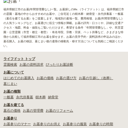
福井県鯖江市のお墓(年間管理費なし)一覧。お墓探しのlife.（ライフドット）は、福井県鯖江市
の霊園・墓地の中からおすすめのお墓や、ご自宅近くの樹木葬・納骨堂・永代供養墓・一般墓
（墓石を建てるお墓）をご提案します。地域別の墓地一覧、費用相場、お墓(年間管理費なし)
の人気ランキングなど、お墓選びに役立つ情報が満載。お墓の評判・口コミや、詳細な交通ア
クセス・地図、料金・値段もご覧いただけます。希望する条件「年間管理費なし」や、民営霊
園・公営霊園（市営・都立・都営）・有名寺院、宗教・宗派、ペット供養など、さまざまな特
徴から比較して福井県鯖江市のお墓を探せます。お墓の見学予約・資料請求の申込みのほか、
墓石購入、お墓の移設、墓じまい後の遺骨の移動先・移す方法についても気軽にご相談くださ
い。
ライフドット トップ
霊園検索
お墓の資料請求
ぴったりお墓診断
お墓について
はじめてのお墓購入
お墓の価格
お墓の選び方
お墓の引越し（改葬）
墓じまい
お墓の種類
一般墓
永代供養墓
樹木葬
納骨堂
お墓を建てる
墓石の価格
お墓の管理費
お墓のリフォーム
お墓参り
お墓参りのマナー
お墓参りのお供え
お墓参りの服装
お墓参りの時期