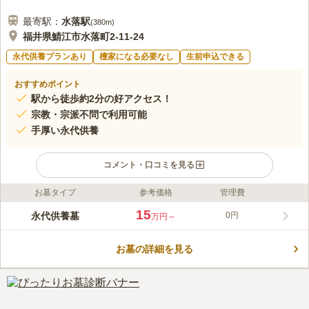
最寄駅：
水落
駅
(
380m
)
福井県鯖江市水落町2-11-24
永代供養プランあり
檀家になる必要なし
生前申込できる
おすすめポイント
駅から徒歩約2分の好アクセス！
宗教・宗派不問で利用可能
手厚い永代供養
コメント・口コミを見る
お墓タイプ
参考価格
管理費
ライフドット編集部のコメント
永代供養墓 久遠の碑を管理・運営する法華寺は、宝徳元年
15
永代供養墓
0円
万円～
（1449年）に創建された法華宗真門流の寺院です。2018年11月
に建立された永代供養墓は、宗教や宗派に制限なくどなたでもお
お墓の詳細を見る
申し込みいただけます。一定期間の間、骨壺のまま保管できるプ
コメントの続きを読む
ランと、リーズナブルな価格の合祀形式があります。
口コミ評価
この霊園はまだ誰からも評価されていません。