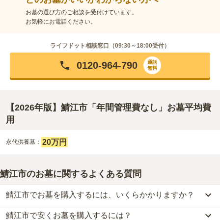
お墓の選び方のご相談を受付けています。
お気軽にお電話ください。
ライフドット相談窓口（
09:30～18:00
受付）
通話
0120-964-790
無料
【2026年版】鯖江市「年間管理費なし」お墓平均費
用
20万円
永代供養墓：
鯖江市のお墓に関するよくある質問
鯖江市でお墓を購入するには、いくらかかりますか？
鯖江市で安くお墓を購入するには？
鯖江市
での購入費用の目安は、
一般墓が約186万円、永代供養墓が