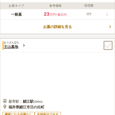
お墓タイプ
参考価格
管理費
23
一般墓
0円
万円
+墓石代
お墓の詳細を見る
おうざんぼち
王山墓地
最寄駅：
鯖江
駅
(
590m
)
福井県鯖江市日の出町
檀家になる必要なし
生前申込できる