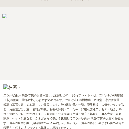
二ツ井駅(秋田県能代市)のお墓一覧。お墓探しのlife.（ライフドット）は、二ツ井駅(秋田県能
代市)の霊園・墓地の中からおすすめのお墓や、ご自宅近くの樹木葬・納骨堂・永代供養墓・一
般墓（墓石を建てるお墓）をご提案します。地域別の墓地一覧、費用相場、人気ランキングな
ど、お墓選びに役立つ情報が満載。お墓の評判・口コミや、詳細な交通アクセス・地図、料
金・値段もご覧いただけます。民営霊園・公営霊園（市営・都立・都営）・有名寺院、宗教・
宗派、ペット供養など、さまざまな特徴から比較して二ツ井駅(秋田県能代市)のお墓を探せま
す。お墓の見学予約・資料請求の申込みのほか、墓石購入、お墓の移設、墓じまい後の遺骨の
移動先・移す方法についても気軽にご相談ください。