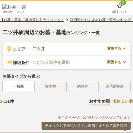
0
検討リスト
【お墓・霊園・墓地探し】ライフドット
秋田県のおすすめお墓一覧ランキング
二ツ井駅周辺のお墓・墓地
ランキング・一覧
変更する
二ツ井
エリア
変更する
こだわり条件を選択
詳細条件
お墓タイプから選ぶ
一般墓
樹木葬
納骨堂
永代供養墓
1
-
1
/
1
件
おすすめ順
価格安い順
※このページにはPRリンクが含まれています
チェックして検討リストに追加・まとめて資料請求