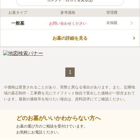
コメント・口コミを見る
お墓タイプ
参考価格
管理費
ライフドット編集部のコメント
近くに川が流れている、清々しい風を感じられる市営墓地です。
一般墓
未掲載
お問い合わせください
能代市が管理・運営を行っていますが、市民の方や本籍を置いて
いる方だけではなく、市長の許可を得た方がお墓を建立すること
お墓の詳細を見る
ができます。 宗教不問なので、無宗教の方や信仰をお持ちの方
コメントの続きを読む
でも安心です。 周囲にはコンビニやスーパーがあるので、お墓
参りの買い物を済ませることができ便利です。
口コミ評価
この霊園はまだ誰からも評価されていません。
1
価格は変更されることがあり、実際と異なる場合があります。また、近隣地
域の墓石制作・工事費を元にライフドット独自で算出した価格が一部含まれて
います。最新の価格等を知りたい場合は、資料請求にてご確認ください。
どのお墓がいいかわからない方へ
お墓の選び方のご相談を受付けています。
お気軽にお電話ください。