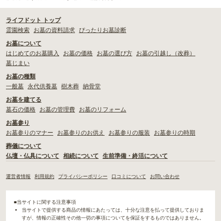
ライフドット トップ
霊園検索
お墓の資料請求
ぴったりお墓診断
お墓について
はじめてのお墓購入
お墓の価格
お墓の選び方
お墓の引越し（改葬）
墓じまい
お墓の種類
一般墓
永代供養墓
樹木葬
納骨堂
お墓を建てる
墓石の価格
お墓の管理費
お墓のリフォーム
お墓参り
お墓参りのマナー
お墓参りのお供え
お墓参りの服装
お墓参りの時期
葬儀について
仏壇・仏具について
相続について
生前準備・終活について
運営者情報
利用規約
プライバシーポリシー
口コミについて
お問い合わせ
■当サイトに関する注意事項
当サイトで提供する商品の情報にあたっては、十分な注意を払って提供しておりま
すが、情報の正確性その他一切の事項についてを保証をするものではありません。