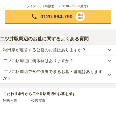
ライフドット相談窓口（
09:30～18:00
受付）
通話
0120-964-790
無料
二ツ井駅周辺のお墓に関するよくある質問
秋田県が運営する公営のお墓はありますか？
二ツ井駅周辺に樹木葬はありますか？
二ツ井駅周辺
には、
秋田県
が運営する公営の霊園が
1
件あります。
能代市営 二ツ井墓地
がそれにあたります。
二ツ井駅周辺で永代供養できるお墓・墓地はあります
二ツ井駅周辺
には、樹木葬の掲載がありません。
自然葬をお考えの場合は、海洋散骨もご検討ください。
か？
公営霊園は民営の霊園と異なり、契約にあたって応募資格が設けら
れているケースがほとんどです。
二ツ井駅周辺
には、永代供養の掲載がありません。
主な条件として、遺骨がすでにある、該当の市区町村に一定年数以
こだわり条件から
二ツ井駅周辺
のお墓を探す
永代供養をお考えの場合は、海洋散骨もご検討ください。
上住んでいるなどが挙げられます。
宗教不問
公営霊園
条件を満たさない場合は、申し込み自体ができないことも多いた
め、事前の確認が重要です。
契約条件の詳細は、各霊園のページをご確認いただくか、資料請求