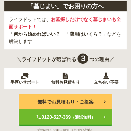
「墓じまい」でお困りの方へ
ライフドットでは、
お墓探しだけでなく墓じまいも全
面サポート！
「
何から始めればいい？
」「
費用はいくら？
」などを
解決します
３
＼ライフドットが選ばれる
つの理由／
手厚いサポート
無料お見積もり
立ち会い不要
無料でお見積もり・ご提案
0120-527-369
（通話無料）
受付時間：
09:30～18:00
（土日祝も対応）