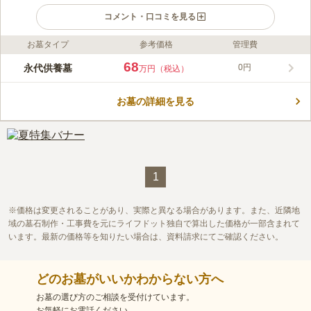
コメント・口コミを見る
お墓タイプ
参考価格
管理費
ライフドット編集部のコメント
安土桃山時代より400年以上の歴史を刻む浄土院は、地域の方々
68
永代供養墓
0円
万円（税込）
に親しまれる開かれたお寺です。境内では数千人が集まるマルシ
ェが開催されるほか、母体となる学園を通じて0歳から18歳まで
お墓の詳細を見る
の子供たちが生き生きと活動しており、常に温かな活気に満ちて
コメントの続きを読む
います。永代供養墓「燈」は、将来の費用負担や合祀の不安を解
消し、ご家族やご先祖様と個別に眠れる安心の住まいです。地震
口コミ評価
に強い石造りで、大切な家族に負担を残したくない方の想いに寄
この霊園はまだ誰からも評価されていません。
り添います。
1
価格は変更されることがあり、実際と異なる場合があります。また、近隣地
域の墓石制作・工事費を元にライフドット独自で算出した価格が一部含まれて
います。最新の価格等を知りたい場合は、資料請求にてご確認ください。
どのお墓がいいかわからない方へ
お墓の選び方のご相談を受付けています。
お気軽にお電話ください。