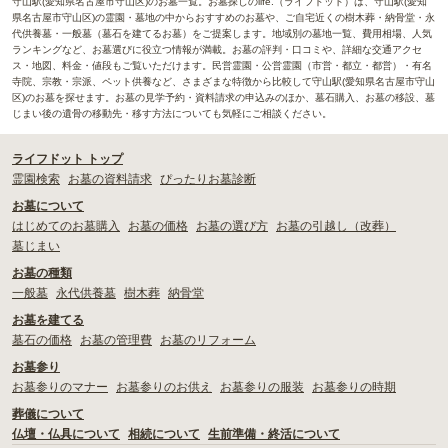
守山駅(愛知県名古屋市守山区)のお墓一覧。お墓探しのlife.（ライフドット）は、守山駅(愛知
県名古屋市守山区)の霊園・墓地の中からおすすめのお墓や、ご自宅近くの樹木葬・納骨堂・永
代供養墓・一般墓（墓石を建てるお墓）をご提案します。地域別の墓地一覧、費用相場、人気
ランキングなど、お墓選びに役立つ情報が満載。お墓の評判・口コミや、詳細な交通アクセ
ス・地図、料金・値段もご覧いただけます。民営霊園・公営霊園（市営・都立・都営）・有名
寺院、宗教・宗派、ペット供養など、さまざまな特徴から比較して守山駅(愛知県名古屋市守山
区)のお墓を探せます。お墓の見学予約・資料請求の申込みのほか、墓石購入、お墓の移設、墓
じまい後の遺骨の移動先・移す方法についても気軽にご相談ください。
ライフドット トップ
霊園検索
お墓の資料請求
ぴったりお墓診断
お墓について
はじめてのお墓購入
お墓の価格
お墓の選び方
お墓の引越し（改葬）
墓じまい
お墓の種類
一般墓
永代供養墓
樹木葬
納骨堂
お墓を建てる
墓石の価格
お墓の管理費
お墓のリフォーム
お墓参り
お墓参りのマナー
お墓参りのお供え
お墓参りの服装
お墓参りの時期
葬儀について
仏壇・仏具について
相続について
生前準備・終活について