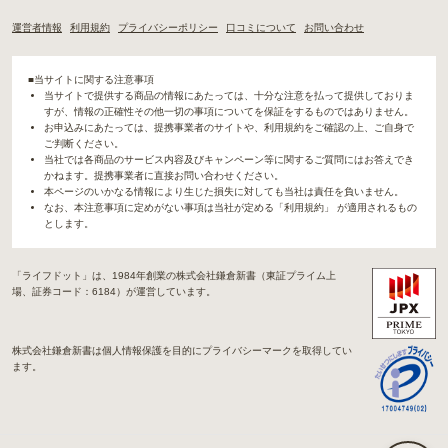
運営者情報
利用規約
プライバシーポリシー
口コミについて
お問い合わせ
■当サイトに関する注意事項
当サイトで提供する商品の情報にあたっては、十分な注意を払って提供しておりま
すが、情報の正確性その他一切の事項についてを保証をするものではありません。
お申込みにあたっては、提携事業者のサイトや、利用規約をご確認の上、ご自身で
ご判断ください。
当社では各商品のサービス内容及びキャンペーン等に関するご質問にはお答えでき
かねます。提携事業者に直接お問い合わせください。
本ページのいかなる情報により生じた損失に対しても当社は責任を負いません。
なお、本注意事項に定めがない事項は当社が定める「利用規約」 が適用されるもの
とします。
「ライフドット」は、1984年創業の株式会社鎌倉新書（東証プライム上
場、証券コード：6184）が運営しています。
株式会社鎌倉新書は個人情報保護を目的にプライバシーマークを取得してい
ます。