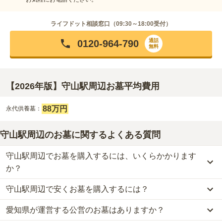
ライフドット相談窓口（
09:30～18:00
受付）
通話
0120-964-790
無料
【2026年版】守山駅周辺お墓平均費用
88万円
永代供養墓：
守山駅周辺のお墓に関するよくある質問
守山駅周辺でお墓を購入するには、いくらかかります
か？
守山駅周辺で安くお墓を購入するには？
守山駅周辺
での購入費用の目安は、
永代供養墓が約88万円
です。
樹木葬・納骨堂・永代供養墓は、基本的に墓石代がかからず、永代
愛知県が運営する公営のお墓はありますか？
守山駅周辺
で一番安価な
お墓
は、
名古屋守山霊園 浄土院
の
永代供養
使用料のみかかります。
墓
で、
68万円
からお求めいただけます。