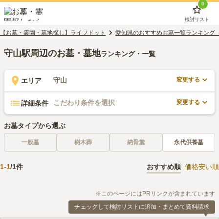
0
検討リスト
【お墓・霊園・墓地探し】ライフドット
愛知県のおすすめお墓一覧ランキング
守山駅周辺のお墓・墓地
ランキング・一覧
変更する
守山
エリア
変更する
こだわり条件を選択
詳細条件
お墓タイプから選ぶ
一般墓
樹木葬
納骨堂
永代供養墓
1
-
1
/
1
件
おすすめ順
価格安い順
※このページにはPRリンクが含まれています
チェックして検討リストに追加・まとめて資料請求