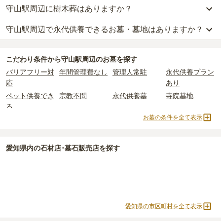
守山駅周辺に樹木葬はありますか？
守山駅周辺
には、公営の霊園の掲載がありません。
一般的に最も費用を抑えられるのは、他の方のご遺骨と一緒に埋葬
なお、お墓によっては以下の費用が別途かかる場合があります。
一方で、
愛知県
内には、県または市区町村が運営する公営の霊園が
する
「合祀墓（ごうしぼ）」
と呼ばれるタイプです。個別のお墓に
・
開眼法要の費用
：お墓を新しく建てた際に行う儀式のための費
守山駅周辺で永代供養できるお墓・墓地はありますか？
守山駅周辺
には、樹木葬の掲載がありません。
59
件あります。
比べて省スペースで管理の手間がかからないため、費用が安く設定
用。僧侶に渡すお布施がかかります。
自然葬をお考えの場合は、海洋散骨もご検討ください。
されています。
・
納骨式の費用
：お墓に遺骨を納める儀式のための費用。僧侶に渡
守山駅周辺
には、永代供養できるお墓・墓地が
1
件あります。
公営霊園は民営の霊園と異なり、契約にあたって応募資格が設けら
価格の目安は、1名あたり5万円〜30万円程度です。
すお布施、会食などの費用がかかります。
こだわり条件から
守山駅周辺
のお墓を探す
詳しくは、
守山駅周辺
の永代供養の一覧
をご覧ください。
れているケースがほとんどです。
・
年間管理費
：お墓の管理費。契約後、毎年発生するケースがあり
バリアフリー対
年間管理費なし
管理人常駐
永代供養プラン
主な条件として、遺骨がすでにある、該当の市区町村に一定年数以
守山駅周辺
で安価なお墓を探したい場合は、
価格の安い順
で並び替
ます。
応
あり
上住んでいるなどが挙げられます。
えてお墓を探すのがおすすめです。
ペット供養でき
宗教不問
永代供養墓
寺院墓地
条件を満たさない場合は、申し込み自体ができないことも多いた
正確な費用は、区画や石材の選び方によって大きく変わるため、見
る
め、事前の確認が重要です。
積もりを取るまで確定しません。
お墓の条件を全て表示
契約条件の詳細は、各霊園のページをご確認いただくか、資料請求
現地見学では、担当者に「提示金額以外にかかる費用はないか」を
よりお問い合わせください。
必ず確認することをおすすめします。
現地への見学が難しい場合は、資料請求でも各霊園の詳しい料金案
愛知県
内の石材店･墓石販売店を探す
内を取り寄せることができます。
愛知県の市区町村を全て表示