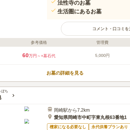
法性寺のお墓
生活圏にあるお墓
コメント・口コミを
参考価格
管理費
ライフドット編集部のコメント
県道293号線の近くにある法性寺
60
5,000円
万円～
+墓石代
ており、東名高速道路「岡崎インタ
車でお参りに行くことができます。
ニ、そして買い物スポットが多く
お墓の詳細を見る
す。 生前建墓に対応しているの
掛けておきたい方におすすめです
口コミ評価
この霊園はまだ誰からも評価されていませ
うぼち
地
岡崎駅から7.2km
愛知県岡崎市中町字東丸根63番地1
檀家になる必要なし
永代供養プランあり