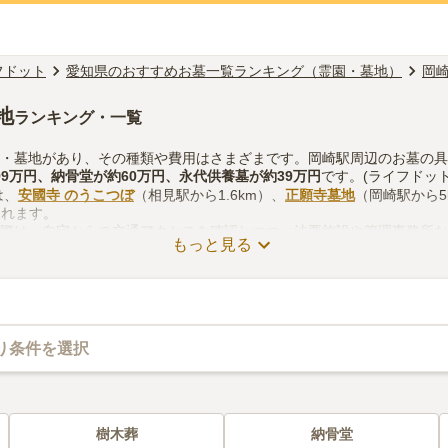
フドット
愛知県のおすすめお墓一覧ランキング（霊園・墓地）
岡
地
ランキング・一覧
園・墓地があり、その種類や費用はさまざまです。岡崎駅周辺のお墓の
99万円
、
納骨堂
が約
60万円
、
永代供養墓
が約
39万円
です。(ライフドット
は、
安國寺 のうこつぼ
（相見駅から1.6km）、
正願寺墓地
（岡崎駅から5
られます。
る際は、自宅からの交通アクセスを確認しつつ、法要施設や管理事務所
もっと見る
考慮して選ぶとよいでしょう。資料請求や見学予約が無料でできますの
り条件を選択
樹木葬
納骨堂