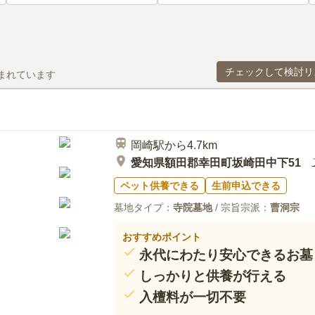
チェックして検討リ
まれています
岡崎駅から4.7km
愛知県額田郡幸田町坂崎田中下51
ペット供養できる
生前申込できる
墓地タイプ：
寺院墓地
/ 宗旨宗派：
曹洞宗
おすすめポイント
永代にわたり安心できるお墓
しっかりと供養が行える
入檀料が一切不要