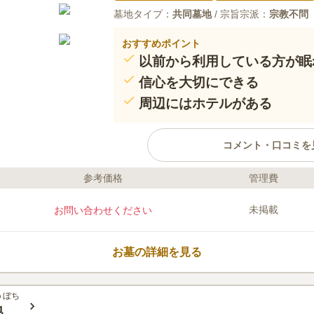
墓地タイプ：
共同墓地
/ 宗旨宗派：
宗教不問
おすすめポイント
以前から利用している方が眠
信心を大切にできる
周辺にはホテルがある
コメント・口コミを
参考価格
管理費
ライフドット編集部のコメント
地元の方々に親しまれてきた市有
未掲載
お問い合わせください
なので、いつでも気軽に故人に手
足繁く通うことができるので、故
むことでしょう。 周囲には「梅
お墓の詳細を見る
家族で遊びに行けるのも嬉しいポ
で、車でお参りに行きたい方でも
口コミ評価
この霊園はまだ誰からも評価されていませ
うぼち
地