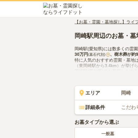
【お墓・霊園・墓地探し】ライ
岡崎駅周辺のお墓・墓
岡崎駅(愛知県)には数多くの霊
30万円
、
樹木葬
が約
(墓石代別)
?
特に人気のおすすめ霊園・墓地
（東岡崎駅から3.4km）が挙げ
岡崎駅(愛知県)でお墓探しをす
供花やお線香の入手方法などを
エリア
岡崎
詳細条件
こだわ
お墓タイプから選ぶ
一般墓