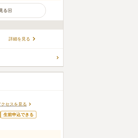
見る
は、1339年の創建以来、幾
詳細を見る
。戦火を乗り越え、徳川時代
しても親しまれた当山には、
と佇んでいます。令和2年には
コメントの続きを読む
の趣と現代の願いが調和する
じめとする諸仏に見守られた
感じてみませんか。
ん。
アクセスを見る
生前申込できる