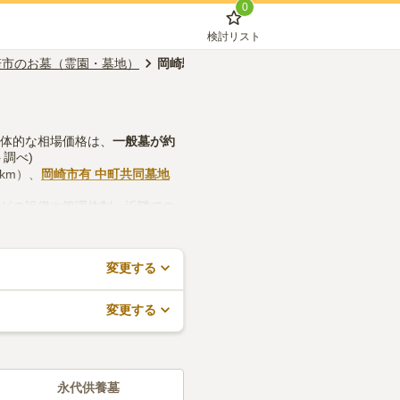
0
検討リスト
崎市のお墓（霊園・墓地）
岡崎駅のお墓（霊園・墓地）
具体的な相場価格は、
一般墓
が約
調べ)
km）、
岡崎市有 中町共同墓地
などの設備や管理体制、近隣での
で、活用してみてください。
変更する
変更する
永代供養墓