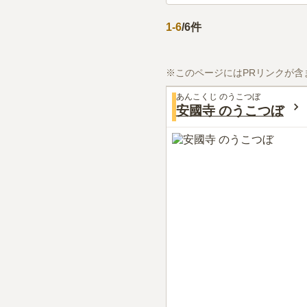
1
-
6
/
6
件
※このページにはPRリンクが含
あんこくじ のうこつぼ
安國寺 のうこつぼ