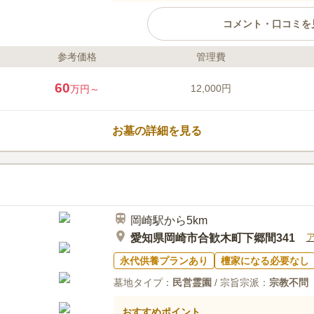
コメント・口コミを
参考価格
管理費
ライフドット編集部のコメント
足利尊氏ゆかりの歴史を刻む安國寺
60
12,000円
万円～
多の時代を見守り続けてきました
には名僧のもとで地域の学び舎と
今も当時の面影を残す本堂が堂々
お墓の詳細を見る
新たな位牌堂も完成し、いにしえ
聖域となりました。薬師如来をは
口コミ評価
静謐な境内で、悠久の時の流れを
この霊園はまだ誰からも評価されていませ
岡崎駅から5km
愛知県岡崎市合歓木町下郷間341
永代供養プランあり
檀家になる必要なし
墓地タイプ：
民営霊園
/ 宗旨宗派：
宗教不問
おすすめポイント