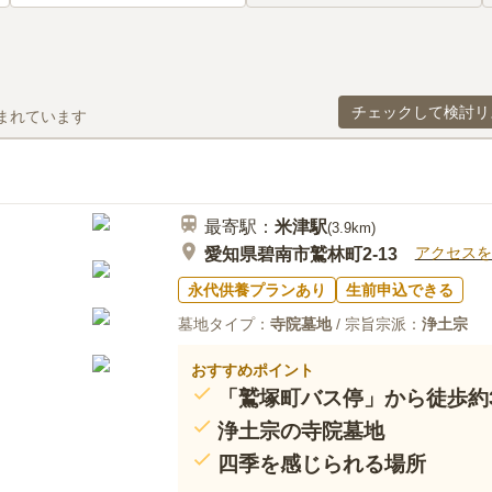
チェックして検討リ
まれています
最寄駅：
米津
駅
(
3.9km
)
アクセスを
愛知県碧南市鷲林町2-13
永代供養プランあり
生前申込できる
墓地タイプ：
寺院墓地
/ 宗旨宗派：
浄土宗
おすすめポイント
「鷲塚町バス停」から徒歩約
浄土宗の寺院墓地
四季を感じられる場所