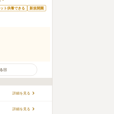
ット供養できる
新規開園
る
れた浄土真宗大谷派の寺院で、
詳細を見る
を複数所有した、由緒正しい
ら徒歩約5分、「篭田町バス
です。また、駐車場が備えられ
コメントの続きを読む
詳細を見る
樹木葬を利用する際は檀家に