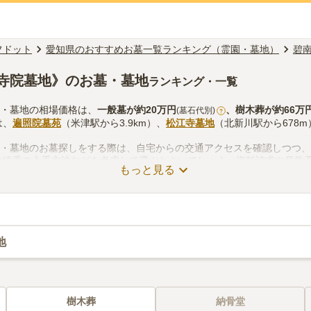
フドット
愛知県のおすすめお墓一覧ランキング（霊園・墓地）
碧
寺院墓地》のお墓・墓地
ランキング・一覧
園・墓地の相場価格は、
一般墓
が約
20万円
、
樹木葬
が約
66万
(墓石代別)
?
は、
遍照院墓苑
（米津駅から3.9km）、
松江寺墓地
（北新川駅から678m
園・墓地のお墓探しをする際は、自宅からの交通アクセスを確認しつつ
お線香の入手方法などを考慮して選ぶとよいでしょう。資料請求や見学
もっと見る
地
樹木葬
納骨堂