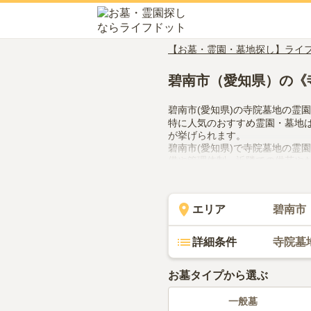
【お墓・霊園・墓地探し】ライ
碧南市（愛知県）の《
碧南市(愛知県)の寺院墓地の霊
特に人気のおすすめ霊園・墓地
が挙げられます。
碧南市(愛知県)で寺院墓地の霊
備や管理体制、近隣での供花や
してみてください。
エリア
碧南市
詳細条件
寺院墓
お墓タイプから選ぶ
一般墓