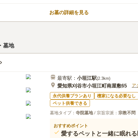
なる必要はありませんが、お寺により
口コミ評価
この霊園はまだ誰からも評価されていません。
お墓の詳細を見る
・墓地
最寄駅：
小垣江
駅
(
2.3km
)
ア
愛知県刈谷市小垣江町南屋敷65
永代供養プランあり
檀家になる必要なし
ペット供養できる
墓地タイプ：
寺院墓地
/ 宗旨宗派：
宗教不問
おすすめポイント
愛するペットと一緒に眠れる