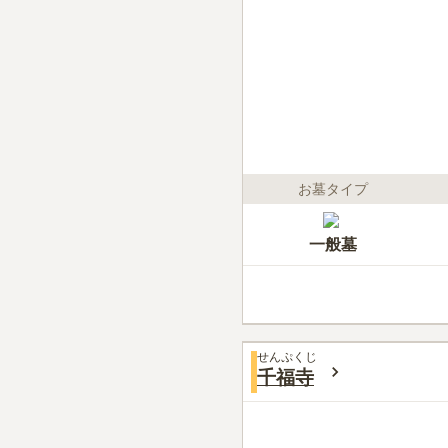
お墓タイプ
一般墓
せんぷくじ
千福寺