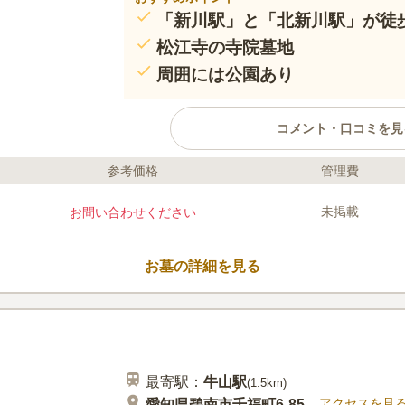
「新川駅」と「北新川駅」が徒
松江寺の寺院墓地
周囲には公園あり
コメント・口コミを見
参考価格
管理費
ライフドット編集部のコメント
知多湾に流れる川に囲まれているエリ
未掲載
お問い合わせください
ことができます。 2路線使用可能で電
た場所ですが、駐車場を完備している
要施設を完備しているので、お墓の管
お墓の詳細を見る
できるのも嬉しいポイントです。 墓
られ、代々のお墓を建立したい方にピ
口コミ評価
この霊園はまだ誰からも評価されていません。
最寄駅：
牛山
駅
(
1.5km
)
アクセスを見
愛知県碧南市千福町6-85