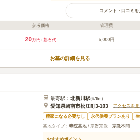
コメント・口コミを
参考価格
管理費
ライフドット編集部のコメント
矢作川が近くを流れている境内墓
20
5,000円
万円
+墓石代
ジョギングなどを楽しむことがで
くこともないでしょう。 お寺の
りとしており防犯面も安心です。
お墓の詳細を見る
も、気軽にお参りに行くことがで
り、近隣には宿泊施設も見られま
口コミ評価
さる方が居ても心配ありません。
この霊園はまだ誰からも評価されていませ
最寄駅：
北新川
駅
(
678m
)
アクセスを見
愛知県碧南市松江町3-103
檀家になる必要なし
永代供養プランあり
生
墓地タイプ：
寺院墓地
/ 宗旨宗派：
宗教不問
おすすめポイント