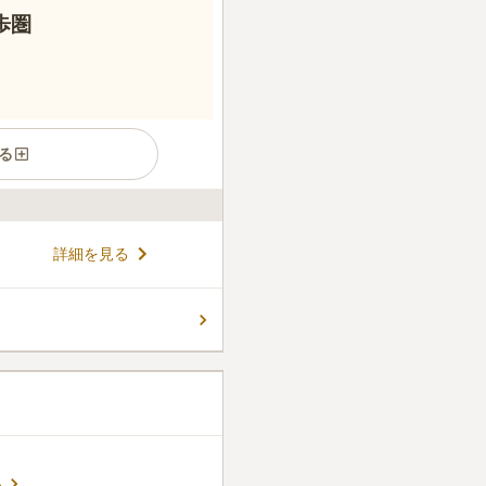
歩圏
る
アで、清々しい川風を感じる
詳細を見る
車やバスでのアクセスに優れ
ので車の利用も便利です。 法
理だけではなく法要をお任せ
コメントの続きを読む
域には先祖代々のお墓も多く見
ッタリです。
る