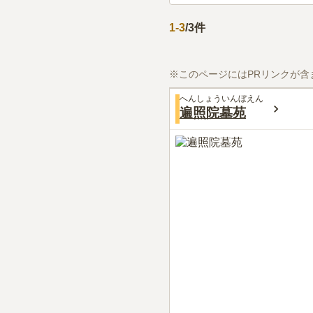
1
-
3
/
3
件
※このページにはPRリンクが含
へんしょういんぼえん
遍照院墓苑