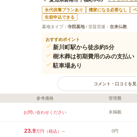
永代供養プランあり
檀家になる必要なし
ペ
生前申込できる
墓地タイプ：
寺院墓地
/ 宗旨宗派：
在来仏教
おすすめポイント
新川町駅から徒歩約5分
樹木葬は初期費用のみの支払い
駐車場あり
コメント・口コミを見
参考価格
管理費
ライフドット編集部のコメント
千福寺は1830（天保元）年に開山さ
未掲載
お問い合わせください
約200年以上の歴史があります。寺宝
お寺です。名鉄三河線「新川町駅」か
停」から徒歩約2分と、アクセス至便
23.9
0円
万円（税込）～
ているため、車での移動も便利です。