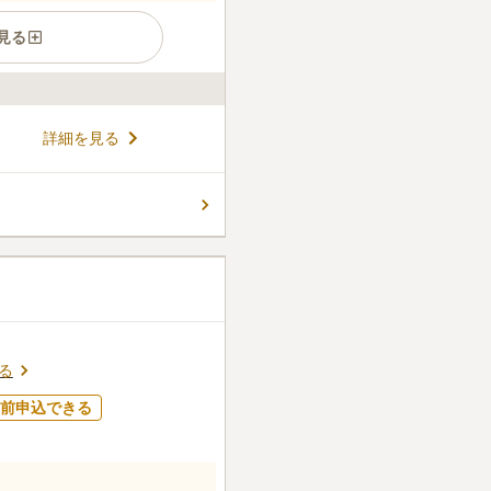
見る
地です。 お参りの後に散策や
詳細を見る
きるので、お墓から足が遠の
境内にあるため、管理がしっか
 女性のおひとり様やお子様で
コメントの続きを読む
きます。 駐車場を完備してお
す。 遠方から足を運んでくだ
ん。
る
前申込できる