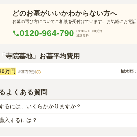
どのお墓がいいかわからない方へ
お墓の選び方についてご相談を受付けています。お気軽にお電話
0120-964-790
09:30～18:00
受付
通話無料
市「寺院墓地」お墓平均費用
20万円
樹木葬
※墓石代別
?
るよくある質問
するには、いくらかかりますか？
購入するには？
目安は、
一般墓が約169万円、樹木葬が約66万円
です。
、「永代使用料（土地代）」と「墓石代」の2つが主な費用と
墓
は、
碧南市営 荒子墓園
の
一般墓
で、
6420円
(墓石代別)
からお