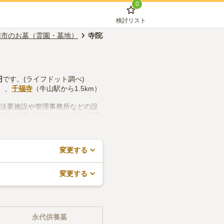
0
検討リスト
南市のお墓（霊園・墓地）
寺院墓地
円
です。(ライフドット調べ)
）、
千福寺
（牛山駅から1.5km）
、法要施設や管理事務所などの設
予約が無料でできますので、活用
変更する
変更する
永代供養墓