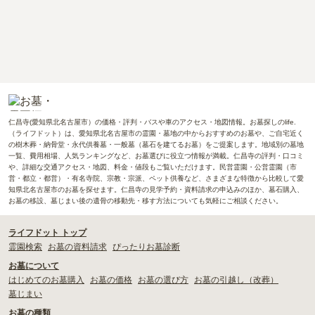
仁昌寺(愛知県北名古屋市）の価格・評判・バスや車のアクセス・地図情報。お墓探しのlife.
（ライフドット）は、愛知県北名古屋市の霊園・墓地の中からおすすめのお墓や、ご自宅近く
の樹木葬・納骨堂・永代供養墓・一般墓（墓石を建てるお墓）をご提案します。地域別の墓地
一覧、費用相場、人気ランキングなど、お墓選びに役立つ情報が満載。仁昌寺の評判・口コミ
や、詳細な交通アクセス・地図、料金・値段もご覧いただけます。民営霊園・公営霊園（市
営・都立・都営）・有名寺院、宗教・宗派、ペット供養など、さまざまな特徴から比較して愛
知県北名古屋市のお墓を探せます。仁昌寺の見学予約・資料請求の申込みのほか、墓石購入、
お墓の移設、墓じまい後の遺骨の移動先・移す方法についても気軽にご相談ください。
ライフドット トップ
霊園検索
お墓の資料請求
ぴったりお墓診断
お墓について
はじめてのお墓購入
お墓の価格
お墓の選び方
お墓の引越し（改葬）
墓じまい
お墓の種類