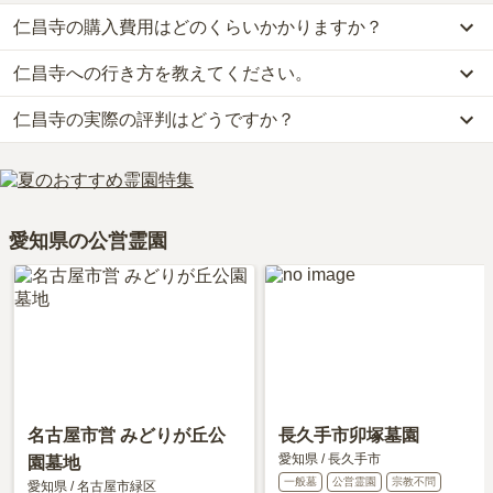
仁昌寺の購入費用はどのくらいかかりますか？
仁昌寺への行き方を教えてください。
仁昌寺では、一般墓が約165万円からお求めいただけます。
お墓は、価格が高いものがよい、安いものが悪い、という訳ではあ
仁昌寺の実際の評判はどうですか？
公共交通機関の場合、名鉄犬山線「西春」から徒歩17分です。
りません。大切なのは、ご家族が心から納得し、安心してお参りで
詳しいルートや地図は、本ページの「地図・交通アクセス」欄をご
きる場所を選ぶことです。
仁昌寺の口コミはまだ投稿されておりません。
確認ください。
口コミはあくまで一つの目安です。資料請求や現地見学を通して、
ご自身の目で雰囲気を確認してみることをおすすめします。
愛知県の公営霊園
名古屋市営 みどりが丘公
長久手市卯塚墓園
愛知県
/
長久手市
園墓地
一般墓
公営霊園
宗教不問
愛知県
/
名古屋市緑区