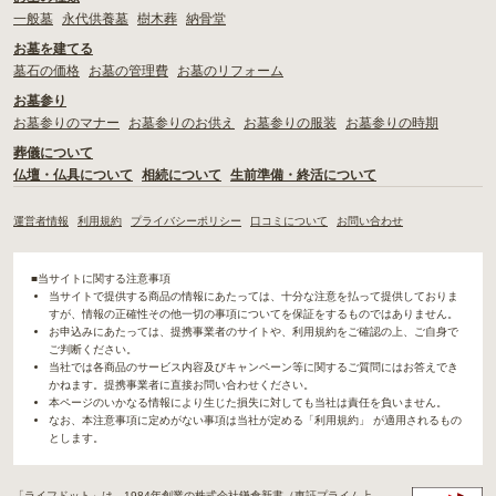
一般墓
永代供養墓
樹木葬
納骨堂
お墓を建てる
墓石の価格
お墓の管理費
お墓のリフォーム
お墓参り
お墓参りのマナー
お墓参りのお供え
お墓参りの服装
お墓参りの時期
葬儀について
仏壇・仏具について
相続について
生前準備・終活について
運営者情報
利用規約
プライバシーポリシー
口コミについて
お問い合わせ
■当サイトに関する注意事項
当サイトで提供する商品の情報にあたっては、十分な注意を払って提供しておりま
すが、情報の正確性その他一切の事項についてを保証をするものではありません。
お申込みにあたっては、提携事業者のサイトや、利用規約をご確認の上、ご自身で
ご判断ください。
当社では各商品のサービス内容及びキャンペーン等に関するご質問にはお答えでき
かねます。提携事業者に直接お問い合わせください。
本ページのいかなる情報により生じた損失に対しても当社は責任を負いません。
なお、本注意事項に定めがない事項は当社が定める「利用規約」 が適用されるもの
とします。
「ライフドット」は、1984年創業の株式会社鎌倉新書（東証プライム上