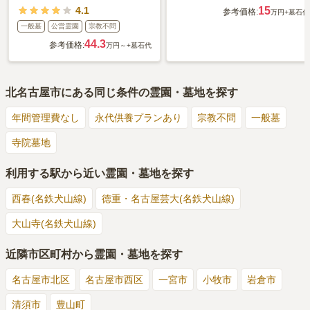
4.1
15
参考価格:
万円
+墓石代
一般墓
公営霊園
宗教不問
44.3
参考価格:
万円～
+墓石代
北名古屋市
にある同じ条件の霊園・墓地を探す
年間管理費なし
永代供養プランあり
宗教不問
一般墓
寺院墓地
利用する駅から近い霊園・墓地を探す
西春(名鉄犬山線)
徳重・名古屋芸大(名鉄犬山線)
大山寺(名鉄犬山線)
近隣市区町村から霊園・墓地を探す
名古屋市北区
名古屋市西区
一宮市
小牧市
岩倉市
清須市
豊山町