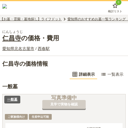
0
検討リスト
【お墓・霊園・墓地探し】ライフドット
愛知県のおすすめお墓一覧ランキング
にんしょうじ
仁昌寺
の価格・費用
愛知県
北名古屋市
/
西春
駅
仁昌寺の価格情報
詳細表示
一覧表示
一般墓
写真準備中
一般墓
見学で実物を確認
ご家族様向け
生前申込可能