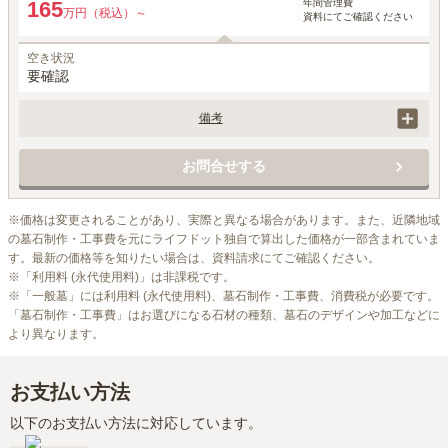
年間管理費
165
万円（税込）～
資料にてご確認ください
空き状況
要確認
備考
セット価格には永代使用料、墓石工事代に加えて基礎工事、墓石代、そ
して彫刻料、消費税が含まれています。
お問合せする
※価格は変更されることがあり、実際と異なる場合があります。また、近隣地域
の墓石制作・工事費を元にライフドット独自で算出した価格が一部含まれていま
す。最新の価格等を知りたい場合は、資料請求にてご確認ください。

※「利用料 (永代使用料)」は非課税です。

※「一般墓」には利用料 (永代使用料)、墓石制作・工事費、消費税が必要です。
「墓石制作・工事費」はお選びになる石材の種類、墓石のデザインや加工などに
より異なります。
お支払い方法
以下のお支払い方法に対応しています。