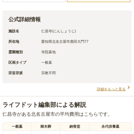
公式詳細情報
施設名
仁昌寺(にんしょうじ)
所在地
愛知県北名古屋市鹿田大門77
霊園種別
寺院墓地
区画タイプ
一般墓
宗旨宗派
宗教不問
詳細をもっと見る
ライフドット編集部による解説
仁昌寺
がある
北名古屋市
の平均費用はこちらです。
一般墓
樹木葬
納骨堂
永代供養墓