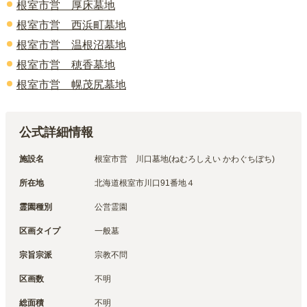
根室市営 厚床墓地
根室市営 西浜町墓地
根室市営 温根沼墓地
根室市営 穂香墓地
根室市営 幌茂尻墓地
公式詳細情報
施設名
根室市営　川口墓地(ねむろしえい かわぐちぼち)
所在地
北海道根室市川口91番地４
霊園種別
公営霊園
区画タイプ
一般墓
宗旨宗派
宗教不問
区画数
不明
総面積
不明