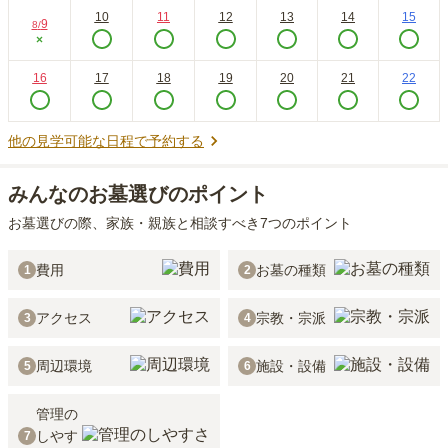
10
11
12
13
14
15
9
8
/
×
16
17
18
19
20
21
22
他の見学可能な日程で予約する
みんなのお墓選びのポイント
お墓選びの際、家族・親族と相談すべき7つのポイント
費用
お墓の種類
1
2
アクセス
宗教・宗派
3
4
周辺環境
施設・設備
5
6
管理の
しやす
7