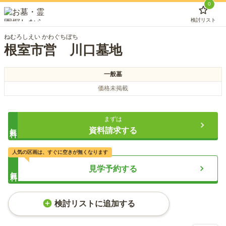
0
検討リスト
ねむろしえい かわぐちぼち
根室市営 川口墓地
一般墓
価格未掲載
まずは
無料
資料請求する
人気の区画は、すぐに空きが無くなります
見学予約する
無料
検討リストに追加する