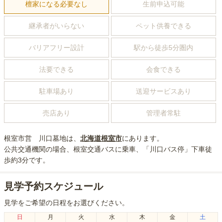
檀家になる必要なし
生前申込可能
継承者がいらない
ペット供養できる
バリアフリー設計
駅から徒歩5分圏内
法要できる
会食できる
駐車場あり
送迎サービスあり
売店あり
管理者常駐
根室市営 川口墓地
は、
北海道
根室市
にあり
ます。
公共交通機関の場合
、根室交通バスに乗車、「川口バス停」下車徒
歩約3分
です。
見学予約スケジュール
見学をご希望の日程をお選びください。
日
月
火
水
木
金
土