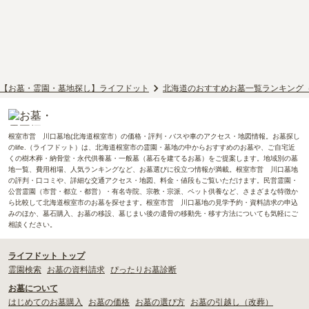
【お墓・霊園・墓地探し】ライフドット
北海道のおすすめお墓一覧ランキング
根室市営 川口墓地(北海道根室市）の価格・評判・バスや車のアクセス・地図情報。お墓探し
のlife.（ライフドット）は、北海道根室市の霊園・墓地の中からおすすめのお墓や、ご自宅近
くの樹木葬・納骨堂・永代供養墓・一般墓（墓石を建てるお墓）をご提案します。地域別の墓
地一覧、費用相場、人気ランキングなど、お墓選びに役立つ情報が満載。根室市営 川口墓地
の評判・口コミや、詳細な交通アクセス・地図、料金・値段もご覧いただけます。民営霊園・
公営霊園（市営・都立・都営）・有名寺院、宗教・宗派、ペット供養など、さまざまな特徴か
ら比較して北海道根室市のお墓を探せます。根室市営 川口墓地の見学予約・資料請求の申込
みのほか、墓石購入、お墓の移設、墓じまい後の遺骨の移動先・移す方法についても気軽にご
相談ください。
ライフドット トップ
霊園検索
お墓の資料請求
ぴったりお墓診断
お墓について
はじめてのお墓購入
お墓の価格
お墓の選び方
お墓の引越し（改葬）