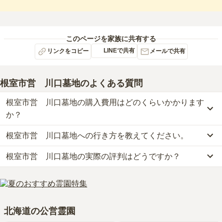
このページを家族に共有する
LINEで共有
リンクをコピー
メールで共有
根室市営 川口墓地
のよくある質問
根室市営 川口墓地の購入費用はどのくらいかかります
か？
根室市営 川口墓地への行き方を教えてください。
根室市営　川口墓地の現在の販売価格については現在調査中です。
お墓は、価格が高いものがよい、安いものが悪い、という訳ではあ
根室市営 川口墓地の実際の評判はどうですか？
公共交通機関の場合、根室交通バスに乗車、「川口バス停」下車徒
りません。大切なのは、ご家族が心から納得し、安心してお参りで
歩約3分です。
きる場所を選ぶことです。
根室市営　川口墓地の口コミはまだ投稿されておりません。
詳しいルートや地図は、本ページの「地図・交通アクセス」欄をご
口コミはあくまで一つの目安です。資料請求や現地見学を通して、
確認ください。
ご自身の目で雰囲気を確認してみることをおすすめします。
北海道の公営霊園