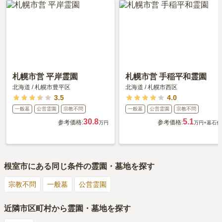
札幌市営 平岸霊園
札幌市営 手稲平和霊園
北海道
/
札幌市豊平区
北海道
/
札幌市西区
3.5
4.0
一般墓
公営霊園
宗教不問
一般墓
公営霊園
宗教不問
30.8
5.1
参考価格:
参考価格:
万円
万円
+墓石代
根室市
にある同じ条件の霊園・墓地を探す
宗教不問
一般墓
公営霊園
近隣市区町村から霊園・墓地を探す