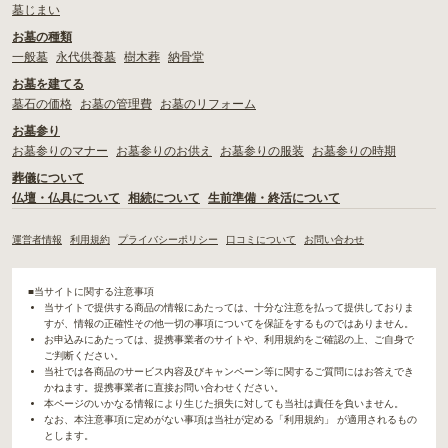
墓じまい
お墓の種類
一般墓
永代供養墓
樹木葬
納骨堂
お墓を建てる
墓石の価格
お墓の管理費
お墓のリフォーム
お墓参り
お墓参りのマナー
お墓参りのお供え
お墓参りの服装
お墓参りの時期
葬儀について
仏壇・仏具について
相続について
生前準備・終活について
運営者情報
利用規約
プライバシーポリシー
口コミについて
お問い合わせ
■当サイトに関する注意事項
当サイトで提供する商品の情報にあたっては、十分な注意を払って提供しておりま
すが、情報の正確性その他一切の事項についてを保証をするものではありません。
お申込みにあたっては、提携事業者のサイトや、利用規約をご確認の上、ご自身で
ご判断ください。
当社では各商品のサービス内容及びキャンペーン等に関するご質問にはお答えでき
かねます。提携事業者に直接お問い合わせください。
本ページのいかなる情報により生じた損失に対しても当社は責任を負いません。
なお、本注意事項に定めがない事項は当社が定める「利用規約」 が適用されるもの
とします。