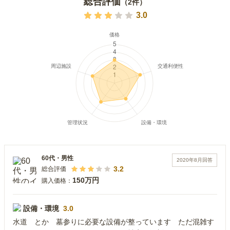
総合評価
（
2
件）
3.0
60代
・
男性
2020年8月
回答
3.2
総合評価
150万円
購入価格：
設備・環境
3.0
水道 とか 墓参りに必要な設備が整っています ただ混雑す