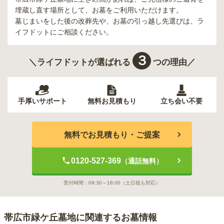
埋蔵し直す場所として、お墓をご利用いただけます。
墓じまいをした後の改葬先や、お墓の引っ越し先選びは、ラ
イフドットにご相談ください。
３
＼ライフドットが選ばれる
つの理由／
手厚いサポート
無料お見積もり
立ち会い不要
無料でお見積もり・ご提案
0120-527-369
（通話無料）
受付時間：
09:30～18:00
（土日祝も対応）
帯広市緑ケ丘墓地
に関連するお墓情報