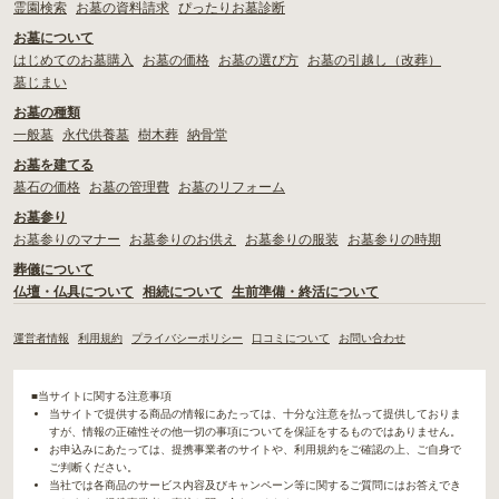
霊園検索
お墓の資料請求
ぴったりお墓診断
お墓について
はじめてのお墓購入
お墓の価格
お墓の選び方
お墓の引越し（改葬）
墓じまい
お墓の種類
一般墓
永代供養墓
樹木葬
納骨堂
お墓を建てる
墓石の価格
お墓の管理費
お墓のリフォーム
お墓参り
お墓参りのマナー
お墓参りのお供え
お墓参りの服装
お墓参りの時期
葬儀について
仏壇・仏具について
相続について
生前準備・終活について
運営者情報
利用規約
プライバシーポリシー
口コミについて
お問い合わせ
■当サイトに関する注意事項
当サイトで提供する商品の情報にあたっては、十分な注意を払って提供しておりま
すが、情報の正確性その他一切の事項についてを保証をするものではありません。
お申込みにあたっては、提携事業者のサイトや、利用規約をご確認の上、ご自身で
ご判断ください。
当社では各商品のサービス内容及びキャンペーン等に関するご質問にはお答えでき