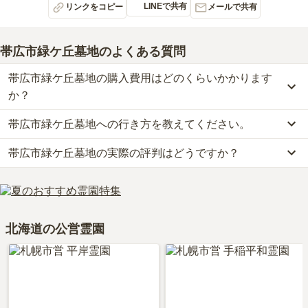
LINEで共有
リンクをコピー
メールで共有
帯広市緑ケ丘墓地
のよくある質問
帯広市緑ケ丘墓地の購入費用はどのくらいかかります
か？
帯広市緑ケ丘墓地への行き方を教えてください。
帯広市緑ケ丘墓地の現在の販売価格については現在調査中です。
お墓は、価格が高いものがよい、安いものが悪い、という訳ではあ
帯広市緑ケ丘墓地の実際の評判はどうですか？
公共交通機関の場合、JR根室線「帯広駅」から徒歩約11分・十勝
りません。大切なのは、ご家族が心から納得し、安心してお参りで
バスに乗車、「大通18丁目バス停」下車徒歩約1分です。
きる場所を選ぶことです。
当サイトに寄せられた総合評価は、3点です。
詳しいルートや地図は、本ページの「地図・交通アクセス」欄をご
利用者様からは「墓地に行くときには周辺にスーパーがありそこで
確認ください。
いつも花お供え物とう住宅街です　あきの墓も土地がないくらいた
北海道の公営霊園
っています」といったお声をいただいております。