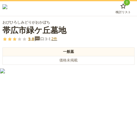
0
検討リスト
おびひろしみどりがおかぼち
帯広市緑ケ丘墓地
3.0
口コミ
2
件
一般墓
価格未掲載