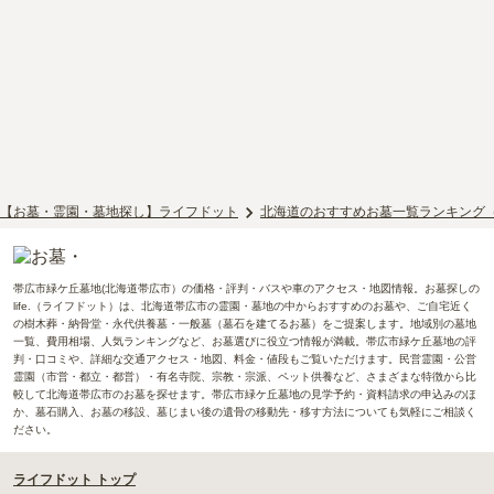
【お墓・霊園・墓地探し】ライフドット
北海道のおすすめお墓一覧ランキング
帯広市緑ケ丘墓地(北海道帯広市）の価格・評判・バスや車のアクセス・地図情報。お墓探しの
life.（ライフドット）は、北海道帯広市の霊園・墓地の中からおすすめのお墓や、ご自宅近く
の樹木葬・納骨堂・永代供養墓・一般墓（墓石を建てるお墓）をご提案します。地域別の墓地
一覧、費用相場、人気ランキングなど、お墓選びに役立つ情報が満載。帯広市緑ケ丘墓地の評
判・口コミや、詳細な交通アクセス・地図、料金・値段もご覧いただけます。民営霊園・公営
霊園（市営・都立・都営）・有名寺院、宗教・宗派、ペット供養など、さまざまな特徴から比
較して北海道帯広市のお墓を探せます。帯広市緑ケ丘墓地の見学予約・資料請求の申込みのほ
か、墓石購入、お墓の移設、墓じまい後の遺骨の移動先・移す方法についても気軽にご相談く
ださい。
ライフドット トップ