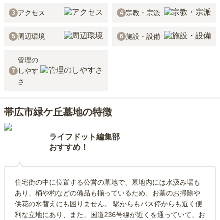
アクセス
宗教・宗派
3
4
周辺環境
施設・設備
5
6
管理の
しやす
7
さ
帯広市緑ケ丘墓地の特徴
ライフドット編集部
おすすめ！
住宅街の中に位置する公営の墓地で、墓地内には水汲み場も
あり、桶や杓などの備品も揃っているため、お墓のお掃除や
供花の水替えにも困りません。 駅からもバス停からも近く便
利な立地にあり、また、国道236号線が近くを通っていて、お