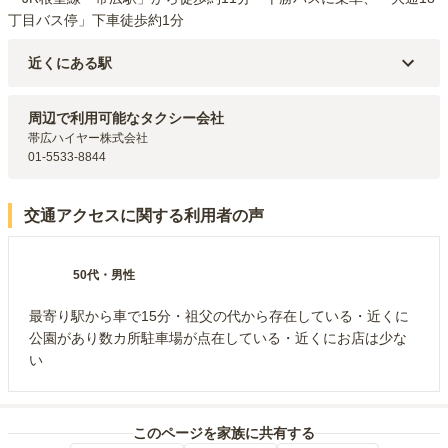
丁目バス停」下車徒歩約1分
近くにある駅
JR根室本線(新得～釧路)
西帯広
駅（
6.1km
）
JR根室本線(新得～釧路)
帯広
駅（
6.7km
）
周辺で利用可能なタクシー会社
JR根室本線(新得～釧路)
柏林台
駅（
7.2km
）
帯広ハイヤー株式会社

01-5533-8844
交通アクセスに関する利用者の声
50代
・
男性
最寄り駅から車で15分・祖父の代から存在している・近くに
公園があり数カ所駐車場が点在している・近くにお店は少な
い
このページを家族に共有する