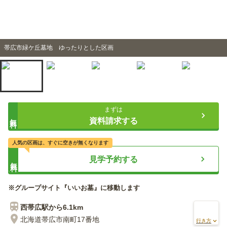
帯広市緑ケ丘墓地 ゆったりとした区画
まずは
無料
資料請求する
人気の区画は、すぐに空きが無くなります
見学予約する
無料
※グループサイト『いいお墓』に移動します
西帯広
駅から
6.1km
北海道帯広市南町17番地
行き方