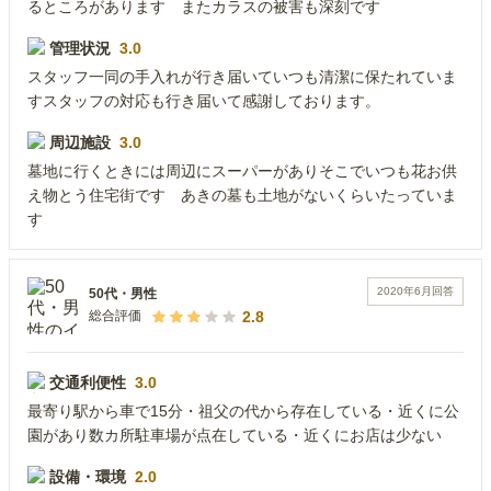
るところがあります またカラスの被害も深刻です
管理状況
3.0
スタッフ一同の手入れが行き届いていつも清潔に保たれていま
すスタッフの対応も行き届いて感謝しております。
周辺施設
3.0
墓地に行くときには周辺にスーパーがありそこでいつも花お供
え物とう住宅街です あきの墓も土地がないくらいたっていま
す
2020年6月
回答
50代
・
男性
2.8
総合評価
交通利便性
3.0
最寄り駅から車で15分・祖父の代から存在している・近くに公
園があり数カ所駐車場が点在している・近くにお店は少ない
設備・環境
2.0