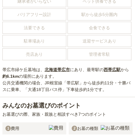
継承者がいらない
ペット供養できる
バリアフリー設計
駅から徒歩5分圏内
法要できる
会食できる
駐車場あり
送迎サービスあり
売店あり
管理者常駐
帯広市緑ケ丘墓地
は、
北海道
帯広市
にあり
、最寄駅の
西帯広
駅
から
約
6.1km
の場所にあり
ます。
公共交通機関の場合
、JR根室線「帯広駅」から徒歩約11分・十勝バ
スに乗車、「大通18丁目バス停」下車徒歩約1分
です。
みんなのお墓選びのポイント
お墓選びの際、家族・親族と相談すべき7つのポイント
費用
お墓の種類
1
2