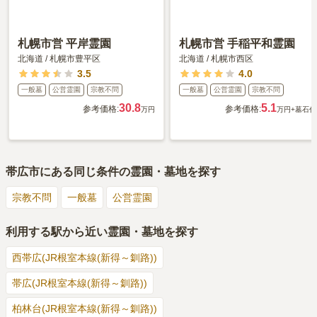
札幌市営 平岸霊園
札幌市営 手稲平和霊園
北海道
/
札幌市豊平区
北海道
/
札幌市西区
3.5
4.0
一般墓
公営霊園
宗教不問
一般墓
公営霊園
宗教不問
30.8
5.1
参考価格:
参考価格:
万円
万円
+墓石代
帯広市
にある同じ条件の霊園・墓地を探す
宗教不問
一般墓
公営霊園
利用する駅から近い霊園・墓地を探す
西帯広(JR根室本線(新得～釧路))
帯広(JR根室本線(新得～釧路))
柏林台(JR根室本線(新得～釧路))