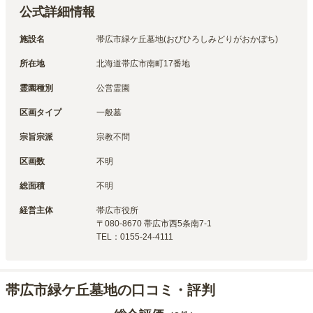
公式詳細情報
施設名
帯広市緑ケ丘墓地(おびひろしみどりがおかぼち)
所在地
北海道帯広市南町17番地
霊園種別
公営霊園
区画タイプ
一般墓
宗旨宗派
宗教不問
区画数
不明
総面積
不明
経営主体
帯広市
役所
〒
080-8670
帯広市西5条南7-1
TEL：
0155-24-4111
帯広市緑ケ丘墓地の口コミ・評判