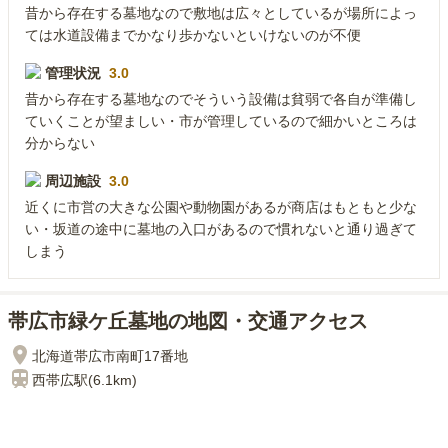
昔から存在する墓地なので敷地は広々としているが場所によっ
ては水道設備までかなり歩かないといけないのが不便
管理状況
3.0
昔から存在する墓地なのでそういう設備は貧弱で各自が準備し
ていくことが望ましい・市が管理しているので細かいところは
分からない
周辺施設
3.0
近くに市営の大きな公園や動物園があるが商店はもともと少な
い・坂道の途中に墓地の入口があるので慣れないと通り過ぎて
しまう
帯広市緑ケ丘墓地の地図・交通アクセス
北海道帯広市南町17番地
西帯広
駅(
6.1km
)