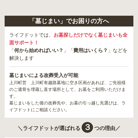
「墓じまい」でお困りの方へ
ライフドットでは、
お墓探しだけでなく墓じまいも全
面サポート！
「
何から始めればいい？
」「
費用はいくら？
」などを
解決します
墓じまいによる改葬受入が可能
上川町営 上川町有越路墓地
に空き区画があれば、ご先祖様
のご遺骨を埋蔵し直す場所として、お墓をご利用いただけま
す。
墓じまいをした後の改葬先や、お墓の引っ越し先選びは、ラ
イフドットにご相談ください。
３
＼ライフドットが選ばれる
つの理由／