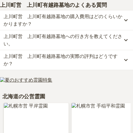
上川町営 上川町有越路墓地
のよくある質問
上川町営 上川町有越路墓地の購入費用はどのくらいか
かりますか？
上川町営 上川町有越路墓地への行き方を教えてくださ
上川町営　上川町有越路墓地の現在の販売価格については現在調査
中です。
い。
お墓は、価格が高いものがよい、安いものが悪い、という訳ではあ
上川町営 上川町有越路墓地の実際の評判はどうです
りません。大切なのは、ご家族が心から納得し、安心してお参りで
車の場合、「比布北インター」から車で約40分です。
きる場所を選ぶことです。
詳しいルートや地図は、本ページの「地図・交通アクセス」欄をご
か？
確認ください。
上川町営　上川町有越路墓地の口コミはまだ投稿されておりませ
ん。
口コミはあくまで一つの目安です。資料請求や現地見学を通して、
北海道の公営霊園
ご自身の目で雰囲気を確認してみることをおすすめします。