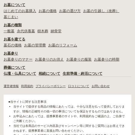
お墓について
はじめてのお墓購入
お墓の価格
お墓の選び方
お墓の引越し（改葬）
墓じまい
お墓の種類
一般墓
永代供養墓
樹木葬
納骨堂
お墓を建てる
墓石の価格
お墓の管理費
お墓のリフォーム
お墓参り
お墓参りのマナー
お墓参りのお供え
お墓参りの服装
お墓参りの時期
葬儀について
仏壇・仏具について
相続について
生前準備・終活について
運営者情報
利用規約
プライバシーポリシー
口コミについて
お問い合わせ
■当サイトに関する注意事項
当サイトで提供する商品の情報にあたっては、十分な注意を払って提供しておりま
すが、情報の正確性その他一切の事項についてを保証をするものではありません。
お申込みにあたっては、提携事業者のサイトや、利用規約をご確認の上、ご自身で
ご判断ください。
当社では各商品のサービス内容及びキャンペーン等に関するご質問にはお答えでき
かねます。提携事業者に直接お問い合わせください。