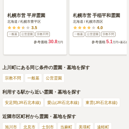
札幌市営 平岸霊園
札幌市営 手稲平和霊園
北海道
/
札幌市豊平区
北海道
/
札幌市西区
3.5
4.0
一般墓
公営霊園
宗教不問
一般墓
公営霊園
宗教不問
30.8
5.1
参考価格:
参考価格:
万円
万円
+墓石代
上川町
にある同じ条件の霊園・墓地を探す
宗教不問
一般墓
公営霊園
利用する駅から近い霊園・墓地を探す
安足間(JR石北本線)
愛山(JR石北本線)
東雲(JR石北本線)
近隣市区町村から霊園・墓地を探す
旭川市
北見市
士別市
当麻町
美瑛町
遠軽町