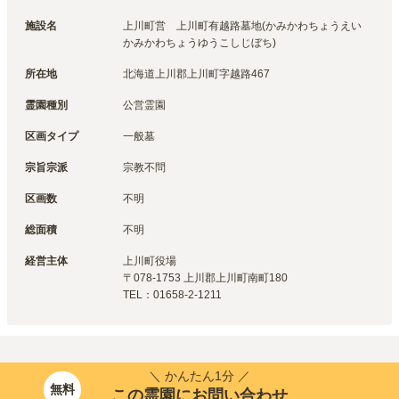
施設名
上川町営　上川町有越路墓地(かみかわちょうえい　
かみかわちょうゆうこしじぼち)
所在地
北海道上川郡上川町字越路467
霊園種別
公営霊園
区画タイプ
一般墓
宗旨宗派
宗教不問
区画数
不明
総面積
不明
経営主体
上川町
役場
〒
078-1753
上川郡上川町南町180
TEL：
01658-2-1211
＼ かんたん1分 ／
無料
この霊園にお問い合わせ