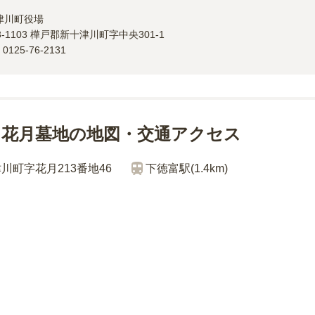
津川町
役場
3-1103
樺戸郡新十津川町字中央301-1
：
0125-76-2131
 花月墓地の地図・交通アクセス
川町字花月213番地46
下徳富
駅(
1.4km
)