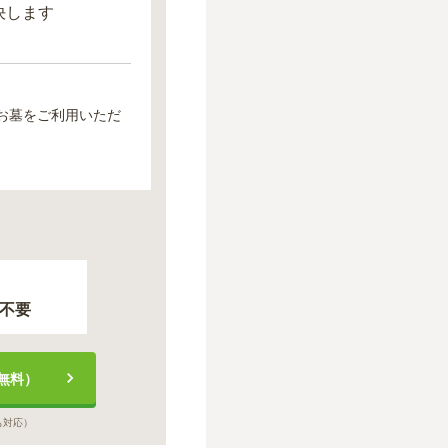
決します
お墓をご利用いただ
不要
無料）
も対応）