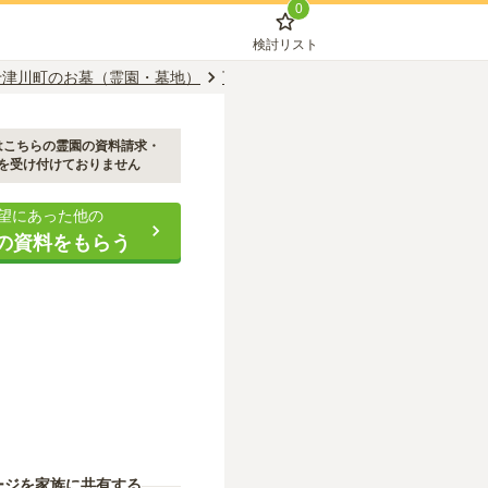
0
検討リスト
十津川町のお墓（霊園・墓地）
下徳富駅のお墓（霊園・墓地）
新十
はこちらの霊園の資料請求・
を受け付けておりません
望にあった他の
の資料をもらう
ージを家族に共有する