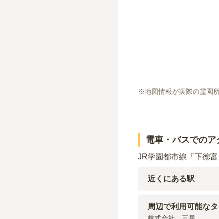
※地図情報が実際の霊園
電車・バスでのア
JR学園都市線「下徳富
近くにある駅
JR札沼線
下徳富
駅（
周辺で利用可能なタ
株式会社　三星
