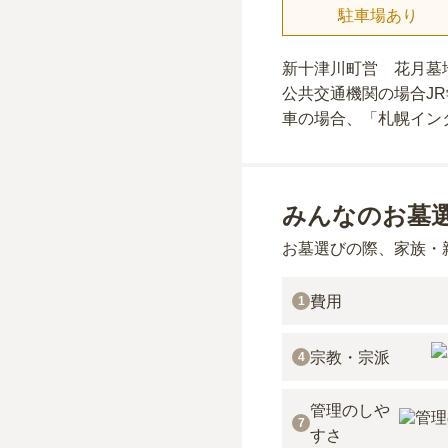
駐車場あり
新十津川町営 花月墓
公共交通機関の場合
J
車の場合
、「札幌イン
みんなのお墓
お墓選びの際、家族・
費用
1
宗教・宗派
4
管理のしや
7
すさ