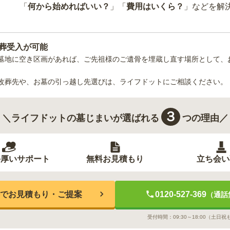
「
何から始めればいい？
」「
費用はいくら？
」などを解
葬受入が可能
墓地
に空き区画があれば、ご先祖様のご遺骨を埋蔵し直す場所として、
改葬先や、お墓の引っ越し先選びは、ライフドットにご相談ください。
３
＼ライフドットの墓じまいが選ばれる
つの理由／
手厚いサポート
無料お見積もり
立ち会い
でお見積もり・ご提案
0120-527-369
（通話
受付時間：
09:30～18:00
（土日祝