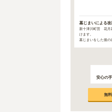
墓じまいによる改
新十津川町営 花月
けます。
墓じまいをした後の
安心の
無料