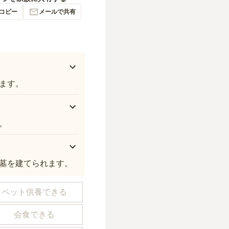
コピー
メールで共有
ます。
。
墓を建てられます。
ペット供養できる
会食できる