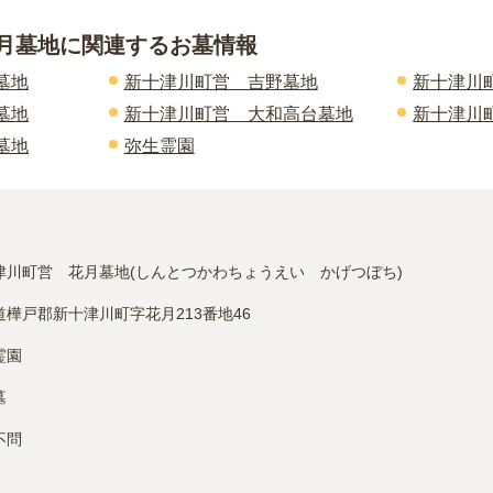
月墓地
に関連するお墓情報
墓地
新十津川町営 吉野墓地
新十津川
墓地
新十津川町営 大和高台墓地
新十津川
墓地
弥生霊園
津川町営　花月墓地(しんとつかわちょうえい　かげつぼち)
道樺戸郡新十津川町字花月213番地46
霊園
墓
不問