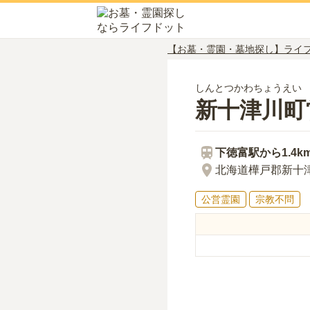
【お墓・霊園・墓地探し】ライ
しんとつかわちょうえい
新十津川町
下徳富
駅から
1.4k
北海道樺戸郡新十津
公営霊園
宗教不問