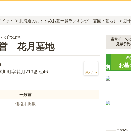
フドット
北海道のおすすめお墓一覧ランキング（霊園・墓地）
新
 かげつぼち
当サイトで
営 花月墓地
見学予約
希
無料
m
お墓
川町字花月213番地46
行き方
一般墓
価格未掲載
このペ