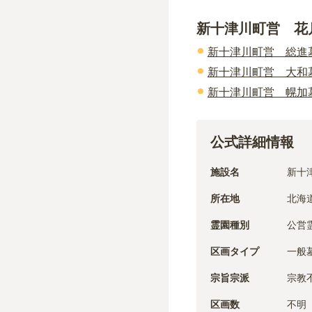
新十津川町営 花
新十津川町営 総進
新十津川町営 大和
新十津川町営 幌加
公式詳細情報
施設名
新十
所在地
北海
霊園種別
公営
区画タイプ
一般
宗旨宗派
宗教
区画数
不明