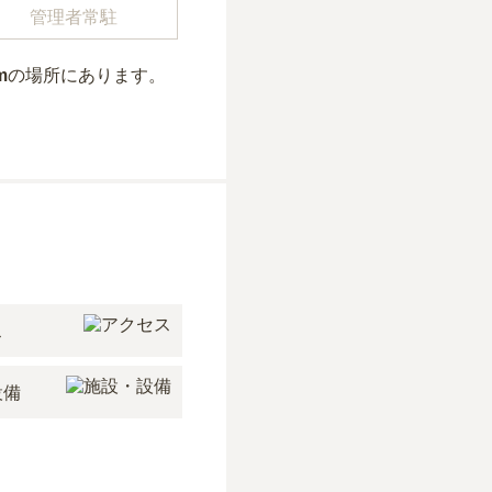
管理者常駐
m
の場所にあり
ます。
ス
設備