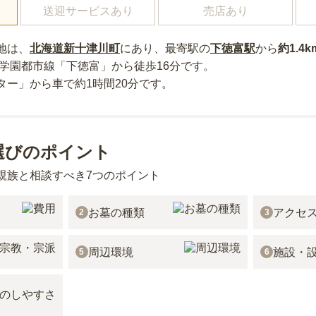
送迎サービスあり
売店あり
地
は、
北海道
新十津川町
にあり
、最寄駅の
下徳富
駅
から
約
1.4k
R学園都市線「下徳富」から徒歩16分
です。
ター」から車で約1時間20分
です。
選びのポイント
親族と相談すべき7つのポイント
お墓の種類
アクセ
2
3
周辺環境
施設・
5
6