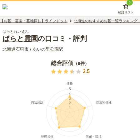
0
検討リスト
【お墓・霊園・墓地探し】ライフドット
北海道のおすすめお墓一覧ランキング
ばらとれいえん
ばらと霊園
の口コミ・評判
北海道
石狩市
/
あいの里公園
駅
総合評価
（
8
件）
3.5