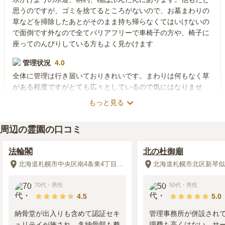
思うのですが、ゴミを捨てるところがないので、お墓まわりの
草などを掃除したあとがそのまま持ち帰らなくてはいけないの
で面倒です外なので全てバリアフリーで車椅子の方や、椅子に
座ってのんびりしている方もよく見かけます
管理状況
4.0
全体に管理は行き届いておりきれいです。まわりは何もなく草
がある程度ですがとても広々としているので気にはなりませ
ん。スタッフのかたと話したことはないので対応自体は不明で
もっと見る
す
周辺施設
4.0
周辺の霊園の口コミ
霊園の入り口前に、野菜などと一緒に売っているお花があり購
法輪閣
北の杜御廟
入できます。他は結構手前のコンビニで買わないとない。法事
などで使ったことはないけれど広くて色々な施設が入っていそ
北海道札幌市中央区南4条東4丁目5番地1号
うな気がします。広い霊園なのでほとんどは買ってからお参り
にいく感じですが、静かで広々としていてきれいです。
70代
・
男性
50代
・
男性
4.5
5.0
納骨堂が出入りも含めて認証セキ
管理事務所が併設され
2020年6月
回答
50代
・
女性
ュリテイが施され、各納骨部も整
理費も高くはない。サ