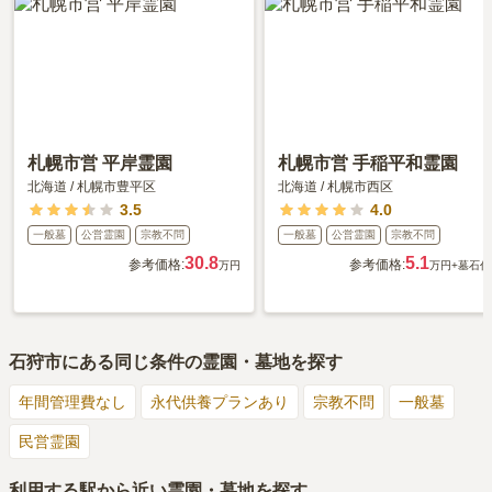
スタッフが常駐する管理事務所があり、頻繁に掃除、お供えも
のも片付けをしてくれます。冬は雪かきもしてくれるので、あ
りがたいです。
周辺施設
2.0
最寄り駅以外で買う場所はありません。近くの農家で花を売っ
札幌市営 平岸霊園
札幌市営 手稲平和霊園
ていますが、毎日ではないので、事前に用意が必要です。食べ
北海道
/
札幌市豊平区
北海道
/
札幌市西区
る場所もなく、周りは農園が広がっています。
3.5
4.0
一般墓
公営霊園
宗教不問
一般墓
公営霊園
宗教不問
30.8
5.1
参考価格:
参考価格:
万円
万円
+墓石代
2020年6月
回答
60代
・
男性
4.0
総合評価
設備・環境
4.0
石狩市
にある同じ条件の霊園・墓地を探す
水道、桶、柄杓は近くに豊富に置いてあります。手入れも行き
年間管理費なし
永代供養プランあり
宗教不問
一般墓
届いています。駐車場も広いですがお盆の時期はラッシュアワ
ーになるので大変です。
民営霊園
管理状況
4.0
利用する駅から近い霊園・墓地を探す