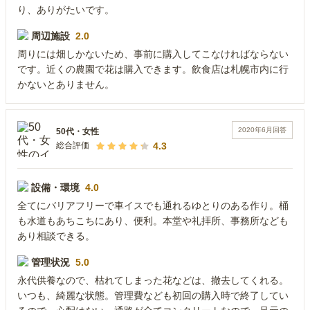
り、ありがたいです。
周辺施設
2.0
周りには畑しかないため、事前に購入してこなければならない
です。近くの農園で花は購入できます。飲食店は札幌市内に行
かないとありません。
2020年6月
回答
50代
・
女性
4.3
総合評価
設備・環境
4.0
全てにバリアフリーで車イスでも通れるゆとりのある作り。桶
も水道もあちこちにあり、便利。本堂や礼拝所、事務所なども
あり相談できる。
管理状況
5.0
永代供養なので、枯れてしまった花などは、撤去してくれる。
いつも、綺麗な状態。管理費なども初回の購入時で終了してい