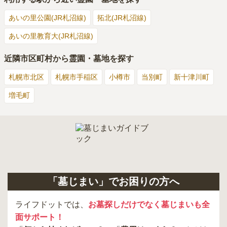
管理事務所はありますが実際どの程度の内容かほとんど利用し
たことがないのでわかりません。掃除は行き届いていると思い
あいの里公園(JR札沼線)
拓北(JR札沼線)
ます。
あいの里教育大(JR札沼線)
周辺施設
4.0
近隣市区町村から霊園・墓地を探す
周辺には食事するところはありません。花は近所の農家で買え
ますが意外と高いので事前に購入しておいたほうがいいです。
札幌市北区
札幌市手稲区
小樽市
当別町
新十津川町
自然環境はすごくいいです。
増毛町
「墓じまい」でお困りの方へ
ライフドットでは、
お墓探しだけでなく墓じまいも全
面サポート！