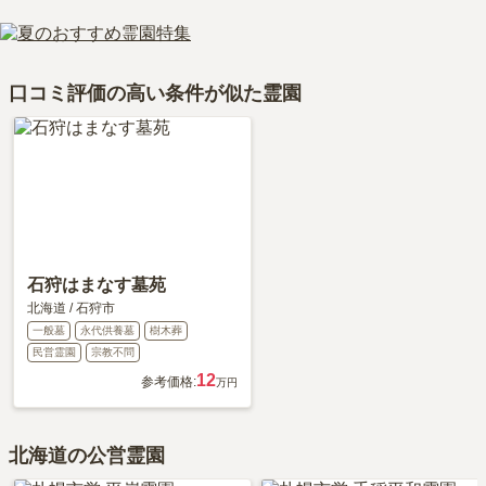
樹木葬
について詳しく知りたい方は『
樹木葬とは？費用相場・メリ
にいく感じですが、静かで広々としていてきれいです。」といった
が、バス利用の時は、素通りなので買えない。霊園事務所にも
はい、ばらと霊園は永代供養に対応しています。
ばらと霊園がある北海道の納骨堂の相場価格は、約353万円です。
ット＆デメリット・仕組みを解説
』をご覧ください。
お声をいただいております。
お花は売っている。お供えものは特に置いていない。食事する
費用は、約53万円からとなっております。
納骨堂
について詳しく知りたい方は『
納骨堂とは？お墓との違い・
ところはない。市街から離れているので、自然は多いが、便利
ばらと霊園がある北海道の永代供養墓の相場価格は、約74万円で
費用・デメリットを解説！
』をご覧ください。
な場所ではない。
口コミ評価の高い条件が似た霊園
す。
永代供養について詳しく知りたい方は『
永代供養墓をわかりやすく
解説！
』をご覧ください。
2020年6月
回答
30代
・
女性
3.3
総合評価
交通利便性
4.0
最寄り駅から少し距離があるので、自家用車で行きます。霊園
石狩はまなす墓苑
から無料バスもありますが、本数が少なく、人数制限もあるの
北海道
/
石狩市
で、自家用車で行きます。
一般墓
永代供養墓
樹木葬
民営霊園
宗教不問
設備・環境
3.0
12
参考価格:
万円
墓石の水かけ用の水道はたくさんあるので、その点については
満足しています。あまり霊園内で、線香等が売っていないの
で、事前準備が必要です。
北海道の公営霊園
管理状況
4.0