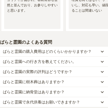
3.8
総合評価
然と並んでおり、お参りしやすい
いし、対応も早い。値
と思います。
ることは間違いない
交通利便性
4.0
霊園のマイクロバスが地下鉄麻生駅から出ています。1時間に1
本程度、お盆などは2本程度です。20分くらい乗ります。ほと
んどは自家用車で行きます。駐車場は1か所にあるのではな
く、ところどころにあるので、歩く距離が短く、便利です。
ばらと霊園
のよくある質問
設備・環境
4.0
ばらと霊園の購入費用はどのくらいかかりますか？
数か所に水があるので、便利です。お墓の敷地はアスファルト
なので、草むしりの心配はありません。霊園そのものが平らな
ばらと霊園への行き方を教えてください。
ばらと霊園では、一般墓が約89万円から、樹木葬が約180万円か
ので、車いすでも大丈夫です。
ら、納骨堂が約305万円から、永代供養墓が約53万円からお求めい
ばらと霊園の実際の評判はどうですか？
公共交通機関の場合、北海道中央バスに乗車、「4番第7横線バス
ただけます。
管理状況
4.0
停」下車徒歩約10分です。
なお、ばらと霊園がある北海道の相場は、一般墓が約13万円（墓石
全体に管理が行き届いているので、荒れている感じはありませ
ばらと霊園に樹木葬はありますか？
当サイトに寄せられた総合評価は、3.5点です。
車の場合、「新川インター」から車で約15分です。
代別途）、樹木葬が約107万円、納骨堂が約353万円、永代供養墓
ん。希望すれば、お坊さんが待機しているので、お経をあげて
利用者様からは「霊園の入り口前に、野菜などと一緒に売っている
詳しいルートや地図は、本ページの「地図・交通アクセス」欄をご
が約74万円です。
もらうことができます。
ばらと霊園に納骨堂はありますか？
はい、ばらと霊園には1種類の樹木葬がございます。
お花があり購入できます。他は結構手前のコンビニで買わないとな
確認ください。
お墓は、価格が高いものがよい、安いものが悪い、という訳ではあ
費用は、約180万円からとなっております。
い。法事などで使ったことはないけれど広くて色々な施設が入って
りません。大切なのは、ご家族が心から納得し、安心してお参りで
周辺施設
3.0
ばらと霊園で永代供養はお願いできますか？
はい、ばらと霊園には3種類の納骨堂がございます。
ばらと霊園がある北海道の樹木葬の相場価格は、約107万円です。
いそうな気がします。広い霊園なのでほとんどは買ってからお参り
きる場所を選ぶことです。
霊園に行く途中に、お花が売っている。自家用車なら買える
費用は、約305万円からとなっております。