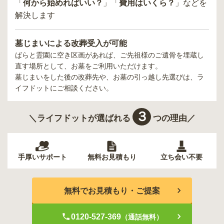
「
何から始めればいい？
」「
費用はいくら？
」などを
解決します
墓じまいによる改葬受入が可能
ばらと霊園
に空き区画があれば、ご先祖様のご遺骨を埋蔵し
直す場所として、お墓をご利用いただけます。
墓じまいをした後の改葬先や、お墓の引っ越し先選びは、ラ
イフドットにご相談ください。
３
＼ライフドットが選ばれる
つの理由／
手厚いサポート
無料お見積もり
立ち会い不要
無料でお見積もり・ご提案
0120-527-369
（通話無料）