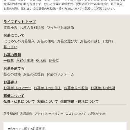
海道石狩市のお墓を探せます。ばらと霊園の見学予約・資料請求の申込みのほか、墓石購入、
お墓の移設、墓じまい後の遺骨の移動先・移す方法についても気軽にご相談ください。
ライフドット トップ
霊園検索
お墓の資料請求
ぴったりお墓診断
お墓について
はじめてのお墓購入
お墓の価格
お墓の選び方
お墓の引越し（改葬）
墓じまい
お墓の種類
一般墓
永代供養墓
樹木葬
納骨堂
お墓を建てる
墓石の価格
お墓の管理費
お墓のリフォーム
お墓参り
お墓参りのマナー
お墓参りのお供え
お墓参りの服装
お墓参りの時期
葬儀について
仏壇・仏具について
相続について
生前準備・終活について
運営者情報
利用規約
プライバシーポリシー
口コミについて
お問い合わせ
■当サイトに関する注意事項