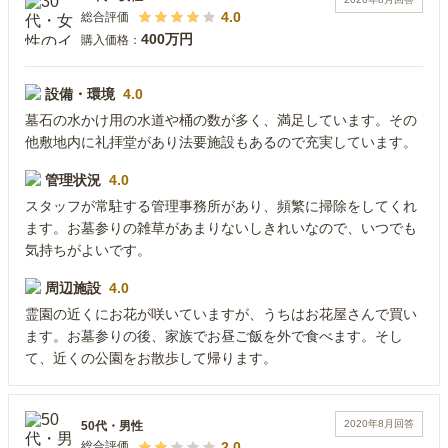
4.0
総合評価
400万円
購入価格：
設備・環境
4.0
墓石の水かけ用の水道や桶の数が多く、満足しています。その
他敷地内に礼拝堂があり法要施設もあるので充実しています。
管理状況
4.0
スタッフが常駐する管理事務所があり、頻繁に掃除をしてくれ
ます。お墓参りの雑草があまりないしきれいなので、いつでも
気持ちがよいです。
周辺施設
4.0
霊園の近くにお花が咲いていますが、うちはお花屋さんで買い
ます。お墓参りの後、家族でお昼ご飯を外で食べます。そし
て、近くの公園をお散歩して帰ります。
2020年8月
回答
50代
・
男性
2.0
総合評価