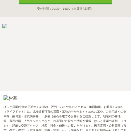
受付時間：
09:30～18:00
（土日祝も対応）
ばらと霊園(北海道石狩市）の価格・評判・バスや車のアクセス・地図情報。お墓探しのlife.
（ライフドット）は、北海道石狩市の霊園・墓地の中からおすすめのお墓や、ご自宅近くの樹
木葬・納骨堂・永代供養墓・一般墓（墓石を建てるお墓）をご提案します。地域別の墓地一
覧、費用相場、人気ランキングなど、お墓選びに役立つ情報が満載。ばらと霊園の評判・口コ
ミや、詳細な交通アクセス・地図、料金・値段もご覧いただけます。民営霊園・公営霊園（市
営・都立・都営）・有名寺院、宗教・宗派、ペット供養など、さまざまな特徴から比較して北