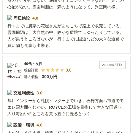
るので、心配はない。通路が全てコンクリートなので、足元の
心配がない。霊園周囲は、森のようになって、異空間の様。
周辺施設
4.0
行くまでに農家の花屋さんがあちこちで路上で販売している。
霊園周辺は、大自然の中、静かな環境で…ゆったりしている。
人が集うところはないが、行くまでに国道などの大きな道路で
買い物も食事も出来る。
40代
・
女性
2020年6月
回答
3.6
総合評価
300万円
購入価格：
交通利便性
3.0
旭川インターから札幌インターまでいき、石狩方面へ市道でモ
エレ沼方面へむかい、ROYCEの工場を目指して大きな国道へ
入り海沿いのところを真っ直ぐに走るとつく
設備・環境
4.0
水かけようの水道、柄杓、桶はふんだんにあります。他もだと