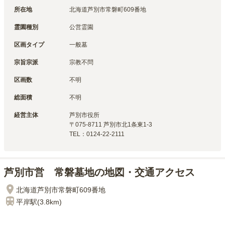
所在地
北海道芦別市常磐町609番地
霊園種別
公営霊園
区画タイプ
一般墓
宗旨宗派
宗教不問
区画数
不明
総面積
不明
経営主体
芦別市
役所
〒
075-8711
芦別市北1条東1-3
TEL：
0124-22-2111
芦別市営 常磐墓地の地図・交通アクセス
北海道芦別市常磐町609番地
平岸
駅(
3.8km
)