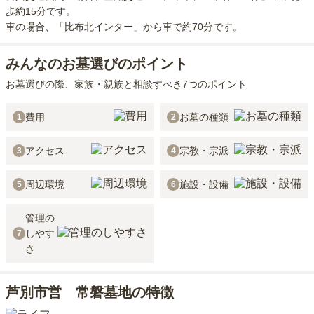
歩約15分
です。
車の場合
、「比布北インター」から車で約70分
です。
みんなのお墓選びのポイント
お墓選びの際、家族・親族と相談すべき7つのポイント
費用
お墓の種類
1
2
アクセス
宗教・宗派
3
4
周辺環境
施設・設備
5
6
管理の
しやす
7
さ
芦別市営 常磐墓地の特徴