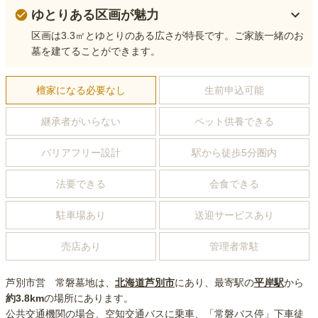
ゆとりある区画が魅力
区画は3.3㎡とゆとりのある広さが特長です。ご家族一緒のお
墓を建てることができます。
檀家になる必要なし
生前申込可能
継承者がいらない
ペット供養できる
バリアフリー設計
駅から徒歩5分圏内
法要できる
会食できる
駐車場あり
送迎サービスあり
売店あり
管理者常駐
芦別市営 常磐墓地
は、
北海道
芦別市
にあり
、最寄駅の
平岸
駅
から
約
3.8km
の場所にあり
ます。
公共交通機関の場合
、空知交通バスに乗車、「常磐バス停」下車徒