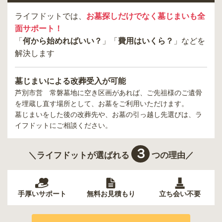
ライフドットでは、
お墓探しだけでなく墓じまいも全
面サポート！
「
何から始めればいい？
」「
費用はいくら？
」などを
解決します
墓じまいによる改葬受入が可能
芦別市営 常磐墓地
に空き区画があれば、ご先祖様のご遺骨
を埋蔵し直す場所として、お墓をご利用いただけます。
墓じまいをした後の改葬先や、お墓の引っ越し先選びは、ラ
イフドットにご相談ください。
３
＼ライフドットが選ばれる
つの理由／
手厚いサポート
無料お見積もり
立ち会い不要