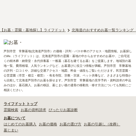
【お墓・霊園・墓地探し】ライフドット
北海道のおすすめお墓一覧ランキング
芦別市営 常磐墓地(北海道芦別市）の価格・評判・バスや車のアクセス・地図情報。お墓探し
のlife.（ライフドット）は、北海道芦別市の霊園・墓地の中からおすすめのお墓や、ご自宅近
くの樹木葬・納骨堂・永代供養墓・一般墓（墓石を建てるお墓）をご提案します。地域別の墓
地一覧、費用相場、人気ランキングなど、お墓選びに役立つ情報が満載。芦別市営 常磐墓地
の評判・口コミや、詳細な交通アクセス・地図、料金・値段もご覧いただけます。民営霊園・
公営霊園（市営・都立・都営）・有名寺院、宗教・宗派、ペット供養など、さまざまな特徴か
ら比較して北海道芦別市のお墓を探せます。芦別市営 常磐墓地の見学予約・資料請求の申込
みのほか、墓石購入、お墓の移設、墓じまい後の遺骨の移動先・移す方法についても気軽にご
相談ください。
ライフドット トップ
霊園検索
お墓の資料請求
ぴったりお墓診断
お墓について
はじめてのお墓購入
お墓の価格
お墓の選び方
お墓の引越し（改葬）
墓じまい