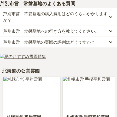
芦別市営 常磐墓地
のよくある質問
芦別市営 常磐墓地の購入費用はどのくらいかかります
か？
芦別市営 常磐墓地への行き方を教えてください。
芦別市営　常磐墓地の現在の販売価格については現在調査中です。
お墓は、価格が高いものがよい、安いものが悪い、という訳ではあ
芦別市営 常磐墓地の実際の評判はどうですか？
公共交通機関の場合、空知交通バスに乗車、「常磐バス停」下車徒
りません。大切なのは、ご家族が心から納得し、安心してお参りで
歩約15分です。
きる場所を選ぶことです。
芦別市営　常磐墓地の口コミはまだ投稿されておりません。
車の場合、「比布北インター」から車で約70分です。
口コミはあくまで一つの目安です。資料請求や現地見学を通して、
詳しいルートや地図は、本ページの「地図・交通アクセス」欄をご
ご自身の目で雰囲気を確認してみることをおすすめします。
確認ください。
北海道の公営霊園