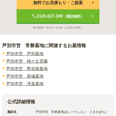
無料でお見積もり・ご提案
0120-527-369
（通話無料）
受付時間：
09:30～18:00
（土日祝も対応）
芦別市営 常磐墓地
に関連するお墓情報
芦別市営 芦別墓地
芦別市営 桜ケ丘霊園
芦別市営 野花南墓地
芦別市営 新城墓地
芦別市営 滝里墓地
公式詳細情報
施設名
芦別市営　常磐墓地(あしべつしえい　ときわぼち)