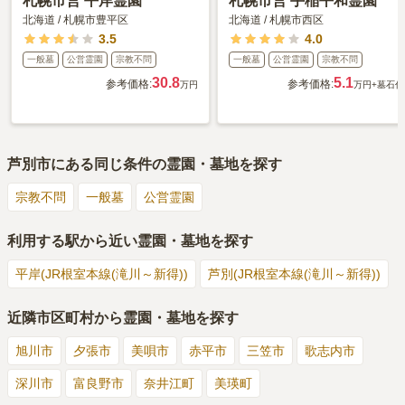
札幌市営 平岸霊園
札幌市営 手稲平和霊園
北海道
/
札幌市豊平区
北海道
/
札幌市西区
3.5
4.0
一般墓
公営霊園
宗教不問
一般墓
公営霊園
宗教不問
30.8
5.1
参考価格:
参考価格:
万円
万円
+墓石代
芦別市
にある同じ条件の霊園・墓地を探す
宗教不問
一般墓
公営霊園
利用する駅から近い霊園・墓地を探す
平岸(JR根室本線(滝川～新得))
芦別(JR根室本線(滝川～新得))
近隣市区町村から霊園・墓地を探す
旭川市
夕張市
美唄市
赤平市
三笠市
歌志内市
深川市
富良野市
奈井江町
美瑛町