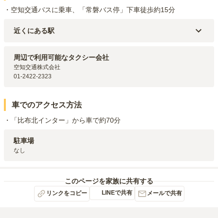
・空知交通バスに乗車、「常磐バス停」下車徒歩約15分
近くにある駅
JR根室本線(滝川～新得)
平岸
駅（
3.8km
）
JR根室本線(滝川～新得)
芦別
駅（
4km
）
周辺で利用可能なタクシー会社
空知交通株式会社

01-2422-2323
車でのアクセス方法
・「比布北インター」から車で約70分
駐車場
なし
このページを家族に共有する
LINEで共有
リンクをコピー
メールで共有