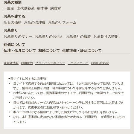
お墓の種類
一般墓
永代供養墓
樹木葬
納骨堂
お墓を建てる
墓石の価格
お墓の管理費
お墓のリフォーム
お墓参り
お墓参りのマナー
お墓参りのお供え
お墓参りの服装
お墓参りの時期
葬儀について
仏壇・仏具について
相続について
生前準備・終活について
運営者情報
利用規約
プライバシーポリシー
口コミについて
お問い合わせ
■当サイトに関する注意事項
当サイトで提供する商品の情報にあたっては、十分な注意を払って提供しておりま
すが、情報の正確性その他一切の事項についてを保証をするものではありません。
お申込みにあたっては、提携事業者のサイトや、利用規約をご確認の上、ご自身で
ご判断ください。
当社では各商品のサービス内容及びキャンペーン等に関するご質問にはお答えでき
かねます。提携事業者に直接お問い合わせください。
本ページのいかなる情報により生じた損失に対しても当社は責任を負いません。
なお、本注意事項に定めがない事項は当社が定める「利用規約」 が適用されるもの
とします。