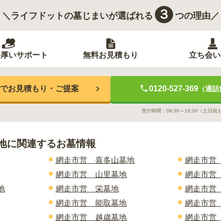
３
＼ライフドットの墓じまいが選ばれる
つの理由／
手厚いサポート
無料お見積もり
立ち会い
でお見積もり・ご提案
0120-527-369
（通話
受付時間：
09:30～18:00
（土日祝
地
に関連するお墓情報
網走市営 嘉多山墓地
網走市営
網走市営 山里墓地
網走市営
地
網走市営 栄墓地
網走市営
網走市営 能取墓地
網走市営
網走市営 越歳墓地
網走市営