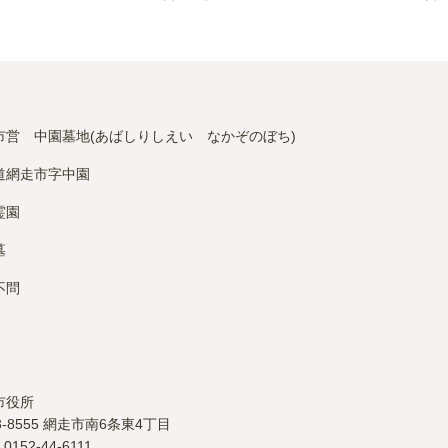
市営　中園墓地(あばしりしえい　なかぞのぼち)
道網走市字中園
霊園
墓
不問
市
役所
3-8555
網走市南6条東4丁目
：
0152-44-6111