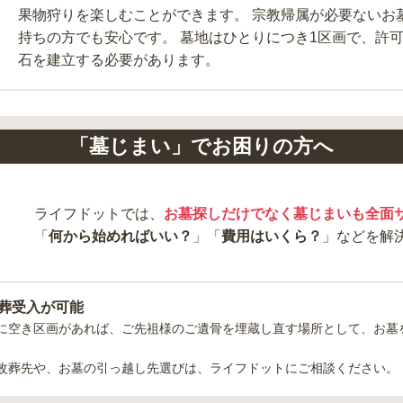
果物狩りを楽しむことができます。 宗教帰属が必要ないお
持ちの方でも安心です。 墓地はひとりにつき1区画で、許
石を建立する必要があります。
「墓じまい」でお困りの方へ
ライフドットでは、
お墓探しだけでなく墓じまいも全面
「
何から始めればいい？
」「
費用はいくら？
」などを解
葬受入が可能
に空き区画があれば、ご先祖様のご遺骨を埋蔵し直す場所として、お墓
改葬先や、お墓の引っ越し先選びは、ライフドットにご相談ください。