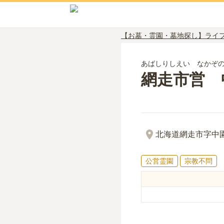
【お墓・霊園・墓地探し】ライ
あばしりしえい なかぞ
網走市営 
北海道網走市字中
公営霊園
宗教不問