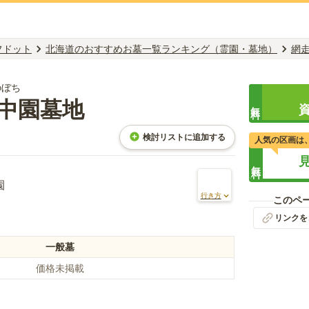
フドット
北海道のおすすめお墓一覧ランキング（霊園・墓地）
網
のぼち
中園墓地
無料
検討リストに追加する
人気の区画は
無料
園
行き方
このペ
リンクを
一般墓
価格未掲載