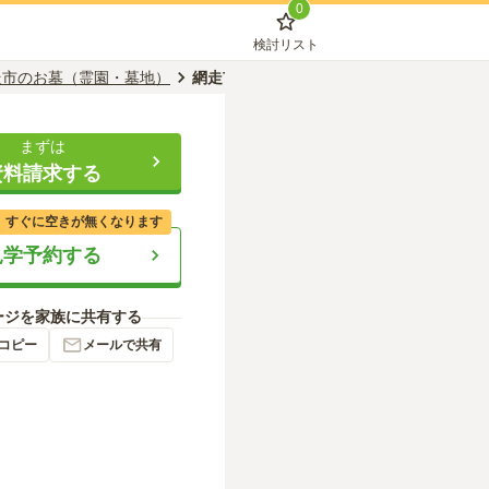
0
検討リスト
走市のお墓（霊園・墓地）
網走市営 中園墓地
まずは
資料請求する
、すぐに空きが無くなります
見学予約する
ージを家族に共有する
コピー
メールで共有