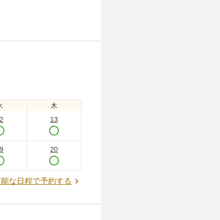
水
木
2
13
9
20
可能な日程で予約する