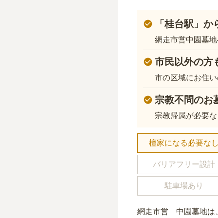
「桂台駅」か
網走市営中園墓地
市民以外の方
市の区域にお住い
宗教不問のお
宗教帰属が必要な
檀家になる必要な
バリアフリー設計
駐車場あり
網走市営 中園墓地
は