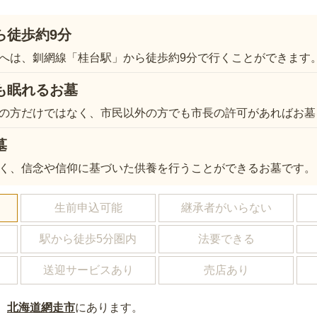
ら徒歩約9分
へは、釧網線「桂台駅」から徒歩約9分で行くことができます
も眠れるお墓
の方だけではなく、市民以外の方でも市長の許可があればお墓
墓
く、信念や信仰に基づいた供養を行うことができるお墓です。
し
生前申込可能
継承者がいらない
駅から徒歩5分圏内
法要できる
送迎サービスあり
売店あり
、
北海道
網走市
にあり
ます。