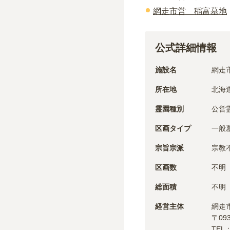
網走市営 稲富墓地
公式詳細情報
施設名
網走
所在地
北海
霊園種別
公営
区画タイプ
一般
宗旨宗派
宗教
区画数
不明
総面積
不明
経営主体
網走
〒
09
TEL