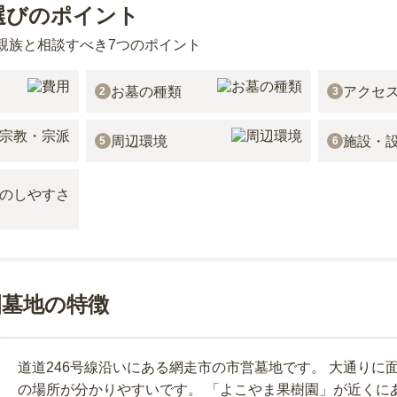
選びのポイント
親族と相談すべき7つのポイント
お墓の種類
アクセ
2
3
周辺環境
施設・
5
6
園墓地の特徴
道道246号線沿いにある網走市の市営墓地です。 大通りに
の場所が分かりやすいです。 「よこやま果樹園」が近くに