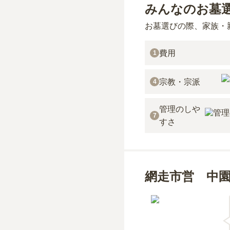
みんなのお墓
お墓選びの際、家族・
費用
1
宗教・宗派
4
管理のしや
7
すさ
網走市営 中