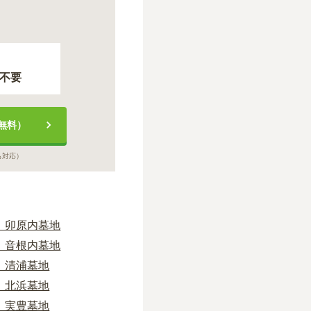
不要
無料）
も対応）
 卯原内墓地
 音根内墓地
 清浦墓地
 北浜墓地
 実豊墓地