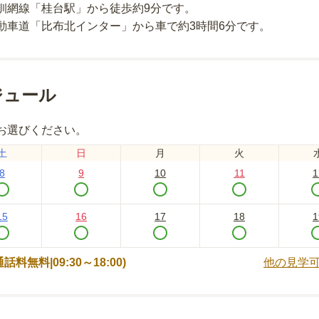
釧網線「桂台駅」から徒歩約9分
です。
動車道「比布北インター」から車で約3時間6分
です。
ジュール
お選びください。
土
日
月
火
8
9
10
11
1
15
16
17
18
1
 (通話料無料|
09:30～18:00
)
他の見学