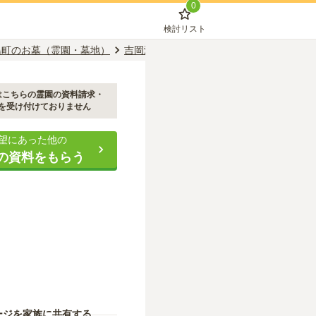
0
検討リスト
島町のお墓（霊園・墓地）
吉岡海底駅のお墓（霊園・墓地）
福島町
はこちらの霊園の資料請求・
を受け付けておりません
望にあった他の
の資料をもらう
ージを家族に共有する