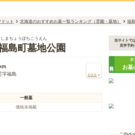
フドット
北海道のおすすめお墓一覧ランキング（霊園・墓地）
福
くしまちょうぼちこうえん
当サイトで
福島町墓地公園
見学予約
希
無料
6km
お墓
町字福島
行き方
一般墓
価格未掲載
このペ