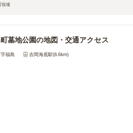
町役場
島町墓地公園の地図・交通アクセス
町字福島
吉岡海底
駅(
6.6km
)