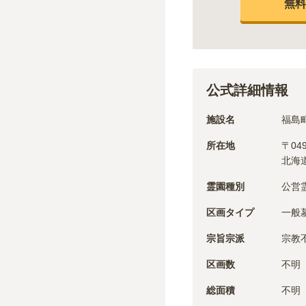
無料
公式詳細情報
施設名
福島
所在地
〒
04
北海
霊園種別
公営
区画タイプ
一般
宗旨宗派
宗教
区画数
不明
総面積
不明