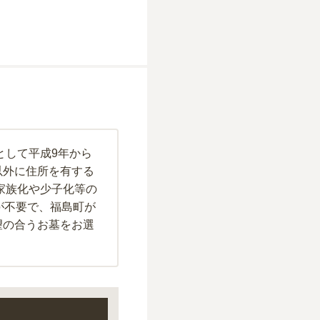
として平成9年から
以外に住所を有する
家族化や少子化等の
が不要で、福島町が
望の合うお墓をお選