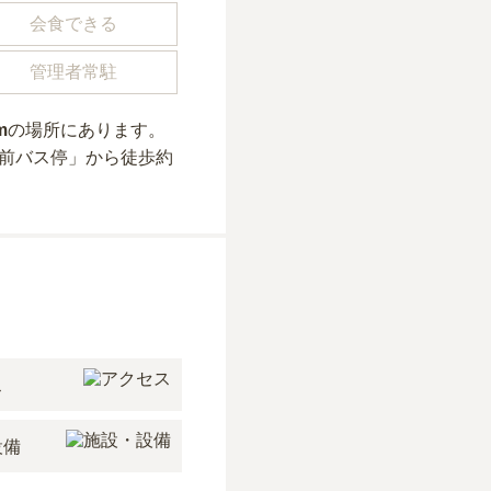
会食できる
管理者常駐
m
の場所にあり
ます。
館前バス停」から徒歩約
ス
設備