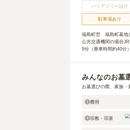
バリアフリー設計
駐車場あり
福島町営 福島町墓地
公共交通機関の場合
J
9分（乗車時間約40分
みんなのお墓
お墓選びの際、家族・
費用
1
宗教・宗派
4