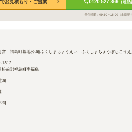
でお見積もり・ご提案
0120-527-369
（通話
受付時間：
09:30～18:00
（土日祝
町営　福島町墓地公園(ふくしまちょうえい　ふくしまちょうぼちこうえ
9-1312
道松前郡福島町字福島
霊園
墓
不問