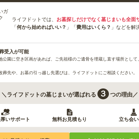
ライフドットでは、
お墓探しだけでなく墓じまいも全面
「
何から始めればいい？
」「
費用はいくら？
」などを解
葬受入が可能
地公園
に空き区画があれば、ご先祖様のご遺骨を埋蔵し直す場所として
改葬先や、お墓の引っ越し先選びは、ライフドットにご相談ください。
３
＼ライフドットの墓じまいが選ばれる
つの理由／
手厚いサポート
無料お見積もり
立ち会い