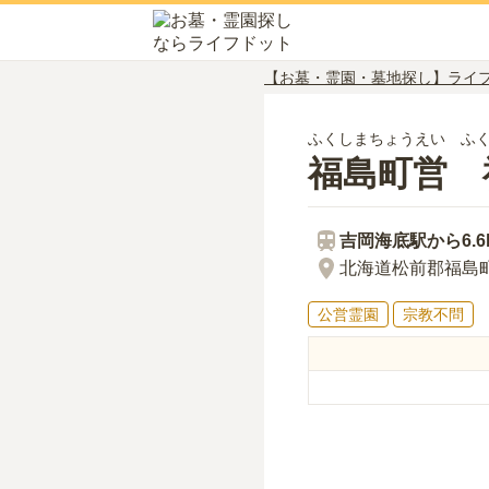
【お墓・霊園・墓地探し】ライ
ふくしまちょうえい ふ
福島町営 
吉岡海底
駅から
6.
北海道松前郡福島
公営霊園
宗教不問