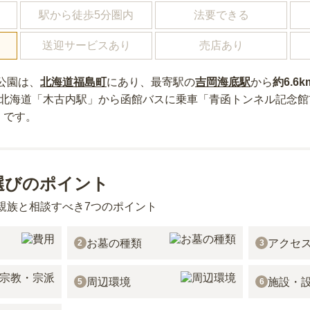
駅から徒歩5分圏内
法要できる
送迎サービスあり
売店あり
公園
は、
北海道
福島町
にあり
、最寄駅の
吉岡海底
駅
から
約
6.6k
R北海道「木古内駅」から函館バスに乗車「青函トンネル記念
）
です。
選びのポイント
親族と相談すべき7つのポイント
お墓の種類
アクセ
2
3
周辺環境
施設・
5
6