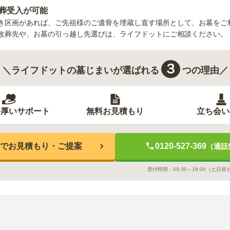
葬受入が可能
き区画があれば、ご先祖様のご遺骨を埋蔵し直す場所として、お墓をご
改葬先や、お墓の引っ越し先選びは、ライフドットにご相談ください。
３
＼ライフドットの墓じまいが選ばれる
つの理由／
手厚いサポート
無料お見積もり
立ち会い
でお見積もり・ご提案
0120-527-369
（通話
受付時間：
09:30～18:00
（土日祝