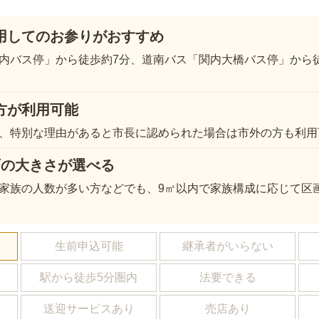
用してのお参りがおすすめ
内バス停」から徒歩約7分、道南バス「関内大橋バス停」から徒
方が利用可能
、特別な理由があると市長に認められた場合は市外の方も利用
画の大きさが選べる
家族の人数が多い方などでも、9㎡以内で家族構成に応じて区
し
生前申込可能
継承者がいらない
駅から徒歩5分圏内
法要できる
送迎サービスあり
売店あり