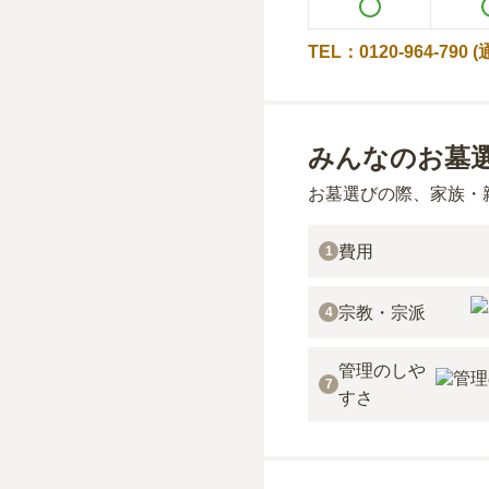
TEL：0120-964-790
みんなのお墓
お墓選びの際、家族・
費用
1
宗教・宗派
4
管理のしや
7
すさ