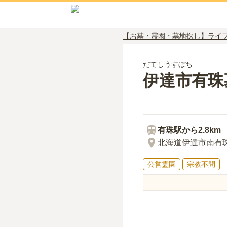
【お墓・霊園・墓地探し】ライ
だてしうすぼち
伊達市有珠
有珠
駅から
2.8km
北海道伊達市南有珠
公営霊園
宗教不問