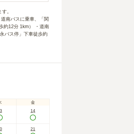
ます。
 ・道南バスに乗車、「関
12分 1km） ・道南
末永バス停」下車徒歩約
木
金
3
14
0
21