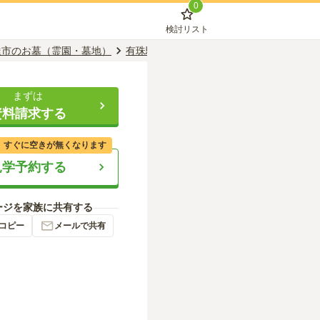
0
検討リスト
達市のお墓（霊園・墓地）
有珠駅のお墓（霊園・墓地）
伊達市有珠
まずは
資料請求する
、すぐに空きが無くなります
見学予約する
ージを家族に共有する
コピー
メールで共有