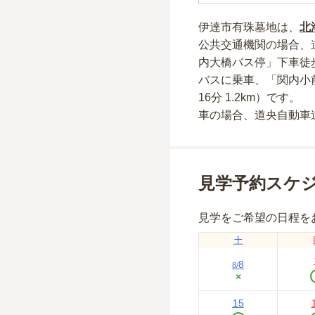
伊達市有珠墓地
は、
北
公共交通機関の場合
、
内大橋バス停」下車徒歩
バスに乗車、「関内小前
16分 1.2km）
です。
車の場合
、道央自動車
見学予約スケ
見学をご希望の日程を
土
8
8
/
×
15