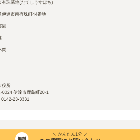
市有珠墓地(だてしうすぼち)
道伊達市南有珠町44番地
霊園
墓
不問
市
役所
2-0024
伊達市鹿島町20-1
：
0142-23-3331
＼ かんたん1分 ／
無料