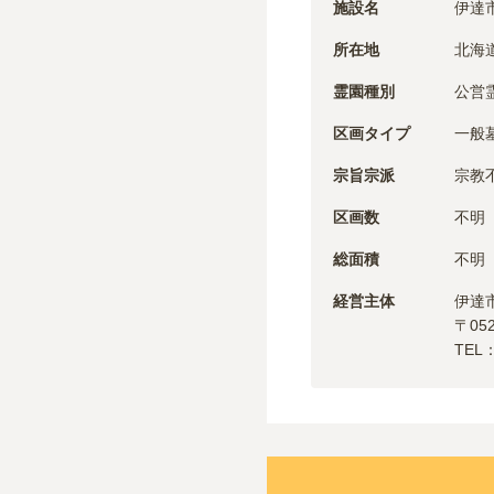
施設名
伊達
所在地
北海
霊園種別
公営
区画タイプ
一般
宗旨宗派
宗教
区画数
不明
総面積
不明
経営主体
伊達
〒
05
TEL