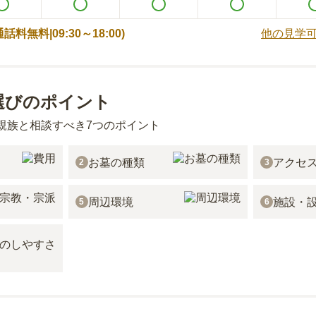
 (通話料無料|
09:30～18:00
)
他の見学
選びのポイント
親族と相談すべき7つのポイント
お墓の種類
アクセ
2
3
周辺環境
施設・
5
6