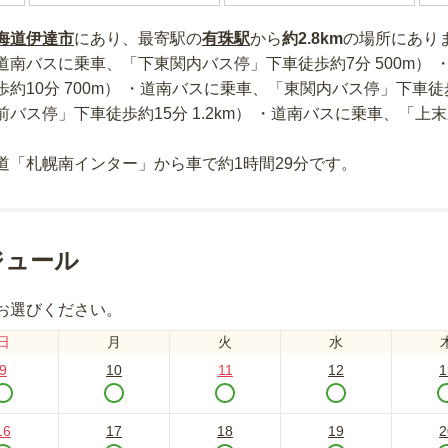
海道
伊達市
にあり
、最寄駅の
有珠
駅
から
約
2.8km
の場所にあり
道南バスに乗車、「下東関内バス停」下車徒歩約7分 500m）
約10分 700m） ・道南バスに乗車、「東関内バス停」下車徒歩約
バス停」下車徒歩約15分 1.2km） ・道南バスに乗車、「上
道「札幌南インター」から車で約1時間29分
です。
ジュール
お選びください。
日
月
火
水
9
10
11
12
1
16
17
18
19
2