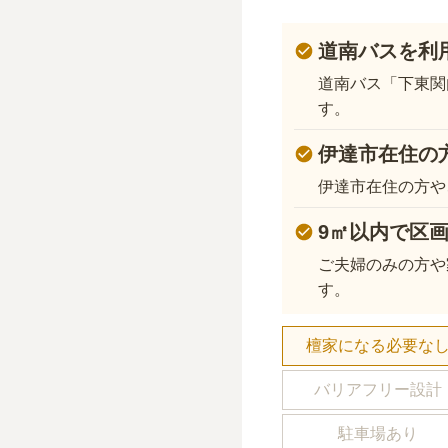
道南バスを利
道南バス「下東関
す。
伊達市在住の
伊達市在住の方や
9㎡以内で区
ご夫婦のみの方や
す。
檀家になる必要な
バリアフリー設計
駐車場あり