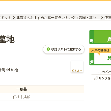
フドット
北海道のおすすめお墓一覧ランキング（霊園・墓地）
伊
墓地
無料
検討リストに追加する
人気の区画は
無料
町44番地
行き方
このペ
リンクを
一般墓
価格未掲載