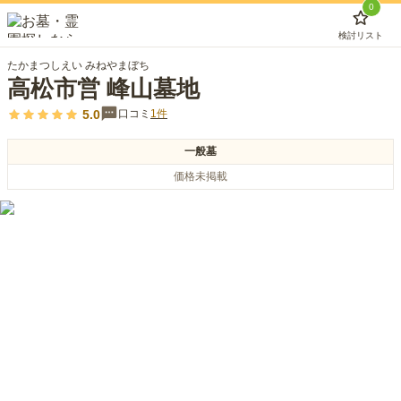
0
検討リスト
たかまつしえい みねやまぼち
高松市営 峰山墓地
5.0
口コミ
1
件
一般墓
価格未掲載