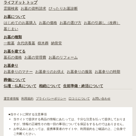
ライフドット トップ
霊園検索
お墓の資料請求
ぴったりお墓診断
お墓について
はじめてのお墓購入
お墓の価格
お墓の選び方
お墓の引越し（改葬）
墓じまい
お墓の種類
一般墓
永代供養墓
樹木葬
納骨堂
お墓を建てる
墓石の価格
お墓の管理費
お墓のリフォーム
お墓参り
お墓参りのマナー
お墓参りのお供え
お墓参りの服装
お墓参りの時期
葬儀について
仏壇・仏具について
相続について
生前準備・終活について
運営者情報
利用規約
プライバシーポリシー
口コミについて
お問い合わせ
■当サイトに関する注意事項
当サイトで提供する商品の情報にあたっては、十分な注意を払って提供しておりま
すが、情報の正確性その他一切の事項についてを保証をするものではありません。
お申込みにあたっては、提携事業者のサイトや、利用規約をご確認の上、ご自身で
ご判断ください。