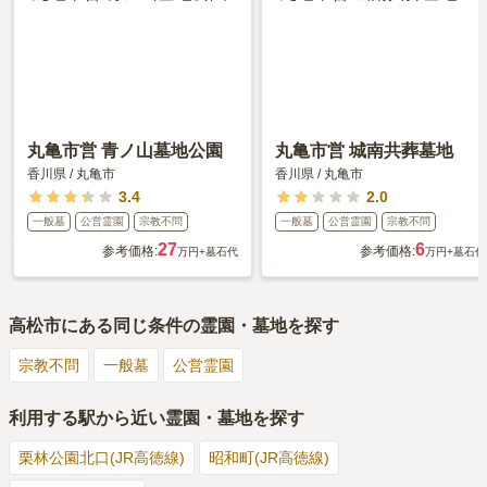
丸亀市営 青ノ山墓地公園
丸亀市営 城南共葬墓地
香川県
/
丸亀市
香川県
/
丸亀市
3.4
2.0
一般墓
公営霊園
宗教不問
一般墓
公営霊園
宗教不問
27
6
参考価格:
参考価格:
万円
+墓石代
万円
+墓石代
高松市
にある同じ条件の霊園・墓地を探す
宗教不問
一般墓
公営霊園
利用する駅から近い霊園・墓地を探す
栗林公園北口(JR高徳線)
昭和町(JR高徳線)