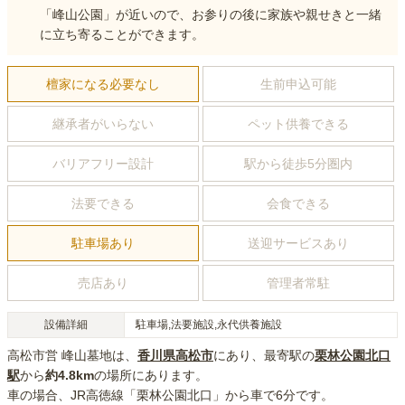
「峰山公園」が近いので、お参りの後に家族や親せきと一緒
に立ち寄ることができます。
檀家になる必要なし
生前申込可能
継承者がいらない
ペット供養できる
バリアフリー設計
駅から徒歩5分圏内
法要できる
会食できる
駐車場あり
送迎サービスあり
売店あり
管理者常駐
設備詳細
駐車場,法要施設,永代供養施設
高松市営 峰山墓地
は、
香川県
高松市
にあり
、最寄駅の
栗林公園北口
駅
から
約
4.8km
の場所にあり
ます。
車の場合
、JR高徳線「栗林公園北口」から車で6分
です。