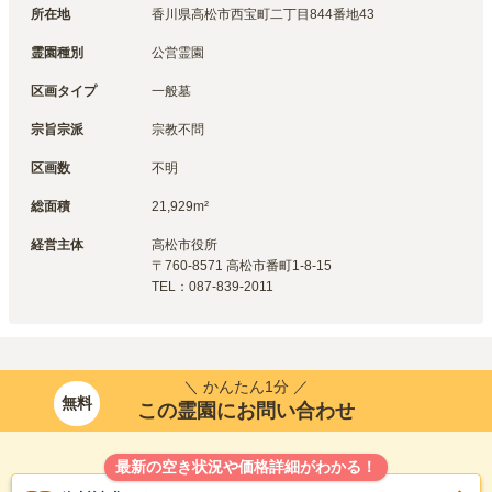
所在地
香川県高松市西宝町二丁目844番地43
霊園種別
公営霊園
区画タイプ
一般墓
宗旨宗派
宗教不問
区画数
不明
総面積
21,929m²
経営主体
高松市
役所
〒
760-8571
高松市番町1-8-15
TEL：
087-839-2011
＼ かんたん1分 ／
無料
この霊園にお問い合わせ
最新の空き状況や価格詳細がわかる！