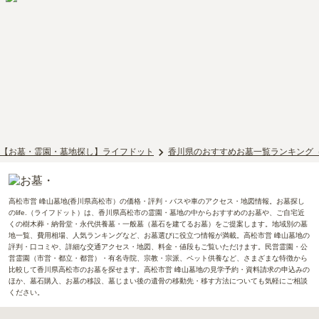
【お墓・霊園・墓地探し】ライフドット
香川県のおすすめお墓一覧ランキング
高松市営 峰山墓地(香川県高松市）の価格・評判・バスや車のアクセス・地図情報。お墓探し
のlife.（ライフドット）は、香川県高松市の霊園・墓地の中からおすすめのお墓や、ご自宅近
くの樹木葬・納骨堂・永代供養墓・一般墓（墓石を建てるお墓）をご提案します。地域別の墓
地一覧、費用相場、人気ランキングなど、お墓選びに役立つ情報が満載。高松市営 峰山墓地の
評判・口コミや、詳細な交通アクセス・地図、料金・値段もご覧いただけます。民営霊園・公
営霊園（市営・都立・都営）・有名寺院、宗教・宗派、ペット供養など、さまざまな特徴から
比較して香川県高松市のお墓を探せます。高松市営 峰山墓地の見学予約・資料請求の申込みの
ほか、墓石購入、お墓の移設、墓じまい後の遺骨の移動先・移す方法についても気軽にご相談
ください。