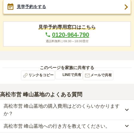
見学予約をする
見学予約専用窓口はこちら
0120-964-790
通話料無料 |
09:30～18:00
受付
このページを家族に共有する
LINEで共有
リンクをコピー
メールで共有
高松市営 峰山墓地
のよくある質問
高松市営 峰山墓地の購入費用はどのくらいかかります
か？
高松市営 峰山墓地への行き方を教えてください。
高松市営 峰山墓地の現在の販売価格については現在調査中です。
お墓は、価格が高いものがよい、安いものが悪い、という訳ではあ