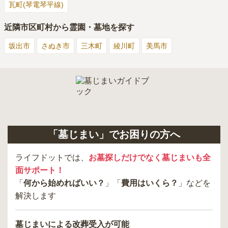
瓦町(琴電琴平線)
近隣市区町村から霊園・墓地を探す
坂出市
さぬき市
三木町
綾川町
美馬市
「墓じまい」でお困りの方へ
ライフドットでは、
お墓探しだけでなく墓じまいも全
面サポート！
「
何から始めればいい？
」「
費用はいくら？
」などを
解決します
墓じまいによる改葬受入が可能