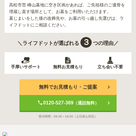
高松市営 峰山墓地
に空き区画があれば、ご先祖様のご遺骨を
埋蔵し直す場所として、お墓をご利用いただけます。
墓じまいをした後の改葬先や、お墓の引っ越し先選びは、ラ
イフドットにご相談ください。
３
＼ライフドットが選ばれる
つの理由／
手厚いサポート
無料お見積もり
立ち会い不要
無料でお見積もり・ご提案
0120-527-369
（通話無料）
受付時間：
09:30～18:00
（土日祝も対応）