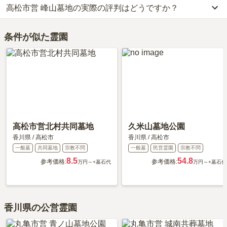
高松市営 峰山墓地の実際の評判はどうですか？
車の場合、JR高徳線「栗林公園北口」から車で6分です。
りません。大切なのは、ご家族が心から納得し、安心してお参りで
詳しいルートや地図は、本ページの「地図・交通アクセス」欄をご
きる場所を選ぶことです。
当サイトに寄せられた総合評価は、5点です。特に交通利便性、設
確認ください。
条件が似た霊園
備・環境、管理状況、周辺施設が高く評価されています。
利用者様からは「墓地の周辺に花やはないので、行く前にマルナカ
で花を買ってから行きます。お供えは持っていけないので、何も持
って行きません。墓地は斜面に開かれたようなところで、屋島が一
望でき、環境の良いところです。」といったお声をいただいており
ます。
高松市営北村共同墓地
久米山墓地公園
香川県
/
高松市
香川県
/
高松市
一般墓
共同墓地
宗教不問
一般墓
民営霊園
宗教不問
8.5
54.8
参考価格:
参考価格:
万円～
+墓石代
万円～
+墓石代
香川県の公営霊園