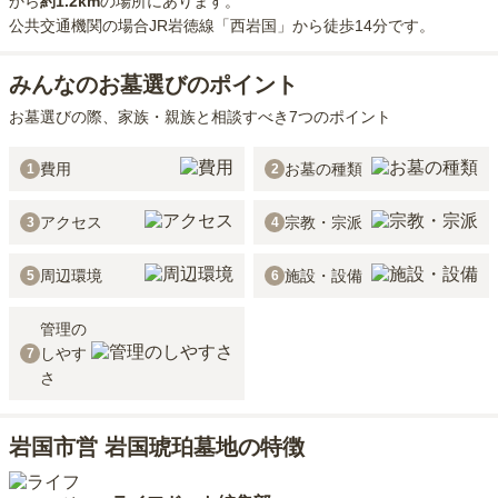
から
約
1.2km
の場所にあり
ます。
公共交通機関の場合
JR岩徳線「西岩国」から徒歩14分
です。
みんなのお墓選びのポイント
お墓選びの際、家族・親族と相談すべき7つのポイント
費用
お墓の種類
1
2
アクセス
宗教・宗派
3
4
周辺環境
施設・設備
5
6
管理の
しやす
7
さ
岩国市営 岩国琥珀墓地の特徴