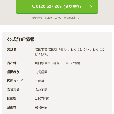
0120-527-369
（通話無料）
受付時間：
09:30～18:00
（土日祝も対応）
公式詳細情報
施設名
岩国市営 岩国琥珀墓地(いわくにしえい いわくにこ
はくぼち)
所在地
山口県岩国市錦見一丁目877番地
霊園種別
公営霊園
区画タイプ
一般墓
宗旨宗派
宗教不問
区画数
1,807区画
総面積
63,694㎡