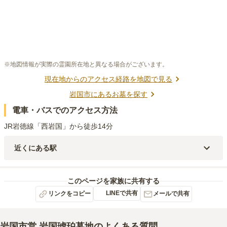
※地図情報が実際の霊園所在地と異なる場合がございます。
現在地からのアクセス経路を地図で見る
岩国市
にあるお墓を探す
電車・バスでのアクセス方法
JR岩徳線「西岩国」から徒歩14分
近くにある駅
JR岩徳線
西岩国
駅（
1.2km
）
JR岩徳線・錦川清流線
川西
駅（
2.2km
）
このページを家族に共有する
LINEで共有
リンクをコピー
メールで共有
岩国市営 岩国琥珀墓地
のよくある質問