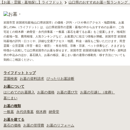
【お墓・霊園・墓地探し】ライフドット
山口県のおすすめお墓一覧ランキング
岩国市営 岩国琥珀墓地(山口県岩国市）の価格・評判・バスや車のアクセス・地図情報。お墓
探しのlife.（ライフドット）は、山口県岩国市の霊園・墓地の中からおすすめのお墓や、ご自
宅近くの樹木葬・納骨堂・永代供養墓・一般墓（墓石を建てるお墓）をご提案します。地域別
の墓地一覧、費用相場、人気ランキングなど、お墓選びに役立つ情報が満載。岩国市営 岩国琥
珀墓地の評判・口コミや、詳細な交通アクセス・地図、料金・値段もご覧いただけます。民営
霊園・公営霊園（市営・都立・都営）・有名寺院、宗教・宗派、ペット供養など、さまざまな
特徴から比較して山口県岩国市のお墓を探せます。岩国市営 岩国琥珀墓地の見学予約・資料請
求の申込みのほか、墓石購入、お墓の移設、墓じまい後の遺骨の移動先・移す方法についても
気軽にご相談ください。
ライフドット トップ
霊園検索
お墓の資料請求
ぴったりお墓診断
お墓について
はじめてのお墓購入
お墓の価格
お墓の選び方
お墓の引越し（改葬）
墓じまい
お墓の種類
一般墓
永代供養墓
樹木葬
納骨堂
お墓を建てる
墓石の価格
お墓の管理費
お墓のリフォーム