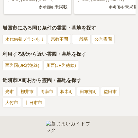
未掲載
未掲載
参考価格:
参考価格:
岩国市
にある同じ条件の霊園・墓地を探す
永代供養プランあり
宗教不問
一般墓
公営霊園
利用する駅から近い霊園・墓地を探す
西岩国(JR岩徳線)
川西(JR岩徳線)
近隣市区町村から霊園・墓地を探す
光市
柳井市
周南市
和木町
田布施町
益田市
大竹市
廿日市市