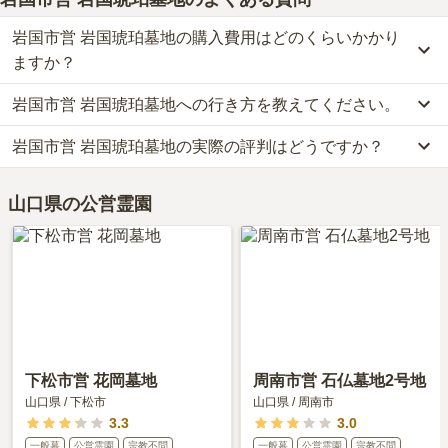
岩国市営 岩国琥珀墓地の購入費用はどのくらいかかり
ますか？
岩国市営 岩国琥珀墓地への行き方を教えてください。
岩国市営 岩国琥珀墓地の現在の販売価格については現在調査中で
す。
岩国市営 岩国琥珀墓地の実際の評判はどうですか？
公共交通機関の場合JR岩徳線「西岩国」から徒歩14分です。
お墓は、価格が高いものがよい、安いものが悪い、という訳ではあ
詳しいルートや地図は、本ページの「地図・交通アクセス」欄をご
りません。大切なのは、ご家族が心から納得し、安心してお参りで
岩国市営 岩国琥珀墓地の口コミはまだ投稿されておりません。
確認ください。
きる場所を選ぶことです。
山口県の公営霊園
口コミはあくまで一つの目安です。資料請求や現地見学を通して、
ご自身の目で雰囲気を確認してみることをおすすめします。
下松市営 花岡墓地
周南市営 石仏墓地2号地
山口県
/
下松市
山口県
/
周南市
3.3
3.0
一般墓
公営霊園
宗教不問
一般墓
公営霊園
宗教不問