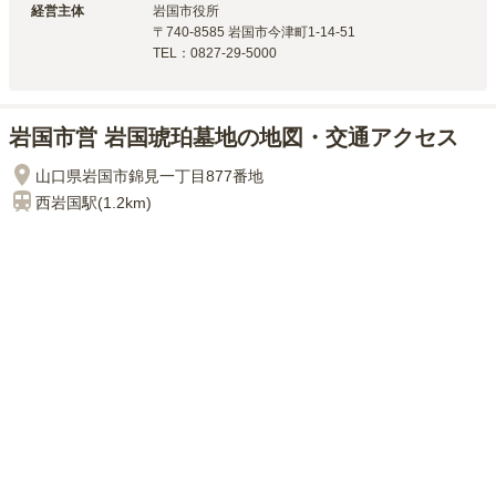
経営主体
岩国市
役所
〒
740-8585
岩国市今津町1-14-51
TEL：
0827-29-5000
岩国市営 岩国琥珀墓地の地図・交通アクセス
山口県岩国市錦見一丁目877番地
西岩国
駅(
1.2km
)