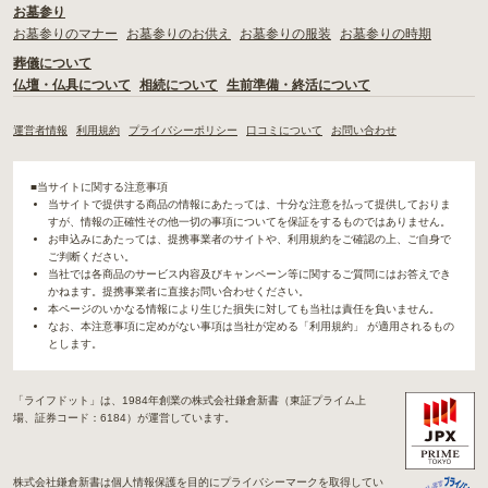
お墓参り
お墓参りのマナー
お墓参りのお供え
お墓参りの服装
お墓参りの時期
葬儀について
仏壇・仏具について
相続について
生前準備・終活について
運営者情報
利用規約
プライバシーポリシー
口コミについて
お問い合わせ
■当サイトに関する注意事項
当サイトで提供する商品の情報にあたっては、十分な注意を払って提供しておりま
すが、情報の正確性その他一切の事項についてを保証をするものではありません。
お申込みにあたっては、提携事業者のサイトや、利用規約をご確認の上、ご自身で
ご判断ください。
当社では各商品のサービス内容及びキャンペーン等に関するご質問にはお答えでき
かねます。提携事業者に直接お問い合わせください。
本ページのいかなる情報により生じた損失に対しても当社は責任を負いません。
なお、本注意事項に定めがない事項は当社が定める「利用規約」 が適用されるもの
とします。
「ライフドット」は、1984年創業の株式会社鎌倉新書（東証プライム上
場、証券コード：6184）が運営しています。
株式会社鎌倉新書は個人情報保護を目的にプライバシーマークを取得してい