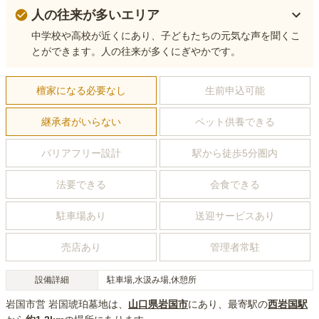
人の往来が多いエリア
中学校や高校が近くにあり、子どもたちの元気な声を聞くこ
とができます。人の往来が多くにぎやかです。
檀家になる必要なし
生前申込可能
継承者がいらない
ペット供養できる
バリアフリー設計
駅から徒歩5分圏内
法要できる
会食できる
駐車場あり
送迎サービスあり
売店あり
管理者常駐
設備詳細
駐車場,水汲み場,休憩所
岩国市営 岩国琥珀墓地
は、
山口県
岩国市
にあり
、最寄駅の
西岩国
駅