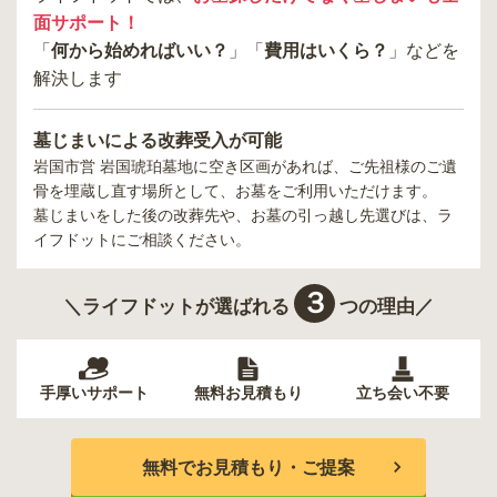
面サポート！
「
何から始めればいい？
」「
費用はいくら？
」などを
解決します
墓じまいによる改葬受入が可能
岩国市営 岩国琥珀墓地
に空き区画があれば、ご先祖様のご遺
骨を埋蔵し直す場所として、お墓をご利用いただけます。
墓じまいをした後の改葬先や、お墓の引っ越し先選びは、ラ
イフドットにご相談ください。
３
＼ライフドットが選ばれる
つの理由／
手厚いサポート
無料お見積もり
立ち会い不要
無料でお見積もり・ご提案