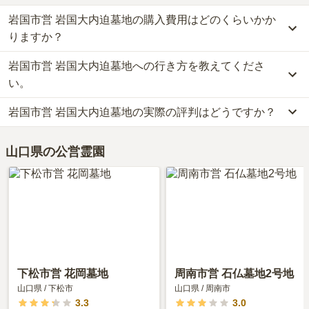
岩国市営 岩国大内迫墓地の購入費用はどのくらいかか
りますか？
岩国市営 岩国大内迫墓地への行き方を教えてくださ
岩国市営 岩国大内迫墓地の現在の販売価格については現在調査中で
す。
い。
お墓は、価格が高いものがよい、安いものが悪い、という訳ではあ
岩国市営 岩国大内迫墓地の実際の評判はどうですか？
りません。大切なのは、ご家族が心から納得し、安心してお参りで
車の場合、JR岩徳線「川西」から車で10分です。
きる場所を選ぶことです。
詳しいルートや地図は、本ページの「地図・交通アクセス」欄をご
岩国市営 岩国大内迫墓地の口コミはまだ投稿されておりません。
確認ください。
山口県の公営霊園
口コミはあくまで一つの目安です。資料請求や現地見学を通して、
ご自身の目で雰囲気を確認してみることをおすすめします。
下松市営 花岡墓地
周南市営 石仏墓地2号地
山口県
/
下松市
山口県
/
周南市
3.3
3.0