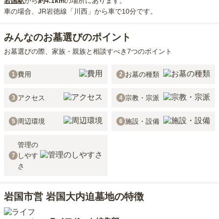
岩国
駅
から
約
4.1km
の場所にあり
ます。
車の場合
、JR岩徳線「川西」から車で10分
です。
みんなのお墓選びのポイント
お墓選びの際、家族・親族と相談すべき7つのポイント
費用
お墓の種類
1
2
アクセス
宗教・宗派
3
4
周辺環境
施設・設備
5
6
管理の
しやす
7
さ
岩国市営 岩国大内迫墓地の特徴