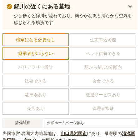
錦川の近くにある墓地
少し歩くと錦川が流れており、爽やかな風と清らかな空気を
感じられる場所です。
檀家になる必要なし
生前申込可能
継承者がいらない
ペット供養できる
バリアフリー設計
駅から徒歩5分圏内
法要できる
会食できる
駐車場あり
送迎サービスあり
売店あり
管理者常駐
設備詳細
公式ホームページ無し
岩国市営 岩国大内迫墓地
は、
山口県
岩国市
にあり
、最寄駅の
清流新