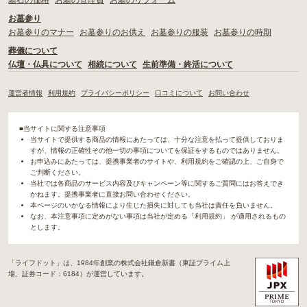
墓石の価格
お墓の管理費
お墓のリフォーム
お墓参り
お墓参りのマナー
お墓参りのお供え
お墓参りの服装
お墓参りの時期
葬儀について
仏壇・仏具について
相続について
生前準備・終活について
運営者情報
利用規約
プライバシーポリシー
口コミについて
お問い合わせ
■当サイトに関する注意事項
当サイトで提供する商品の情報にあたっては、十分な注意を払って提供しておりま
すが、情報の正確性その他一切の事項についてを保証をするものではありません。
お申込みにあたっては、提携事業者のサイトや、利用規約をご確認の上、ご自身で
ご判断ください。
当社では各商品のサービス内容及びキャンペーン等に関するご質問にはお答えでき
かねます。提携事業者に直接お問い合わせください。
本ページのいかなる情報により生じた損失に対しても当社は責任を負いません。
なお、本注意事項に定めがない事項は当社が定める「利用規約」 が適用されるもの
とします。
「ライフドット」は、1984年創業の株式会社鎌倉新書（東証プライム上
場、証券コード：6184）が運営しています。