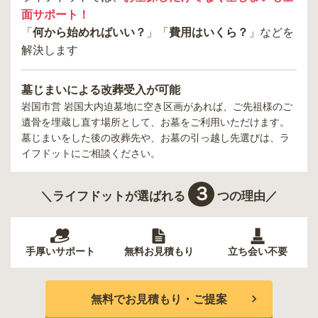
面サポート！
「
何から始めればいい？
」「
費用はいくら？
」などを
解決します
墓じまいによる改葬受入が可能
岩国市営 岩国大内迫墓地
に空き区画があれば、ご先祖様のご
遺骨を埋蔵し直す場所として、お墓をご利用いただけます。
墓じまいをした後の改葬先や、お墓の引っ越し先選びは、ラ
イフドットにご相談ください。
３
＼ライフドットが選ばれる
つの理由／
手厚いサポート
無料お見積もり
立ち会い不要
無料でお見積もり・ご提案