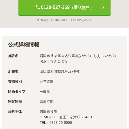
0120-527-369
（通話無料）
受付時間：
09:30～18:00
（土日祝も対応）
公式詳細情報
施設名
岩国市営 岩国大内迫墓地(いわくにしえい いわくに
おおうちさこぼち)
所在地
山口県岩国市関戸627番地
霊園種別
公営霊園
区画タイプ
一般墓
宗旨宗派
宗教不問
経営主体
岩国市
役所
〒
740-8585
岩国市今津町1-14-51
TEL：
0827-29-5000