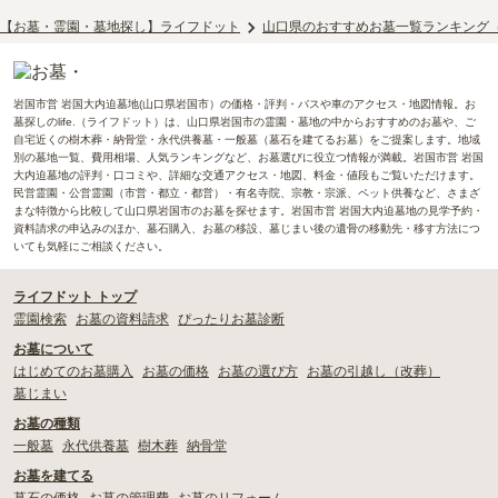
【お墓・霊園・墓地探し】ライフドット
山口県のおすすめお墓一覧ランキング
岩国市営 岩国大内迫墓地(山口県岩国市）の価格・評判・バスや車のアクセス・地図情報。お
墓探しのlife.（ライフドット）は、山口県岩国市の霊園・墓地の中からおすすめのお墓や、ご
自宅近くの樹木葬・納骨堂・永代供養墓・一般墓（墓石を建てるお墓）をご提案します。地域
別の墓地一覧、費用相場、人気ランキングなど、お墓選びに役立つ情報が満載。岩国市営 岩国
大内迫墓地の評判・口コミや、詳細な交通アクセス・地図、料金・値段もご覧いただけます。
民営霊園・公営霊園（市営・都立・都営）・有名寺院、宗教・宗派、ペット供養など、さまざ
まな特徴から比較して山口県岩国市のお墓を探せます。岩国市営 岩国大内迫墓地の見学予約・
資料請求の申込みのほか、墓石購入、お墓の移設、墓じまい後の遺骨の移動先・移す方法につ
いても気軽にご相談ください。
ライフドット トップ
霊園検索
お墓の資料請求
ぴったりお墓診断
お墓について
はじめてのお墓購入
お墓の価格
お墓の選び方
お墓の引越し（改葬）
墓じまい
お墓の種類
一般墓
永代供養墓
樹木葬
納骨堂
お墓を建てる