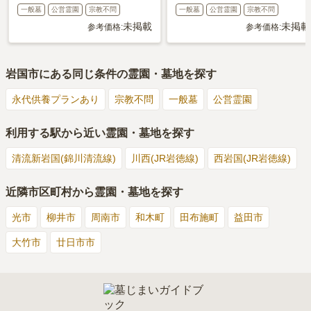
一般墓
公営霊園
宗教不問
一般墓
公営霊園
宗教不問
未掲載
未掲載
参考価格:
参考価格:
岩国市
にある同じ条件の霊園・墓地を探す
永代供養プランあり
宗教不問
一般墓
公営霊園
利用する駅から近い霊園・墓地を探す
清流新岩国(錦川清流線)
川西(JR岩徳線)
西岩国(JR岩徳線)
近隣市区町村から霊園・墓地を探す
光市
柳井市
周南市
和木町
田布施町
益田市
大竹市
廿日市市