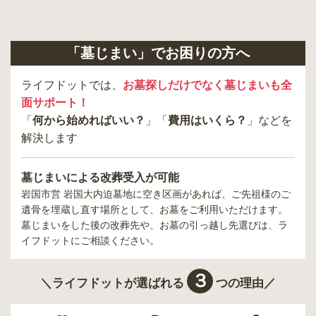
「墓じまい」でお困りの方へ
ライフドットでは、
お墓探しだけでなく墓じまいも全
面サポート！
「
何から始めればいい？
」「
費用はいくら？
」などを
解決します
墓じまいによる改葬受入が可能
岩国市営 岩国大内迫墓地
に空き区画があれば、ご先祖様のご
遺骨を埋蔵し直す場所として、お墓をご利用いただけます。
墓じまいをした後の改葬先や、お墓の引っ越し先選びは、ラ
イフドットにご相談ください。
３
＼ライフドットが選ばれる
つの理由／