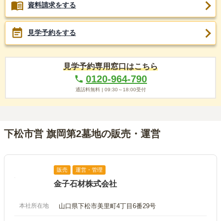
資料請求をする
見学予約をする
見学予約専用窓口はこちら
0120-964-790
通話料無料 |
09:30～18:00
受付
下松市営 旗岡第2墓地の販売・運営
販売
運営・管理
金子石材株式会社
本社所在地
山口県下松市美里町4丁目6番29号