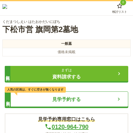
0
検討リスト
くだまつしえい はたおかだいにぼち
下松市営 旗岡第2墓地
一般墓
価格未掲載
まずは
無料
資料請求する
人気の区画は、すぐに空きが無くなります
見学予約する
無料
見学予約専用窓口はこちら
0120-964-790