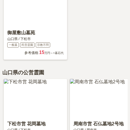
御屋敷山墓苑
山口県
/
下松市
一般墓
民営霊園
宗教不問
15
参考価格:
万円～
+墓石代
山口県の公営霊園
下松市営 花岡墓地
周南市営 石仏墓地2号地
山口県
/
下松市
山口県
/
周南市