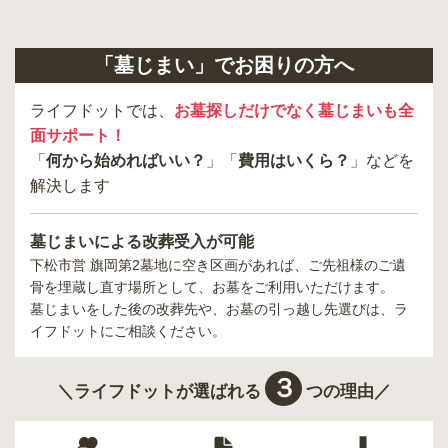
「墓じまい」でお困りの方へ
ライフドットでは、
お墓探しだけでなく墓じまいも全
面サポート！
「
何から始めればいい？
」「
費用はいくら？
」などを
解決します
墓じまいによる改葬受入が可能
下松市営 旗岡第2墓地
に空き区画があれば、ご先祖様のご遺
骨を埋蔵し直す場所として、お墓をご利用いただけます。
墓じまいをした後の改葬先や、お墓の引っ越し先選びは、ラ
イフドットにご相談ください。
３
＼ライフドットが選ばれる
つの理由／