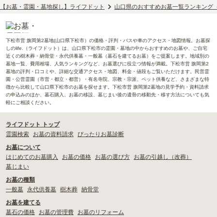
【お墓・霊園・墓地探し】ライフドット
山口県のおすすめお墓一覧ランキング
下松市営 旗岡第2墓地(山口県下松市）の価格・評判・バスや車のアクセス・地図情報。お墓探
しのlife.（ライフドット）は、山口県下松市の霊園・墓地の中からおすすめのお墓や、ご自宅
近くの樹木葬・納骨堂・永代供養墓・一般墓（墓石を建てるお墓）をご提案します。地域別の
墓地一覧、費用相場、人気ランキングなど、お墓選びに役立つ情報が満載。下松市営 旗岡第2
墓地の評判・口コミや、詳細な交通アクセス・地図、料金・値段もご覧いただけます。民営霊
園・公営霊園（市営・都立・都営）・有名寺院、宗教・宗派、ペット供養など、さまざまな特
徴から比較して山口県下松市のお墓を探せます。下松市営 旗岡第2墓地の見学予約・資料請求
の申込みのほか、墓石購入、お墓の移設、墓じまい後の遺骨の移動先・移す方法についても気
軽にご相談ください。
ライフドット トップ
霊園検索
お墓の資料請求
ぴったりお墓診断
お墓について
はじめてのお墓購入
お墓の価格
お墓の選び方
お墓の引越し（改葬）
墓じまい
お墓の種類
一般墓
永代供養墓
樹木葬
納骨堂
お墓を建てる
墓石の価格
お墓の管理費
お墓のリフォーム