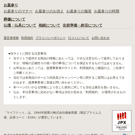
お墓参り
お墓参りのマナー
お墓参りのお供え
お墓参りの服装
お墓参りの時期
葬儀について
仏壇・仏具について
相続について
生前準備・終活について
運営者情報
利用規約
プライバシーポリシー
口コミについて
お問い合わせ
■当サイトに関する注意事項
当サイトで提供する商品の情報にあたっては、十分な注意を払って提供しておりま
すが、情報の正確性その他一切の事項についてを保証をするものではありません。
お申込みにあたっては、提携事業者のサイトや、利用規約をご確認の上、ご自身で
ご判断ください。
当社では各商品のサービス内容及びキャンペーン等に関するご質問にはお答えでき
かねます。提携事業者に直接お問い合わせください。
本ページのいかなる情報により生じた損失に対しても当社は責任を負いません。
なお、本注意事項に定めがない事項は当社が定める「利用規約」 が適用されるもの
とします。
「ライフドット」は、1984年創業の株式会社鎌倉新書（東証プライム上
場、証券コード：6184）が運営しています。