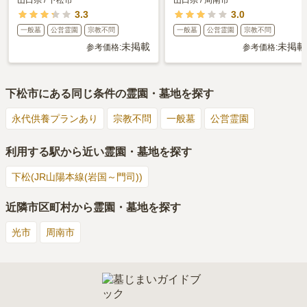
3.3
3.0
一般墓
公営霊園
宗教不問
一般墓
公営霊園
宗教不問
未掲載
未掲載
参考価格:
参考価格:
下松市
にある同じ条件の霊園・墓地を探す
永代供養プランあり
宗教不問
一般墓
公営霊園
利用する駅から近い霊園・墓地を探す
下松(JR山陽本線(岩国～門司))
近隣市区町村から霊園・墓地を探す
光市
周南市