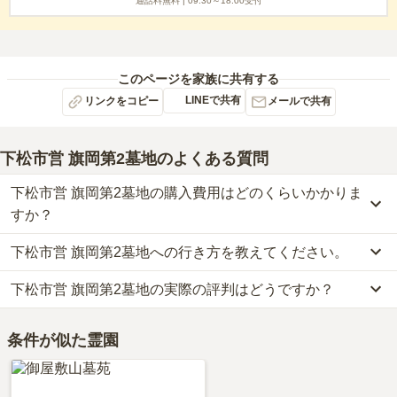
通話料無料 |
09:30～18:00
受付
このページを家族に共有する
LINEで共有
リンクをコピー
メールで共有
下松市営 旗岡第2墓地
のよくある質問
下松市営 旗岡第2墓地の購入費用はどのくらいかかりま
すか？
下松市営 旗岡第2墓地への行き方を教えてください。
下松市営 旗岡第2墓地の現在の販売価格については現在調査中で
す。
下松市営 旗岡第2墓地の実際の評判はどうですか？
公共交通機関の場合JR山陽本線「下松」から徒歩21分です。
お墓は、価格が高いものがよい、安いものが悪い、という訳ではあ
詳しいルートや地図は、本ページの「地図・交通アクセス」欄をご
りません。大切なのは、ご家族が心から納得し、安心してお参りで
下松市営 旗岡第2墓地の口コミはまだ投稿されておりません。
確認ください。
きる場所を選ぶことです。
条件が似た霊園
口コミはあくまで一つの目安です。資料請求や現地見学を通して、
ご自身の目で雰囲気を確認してみることをおすすめします。