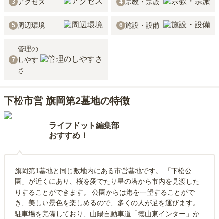
アクセス
宗教・宗派
3
4
周辺環境
施設・設備
5
6
管理の
しやす
7
さ
下松市営 旗岡第2墓地の特徴
ライフドット編集部
おすすめ！
旗岡第1墓地と同じ敷地内にある市営墓地です。 「下松公
園」が近くにあり、桜を愛でたり星の塔から市内を見渡した
りすることができます。 公園からは港を一望することがで
き、美しい景色を楽しめるので、多くの人が足を運びます。
駐車場を完備しており、山陽自動車道「徳山東インター」か