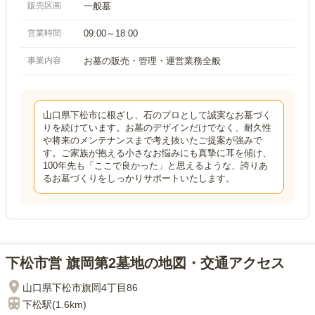
販売区画
一般墓
営業時間
09:00～18:00
事業内容
お墓の販売・管理・運営業務全般
山口県下松市に根ざし、石のプロとして誠実なお墓づく
りを続けています。お墓のデザインだけでなく、耐久性
や将来のメンテナンスまで考え抜いたご提案が強みで
す。ご家族が抱える小さなお悩みにも真摯に耳を傾け、
100年先も「ここで良かった」と思えるような、誇りあ
るお墓づくりをしっかりサポートいたします。
下松市営 旗岡第2墓地の地図・交通アクセス
山口県下松市旗岡4丁目86
下松
駅(
1.6km
)