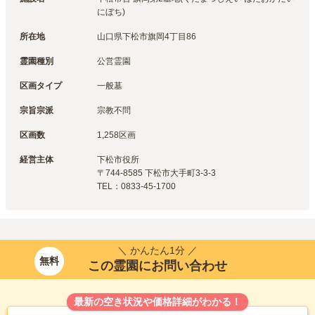
にぼち)
所在地
山口県下松市旗岡4丁目86
霊園種別
公営霊園
区画タイプ
一般墓
宗旨宗派
宗教不問
区画数
1,258区画
経営主体
下松市
役所
〒
744-8585
下松市大手町3-3-3
TEL：
0833-45-1700
＼ かんたん1分 ／
無料
この霊園にお問い合わせ
最新の空き状況や価格詳細がわかる！