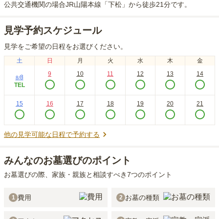
公共交通機関の場合
JR山陽本線「下松」から徒歩21分
です。
見学予約スケジュール
見学をご希望の日程をお選びください。
土
日
月
火
水
木
金
9
10
11
12
13
14
8
8
/
TEL
15
16
17
18
19
20
21
他の見学可能な日程で予約する
みんなのお墓選びのポイント
お墓選びの際、家族・親族と相談すべき7つのポイント
費用
お墓の種類
1
2