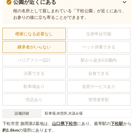
公園が近くにある
桜の名所として親しまれている「下松公園」が近くにあり、
お参りの後に立ち寄ることができます。
檀家になる必要なし
生前申込可能
継承者がいらない
ペット供養できる
バリアフリー設計
駅から徒歩5分圏内
法要できる
会食できる
駐車場あり
送迎サービスあり
売店あり
管理者常駐
設備詳細
駐車場,休憩所,水汲み場
下松市営 旗岡第2墓地
は、
山口県
下松市
にあり
、最寄駅の
下松
駅
から
約
1.6km
の場所にあり
ます。