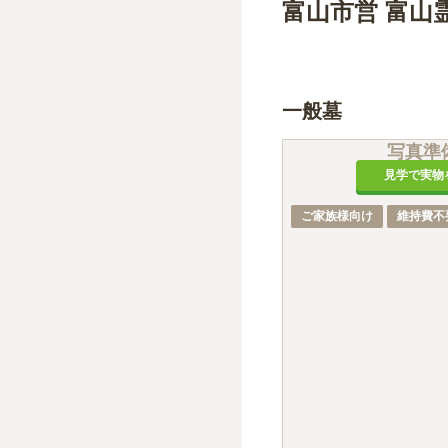
富山市営 富山
一般墓
写真準
見学で実物
ご家族様向け
維持費不