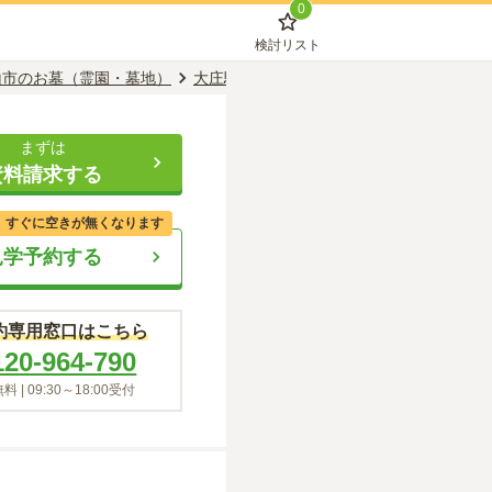
0
検討リスト
山市のお墓（霊園・墓地）
大庄駅のお墓（霊園・墓地）
富山市営 
まずは
資料請求する
、すぐに空きが無くなります
見学予約する
約専用窓口はこちら
120-964-790
料 |
09:30～18:00
受付