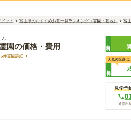
フドット
富山県のおすすめお墓一覧ランキング（霊園・墓地）
富
えん
山霊園
の価格・費用
無料
霊園詳細
ミ
6
件
人気の区画は
無料
見学予
0
通話料無