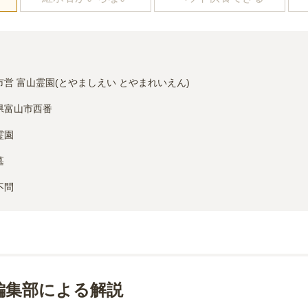
市営 富山霊園(とやましえい とやまれいえん)
県富山市西番
霊園
墓
不問
編集部による解説