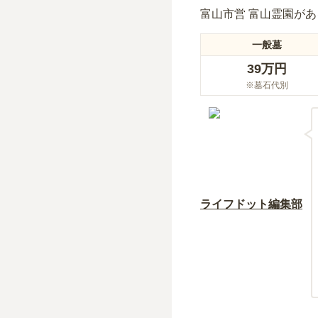
富山市営 富山霊園
があ
一般墓
39万円
※墓石代別
ライフドット編集部