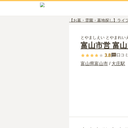
【お墓・霊園・墓地探し】ライ
とやましえい とやまれい
富山市営 富
口コ
3.8
富山県
富山市
/
大庄
駅