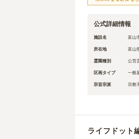
公式詳細情報
施設名
富山
所在地
富山
霊園種別
公営
区画タイプ
一般
宗旨宗派
宗教
ライフドット