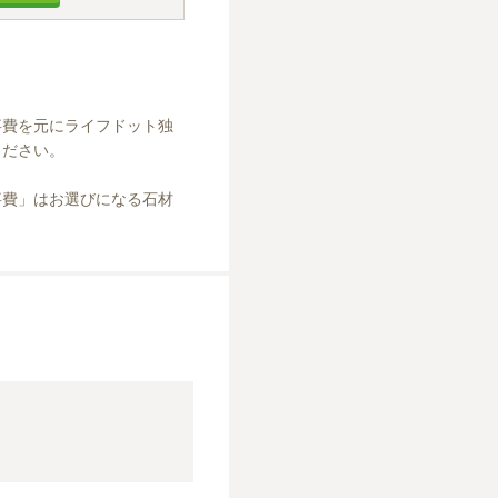
事費を元にライフドット独
ださい。

事費」はお選びになる石材