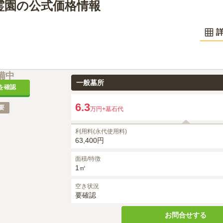
霊園の公式価格情報
備中
一般墓所
を確認
6.3
要
万円
+墓石代
利用料(永代使用料)
63,400円
面積/特徴
1㎡
空き状況
要確認
お問合せする