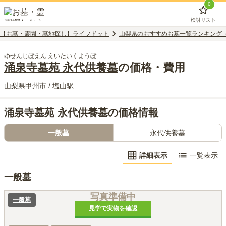
0
検討リスト
【お墓・霊園・墓地探し】ライフドット
山梨県のおすすめお墓一覧ランキング
ゆせんじぼえん えいたいくようぼ
涌泉寺墓苑 永代供養墓
の価格・費用
山梨県
甲州市
/
塩山
駅
涌泉寺墓苑 永代供養墓の価格情報
一般墓
永代供養墓
詳細表示
一覧表示
一般墓
写真準備中
一般墓
見学で実物を確認