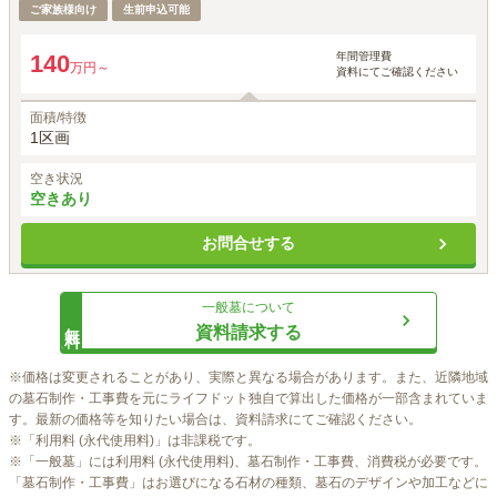
ご家族様向け
生前申込可能
年間管理費
140
万円～
資料にてご確認ください
面積/特徴
1区画
空き状況
空きあり
お問合せする
一般墓
について
無料
資料請求する
※価格は変更されることがあり、実際と異なる場合があります。また、近隣地域
の墓石制作・工事費を元にライフドット独自で算出した価格が一部含まれていま
す。最新の価格等を知りたい場合は、資料請求にてご確認ください。

※「利用料 (永代使用料)」は非課税です。

※「一般墓」には利用料 (永代使用料)、墓石制作・工事費、消費税が必要です。
「墓石制作・工事費」はお選びになる石材の種類、墓石のデザインや加工などに