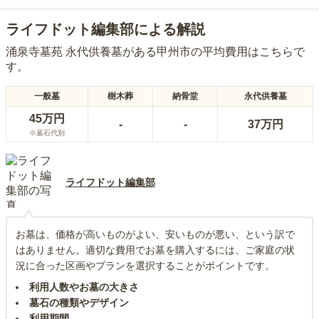
ライフドット編集部による解説
涌泉寺墓苑 永代供養墓
がある
甲州市
の平均費用はこちらで
す。
一般墓
樹木葬
納骨堂
永代供養墓
45万円
-
-
37万円
※墓石代別
ライフドット編集部
お墓は、価格が高いものがよい、安いものが悪い、という訳で
はありません。適切な費用でお墓を購入するには、ご家庭の状
況に合った区画やプランを選択することがポイントです。
利用人数やお墓の大きさ
墓石の種類やデザイン
利用期間