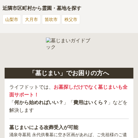
近隣市区町村から霊園・墓地を探す
山梨市
大月市
笛吹市
秩父市
「墓じまい」でお困りの方へ
ライフドットでは、
お墓探しだけでなく墓じまいも全
面サポート！
「
何から始めればいい？
」「
費用はいくら？
」などを
解決します
墓じまいによる改葬受入が可能
涌泉寺墓苑 永代供養墓
に空き区画があれば、ご先祖様のご遺