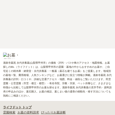
涌泉寺墓苑 永代供養墓(山梨県甲州市）の価格・評判・バスや車のアクセス・地図情報。お墓
探しのlife.（ライフドット）は、山梨県甲州市の霊園・墓地の中からおすすめのお墓や、ご自
宅近くの樹木葬・納骨堂・永代供養墓・一般墓（墓石を建てるお墓）をご提案します。地域別
の墓地一覧、費用相場、人気ランキングなど、お墓選びに役立つ情報が満載。涌泉寺墓苑 永代
供養墓の評判・口コミや、詳細な交通アクセス・地図、料金・値段もご覧いただけます。民営
霊園・公営霊園（市営・都立・都営）・有名寺院、宗教・宗派、ペット供養など、さまざまな
特徴から比較して山梨県甲州市のお墓を探せます。涌泉寺墓苑 永代供養墓の見学予約・資料請
求の申込みのほか、墓石購入、お墓の移設、墓じまい後の遺骨の移動先・移す方法についても
気軽にご相談ください。
ライフドット トップ
霊園検索
お墓の資料請求
ぴったりお墓診断