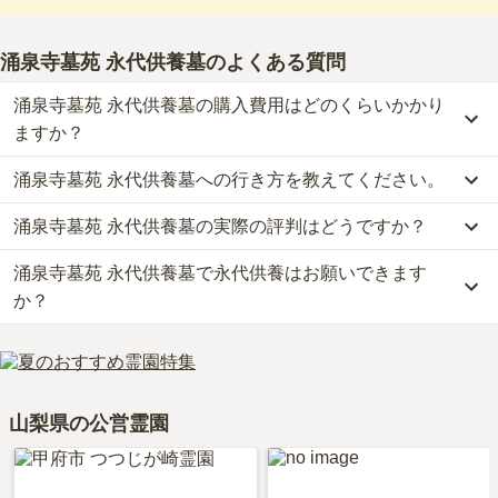
涌泉寺墓苑 永代供養墓
のよくある質問
涌泉寺墓苑 永代供養墓の購入費用はどのくらいかかり
ますか？
涌泉寺墓苑 永代供養墓への行き方を教えてください。
涌泉寺墓苑 永代供養墓では、一般墓が約140万円から、永代供養墓
が約11万円からお求めいただけます。
涌泉寺墓苑 永代供養墓の実際の評判はどうですか？
公共交通機関の場合、中央本線「塩山駅」から徒歩約10分（車約2
なお、涌泉寺墓苑 永代供養墓がある山梨県の相場は、一般墓が約
分）です。
45万円（墓石代別途）、永代供養墓が約37万円です。
涌泉寺墓苑 永代供養墓で永代供養はお願いできます
涌泉寺墓苑 永代供養墓の口コミはまだ投稿されておりません。
車の場合、中央自動車道「勝沼インター」から車で約15分です。
お墓は、価格が高いものがよい、安いものが悪い、という訳ではあ
口コミはあくまで一つの目安です。資料請求や現地見学を通して、
か？
詳しいルートや地図は、本ページの「地図・交通アクセス」欄をご
りません。大切なのは、ご家族が心から納得し、安心してお参りで
ご自身の目で雰囲気を確認してみることをおすすめします。
確認ください。
きる場所を選ぶことです。
はい、涌泉寺墓苑 永代供養墓は永代供養に対応しています。
費用は、約11万円からとなっております。
涌泉寺墓苑 永代供養墓がある山梨県の永代供養墓の相場価格は、約
山梨県の公営霊園
37万円です。
永代供養について詳しく知りたい方は『
永代供養墓をわかりやすく
解説！
』をご覧ください。