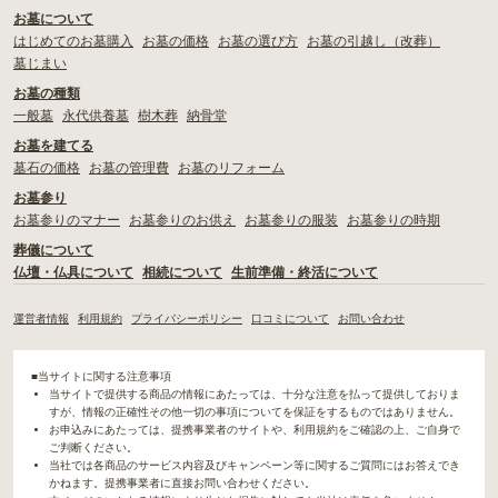
お墓について
はじめてのお墓購入
お墓の価格
お墓の選び方
お墓の引越し（改葬）
墓じまい
お墓の種類
一般墓
永代供養墓
樹木葬
納骨堂
お墓を建てる
墓石の価格
お墓の管理費
お墓のリフォーム
お墓参り
お墓参りのマナー
お墓参りのお供え
お墓参りの服装
お墓参りの時期
葬儀について
仏壇・仏具について
相続について
生前準備・終活について
運営者情報
利用規約
プライバシーポリシー
口コミについて
お問い合わせ
■当サイトに関する注意事項
当サイトで提供する商品の情報にあたっては、十分な注意を払って提供しておりま
すが、情報の正確性その他一切の事項についてを保証をするものではありません。
お申込みにあたっては、提携事業者のサイトや、利用規約をご確認の上、ご自身で
ご判断ください。
当社では各商品のサービス内容及びキャンペーン等に関するご質問にはお答えでき
かねます。提携事業者に直接お問い合わせください。