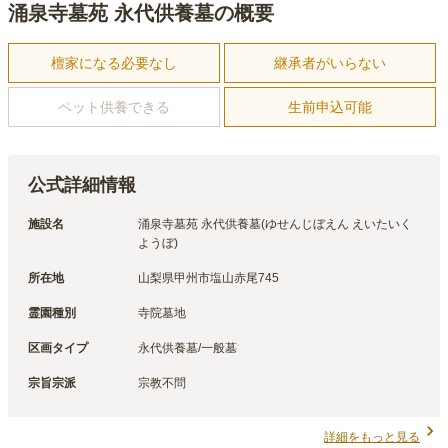
涌泉寺墓苑 永代供養墓の概要
檀家になる必要なし
継承者がいらない
ペット供養できる
生前申込可能
公式詳細情報
施設名
涌泉寺墓苑 永代供養墓(ゆせんじぼえん えいたいく
ようぼ)
所在地
山梨県甲州市塩山赤尾745
霊園種別
寺院墓地
区画タイプ
永代供養墓/一般墓
宗旨宗派
宗教不問
詳細をもっと見る