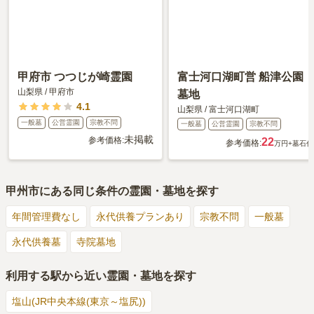
甲府市 つつじが崎霊園
富士河口湖町営 船津公園
山梨県
/
甲府市
墓地
4.1
山梨県
/
富士河口湖町
一般墓
公営霊園
宗教不問
一般墓
公営霊園
宗教不問
未掲載
参考価格:
22
参考価格:
万円
+墓石代
甲州市
にある同じ条件の霊園・墓地を探す
年間管理費なし
永代供養プランあり
宗教不問
一般墓
永代供養墓
寺院墓地
利用する駅から近い霊園・墓地を探す
塩山(JR中央本線(東京～塩尻))