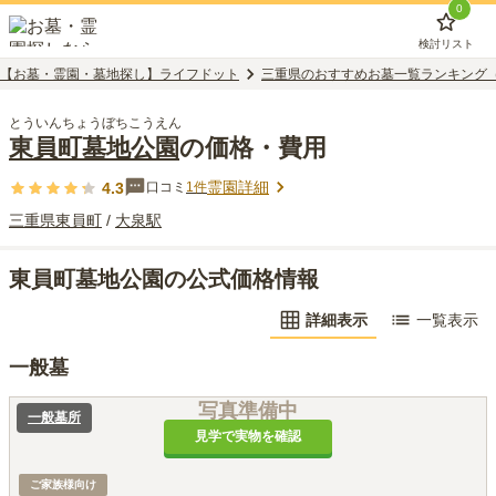
0
検討リスト
【お墓・霊園・墓地探し】ライフドット
三重県のおすすめお墓一覧ランキング
とういんちょうぼちこうえん
東員町墓地公園
の価格・費用
霊園詳細
4.3
口コミ
1
件
三重県
東員町
/
大泉
駅
東員町墓地公園の公式価格情報
詳細表示
一覧表示
一般墓
写真準備中
一般墓所
見学で実物を確認
ご家族様向け