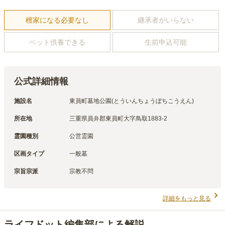
檀家になる必要なし
継承者がいらない
ペット供養できる
生前申込可能
公式詳細情報
施設名
東員町墓地公園(とういんちょうぼちこうえん)
所在地
三重県員弁郡東員町大字鳥取1883-2
霊園種別
公営霊園
区画タイプ
一般墓
宗旨宗派
宗教不問
詳細をもっと見る
ライフドット編集部による解説