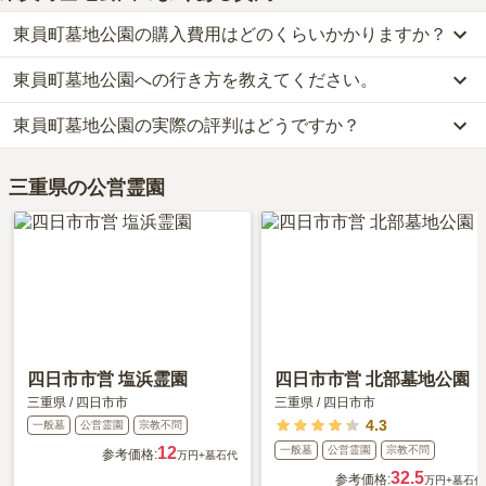
東員町墓地公園の購入費用はどのくらいかかりますか？
東員町墓地公園への行き方を教えてください。
東員町墓地公園では、一般墓が約21.3万円(墓石代別)からお求めい
ただけます。
東員町墓地公園の実際の評判はどうですか？
公共交通機関の場合、八風バスに乗車、「笹尾東4丁目バス停」下
なお、東員町墓地公園がある三重県の相場は、一般墓が約33万円
車徒歩約18分です。
（墓石代別途）です。
当サイトに寄せられた総合評価は、4.3点です。特に交通利便性が
車の場合、「東名阪自動車道桑名インター」から車で約16分です。
お墓は、価格が高いものがよい、安いものが悪い、という訳ではあ
三重県の公営霊園
高く評価されています。
詳しいルートや地図は、本ページの「地図・交通アクセス」欄をご
りません。大切なのは、ご家族が心から納得し、安心してお参りで
利用者様からは「丘の頂上付近に位置しており鈴鹿山脈に向かって
確認ください。
きる場所を選ぶことです。
大変眺望は良い。

周りは採土場などがあるが操業は頻繁には行われておらず、自然
（森）に囲まれており静か。

隣接に町営の火葬場がある程度で近くにお店や自販機は無い。

」といったお声をいただいております。
四日市市営 塩浜霊園
四日市市営 北部墓地公園
三重県
/
四日市市
三重県
/
四日市市
4.3
一般墓
公営霊園
宗教不問
12
一般墓
公営霊園
宗教不問
参考価格:
万円
+墓石代
32.5
参考価格:
万円
+墓石代