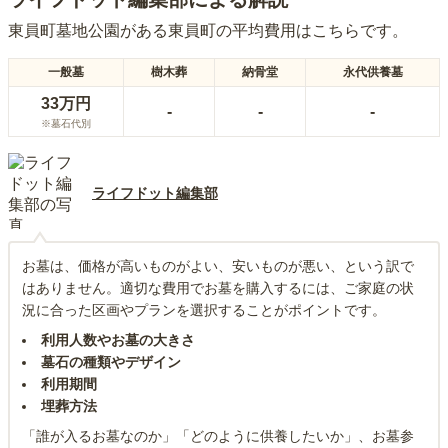
東員町墓地公園
がある
東員町
の平均費用はこちらです。
一般墓
樹木葬
納骨堂
永代供養墓
33万円
-
-
-
※墓石代別
ライフドット編集部
お墓は、価格が高いものがよい、安いものが悪い、という訳で
はありません。適切な費用でお墓を購入するには、ご家庭の状
況に合った区画やプランを選択することがポイントです。
利用人数やお墓の大きさ
墓石の種類やデザイン
利用期間
埋葬方法
「誰が入るお墓なのか」「どのように供養したいか」、お墓参