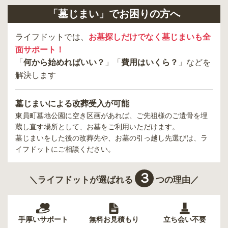
「墓じまい」でお困りの方へ
ライフドットでは、
お墓探しだけでなく墓じまいも全
面サポート！
「
何から始めればいい？
」「
費用はいくら？
」などを
解決します
墓じまいによる改葬受入が可能
東員町墓地公園
に空き区画があれば、ご先祖様のご遺骨を埋
蔵し直す場所として、お墓をご利用いただけます。
墓じまいをした後の改葬先や、お墓の引っ越し先選びは、ラ
イフドットにご相談ください。
３
＼ライフドットが選ばれる
つの理由／
手厚いサポート
無料お見積もり
立ち会い不要