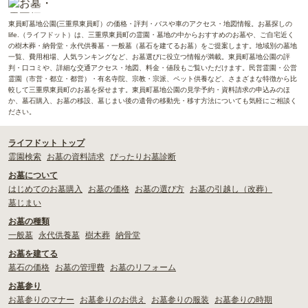
東員町墓地公園(三重県東員町）の価格・評判・バスや車のアクセス・地図情報。お墓探しの
life.（ライフドット）は、三重県東員町の霊園・墓地の中からおすすめのお墓や、ご自宅近く
の樹木葬・納骨堂・永代供養墓・一般墓（墓石を建てるお墓）をご提案します。地域別の墓地
一覧、費用相場、人気ランキングなど、お墓選びに役立つ情報が満載。東員町墓地公園の評
判・口コミや、詳細な交通アクセス・地図、料金・値段もご覧いただけます。民営霊園・公営
霊園（市営・都立・都営）・有名寺院、宗教・宗派、ペット供養など、さまざまな特徴から比
較して三重県東員町のお墓を探せます。東員町墓地公園の見学予約・資料請求の申込みのほ
か、墓石購入、お墓の移設、墓じまい後の遺骨の移動先・移す方法についても気軽にご相談く
ださい。
ライフドット トップ
霊園検索
お墓の資料請求
ぴったりお墓診断
お墓について
はじめてのお墓購入
お墓の価格
お墓の選び方
お墓の引越し（改葬）
墓じまい
お墓の種類
一般墓
永代供養墓
樹木葬
納骨堂
お墓を建てる
墓石の価格
お墓の管理費
お墓のリフォーム
お墓参り
お墓参りのマナー
お墓参りのお供え
お墓参りの服装
お墓参りの時期