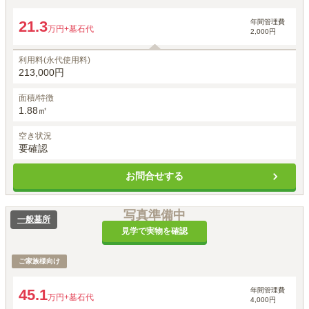
年間管理費
21.3
万円
+墓石代
2,000円
利用料(永代使用料)
213,000円
面積/特徴
1.88㎡
空き状況
要確認
お問合せする
写真準備中
一般墓所
見学で実物を確認
ご家族様向け
年間管理費
45.1
万円
+墓石代
4,000円