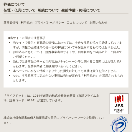
葬儀について
仏壇・仏具について
相続について
生前準備・終活について
運営者情報
利用規約
プライバシーポリシー
口コミについて
お問い合わせ
■当サイトに関する注意事項
当サイトで提供する商品の情報にあたっては、十分な注意を払って提供しておりま
すが、情報の正確性その他一切の事項についてを保証をするものではありません。
お申込みにあたっては、提携事業者のサイトや、利用規約をご確認の上、ご自身で
ご判断ください。
当社では各商品のサービス内容及びキャンペーン等に関するご質問にはお答えでき
かねます。提携事業者に直接お問い合わせください。
本ページのいかなる情報により生じた損失に対しても当社は責任を負いません。
なお、本注意事項に定めがない事項は当社が定める「利用規約」 が適用されるもの
とします。
「ライフドット」は、1984年創業の株式会社鎌倉新書（東証プライム上
場、証券コード：6184）が運営しています。
株式会社鎌倉新書は個人情報保護を目的にプライバシーマークを取得してい
ます。