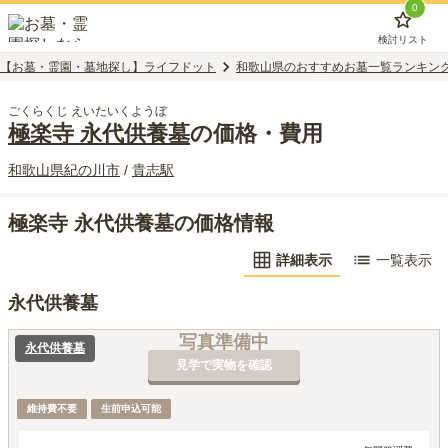
0
検討リスト
【お墓・霊園・墓地探し】ライフドット
和歌山県のおすすめお墓一覧ランキン
ごくらくじ えいたいくようぼ
極楽寺 永代供養墓
の価格・費用
和歌山県
紀の川市
/
貴志
駅
極楽寺 永代供養墓の価格情報
詳細表示
一覧表示
永代供養墓
写真準備中
永代供養墓
見学で実物を確認
維持費不要
生前申込可能