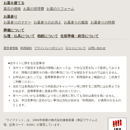
お墓を建てる
墓石の価格
お墓の管理費
お墓のリフォーム
お墓参り
お墓参りのマナー
お墓参りのお供え
お墓参りの服装
お墓参りの時期
葬儀について
仏壇・仏具について
相続について
生前準備・終活について
運営者情報
利用規約
プライバシーポリシー
口コミについて
お問い合わせ
■当サイトに関する注意事項
当サイトで提供する商品の情報にあたっては、十分な注意を払って提供しておりま
すが、情報の正確性その他一切の事項についてを保証をするものではありません。
お申込みにあたっては、提携事業者のサイトや、利用規約をご確認の上、ご自身で
ご判断ください。
当社では各商品のサービス内容及びキャンペーン等に関するご質問にはお答えでき
かねます。提携事業者に直接お問い合わせください。
本ページのいかなる情報により生じた損失に対しても当社は責任を負いません。
なお、本注意事項に定めがない事項は当社が定める「利用規約」 が適用されるもの
とします。
「ライフドット」は、1984年創業の株式会社鎌倉新書（東証プライム上
場、証券コード：6184）が運営しています。