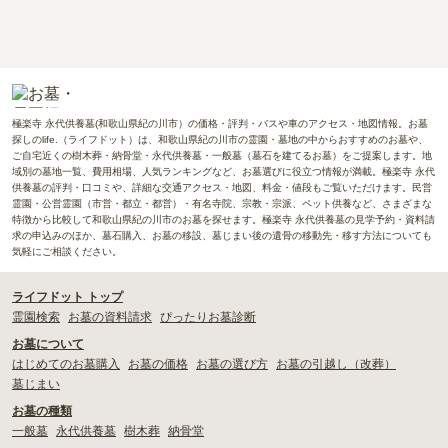
極楽寺 永代供養墓(和歌山県紀の川市）の価格・評判・バスや車のアクセス・地図情報。お墓
探しのlife.（ライフドット）は、和歌山県紀の川市の霊園・墓地の中からおすすめのお墓や、
ご自宅近くの樹木葬・納骨堂・永代供養墓・一般墓（墓石を建てるお墓）をご提案します。地
域別の墓地一覧、費用相場、人気ランキングなど、お墓選びに役立つ情報が満載。極楽寺 永代
供養墓の評判・口コミや、詳細な交通アクセス・地図、料金・値段もご覧いただけます。民営
霊園・公営霊園（市営・都立・都営）・有名寺院、宗教・宗派、ペット供養など、さまざまな
特徴から比較して和歌山県紀の川市のお墓を探せます。極楽寺 永代供養墓の見学予約・資料請
求の申込みのほか、墓石購入、お墓の移設、墓じまい後の遺骨の移動先・移す方法についても
気軽にご相談ください。
ライフドット トップ
霊園検索
お墓の資料請求
ぴったりお墓診断
お墓について
はじめてのお墓購入
お墓の価格
お墓の選び方
お墓の引越し（改葬）
墓じまい
お墓の種類
一般墓
永代供養墓
樹木葬
納骨堂