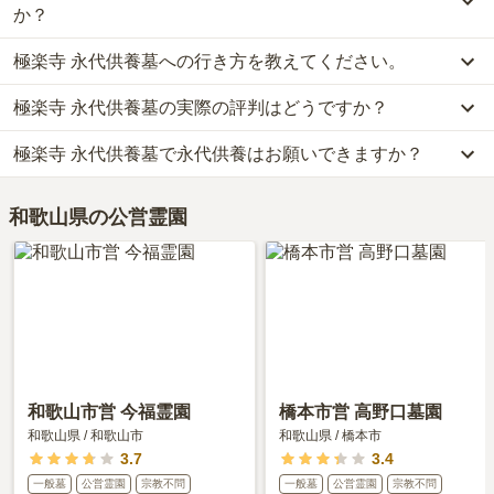
か？
極楽寺 永代供養墓への行き方を教えてください。
極楽寺 永代供養墓では、永代供養墓が約68万円からお求めいただ
けます。
極楽寺 永代供養墓の実際の評判はどうですか？
公共交通機関の場合わかやま電鉄貴志川線「貴志」から徒歩14分で
なお、極楽寺 永代供養墓がある和歌山県の相場は、永代供養墓が約
す。
38万円です。
極楽寺 永代供養墓で永代供養はお願いできますか？
極楽寺 永代供養墓の口コミはまだ投稿されておりません。
車の場合、岩出野上線「諸井橋」から車で3分です。
お墓は、価格が高いものがよい、安いものが悪い、という訳ではあ
口コミはあくまで一つの目安です。資料請求や現地見学を通して、
詳しいルートや地図は、本ページの「地図・交通アクセス」欄をご
りません。大切なのは、ご家族が心から納得し、安心してお参りで
はい、極楽寺 永代供養墓は永代供養に対応しています。
ご自身の目で雰囲気を確認してみることをおすすめします。
確認ください。
きる場所を選ぶことです。
和歌山県の公営霊園
費用は、約68万円からとなっております。
極楽寺 永代供養墓がある和歌山県の永代供養墓の相場価格は、約
38万円です。
永代供養について詳しく知りたい方は『
永代供養墓をわかりやすく
解説！
』をご覧ください。
和歌山市営 今福霊園
橋本市営 高野口墓園
和歌山県
/
和歌山市
和歌山県
/
橋本市
3.7
3.4
一般墓
公営霊園
宗教不問
一般墓
公営霊園
宗教不問