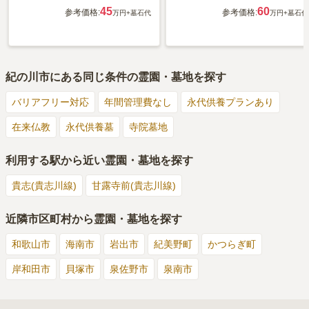
45
60
参考価格:
参考価格:
万円
+墓石代
万円
+墓石代
紀の川市
にある同じ条件の霊園・墓地を探す
バリアフリー対応
年間管理費なし
永代供養プランあり
在来仏教
永代供養墓
寺院墓地
利用する駅から近い霊園・墓地を探す
貴志(貴志川線)
甘露寺前(貴志川線)
近隣市区町村から霊園・墓地を探す
和歌山市
海南市
岩出市
紀美野町
かつらぎ町
岸和田市
貝塚市
泉佐野市
泉南市