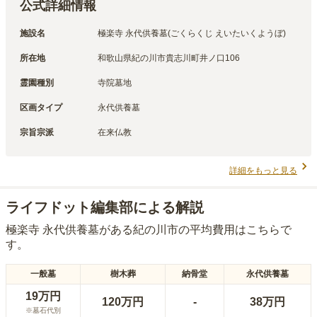
公式詳細情報
施設名
極楽寺 永代供養墓(ごくらくじ えいたいくようぼ)
所在地
和歌山県紀の川市貴志川町井ノ口106
霊園種別
寺院墓地
区画タイプ
永代供養墓
宗旨宗派
在来仏教
詳細をもっと見る
ライフドット編集部による解説
極楽寺 永代供養墓
がある
紀の川市
の平均費用はこちらで
す。
一般墓
樹木葬
納骨堂
永代供養墓
19万円
120万円
-
38万円
※墓石代別