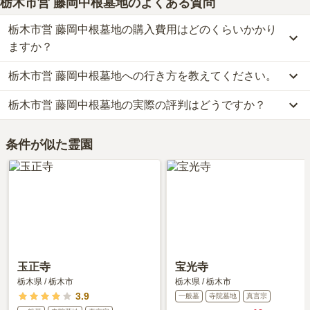
栃木市営 藤岡中根墓地
のよくある質問
栃木市営 藤岡中根墓地の購入費用はどのくらいかかり
ますか？
栃木市営 藤岡中根墓地への行き方を教えてください。
栃木市営 藤岡中根墓地では、一般墓が約21.5万円(墓石代別)からお
求めいただけます。
栃木市営 藤岡中根墓地の実際の評判はどうですか？
車の場合、東北自動車道「佐野藤岡インター」から車で約14分で
なお、栃木市営 藤岡中根墓地がある栃木県の相場は、一般墓が約
す。
36万円（墓石代別途）です。
栃木市営 藤岡中根墓地の口コミはまだ投稿されておりません。
詳しいルートや地図は、本ページの「地図・交通アクセス」欄をご
お墓は、価格が高いものがよい、安いものが悪い、という訳ではあ
条件が似た霊園
口コミはあくまで一つの目安です。資料請求や現地見学を通して、
確認ください。
りません。大切なのは、ご家族が心から納得し、安心してお参りで
ご自身の目で雰囲気を確認してみることをおすすめします。
きる場所を選ぶことです。
玉正寺
宝光寺
栃木県
/
栃木市
栃木県
/
栃木市
3.9
一般墓
寺院墓地
真言宗