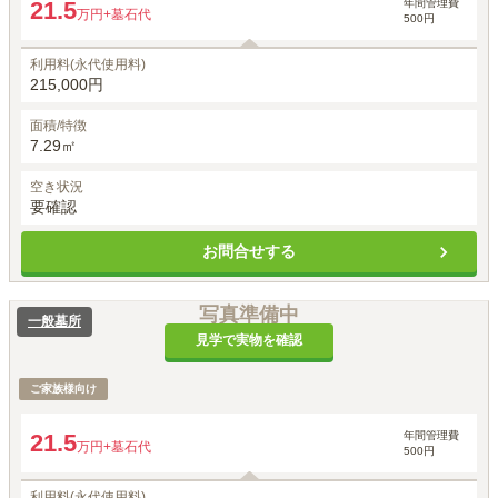
年間管理費
21.5
万円
+墓石代
500円
利用料(永代使用料)
215,000円
面積/特徴
7.29㎡
空き状況
要確認
お問合せする
写真準備中
一般墓所
見学で実物を確認
ご家族様向け
年間管理費
21.5
万円
+墓石代
500円
利用料(永代使用料)