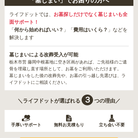
「墓じまい」でお困りの方へ
ライフドットでは、
お墓探しだけでなく墓じまいも全
面サポート！
「
何から始めればいい？
」「
費用はいくら？
」などを
解決します
墓じまいによる改葬受入が可能
栃木市営 藤岡中根墓地
に空き区画があれば、ご先祖様のご遺
骨を埋蔵し直す場所として、お墓をご利用いただけます。
墓じまいをした後の改葬先や、お墓の引っ越し先選びは、ラ
イフドットにご相談ください。
３
＼ライフドットが選ばれる
つの理由／
手厚いサポート
無料お見積もり
立ち会い不要