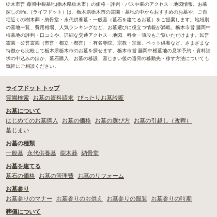
栃木市営 藤岡中根墓地(栃木県栃木市）の価格・評判・バスや車のアクセス・地図情報。お墓
探しのlife.（ライフドット）は、栃木県栃木市の霊園・墓地の中からおすすめのお墓や、ご自
宅近くの樹木葬・納骨堂・永代供養墓・一般墓（墓石を建てるお墓）をご提案します。地域別
の墓地一覧、費用相場、人気ランキングなど、お墓選びに役立つ情報が満載。栃木市営 藤岡中
根墓地の評判・口コミや、詳細な交通アクセス・地図、料金・値段もご覧いただけます。民営
霊園・公営霊園（市営・都立・都営）・有名寺院、宗教・宗派、ペット供養など、さまざまな
特徴から比較して栃木県栃木市のお墓を探せます。栃木市営 藤岡中根墓地の見学予約・資料請
求の申込みのほか、墓石購入、お墓の移設、墓じまい後の遺骨の移動先・移す方法についても
気軽にご相談ください。
ライフドット トップ
霊園検索
お墓の資料請求
ぴったりお墓診断
お墓について
はじめてのお墓購入
お墓の価格
お墓の選び方
お墓の引越し（改葬）
墓じまい
お墓の種類
一般墓
永代供養墓
樹木葬
納骨堂
お墓を建てる
墓石の価格
お墓の管理費
お墓のリフォーム
お墓参り
お墓参りのマナー
お墓参りのお供え
お墓参りの服装
お墓参りの時期
葬儀について