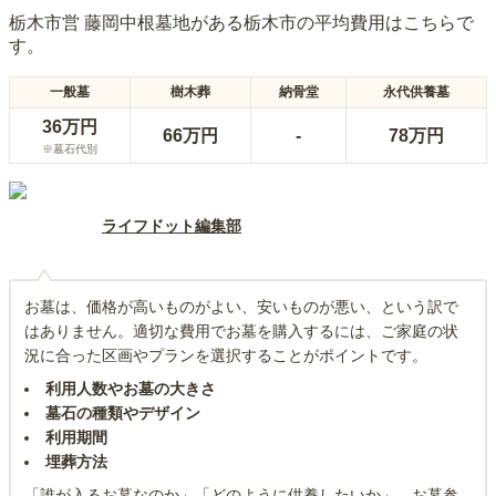
栃木市営 藤岡中根墓地
がある
栃木市
の平均費用はこちらで
す。
一般墓
樹木葬
納骨堂
永代供養墓
36万円
66万円
-
78万円
※墓石代別
ライフドット編集部
お墓は、価格が高いものがよい、安いものが悪い、という訳で
はありません。適切な費用でお墓を購入するには、ご家庭の状
況に合った区画やプランを選択することがポイントです。
利用人数やお墓の大きさ
墓石の種類やデザイン
利用期間
埋葬方法
「誰が入るお墓なのか」「どのように供養したいか」、お墓参