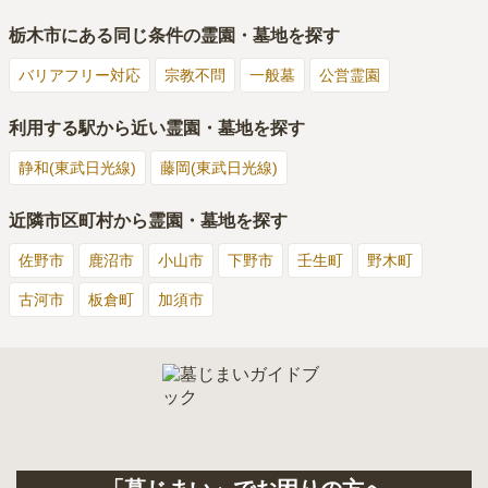
栃木市
にある同じ条件の霊園・墓地を探す
バリアフリー対応
宗教不問
一般墓
公営霊園
利用する駅から近い霊園・墓地を探す
静和(東武日光線)
藤岡(東武日光線)
近隣市区町村から霊園・墓地を探す
佐野市
鹿沼市
小山市
下野市
壬生町
野木町
古河市
板倉町
加須市