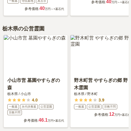
一般墓
寺院墓地
真言宗
40
参考価格:
万円～
+墓石代
40
参考価格:
万円～
+墓石代
栃木県の公営霊園
小山市営 墓園やすらぎの
野木町営 やすらぎの郷 野
森
木霊園
栃木県
/
小山市
栃木県
/
野木町
4.0
3.9
一般墓
永代供養墓
公営霊園
一般墓
公営霊園
宗教不問
宗教不問
12
参考価格:
万円
+墓石代
46.1
参考価格:
万円
+墓石代