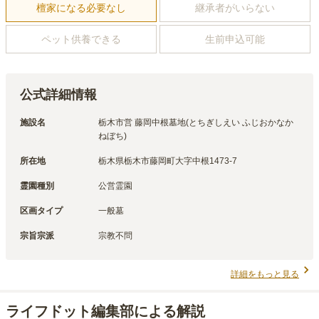
檀家になる必要なし
継承者がいらない
ペット供養できる
生前申込可能
公式詳細情報
施設名
栃木市営 藤岡中根墓地(とちぎしえい ふじおかなか
ねぼち)
所在地
栃木県栃木市藤岡町大字中根1473-7
霊園種別
公営霊園
区画タイプ
一般墓
宗旨宗派
宗教不問
詳細をもっと見る
ライフドット編集部による解説