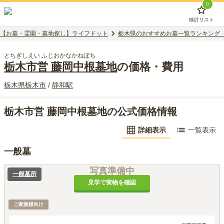
0
検討リスト
【お墓・霊園・墓地探し】ライフドット
栃木県のおすすめお墓一覧ランキング
とちぎしえい ふじおかなかねぼち
栃木市営 藤岡中根墓地
の価格・費用
栃木県
栃木市
/
静和
駅
栃木市営 藤岡中根墓地の公式価格情報
詳細表示
一覧表示
一般墓
写真準備中
一般墓所
見学で実物を確認
ご家族様向け