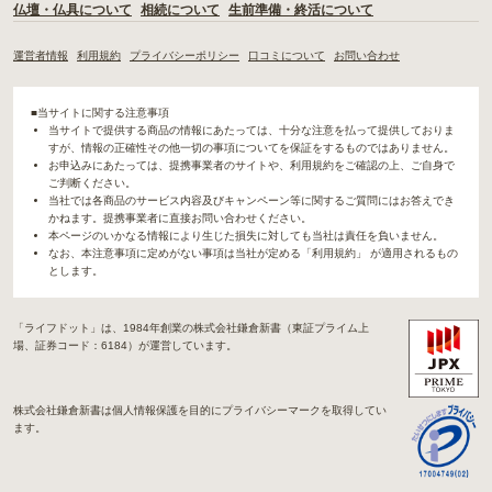
仏壇・仏具について
相続について
生前準備・終活について
運営者情報
利用規約
プライバシーポリシー
口コミについて
お問い合わせ
■当サイトに関する注意事項
当サイトで提供する商品の情報にあたっては、十分な注意を払って提供しておりま
すが、情報の正確性その他一切の事項についてを保証をするものではありません。
お申込みにあたっては、提携事業者のサイトや、利用規約をご確認の上、ご自身で
ご判断ください。
当社では各商品のサービス内容及びキャンペーン等に関するご質問にはお答えでき
かねます。提携事業者に直接お問い合わせください。
本ページのいかなる情報により生じた損失に対しても当社は責任を負いません。
なお、本注意事項に定めがない事項は当社が定める「利用規約」 が適用されるもの
とします。
「ライフドット」は、1984年創業の株式会社鎌倉新書（東証プライム上
場、証券コード：6184）が運営しています。
株式会社鎌倉新書は個人情報保護を目的にプライバシーマークを取得してい
ます。