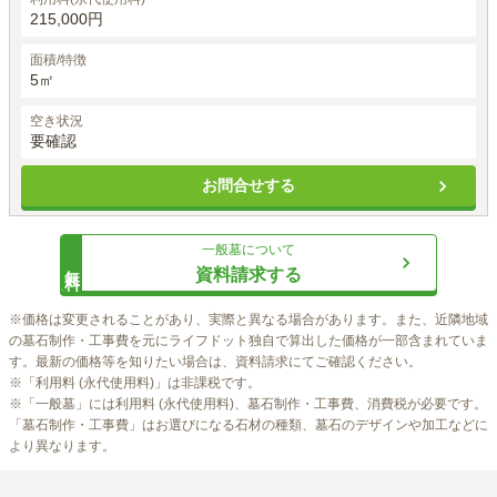
215,000円
面積/特徴
5㎡
空き状況
要確認
お問合せする
一般墓
について
無料
資料請求する
※価格は変更されることがあり、実際と異なる場合があります。また、近隣地域
の墓石制作・工事費を元にライフドット独自で算出した価格が一部含まれていま
す。最新の価格等を知りたい場合は、資料請求にてご確認ください。

※「利用料 (永代使用料)」は非課税です。

※「一般墓」には利用料 (永代使用料)、墓石制作・工事費、消費税が必要です。
「墓石制作・工事費」はお選びになる石材の種類、墓石のデザインや加工などに
より異なります。