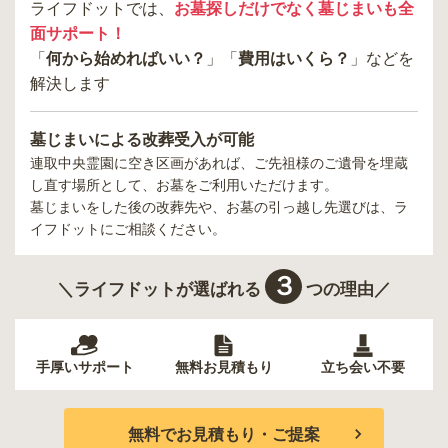
ライフドットでは、
お墓探しだけでなく墓じまいも全
面サポート！
「
何から始めればいい？
」「
費用はいくら？
」などを
解決します
墓じまいによる改葬受入が可能
連取中央霊園
に空き区画があれば、ご先祖様のご遺骨を埋蔵
し直す場所として、お墓をご利用いただけます。
墓じまいをした後の改葬先や、お墓の引っ越し先選びは、ラ
イフドットにご相談ください。
３
＼ライフドットが選ばれる
つの理由／
手厚いサポート
無料お見積もり
立ち会い不要
無料でお見積もり・ご提案