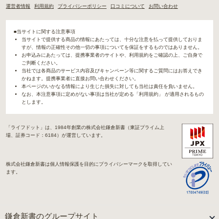
運営者情報
利用規約
プライバシーポリシー
口コミについて
お問い合わせ
■当サイトに関する注意事項
当サイトで提供する商品の情報にあたっては、十分な注意を払って提供しておりま
すが、情報の正確性その他一切の事項についてを保証をするものではありません。
お申込みにあたっては、提携事業者のサイトや、利用規約をご確認の上、ご自身で
ご判断ください。
当社では各商品のサービス内容及びキャンペーン等に関するご質問にはお答えでき
かねます。提携事業者に直接お問い合わせください。
本ページのいかなる情報により生じた損失に対しても当社は責任を負いません。
なお、本注意事項に定めがない事項は当社が定める「利用規約」 が適用されるもの
とします。
「ライフドット」は、1984年創業の株式会社鎌倉新書（東証プライム上
場、証券コード：6184）が運営しています。
株式会社鎌倉新書は個人情報保護を目的にプライバシーマークを取得してい
ます。
鎌倉新書のグループサイト