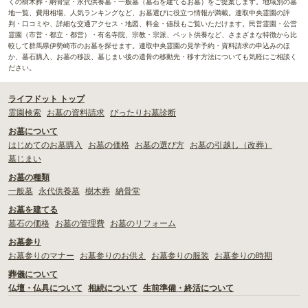
くの樹木葬・納骨堂・永代供養墓・一般墓（墓石を建てるお墓）をご提案します。地域別の墓
地一覧、費用相場、人気ランキングなど、お墓選びに役立つ情報が満載。連取中央霊園の評
判・口コミや、詳細な交通アクセス・地図、料金・値段もご覧いただけます。民営霊園・公営
霊園（市営・都立・都営）・有名寺院、宗教・宗派、ペット供養など、さまざまな特徴から比
較して群馬県伊勢崎市のお墓を探せます。連取中央霊園の見学予約・資料請求の申込みのほ
か、墓石購入、お墓の移設、墓じまい後の遺骨の移動先・移す方法についても気軽にご相談く
ださい。
ライフドット トップ
霊園検索
お墓の資料請求
ぴったりお墓診断
お墓について
はじめてのお墓購入
お墓の価格
お墓の選び方
お墓の引越し（改葬）
墓じまい
お墓の種類
一般墓
永代供養墓
樹木葬
納骨堂
お墓を建てる
墓石の価格
お墓の管理費
お墓のリフォーム
お墓参り
お墓参りのマナー
お墓参りのお供え
お墓参りの服装
お墓参りの時期
葬儀について
仏壇・仏具について
相続について
生前準備・終活について