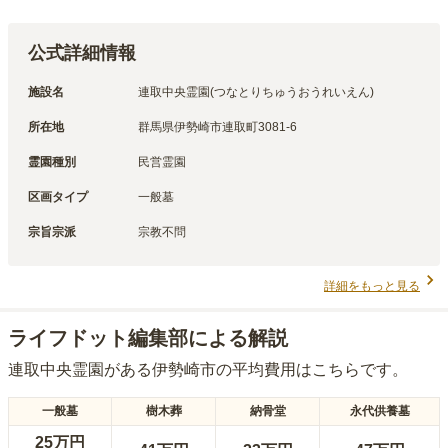
公式詳細情報
施設名
連取中央霊園(つなとりちゅうおうれいえん)
所在地
群馬県伊勢崎市連取町3081-6
霊園種別
民営霊園
区画タイプ
一般墓
宗旨宗派
宗教不問
詳細をもっと見る
ライフドット編集部による解説
連取中央霊園
がある
伊勢崎市
の平均費用はこちらです。
一般墓
樹木葬
納骨堂
永代供養墓
25万円