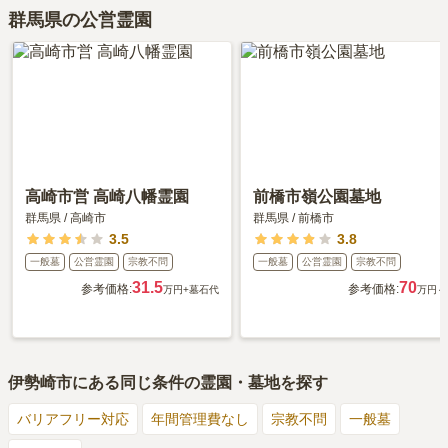
群馬県の公営霊園
高崎市営 高崎八幡霊園
前橋市嶺公園墓地
群馬県
/
高崎市
群馬県
/
前橋市
3.5
3.8
一般墓
公営霊園
宗教不問
一般墓
公営霊園
宗教不問
31.5
70
参考価格:
参考価格:
万円
+墓石代
万円～
伊勢崎市
にある同じ条件の霊園・墓地を探す
バリアフリー対応
年間管理費なし
宗教不問
一般墓