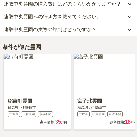
連取中央霊園の購入費用はどのくらいかかりますか？
連取中央霊園への行き方を教えてください。
連取中央霊園では、一般墓が約30万円(墓石代別)からお求めいただ
けます。
連取中央霊園の実際の評判はどうですか？
公共交通機関の場合、JR両毛線「伊勢崎」から徒歩30分です。
なお、連取中央霊園がある群馬県の相場は、一般墓が約25万円（墓
車の場合、「駒形インター」・「伊勢崎インター」から車で約5分
石代別途）です。
連取中央霊園の口コミはまだ投稿されておりません。
です。
お墓は、価格が高いものがよい、安いものが悪い、という訳ではあ
条件が似た霊園
口コミはあくまで一つの目安です。資料請求や現地見学を通して、
詳しいルートや地図は、本ページの「地図・交通アクセス」欄をご
りません。大切なのは、ご家族が心から納得し、安心してお参りで
ご自身の目で雰囲気を確認してみることをおすすめします。
確認ください。
きる場所を選ぶことです。
稲荷町霊園
宮子北霊園
群馬県
/
伊勢崎市
群馬県
/
伊勢崎市
一般墓
民営霊園
宗教不問
一般墓
民営霊園
宗教不問
35
18
参考価格:
参考価格:
万円
万円