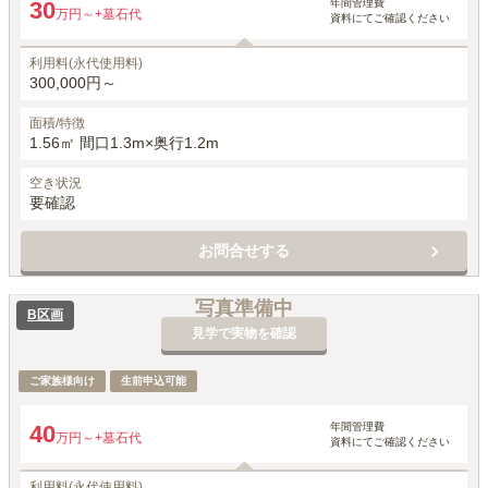
年間管理費
30
万円～
+墓石代
資料にてご確認ください
利用料(永代使用料)
300,000円～
面積/特徴
1.56㎡ 間口1.3m×奥行1.2m
空き状況
要確認
お問合せする
写真準備中
B区画
見学で実物を確認
ご家族様向け
生前申込可能
年間管理費
40
万円～
+墓石代
資料にてご確認ください
利用料(永代使用料)