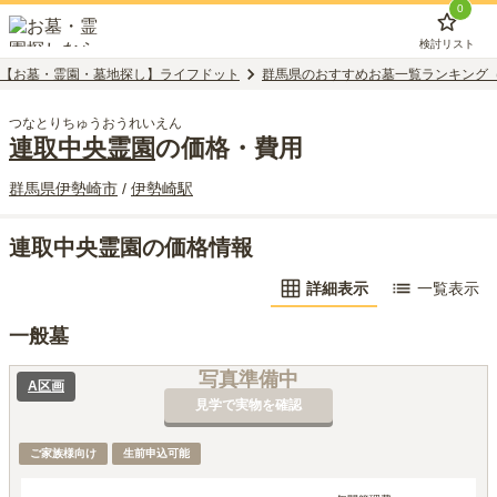
0
検討リスト
【お墓・霊園・墓地探し】ライフドット
群馬県のおすすめお墓一覧ランキング
つなとりちゅうおうれいえん
連取中央霊園
の価格・費用
群馬県
伊勢崎市
/
伊勢崎
駅
連取中央霊園の価格情報
詳細表示
一覧表示
一般墓
写真準備中
A区画
見学で実物を確認
ご家族様向け
生前申込可能