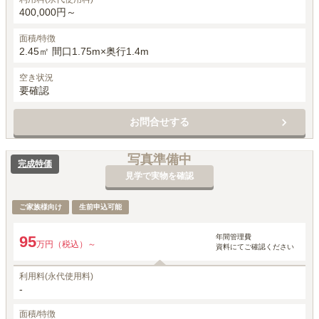
400,000円～
面積/特徴
2.45㎡ 間口1.75m×奥行1.4m
空き状況
要確認
お問合せする
写真準備中
完成特価
見学で実物を確認
ご家族様向け
生前申込可能
年間管理費
95
万円（税込）～
資料にてご確認ください
利用料(永代使用料)
-
面積/特徴