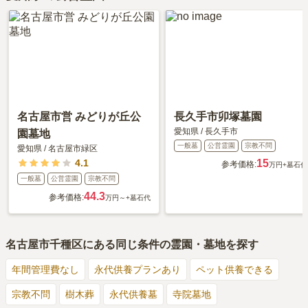
名古屋市営 みどりが丘公
長久手市卯塚墓園
愛知県
/
長久手市
園墓地
一般墓
公営霊園
宗教不問
愛知県
/
名古屋市緑区
4.1
15
参考価格:
万円
+墓石代
一般墓
公営霊園
宗教不問
44.3
参考価格:
万円～
+墓石代
名古屋市千種区
にある同じ条件の霊園・墓地を探す
年間管理費なし
永代供養プランあり
ペット供養できる
宗教不問
樹木葬
永代供養墓
寺院墓地