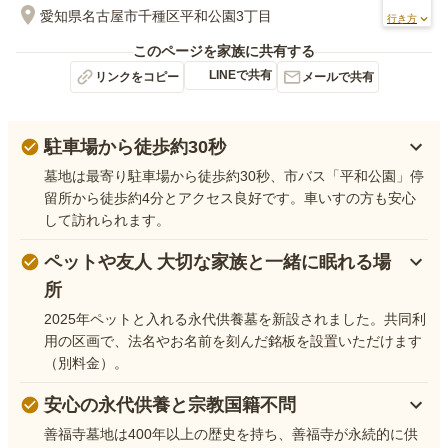
愛知県名古屋市千種区平和公園3丁目
行き方
このページを家族に共有する
LINEで共有
リンクをコピー
メールで共有
駐車場から徒歩約30秒
墓地は最寄り駐車場から徒歩約30秒、市バス「平和公園」停
留所から徒歩約4分とアクセス良好です。車いすの方も安心
して訪れられます。
ペットや友人 大切な家族と一緒に眠れる場
所
2025年ペットと入れる永代供養墓を新設されました。共同利
用の区画で、法名やお名前を刻んだ銘板を設置いただけます
（別料金）。
安心の永代供養と宗教国籍不問
善福寺墓地は400年以上の歴史を持ち、善福寺が永続的に供