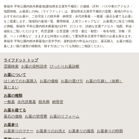
善福寺 平和公園内樹木葬墓地(愛知県名古屋市千種区）の価格・評判・バスや車のアクセス・
地図情報。お墓探しのlife.（ライフドット）は、愛知県名古屋市千種区の霊園・墓地の中から
おすすめのお墓や、ご自宅近くの樹木葬・納骨堂・永代供養墓・一般墓（墓石を建てるお墓）
をご提案します。地域別の墓地一覧、費用相場、人気ランキングなど、お墓選びに役立つ情報
が満載。善福寺 平和公園内樹木葬墓地の評判・口コミや、詳細な交通アクセス・地図、料金・
値段もご覧いただけます。民営霊園・公営霊園（市営・都立・都営）・有名寺院、宗教・宗
派、ペット供養など、さまざまな特徴から比較して愛知県名古屋市千種区のお墓を探せます。
善福寺 平和公園内樹木葬墓地の見学予約・資料請求の申込みのほか、墓石購入、お墓の移設、
墓じまい後の遺骨の移動先・移す方法についても気軽にご相談ください。
ライフドット トップ
霊園検索
お墓の資料請求
ぴったりお墓診断
お墓について
はじめてのお墓購入
お墓の価格
お墓の選び方
お墓の引越し（改葬）
墓じまい
お墓の種類
一般墓
永代供養墓
樹木葬
納骨堂
お墓を建てる
墓石の価格
お墓の管理費
お墓のリフォーム
お墓参り
お墓参りのマナー
お墓参りのお供え
お墓参りの服装
お墓参りの時期