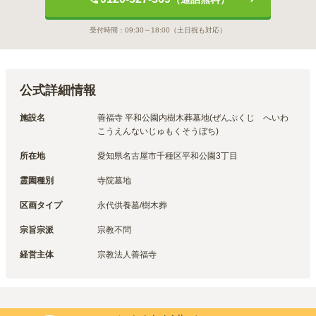
受付時間：
09:30～18:00
（土日祝も対応）
公式詳細情報
施設名
善福寺 平和公園内樹木葬墓地(ぜんぷくじ　へいわ
こうえんないじゅもくそうぼち)
所在地
愛知県名古屋市千種区平和公園3丁目
霊園種別
寺院墓地
区画タイプ
永代供養墓/樹木葬
宗旨宗派
宗教不問
経営主体
宗教法人善福寺