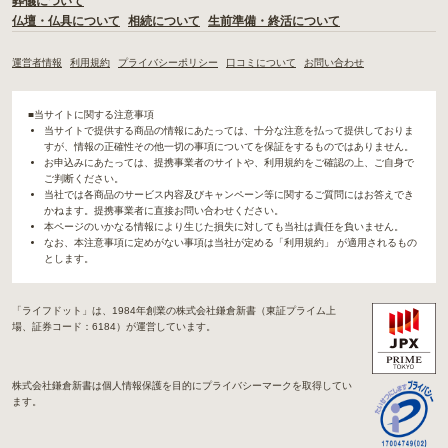
葬儀について
仏壇・仏具について
相続について
生前準備・終活について
運営者情報
利用規約
プライバシーポリシー
口コミについて
お問い合わせ
■当サイトに関する注意事項
当サイトで提供する商品の情報にあたっては、十分な注意を払って提供しておりま
すが、情報の正確性その他一切の事項についてを保証をするものではありません。
お申込みにあたっては、提携事業者のサイトや、利用規約をご確認の上、ご自身で
ご判断ください。
当社では各商品のサービス内容及びキャンペーン等に関するご質問にはお答えでき
かねます。提携事業者に直接お問い合わせください。
本ページのいかなる情報により生じた損失に対しても当社は責任を負いません。
なお、本注意事項に定めがない事項は当社が定める「利用規約」 が適用されるもの
とします。
「ライフドット」は、1984年創業の株式会社鎌倉新書（東証プライム上
場、証券コード：6184）が運営しています。
株式会社鎌倉新書は個人情報保護を目的にプライバシーマークを取得してい
ます。