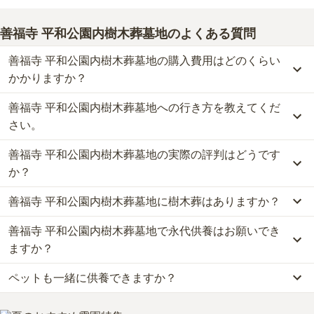
善福寺 平和公園内樹木葬墓地
のよくある質問
善福寺 平和公園内樹木葬墓地の購入費用はどのくらい
かかりますか？
善福寺 平和公園内樹木葬墓地への行き方を教えてくだ
善福寺 平和公園内樹木葬墓地では、樹木葬が約50万円から、永代
供養墓が約10万円からお求めいただけます。
さい。
なお、善福寺 平和公園内樹木葬墓地がある愛知県の相場は、樹木葬
善福寺 平和公園内樹木葬墓地の実際の評判はどうです
が約63万円、永代供養墓が約63万円です。
公共交通機関の場合、市バス「平和公園」停留所下車徒歩約4分で
お墓は、価格が高いものがよい、安いものが悪い、という訳ではあ
す。
か？
りません。大切なのは、ご家族が心から納得し、安心してお参りで
詳しいルートや地図は、本ページの「地図・交通アクセス」欄をご
きる場所を選ぶことです。
善福寺 平和公園内樹木葬墓地に樹木葬はありますか？
確認ください。
当サイトに寄せられた総合評価は、4.5点です。特に交通利便性、
設備・環境、管理状況が高く評価されています。
善福寺 平和公園内樹木葬墓地で永代供養はお願いでき
はい、善福寺 平和公園内樹木葬墓地には1種類の樹木葬がございま
利用者様からは「周辺には食事する所はない様でしたが、最寄り駅
す。
ますか？
には店が多くあります。

費用は、約50万円からとなっております。
かなり広いので散歩や広場もあって子ども連れも良いと思いま
ペットも一緒に供養できますか？
善福寺 平和公園内樹木葬墓地がある愛知県の樹木葬の相場価格は、
はい、善福寺 平和公園内樹木葬墓地は永代供養に対応しています。
す。」といったお声をいただいております。
約63万円です。
費用は、約10万円からとなっております。
はい、善福寺 平和公園内樹木葬墓地はペット供養に対応しておりま
樹木葬
について詳しく知りたい方は『
樹木葬とは？費用相場・メリ
善福寺 平和公園内樹木葬墓地がある愛知県の永代供養墓の相場価格