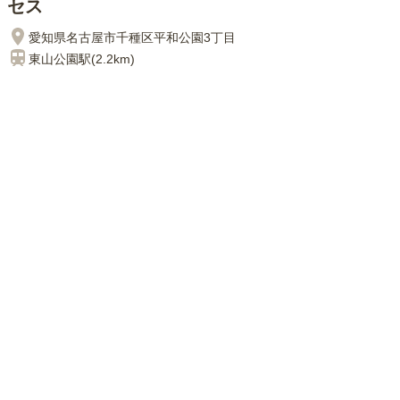
セス
愛知県名古屋市千種区平和公園3丁目
東山公園
駅(
2.2km
)