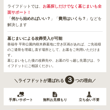
ライフドットでは、
お墓探しだけでなく墓じまいも全
面サポート！
「
何から始めればいい？
」「
費用はいくら？
」などを
解決します
墓じまいによる改葬受入が可能
善福寺 平和公園内樹木葬墓地
に空き区画があれば、ご先祖様
のご遺骨を埋蔵し直す場所として、お墓をご利用いただけま
す。
墓じまいをした後の改葬先や、お墓の引っ越し先選びは、ラ
イフドットにご相談ください。
３
＼ライフドットが選ばれる
つの理由／
手厚いサポート
無料お見積もり
立ち会い不要