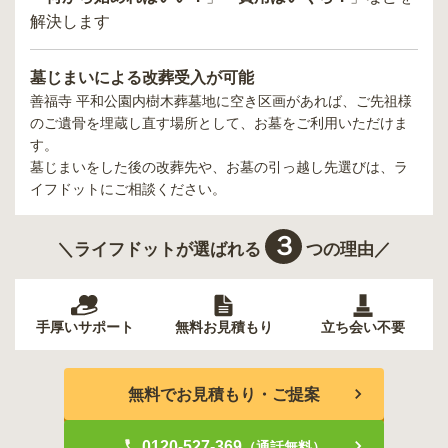
解決します
墓じまいによる改葬受入が可能
善福寺 平和公園内樹木葬墓地
に空き区画があれば、ご先祖様
のご遺骨を埋蔵し直す場所として、お墓をご利用いただけま
す。
墓じまいをした後の改葬先や、お墓の引っ越し先選びは、ラ
イフドットにご相談ください。
３
＼ライフドットが選ばれる
つの理由／
手厚いサポート
無料お見積もり
立ち会い不要
無料でお見積もり・ご提案
0120-527-369
（通話無料）