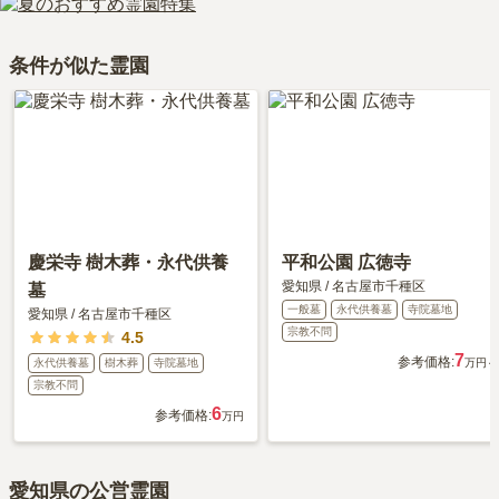
す。
ット＆デメリット・仕組みを解説
』をご覧ください。
は、約63万円です。
大切な家族の一員であるペットも供養できるプランをご用意してお
永代供養について詳しく知りたい方は『
永代供養墓をわかりやすく
条件が似た霊園
りますので、資料請求で詳細条件をご確認ください。
解説！
』をご覧ください。
慶栄寺 樹木葬・永代供養
平和公園 広徳寺
愛知県
/
名古屋市千種区
墓
一般墓
永代供養墓
寺院墓地
愛知県
/
名古屋市千種区
宗教不問
4.5
7
参考価格:
永代供養墓
樹木葬
寺院墓地
万円～
宗教不問
6
参考価格:
万円
愛知県の公営霊園