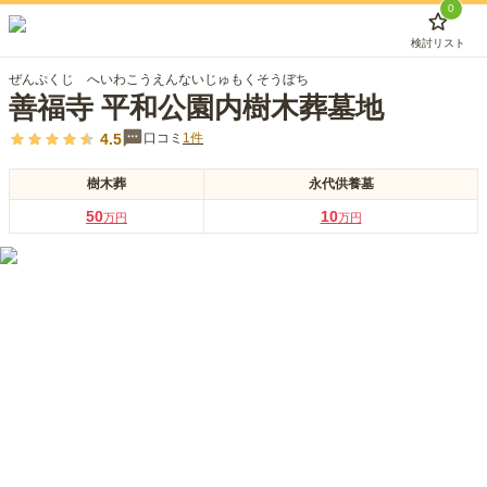
0
検討リスト
ぜんぷくじ へいわこうえんないじゅもくそうぼち
善福寺 平和公園内樹木葬墓地
4.5
口コミ
1
件
樹木葬
永代供養墓
50
10
万円
万円