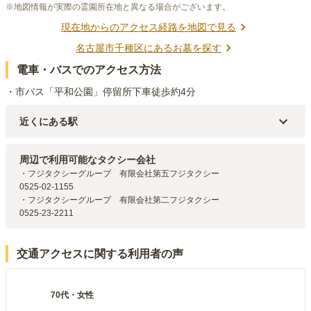
※地図情報が実際の霊園所在地と異なる場合がございます。
現在地からのアクセス経路を地図で見る
名古屋市千種区
にあるお墓を探す
電車・バスでのアクセス方法
・市バス「平和公園」停留所下車徒歩約4分
近くにある駅
名古屋市営地下鉄東山線
東山公園
駅（
2.2km
）
名古屋市営地下鉄東山線
一社
駅（
2.3km
）
周辺で利用可能なタクシー会社
名古屋市営地下鉄名城線
自由ヶ丘
駅（
2.4km
）
・フジタクシーグループ　有限会社第五フジタクシー

名古屋市営地下鉄東山線
本山
駅（
2.4km
）
0525-02-1155

名古屋市営地下鉄東山線
星ヶ丘
駅（
2.7km
）
・フジタクシーグループ　有限会社第二フジタクシー

0525-23-2211
交通アクセスに関する利用者の声
70代
・
女性