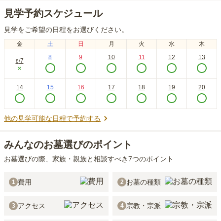
見学予約スケジュール
見学をご希望の日程をお選びください。
金
土
日
月
火
水
木
8
9
10
11
12
13
7
8
/
×
14
15
16
17
18
19
20
他の見学可能な日程で予約する
みんなのお墓選びのポイント
お墓選びの際、家族・親族と相談すべき7つのポイント
費用
お墓の種類
1
2
アクセス
宗教・宗派
3
4