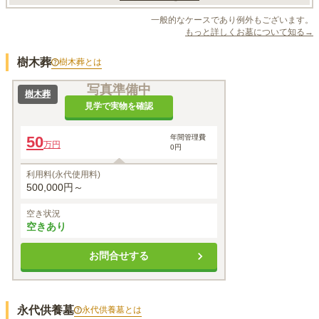
一般的なケースであり例外もございます。
もっと詳しくお墓について知る→
樹木葬
樹木葬
とは
写真準備中
樹木葬
見学で実物を確認
50
年間管理費
万円
0円
利用料(永代使用料)
500,000円～
空き状況
空きあり
お問合せする
永代供養墓
永代供養墓
とは