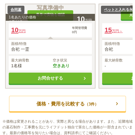
写真準備中
合同墓
ペットと入れる永
見学で実物を確認
見
1名あたりの価格
10
万円
※最大
1
名
10
年間管理費
15
万円
万円～
0円
面積/特徴
面積/特徴
合祀 一霊
合祀
最大納骨数
空き状況
最大納骨数
1名様
空きあり
-
お問合せする
価格・費用を比較する
（
3
件）
※
価格は変更されることがあり、実際と異なる場合があります。また、近隣地域
の墓石制作・工事費を元にライフドット独自で算出した価格が一部含まれていま
す。最新の価格等を知りたい場合は、資料請求にてご確認ください。