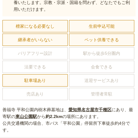
養いたします。宗教・宗派・国籍を問わず、どなたでもご利
用いただけます。
檀家になる必要なし
生前申込可能
継承者がいらない
ペット供養できる
バリアフリー設計
駅から徒歩5分圏内
法要できる
会食できる
駐車場あり
送迎サービスあり
売店あり
管理者常駐
善福寺 平和公園内樹木葬墓地
は、
愛知県
名古屋市千種区
にあり
、最
寄駅の
東山公園
駅
から
約
2.2km
の場所にあり
ます。
公共交通機関の場合
、市バス「平和公園」停留所下車徒歩約4分
で
す。