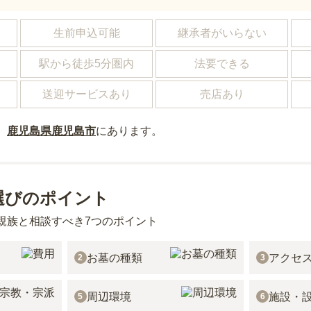
し
生前申込可能
継承者がいらない
駅から徒歩5分圏内
法要できる
送迎サービスあり
売店あり
、
鹿児島県
鹿児島市
にあり
ます。
選びのポイント
親族と相談すべき7つのポイント
お墓の種類
アクセ
2
3
周辺環境
施設・
5
6