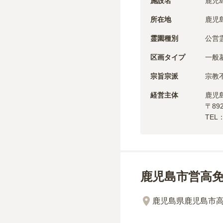
施設名
鹿児
所在地
鹿児
霊園種別
公営
区画タイプ
一般
宗旨宗派
宗教
経営主体
鹿児
〒
89
TEL
鹿児島市営高
鹿児島県鹿児島市高