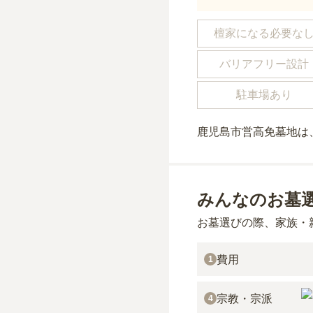
檀家になる必要な
バリアフリー設計
駐車場あり
鹿児島市営高免墓地
は
みんなのお墓
お墓選びの際、家族・
費用
1
宗教・宗派
4