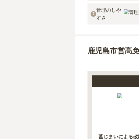
管理のしや
7
すさ
鹿児島市営高
墓じまいによる改