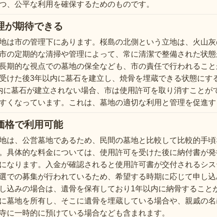
つ、公平な利用を確保するためのものです。
理が期待できる
地は市の管理下にあります。桜島の北側という立地は、火山灰
市の定期的な清掃や管理によって、常に清潔で整備された状態
長期的な視点での墓地の保全なども、市の責任で行われること
受けた後3年以内に墓石を建立し、焼骨を埋蔵できる状態にす
内に墓石が建立されない場合、市は使用許可を取り消すことが
すくなっています。これは、墓地の適切な利用と管理を促進す
価格で利用可能
地は、公営墓地であるため、民間の墓地と比較して比較的手頃
。具体的な料金については、使用許可を受けた後に納付書が発
になります。入金が確認されると使用許可書が交付されるシス
選での募集が行われているため、希望する時期に応じて申し込
し込みの場合は、遺骨を保有しており1年以内に納骨すること
に墓地を所有し、そこに遺骨を埋蔵している場合や、親戚の名
寺に一時的に預けている場合なども含まれます。