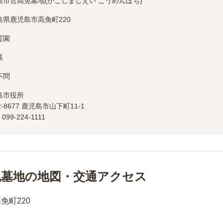
島市営高免墓地(かごしましえい こうめんぼち)
島県鹿児島市高免町220
霊園
墓
不問
島市
役所
2-8677
鹿児島市山下町11-1
：
099-224-1111
免墓地の地図・交通アクセス
免町220