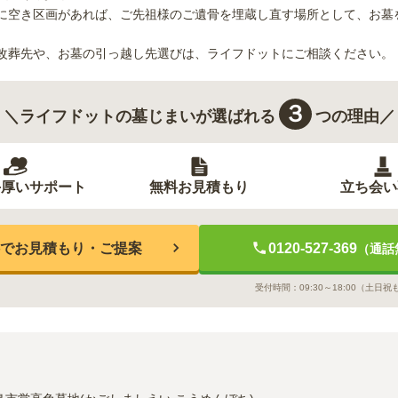
に空き区画があれば、ご先祖様のご遺骨を埋蔵し直す場所として、お墓
改葬先や、お墓の引っ越し先選びは、ライフドットにご相談ください。
３
＼ライフドットの墓じまいが選ばれる
つの理由／
手厚いサポート
無料お見積もり
立ち会い
でお見積もり・ご提案
0120-527-369
（通話
受付時間：
09:30～18:00
（土日祝