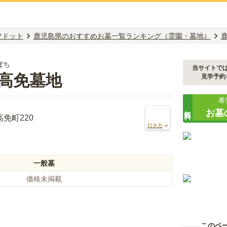
フドット
鹿児島県のおすすめお墓一覧ランキング（霊園・墓地）
ぼち
当サイトで
高免墓地
見学予約
希
無料
お墓
免町220
行き方
一般墓
価格未掲載
このペ