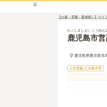
【お墓・霊園・墓地探し】ライ
かごしましえい こうめん
鹿児島市営
鹿児島県鹿児島市高
公営霊園
宗教不問