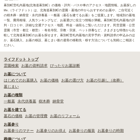
幕別町営札内墓地(北海道幕別町）の価格・評判・バスや車のアクセス・地図情報。お墓探しの
life.（ライフドット）は、北海道幕別町の霊園・墓地の中からおすすめのお墓や、ご自宅近く
の樹木葬・納骨堂・永代供養墓・一般墓（墓石を建てるお墓）をご提案します。地域別の墓地
一覧、費用相場、人気ランキングなど、お墓選びに役立つ情報が満載。幕別町営札内墓地の評
判・口コミや、詳細な交通アクセス・地図、料金・値段もご覧いただけます。民営霊園・公営
霊園（市営・都立・都営）・有名寺院、宗教・宗派、ペット供養など、さまざまな特徴から比
較して北海道幕別町のお墓を探せます。幕別町営札内墓地の見学予約・資料請求の申込みのほ
か、墓石購入、お墓の移設、墓じまい後の遺骨の移動先・移す方法についても気軽にご相談く
ださい。
ライフドット トップ
霊園検索
お墓の資料請求
ぴったりお墓診断
お墓について
はじめてのお墓購入
お墓の価格
お墓の選び方
お墓の引越し（改葬）
墓じまい
お墓の種類
一般墓
永代供養墓
樹木葬
納骨堂
お墓を建てる
墓石の価格
お墓の管理費
お墓のリフォーム
お墓参り
お墓参りのマナー
お墓参りのお供え
お墓参りの服装
お墓参りの時期
葬儀について