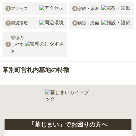
アクセス
宗教・宗派
3
4
周辺環境
施設・設備
5
6
管理の
しやす
7
さ
幕別町営札内墓地の特徴
「墓じまい」でお困りの方へ