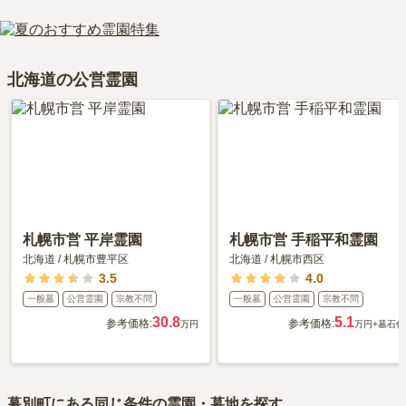
詳細な行き方や送迎バスの有無については、資料請求で最新の情報
きる場所を選ぶことです。
幕別町営札内墓地の口コミはまだ投稿されておりません。
をご確認ください。
口コミはあくまで一つの目安です。資料請求や現地見学を通して、
ご自身の目で雰囲気を確認してみることをおすすめします。
北海道の公営霊園
札幌市営 平岸霊園
札幌市営 手稲平和霊園
北海道
/
札幌市豊平区
北海道
/
札幌市西区
3.5
4.0
一般墓
公営霊園
宗教不問
一般墓
公営霊園
宗教不問
30.8
5.1
参考価格:
参考価格:
万円
万円
+墓石代
幕別町
にある同じ条件の霊園・墓地を探す