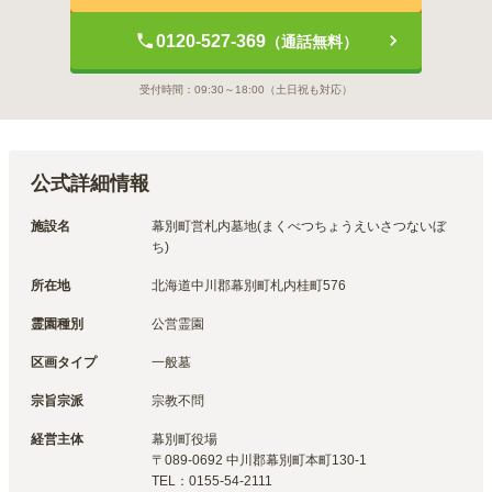
0120-527-369
（通話無料）
受付時間：
09:30～18:00
（土日祝も対応）
公式詳細情報
施設名
幕別町営札内墓地(まくべつちょうえいさつないぼ
ち)
所在地
北海道中川郡幕別町札内桂町576
霊園種別
公営霊園
区画タイプ
一般墓
宗旨宗派
宗教不問
経営主体
幕別町
役場
〒
089-0692
中川郡幕別町本町130-1
TEL：
0155-54-2111