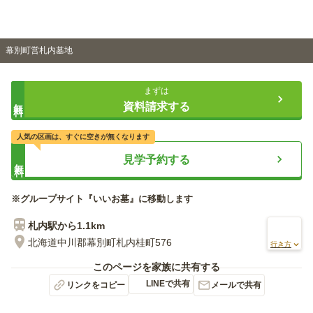
幕別町営札内墓地
まずは
無料
資料請求する
人気の区画は、すぐに空きが無くなります
見学予約する
無料
※グループサイト『いいお墓』に移動します
札内
駅から
1.1km
北海道中川郡幕別町札内桂町576
行き方
このページを家族に共有する
LINEで共有
リンクをコピー
メールで共有