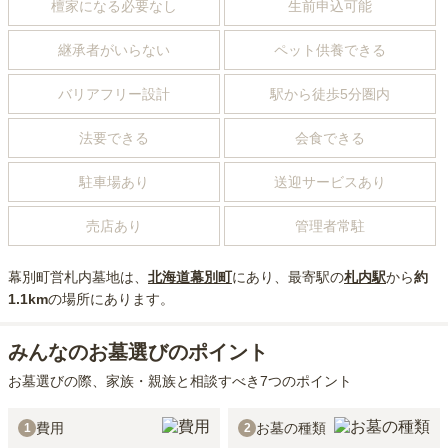
檀家になる必要なし
生前申込可能
継承者がいらない
ペット供養できる
バリアフリー設計
駅から徒歩5分圏内
法要できる
会食できる
駐車場あり
送迎サービスあり
売店あり
管理者常駐
幕別町営札内墓地
は、
北海道
幕別町
にあり
、最寄駅の
札内
駅
から
約
1.1km
の場所にあり
ます。
みんなのお墓選びのポイント
お墓選びの際、家族・親族と相談すべき7つのポイント
費用
お墓の種類
1
2