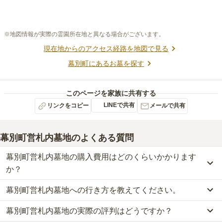
※地図情報が実際の霊園所在地と異なる場合がございます。
現在地からのアクセス経路を地図で見る
幕別町
にあるお墓を探す
このページを家族に共有する
LINEで共有
リンクをコピー
メールで共有
幕別町営札内墓地
のよくある質問
幕別町営札内墓地の購入費用はどのくらいかかります
か？
幕別町営札内墓地への行き方を教えてください。
幕別町営札内墓地の現在の販売価格については現在調査中です。
お墓は、価格が高いものがよい、安いものが悪い、という訳ではあ
幕別町営札内墓地の実際の評判はどうですか？
幕別町営札内墓地への行き方は現在調査中です。
りません。大切なのは、ご家族が心から納得し、安心してお参りで