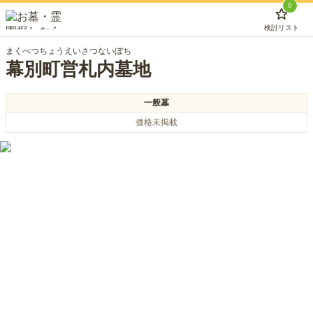
0
検討リスト
まくべつちょうえいさつないぼち
幕別町営札内墓地
一般墓
価格未掲載