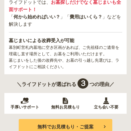
ライフドットでは、
お墓探しだけでなく墓じまいも全
面サポート！
「
何から始めればいい？
」「
費用はいくら？
」などを
解決します
墓じまいによる改葬受入が可能
幕別町営札内墓地
に空き区画があれば、ご先祖様のご遺骨を
埋蔵し直す場所として、お墓をご利用いただけます。
墓じまいをした後の改葬先や、お墓の引っ越し先選びは、ラ
イフドットにご相談ください。
３
＼ライフドットが選ばれる
つの理由／
手厚いサポート
無料お見積もり
立ち会い不要
無料でお見積もり・ご提案