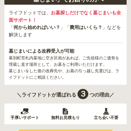
ライフドットでは、
お墓探しだけでなく墓じまいも全
面サポート！
「
何から始めればいい？
」「
費用はいくら？
」などを
解決します
墓じまいによる改葬受入が可能
幕別町営札内墓地
に空き区画があれば、ご先祖様のご遺骨を
埋蔵し直す場所として、お墓をご利用いただけます。
墓じまいをした後の改葬先や、お墓の引っ越し先選びは、ラ
イフドットにご相談ください。
３
＼ライフドットが選ばれる
つの理由／
手厚いサポート
無料お見積もり
立ち会い不要