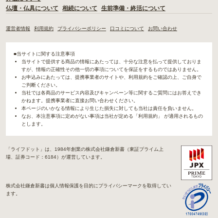
仏壇・仏具について
相続について
生前準備・終活について
運営者情報
利用規約
プライバシーポリシー
口コミについて
お問い合わせ
■当サイトに関する注意事項
当サイトで提供する商品の情報にあたっては、十分な注意を払って提供しておりま
すが、情報の正確性その他一切の事項についてを保証をするものではありません。
お申込みにあたっては、提携事業者のサイトや、利用規約をご確認の上、ご自身で
ご判断ください。
当社では各商品のサービス内容及びキャンペーン等に関するご質問にはお答えでき
かねます。提携事業者に直接お問い合わせください。
本ページのいかなる情報により生じた損失に対しても当社は責任を負いません。
なお、本注意事項に定めがない事項は当社が定める「利用規約」 が適用されるもの
とします。
「ライフドット」は、1984年創業の株式会社鎌倉新書（東証プライム上
場、証券コード：6184）が運営しています。
株式会社鎌倉新書は個人情報保護を目的にプライバシーマークを取得してい
ます。