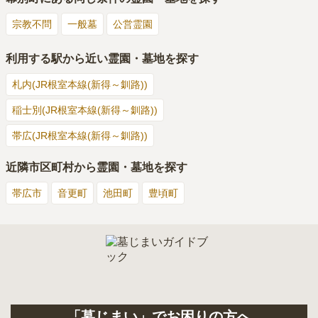
宗教不問
一般墓
公営霊園
利用する駅から近い霊園・墓地を探す
札内(JR根室本線(新得～釧路))
稲士別(JR根室本線(新得～釧路))
帯広(JR根室本線(新得～釧路))
近隣市区町村から霊園・墓地を探す
帯広市
音更町
池田町
豊頃町
「墓じまい」でお困りの方へ