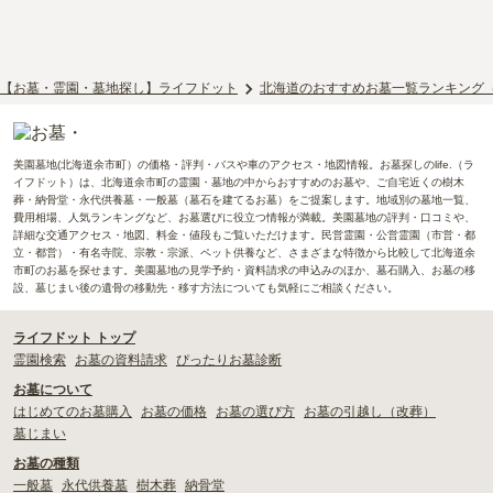
【お墓・霊園・墓地探し】ライフドット
北海道のおすすめお墓一覧ランキング
美園墓地(北海道余市町）の価格・評判・バスや車のアクセス・地図情報。お墓探しのlife.（ラ
イフドット）は、北海道余市町の霊園・墓地の中からおすすめのお墓や、ご自宅近くの樹木
葬・納骨堂・永代供養墓・一般墓（墓石を建てるお墓）をご提案します。地域別の墓地一覧、
費用相場、人気ランキングなど、お墓選びに役立つ情報が満載。美園墓地の評判・口コミや、
詳細な交通アクセス・地図、料金・値段もご覧いただけます。民営霊園・公営霊園（市営・都
立・都営）・有名寺院、宗教・宗派、ペット供養など、さまざまな特徴から比較して北海道余
市町のお墓を探せます。美園墓地の見学予約・資料請求の申込みのほか、墓石購入、お墓の移
設、墓じまい後の遺骨の移動先・移す方法についても気軽にご相談ください。
ライフドット トップ
霊園検索
お墓の資料請求
ぴったりお墓診断
お墓について
はじめてのお墓購入
お墓の価格
お墓の選び方
お墓の引越し（改葬）
墓じまい
お墓の種類
一般墓
永代供養墓
樹木葬
納骨堂