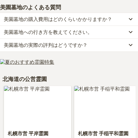
美園墓地
のよくある質問
美園墓地の購入費用はどのくらいかかりますか？
美園墓地への行き方を教えてください。
美園墓地の現在の販売価格については現在調査中です。
お墓は、価格が高いものがよい、安いものが悪い、という訳ではあ
美園墓地の実際の評判はどうですか？
美園墓地への行き方は現在調査中です。
りません。大切なのは、ご家族が心から納得し、安心してお参りで
詳細な行き方や送迎バスの有無については、資料請求で最新の情報
きる場所を選ぶことです。
美園墓地の口コミはまだ投稿されておりません。
をご確認ください。
口コミはあくまで一つの目安です。資料請求や現地見学を通して、
ご自身の目で雰囲気を確認してみることをおすすめします。
北海道の公営霊園
札幌市営 平岸霊園
札幌市営 手稲平和霊園