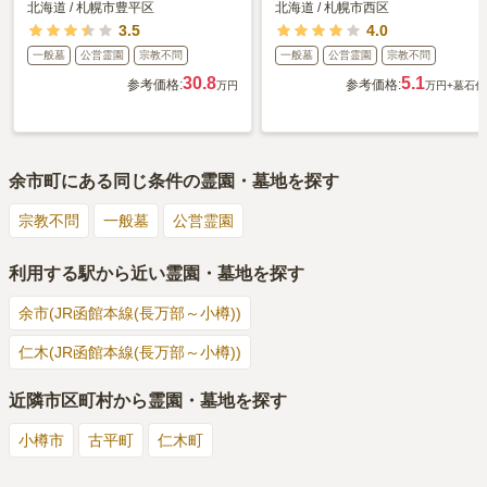
北海道
/
札幌市豊平区
北海道
/
札幌市西区
3.5
4.0
一般墓
公営霊園
宗教不問
一般墓
公営霊園
宗教不問
30.8
5.1
参考価格:
参考価格:
万円
万円
+墓石代
余市町
にある同じ条件の霊園・墓地を探す
宗教不問
一般墓
公営霊園
利用する駅から近い霊園・墓地を探す
余市(JR函館本線(長万部～小樽))
仁木(JR函館本線(長万部～小樽))
近隣市区町村から霊園・墓地を探す
小樽市
古平町
仁木町