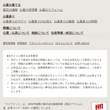
お墓を建てる
墓石の価格
お墓の管理費
お墓のリフォーム
お墓参り
お墓参りのマナー
お墓参りのお供え
お墓参りの服装
お墓参りの時期
葬儀について
仏壇・仏具について
相続について
生前準備・終活について
運営者情報
利用規約
プライバシーポリシー
口コミについて
お問い合わせ
■当サイトに関する注意事項
当サイトで提供する商品の情報にあたっては、十分な注意を払って提供しておりま
すが、情報の正確性その他一切の事項についてを保証をするものではありません。
お申込みにあたっては、提携事業者のサイトや、利用規約をご確認の上、ご自身で
ご判断ください。
当社では各商品のサービス内容及びキャンペーン等に関するご質問にはお答えでき
かねます。提携事業者に直接お問い合わせください。
本ページのいかなる情報により生じた損失に対しても当社は責任を負いません。
なお、本注意事項に定めがない事項は当社が定める「利用規約」 が適用されるもの
とします。
「ライフドット」は、1984年創業の株式会社鎌倉新書（東証プライム上
場、証券コード：6184）が運営しています。