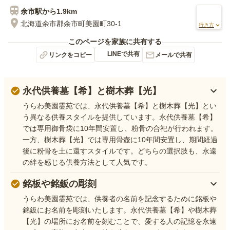
余市
駅から
1.9km
北海道余市郡余市町美園町30-1
行き方
このページを家族に共有する
LINEで共有
リンクをコピー
メールで共有
永代供養墓【希】と樹木葬【光】
うらわ美園霊苑では、永代供養墓【希】と樹木葬【光】とい
う異なる供養スタイルを提供しています。永代供養墓【希】
では専用御骨袋に10年間安置し、粉骨の合祀が行われます。
一方、樹木葬【光】では専用骨壺に10年間安置し、期間経過
後に粉骨を土に還すスタイルです。どちらの選択肢も、永遠
の絆を感じる供養方法として人気です。
銘板や銘鈑の彫刻
うらわ美園霊苑では、供養者の名前を記念するために銘板や
銘鈑にお名前を彫刻いたします。永代供養墓【希】や樹木葬
【光】の場所にお名前を刻むことで、愛する人の記憶を永遠