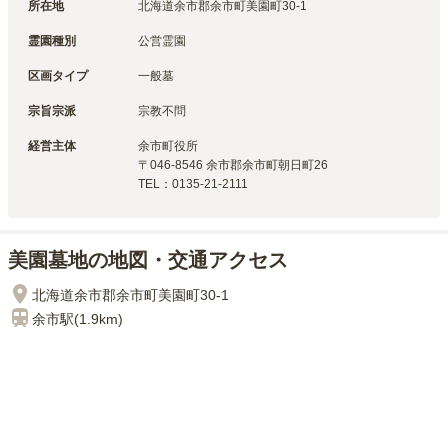
所在地
北海道余市郡余市町美園町30-1
霊園種別
公営霊園
区画タイプ
一般墓
宗旨宗派
宗教不問
経営主体
余市町
役所
〒
046-8546
余市郡余市町朝日町26
TEL：
0135-21-2111
美園墓地の地図・交通アクセス
北海道余市郡余市町美園町30-1
余市
駅(
1.9km
)