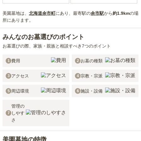
美園墓地
は、
北海道
余市町
にあり
、最寄駅の
余市
駅
から
約
1.9km
の場
所にあり
ます。
みんなのお墓選びのポイント
お墓選びの際、家族・親族と相談すべき7つのポイント
費用
お墓の種類
1
2
アクセス
宗教・宗派
3
4
周辺環境
施設・設備
5
6
管理の
しやす
7
さ
美園墓地の特徴