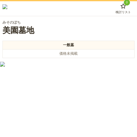
0
検討リスト
みそのぼち
美園墓地
一般墓
価格未掲載