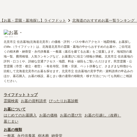
【お墓・霊園・墓地探し】ライフドット
北海道のおすすめお墓一覧ランキング
北見市立 住吉墓地(北海道北見市）の価格・評判・バスや車のアクセス・地図情報。お墓探し
のlife.（ライフドット）は、北海道北見市の霊園・墓地の中からおすすめのお墓や、ご自宅近
くの樹木葬・納骨堂・永代供養墓・一般墓（墓石を建てるお墓）をご提案します。地域別の墓
地一覧、費用相場、人気ランキングなど、お墓選びに役立つ情報が満載。北見市立 住吉墓地の
評判・口コミや、詳細な交通アクセス・地図、料金・値段もご覧いただけます。民営霊園・公
営霊園（市営・都立・都営）・有名寺院、宗教・宗派、ペット供養など、さまざまな特徴から
比較して北海道北見市のお墓を探せます。北見市立 住吉墓地の見学予約・資料請求の申込みの
ほか、墓石購入、お墓の移設、墓じまい後の遺骨の移動先・移す方法についても気軽にご相談
ください。
ライフドット トップ
霊園検索
お墓の資料請求
ぴったりお墓診断
お墓について
はじめてのお墓購入
お墓の価格
お墓の選び方
お墓の引越し（改葬）
墓じまい
お墓の種類
一般墓
永代供養墓
樹木葬
納骨堂