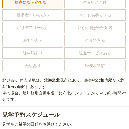
檀家になる必要なし
生前申込可能
継承者がいらない
ペット供養できる
バリアフリー設計
駅から徒歩5分圏内
法要できる
会食できる
駐車場あり
送迎サービスあり
売店あり
管理者常駐
北見市立 住吉墓地
は、
北海道
北見市
にあり
、最寄駅の
相内
駅
から
約
4.1km
の場所にあり
ます。
車の場合
、旭川紋別自動車道「比布北インター」から車で約2時間28
分
です。
見学予約スケジュール
見学をご希望の日程をお選びください。