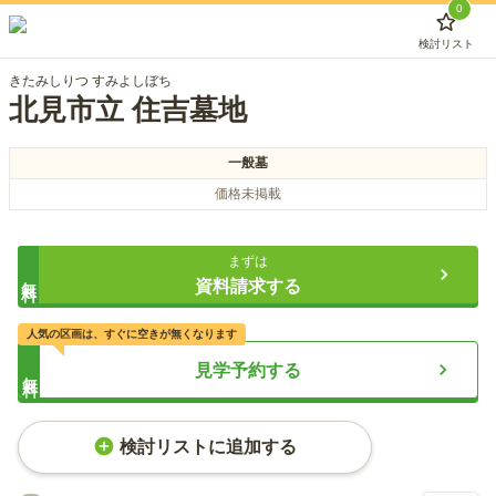
0
検討リスト
きたみしりつ すみよしぼち
北見市立 住吉墓地
一般墓
価格未掲載
まずは
無料
資料請求する
人気の区画は、すぐに空きが無くなります
見学予約する
無料
検討リストに追加する