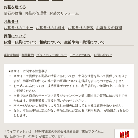
お墓を建てる
墓石の価格
お墓の管理費
お墓のリフォーム
お墓参り
お墓参りのマナー
お墓参りのお供え
お墓参りの服装
お墓参りの時期
葬儀について
仏壇・仏具について
相続について
生前準備・終活について
運営者情報
利用規約
プライバシーポリシー
口コミについて
お問い合わせ
■当サイトに関する注意事項
当サイトで提供する商品の情報にあたっては、十分な注意を払って提供しておりま
すが、情報の正確性その他一切の事項についてを保証をするものではありません。
お申込みにあたっては、提携事業者のサイトや、利用規約をご確認の上、ご自身で
ご判断ください。
当社では各商品のサービス内容及びキャンペーン等に関するご質問にはお答えでき
かねます。提携事業者に直接お問い合わせください。
本ページのいかなる情報により生じた損失に対しても当社は責任を負いません。
なお、本注意事項に定めがない事項は当社が定める「利用規約」 が適用されるもの
とします。
「ライフドット」は、1984年創業の株式会社鎌倉新書（東証プライム上
場、証券コード：6184）が運営しています。