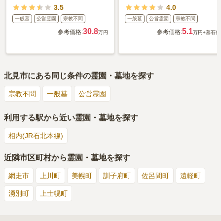
3.5
4.0
一般墓
公営霊園
宗教不問
一般墓
公営霊園
宗教不問
30.8
5.1
参考価格:
参考価格:
万円
万円
+墓石代
北見市
にある同じ条件の霊園・墓地を探す
宗教不問
一般墓
公営霊園
利用する駅から近い霊園・墓地を探す
相内(JR石北本線)
近隣市区町村から霊園・墓地を探す
網走市
上川町
美幌町
訓子府町
佐呂間町
遠軽町
湧別町
上士幌町