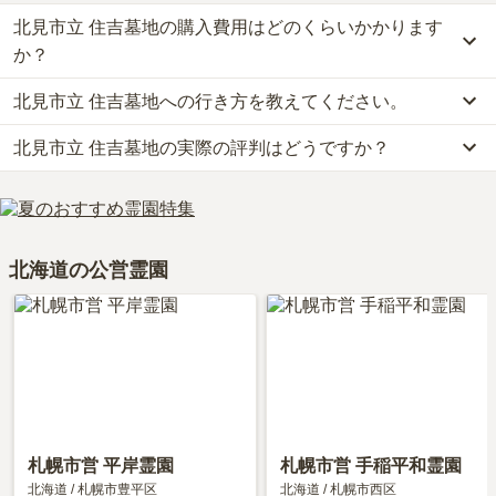
北見市立 住吉墓地の購入費用はどのくらいかかります
か？
北見市立 住吉墓地への行き方を教えてください。
北見市立 住吉墓地の現在の販売価格については現在調査中です。
お墓は、価格が高いものがよい、安いものが悪い、という訳ではあ
北見市立 住吉墓地の実際の評判はどうですか？
車の場合、旭川紋別自動車道「比布北インター」から車で約2時間
りません。大切なのは、ご家族が心から納得し、安心してお参りで
28分です。
きる場所を選ぶことです。
北見市立 住吉墓地の口コミはまだ投稿されておりません。
詳しいルートや地図は、本ページの「地図・交通アクセス」欄をご
口コミはあくまで一つの目安です。資料請求や現地見学を通して、
確認ください。
ご自身の目で雰囲気を確認してみることをおすすめします。
北海道の公営霊園
札幌市営 平岸霊園
札幌市営 手稲平和霊園
北海道
/
札幌市豊平区
北海道
/
札幌市西区