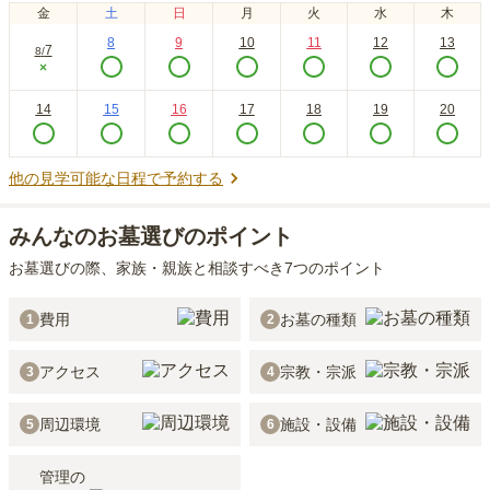
金
土
日
月
火
水
木
8
9
10
11
12
13
7
8
/
×
14
15
16
17
18
19
20
他の見学可能な日程で予約する
みんなのお墓選びのポイント
お墓選びの際、家族・親族と相談すべき7つのポイント
費用
お墓の種類
1
2
アクセス
宗教・宗派
3
4
周辺環境
施設・設備
5
6
管理の