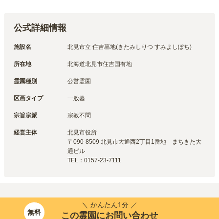
公式詳細情報
施設名
北見市立 住吉墓地(きたみしりつ すみよしぼち)
所在地
北海道北見市住吉国有地
霊園種別
公営霊園
区画タイプ
一般墓
宗旨宗派
宗教不問
経営主体
北見市
役所
〒
090-8509
北見市大通西2丁目1番地　まちきた大
通ビル
TEL：
0157-23-7111
＼ かんたん1分 ／
無料
この霊園にお問い合わせ