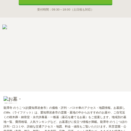
受付時間：
09:30～18:00
（土日祝も対応）
龍潭寺 のうこつぼ(愛知県岩倉市）の価格・評判・バスや車のアクセス・地図情報。お墓探し
のlife.（ライフドット）は、愛知県岩倉市の霊園・墓地の中からおすすめのお墓や、ご自宅近
くの樹木葬・納骨堂・永代供養墓・一般墓（墓石を建てるお墓）をご提案します。地域別の墓
地一覧、費用相場、人気ランキングなど、お墓選びに役立つ情報が満載。龍潭寺 のうこつぼの
評判・口コミや、詳細な交通アクセス・地図、料金・値段もご覧いただけます。民営霊園・公