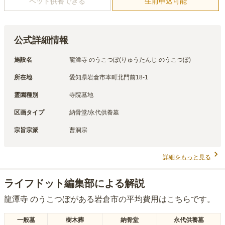
ペット供養できる
生前申込可能
公式詳細情報
施設名
龍潭寺 のうこつぼ(りゅうたんじ のうこつぼ)
所在地
愛知県岩倉市本町北門前18-1
霊園種別
寺院墓地
区画タイプ
納骨堂/永代供養墓
宗旨宗派
曹洞宗
詳細をもっと見る
ライフドット編集部による解説
龍潭寺 のうこつぼ
がある
岩倉市
の平均費用はこちらです。
一般墓
樹木葬
納骨堂
永代供養墓