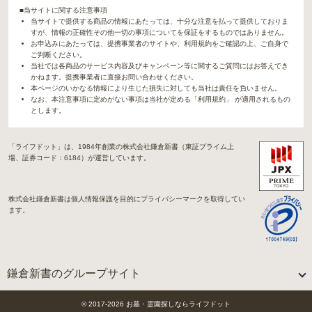
■当サイトに関する注意事項
当サイトで提供する商品の情報にあたっては、十分な注意を払って提供しておりま
すが、情報の正確性その他一切の事項についてを保証をするものではありません。
お申込みにあたっては、提携事業者のサイトや、利用規約をご確認の上、ご自身で
ご判断ください。
当社では各商品のサービス内容及びキャンペーン等に関するご質問にはお答えでき
かねます。提携事業者に直接お問い合わせください。
本ページのいかなる情報により生じた損失に対しても当社は責任を負いません。
なお、本注意事項に定めがない事項は当社が定める「利用規約」 が適用されるもの
とします。
「ライフドット」は、1984年創業の株式会社鎌倉新書（東証プライム上
場、証券コード：6184）が運営しています。
株式会社鎌倉新書は個人情報保護を目的にプライバシーマークを取得してい
ます。
鎌倉新書のグループサイト
「Life.（ライフドット）」関連サイト
© 2017-
2026
お墓・霊園探しならライフドット