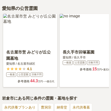
愛知県の公営霊園
名古屋市営 みどりが丘公
長久手市卯塚墓園
愛知県
/
長久手市
園墓地
一般墓
公営霊園
宗教不問
愛知県
/
名古屋市緑区
4.1
15
参考価格:
万円
+墓石代
一般墓
公営霊園
宗教不問
44.3
参考価格:
万円～
+墓石代
岩倉市
にある同じ条件の霊園・墓地を探す
永代供養プランあり
曹洞宗
納骨堂
永代供養墓