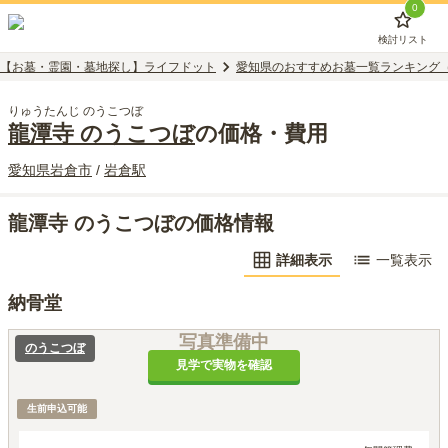
0
検討リスト
【お墓・霊園・墓地探し】ライフドット
愛知県のおすすめお墓一覧ランキング
りゅうたんじ のうこつぼ
龍潭寺 のうこつぼ
の価格・費用
愛知県
岩倉市
/
岩倉
駅
龍潭寺 のうこつぼの価格情報
詳細表示
一覧表示
納骨堂
写真準備中
のうこつぼ
見学で実物を確認
生前申込可能