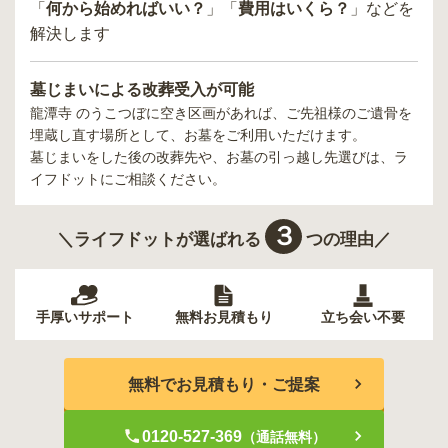
「
何から始めればいい？
」「
費用はいくら？
」などを
解決します
墓じまいによる改葬受入が可能
龍潭寺 のうこつぼ
に空き区画があれば、ご先祖様のご遺骨を
埋蔵し直す場所として、お墓をご利用いただけます。
墓じまいをした後の改葬先や、お墓の引っ越し先選びは、ラ
イフドットにご相談ください。
３
＼ライフドットが選ばれる
つの理由／
手厚いサポート
無料お見積もり
立ち会い不要
無料でお見積もり・ご提案
0120-527-369
（通話無料）