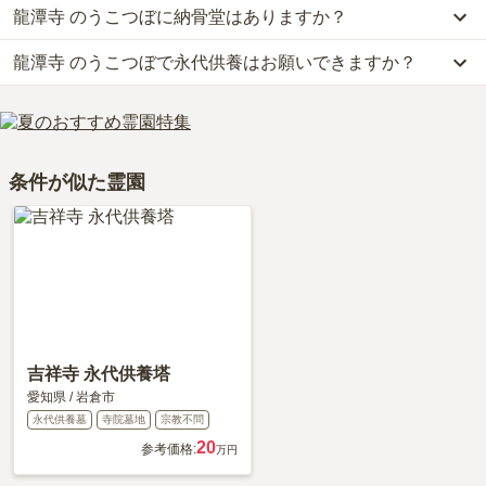
龍潭寺 のうこつぼに納骨堂はありますか？
龍潭寺 のうこつぼの口コミはまだ投稿されておりません。
確認ください。
お墓は、価格が高いものがよい、安いものが悪い、という訳ではあ
口コミはあくまで一つの目安です。資料請求や現地見学を通して、
りません。大切なのは、ご家族が心から納得し、安心してお参りで
龍潭寺 のうこつぼで永代供養はお願いできますか？
はい、龍潭寺 のうこつぼには1種類の納骨堂がございます。
ご自身の目で雰囲気を確認してみることをおすすめします。
きる場所を選ぶことです。
費用は、約49.8万円からとなっております。
はい、龍潭寺 のうこつぼは永代供養に対応しています。
龍潭寺 のうこつぼがある愛知県の納骨堂の相場価格は、約50万円
費用は、約49.8万円からとなっております。
です。
龍潭寺 のうこつぼがある愛知県の永代供養墓の相場価格は、約61
納骨堂
について詳しく知りたい方は『
納骨堂とは？お墓との違い・
条件が似た霊園
万円です。
費用・デメリットを解説！
』をご覧ください。
永代供養について詳しく知りたい方は『
永代供養墓をわかりやすく
解説！
』をご覧ください。
吉祥寺 永代供養塔
愛知県
/
岩倉市
永代供養墓
寺院墓地
宗教不問
20
参考価格:
万円