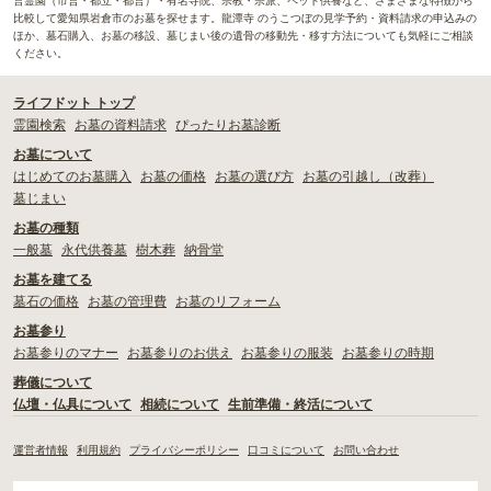
営霊園（市営・都立・都営）・有名寺院、宗教・宗派、ペット供養など、さまざまな特徴から
比較して愛知県岩倉市のお墓を探せます。龍潭寺 のうこつぼの見学予約・資料請求の申込みの
ほか、墓石購入、お墓の移設、墓じまい後の遺骨の移動先・移す方法についても気軽にご相談
ください。
ライフドット トップ
霊園検索
お墓の資料請求
ぴったりお墓診断
お墓について
はじめてのお墓購入
お墓の価格
お墓の選び方
お墓の引越し（改葬）
墓じまい
お墓の種類
一般墓
永代供養墓
樹木葬
納骨堂
お墓を建てる
墓石の価格
お墓の管理費
お墓のリフォーム
お墓参り
お墓参りのマナー
お墓参りのお供え
お墓参りの服装
お墓参りの時期
葬儀について
仏壇・仏具について
相続について
生前準備・終活について
運営者情報
利用規約
プライバシーポリシー
口コミについて
お問い合わせ