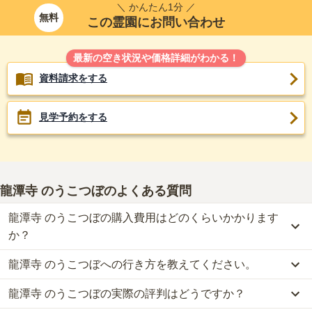
＼ かんたん1分 ／
無料
この霊園にお問い合わせ
最新の空き状況や価格詳細がわかる！
資料請求をする
見学予約をする
龍潭寺 のうこつぼ
のよくある質問
龍潭寺 のうこつぼの購入費用はどのくらいかかります
か？
龍潭寺 のうこつぼへの行き方を教えてください。
龍潭寺 のうこつぼでは、納骨堂が約49.8万円からお求めいただけま
す。
龍潭寺 のうこつぼの実際の評判はどうですか？
公共交通機関の場合、名鉄犬山線「岩倉駅」から徒歩約8分です。
なお、龍潭寺 のうこつぼがある愛知県の相場は、納骨堂が約50万
詳しいルートや地図は、本ページの「地図・交通アクセス」欄をご
円です。