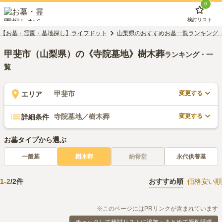
0
検討リスト
【お墓・霊園・墓地探し】ライフドット
山梨県のおすすめお墓一覧ランキング
甲斐市（山梨県）の《寺院墓地》樹木葬
ランキング・一
覧
変更する
甲斐市
エリア
変更する
寺院墓地／樹木葬
詳細条件
お墓タイプから選ぶ
一般墓
樹木葬
納骨堂
永代供養墓
1
-
2
/
2
件
おすすめ順
価格安い順
※このページにはPRリンクが含まれています