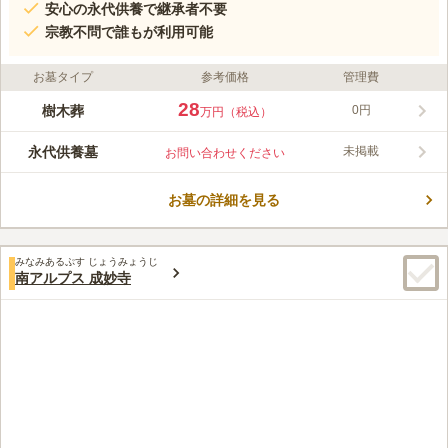
安心の永代供養で継承者不要
宗教不問で誰もが利用可能
お墓タイプ
参考価格
管理費
28
樹木葬
0円
万円（税込）
永代供養墓
未掲載
お問い合わせください
お墓の詳細を見る
みなみあるぷす じょうみょうじ
南アルプス 成妙寺