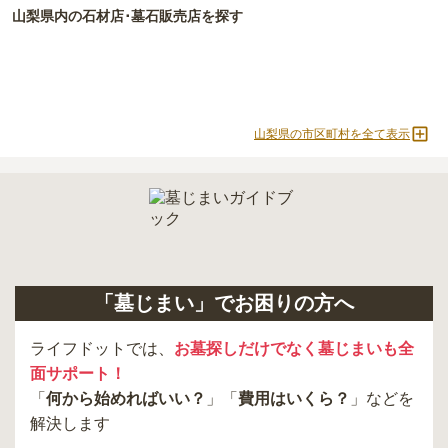
必ず確認することをおすすめします。
山梨県
内の石材店･墓石販売店を探す
現地への見学が難しい場合は、資料請求でも各霊園の詳しい料金案
内を取り寄せることができます。
山梨県の市区町村を全て表示
「墓じまい」でお困りの方へ
ライフドットでは、
お墓探しだけでなく墓じまいも全
面サポート！
「
何から始めればいい？
」「
費用はいくら？
」などを
解決します