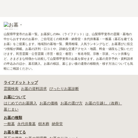
山梨県甲斐市のお墓一覧。お墓探しのlife.（ライフドット）は、山梨県甲斐市の霊園・墓地の
中からおすすめのお墓や、ご自宅近くの樹木葬・納骨堂・永代供養墓・一般墓（墓石を建てる
お墓）をご提案します。地域別の墓地一覧、費用相場、人気ランキングなど、お墓選びに役立
つ情報が満載。お墓の評判・口コミや、詳細な交通アクセス・地図、料金・値段もご覧いただ
けます。民営霊園・公営霊園（市営・都立・都営）・有名寺院、宗教・宗派、ペット供養な
ど、さまざまな特徴から比較して山梨県甲斐市のお墓を探せます。お墓の見学予約・資料請求
の申込みのほか、墓石購入、お墓の移設、墓じまい後の遺骨の移動先・移す方法についても気
軽にご相談ください。
ライフドット トップ
霊園検索
お墓の資料請求
ぴったりお墓診断
お墓について
はじめてのお墓購入
お墓の価格
お墓の選び方
お墓の引越し（改葬）
墓じまい
お墓の種類
一般墓
永代供養墓
樹木葬
納骨堂
お墓を建てる