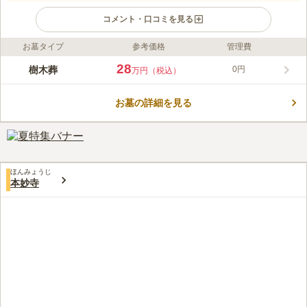
コメント・口コミを見る
お墓タイプ
参考価格
管理費
ライフドット編集部のコメント
甲斐市万才の墓苑では、管理費不要で永代にわたり供養される樹
28
樹木葬
0円
万円（税込）
木葬をご案内しています。宗旨宗派を問わず、誰でも安心して利
用可能。継承者不要で、永代使用料が含まれた価格で提供されて
お墓の詳細を見る
おり、経済的な負担を軽減します。また、甲府昭和インターから
コメントの続きを読む
車で約6分、JR竜王駅から車で約10分とアクセスも良好で、便利
な立地です。
口コミ評価
この霊園はまだ誰からも評価されていません。
ほんみょうじ
本妙寺