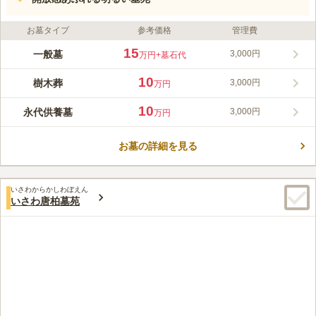
お墓タイプ
参考価格
管理費
15
一般墓
3,000円
万円
+墓石代
10
樹木葬
3,000円
万円
10
永代供養墓
3,000円
万円
お墓の詳細を見る
いさわからかしわぼえん
いさわ唐柏墓苑