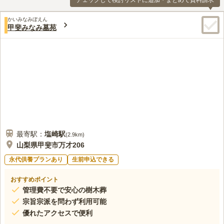
チェックして検討リストに追加・まとめて資料請求
かいみなみぼえん
甲斐みなみ墓苑
最寄駅：
塩崎
駅
(
2.9km
)
山梨県甲斐市万才206
永代供養プランあり
生前申込できる
おすすめポイント
管理費不要で安心の樹木葬
宗旨宗派を問わず利用可能
優れたアクセスで便利