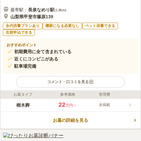
最寄駅：
長泉なめり
駅
(
1.8km
)
山梨県甲斐市篠原139
永代供養プランあり
檀家になる必要なし
ペット供養できる
生前申込できる
おすすめポイント
初期費用に全て含まれている
近くにコンビニがある
駐車場完備
コメント・口コミを見る
お墓タイプ
参考価格
管理費
ライフドット編集部のコメント
甲斐市役所そばの本妙寺境内にある樹木葬です。区画は4つあ
22
樹木葬
未掲載
万円～
り、どちらの区画も愛するペットと⼀緒のお墓に入ることができ
ます。また、本妙寺の住職が自らお墓の管理を行うため、お墓の
お墓の詳細を見る
管理が心配という方も安心して利用できます。さらに後継者のい
コメントの続きを読む
らない永代供養付きの樹木葬なので、後継者に悩んでいる方にも
おすすめです。
口コミ評価