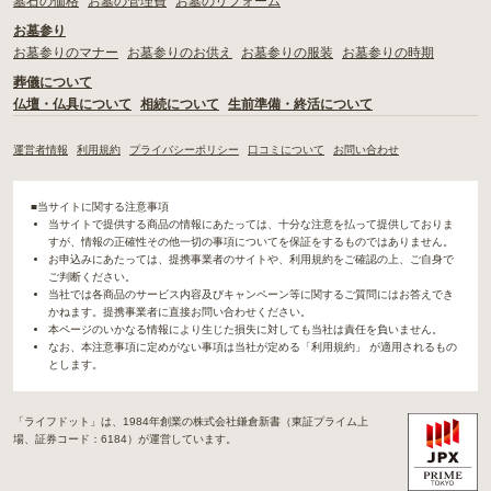
墓石の価格
お墓の管理費
お墓のリフォーム
お墓参り
お墓参りのマナー
お墓参りのお供え
お墓参りの服装
お墓参りの時期
葬儀について
仏壇・仏具について
相続について
生前準備・終活について
運営者情報
利用規約
プライバシーポリシー
口コミについて
お問い合わせ
■当サイトに関する注意事項
当サイトで提供する商品の情報にあたっては、十分な注意を払って提供しておりま
すが、情報の正確性その他一切の事項についてを保証をするものではありません。
お申込みにあたっては、提携事業者のサイトや、利用規約をご確認の上、ご自身で
ご判断ください。
当社では各商品のサービス内容及びキャンペーン等に関するご質問にはお答えでき
かねます。提携事業者に直接お問い合わせください。
本ページのいかなる情報により生じた損失に対しても当社は責任を負いません。
なお、本注意事項に定めがない事項は当社が定める「利用規約」 が適用されるもの
とします。
「ライフドット」は、1984年創業の株式会社鎌倉新書（東証プライム上
場、証券コード：6184）が運営しています。