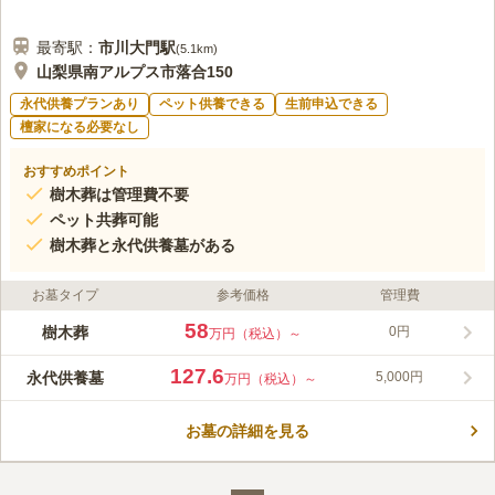
最寄駅：
市川大門
駅
(
5.1km
)
山梨県南アルプス市落合150
永代供養プランあり
ペット供養できる
生前申込できる
檀家になる必要なし
おすすめポイント
樹木葬は管理費不要
ペット共葬可能
樹木葬と永代供養墓がある
お墓タイプ
参考価格
管理費
58
樹木葬
0円
万円（税込）～
127.6
永代供養墓
5,000円
万円（税込）～
お墓の詳細を見る