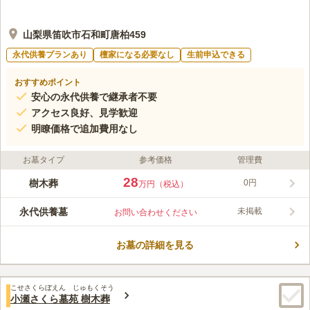
山梨県笛吹市石和町唐柏459
永代供養プランあり
檀家になる必要なし
生前申込できる
おすすめポイント
安心の永代供養で継承者不要
アクセス良好、見学歓迎
明瞭価格で追加費用なし
お墓タイプ
参考価格
管理費
28
樹木葬
0円
万円（税込）
永代供養墓
未掲載
お問い合わせください
お墓の詳細を見る
こせさくらぼえん じゅもくそう
小瀬さくら墓苑 樹木葬