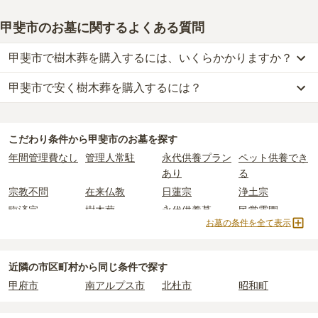
甲斐市のお墓に関するよくある質問
甲斐市で樹木葬を購入するには、いくらかかりますか？
甲斐市で安く樹木葬を購入するには？
甲斐市
での購入費用の目安は、
樹木葬が約60万円
です。
樹木葬・納骨堂・永代供養墓は、基本的に墓石代がかからず、永代
甲斐市
で一番安価な
樹木葬
は、
本妙寺
の
樹木葬
で、
22万円
からお求
使用料のみかかります。
めいただけます。
こだわり条件から
甲斐市
のお墓を探す
一般的に最も費用を抑えられるのは、他の方のご遺骨と一緒に埋葬
なお、お墓によっては以下の費用が別途かかる場合があります。
年間管理費なし
管理人常駐
永代供養プラン
ペット供養でき
する
「合祀墓（ごうしぼ）」
と呼ばれるタイプです。個別のお墓に
・
開眼法要の費用
：お墓を新しく建てた際に行う儀式のための費
あり
る
比べて省スペースで管理の手間がかからないため、費用が安く設定
用。僧侶に渡すお布施がかかります。
宗教不問
在来仏教
日蓮宗
浄土宗
されています。
・
納骨式の費用
：お墓に遺骨を納める儀式のための費用。僧侶に渡
臨済宗
樹木葬
永代供養墓
民営霊園
価格の目安は、1名あたり5万円〜30万円程度です。
すお布施、会食などの費用がかかります。
お墓の条件を全て表示
寺院墓地
1人用区画あり
2人用区画あり
3人用区画あり
・
年間管理費
：お墓の管理費。契約後、毎年発生するケースがあり
甲斐市
で安価なお墓を探したい場合は、
価格の安い順
で並び替えて
ます。
お墓を探すのがおすすめです。
近隣の市区町村から
同じ条件で探す
正確な費用は、区画や石材の選び方によって大きく変わるため、見
甲府市
南アルプス市
北杜市
昭和町
積もりを取るまで確定しません。
現地見学では、担当者に「提示金額以外にかかる費用はないか」を