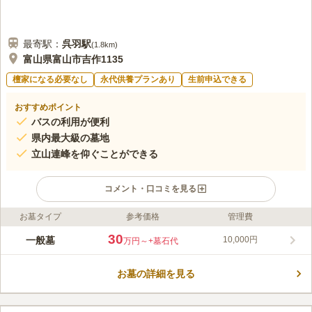
最寄駅：
呉羽
駅
(
1.8km
)
富山県富山市吉作1135
檀家になる必要なし
永代供養プランあり
生前申込できる
おすすめポイント
バスの利用が便利
県内最大級の墓地
立山連峰を仰ぐことができる
コメント・口コミを見る
お墓タイプ
参考価格
管理費
ライフドット編集部のコメント
立山連峰を望む呉羽丘陵の麓に位置している寺院墓地です。 県
30
一般墓
10,000円
万円～
+墓石代
内最大級で、段々畑の様にお墓が建ち並んでいます。 建立期間
の制限がないので、好きな時にお墓を建てることができます。
お墓の詳細を見る
0.73坪から4.44坪以上までと広い区画が多くあり、予算や要望に
コメントの続きを読む
よって選べるのも嬉しいポイントです。 近くには「城山公園」
や「富山県呉羽青少年自然の家」などがあり、お出かけにも便利
口コミ評価