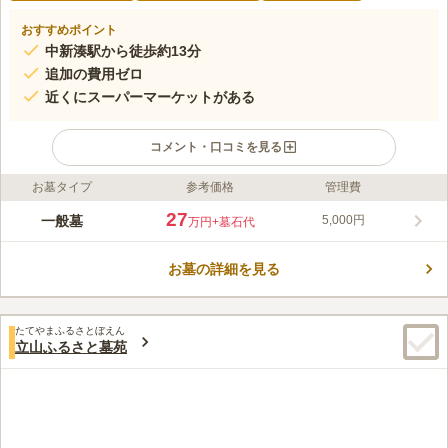
おすすめポイント
中新湊駅から徒歩約13分
追加の費用ゼロ
近くにスーパーマーケットがある
コメント・口コミを見る
お墓タイプ
参考価格
管理費
ライフドット編集部のコメント
牧野金屋墓苑は、富山県高岡市の迎西寺にある墓苑です。お寺が
27
一般墓
5,000円
万円
+墓石代
管理していますが、宗旨・宗派不問で誰でも利用できます。墓域
は坂や階段がなく平坦で、参道もフラットになっており、足腰が
お墓の詳細を見る
不自由な方でもお参りがしやすくなっています。周りは住宅と田
コメントの続きを読む
畑が多く高い建物がないため、日当たりがよく明るい雰囲気で
す。
口コミ評価
たてやまふるさとぼえん
この霊園はまだ誰からも評価されていません。
立山ふるさと墓苑