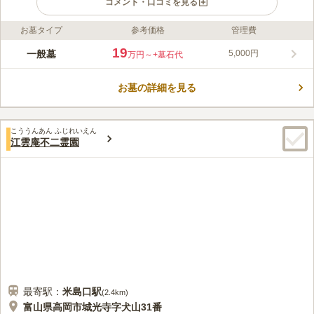
コメント・口コミを見る
お墓タイプ
参考価格
管理費
ライフドット編集部のコメント
常願寺川の近くにある圓光寺の寺院墓地です。 県道175号線（新
19
一般墓
5,000円
万円～
+墓石代
庄大山線）や県道68号線にほど近く、駐車場を完備しています。
一般墓だけではなく樹木葬型永代供養墓があります。 また、多
お墓の詳細を見る
彩なニーズに応えるために、自由設計のできる区画があるのも嬉
コメントの続きを読む
しいポイントです。 立山連峰を一望できる見晴らしの良い場所
で、清々しい風を感じながらお参りできます。
口コミ評価
こううんあん ふじれいえん
4.3
みんなの評価
口コミ
1
件
江雲庵不二霊園
川沿いにポツンとある感じ（道路からはすぐですが）なので、お
40代
女性
花・お供え物は買ってからくる感じだと思います。土地勘がないのでお店
が近いのかは分かりません。
口コミの続きを読む
最寄駅：
米島口
駅
(
2.4km
)
富山県高岡市城光寺字犬山31番