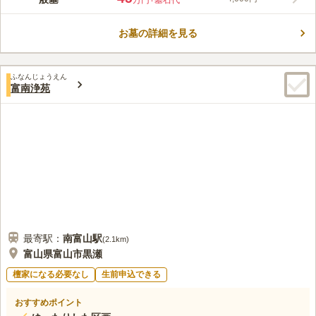
万円
+墓石代
御廟」や「呉羽山公園」が近い神聖なエリアにあります。 神通
川や富山湾にもほど近く、清らかな空気が風に乗って運ばれてき
お墓の詳細を見る
ます。 富山市街地からも約10分でアクセスできる便利な場所で
コメントの続きを読む
す。 駐車場があり、車でお参りすることができるのも魅力のひ
とつです。
口コミ評価
ふなんじょうえん
この霊園はまだ誰からも評価されていません。
富南浄苑
最寄駅：
南富山
駅
(
2.1km
)
富山県富山市黒瀬
檀家になる必要なし
生前申込できる
おすすめポイント