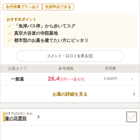
永代供養プランあり
生前申込できる
おすすめポイント
「魚津バス停」から歩いてスグ
真宗大谷派の寺院墓地
都市型のお墓を建てたい方にピッタリ
コメント・口コミを見る
お墓タイプ
参考価格
管理費
ライフドット編集部のコメント
2016年に開園したばかりの寺院霊園です。 周囲を豊かな緑に囲
26.4
一般墓
5,000円
万円～
+墓石代
まれており、清々しい風を感じることができます。 コンパクト
な都市型区画で墓域内は舗装されています。 掃除の手間が掛か
お墓の詳細を見る
らず、草むしりが要らないので、頻繁に足を運べない方でも安心
コメントの続きを読む
です。 北陸自動車道「魚津インター」から車で約3分の好立地に
あり、駐車場も完備しているのも嬉しいポイントです。
口コミ評価
はすのはなれいえん
3.0
みんなの評価
口コミ
1
件
蓮の花霊苑
墓園の近くには、お店が無くて毎回ホームセンターや花屋さんま
50代
男性
で行って買ってここなくてはならない。また水道がなく用水の水をペット
ボトルに汲みに行っている
口コミの続きを読む