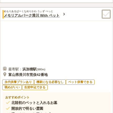
けるモニュメント葬型の永代供養墓や、3種類から選べるガーデ
ン墓地をご用意しております。その他、自然に還る樹木葬、一般
口コミ評価
墓区画など幅広く取り揃え、全区画ペットと一緒に眠れます。す
めもりあるぱーくなめりかわ うぃず ぺっと
この霊園はまだ誰からも評価されていません。
メモリアルパーク滑川 With ペット
べて承継者不要で将来も安心で、墓じまいや終活のご相談も随時
承っております。
最寄駅：
浜加積
駅
(
980m
)
富山県滑川市荒俣42番地
永代供養プランあり
檀家になる必要なし
ペット供養できる
眺めがいい
生前申込できる
おすすめポイント
北陸初のペットと入れるお墓
開放的で明るい霊園