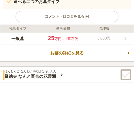
選べる二つのお墓タイプ
コメント・口コミを見る
お墓タイプ
参考価格
管理費
ライフドット編集部のコメント
メモリアルパーク滑川 With ペットは、愛するペットと一緒に入
25
一般墓
3,000円
万円～
+墓石代
ることができる新しい霊園です。滑川市街から近く海岸沿いに位
置し、田園風景の奥に美しい立山連峰を望むことができます。休
お墓の詳細を見る
憩テーブルとイスが数カ所にあるため、腰を休めてゆっくりとく
コメントの続きを読む
つろげます。全面バリアフリー設計のため、ご高齢の方やお子様
連れでのお参りも安心です。
口コミ評価
けんとくじ なんとゆりのはなれいえん
この霊園はまだ誰からも評価されていません。
賢徳寺 なんと百合の花霊園