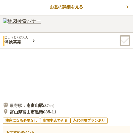
ら車で約17分の場所にあります。 公共交通機関だけではなく、
お墓の詳細を見る
車でのお参りも便利な好立地です。 都市型霊園で段差が少ない
コメントの続きを読む
バリアフリー設計なので、どなたでも気軽にお参りすることがで
きます。
口コミ評価
この霊園はまだ誰からも評価されていません。
じょうとくぼえん
浄徳墓苑
最寄駅：
南富山
駅
(
2.7km
)
富山県富山市黒瀬635-11
檀家になる必要なし
生前申込できる
永代供養プランあり
おすすめポイント