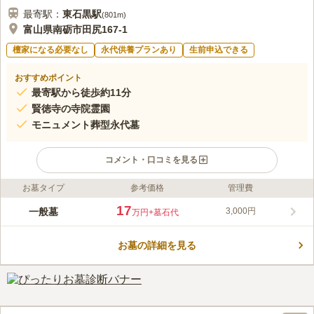
最寄駅：
東石黒
駅
(
801m
)
富山県南砺市田尻167-1
檀家になる必要なし
永代供養プランあり
生前申込できる
おすすめポイント
最寄駅から徒歩約11分
賢徳寺の寺院霊園
モニュメント葬型永代墓
コメント・口コミを見る
お墓タイプ
参考価格
管理費
ライフドット編集部のコメント
賢徳寺が管理・運営を行っている「モニュメント葬型永代墓」で
17
一般墓
3,000円
万円
+墓石代
す。 おひとり様だけではなく、2人・4人用が用意されているの
で、ご夫婦やご家族で一緒に眠ることができます。 生前申し込
お墓の詳細を見る
みが可能なので、終活をお考えの方にピッタリです。 ご家族や
コメントの続きを読む
親せきの方としっかりと話し合う時間を取ることができます。
駐車場を完備しており、旧福野町や旧福光町の中心街から車で約
口コミ評価
10分の好立地です。
この霊園はまだ誰からも評価されていません。