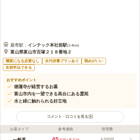
最寄駅：
インテック本社前
駅
(
3.4km
)
富山県富山市百塚２１８番地２
檀家になる必要なし
永代供養プランあり
眺めがいい
生前申込できる
おすすめポイント
徳蓮寺が経営するお墓
富山市内を一望できる高台にある霊苑
水と緑に触れられる好立地
コメント・口コミを見る
お墓タイプ
参考価格
管理費
ライフドット編集部のコメント
富山市内を一望することができる高台にあるお墓です。 「長岡
45
一般墓
4,000円