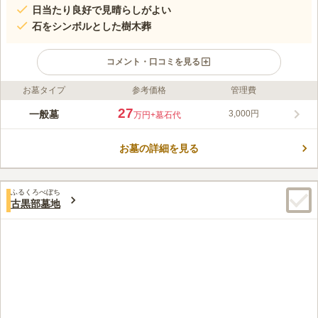
日当たり良好で見晴らしがよい
石をシンボルとした樹木葬
コメント・口コミを見る
お墓タイプ
参考価格
管理費
ライフドット編集部のコメント
利生寺浜黒崎墓地は、富山県富山市にある寺院墓地です。お墓の
27
一般墓
3,000円
万円
+墓石代
タイプは、一般墓、モニュメント（石）葬、永代供養墓の3タイ
プがあります。そのため、人数やお好みに合わせたお墓を選ぶこ
お墓の詳細を見る
とができます。周辺には海水浴場やキャンプ場があり、お参り前
コメントの続きを読む
後に散歩を楽しめます。自然豊かで落ち着いた雰囲気の墓地で
す。
口コミ評価
ふるくろべぼち
この霊園はまだ誰からも評価されていません。
古黒部墓地