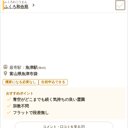
な場所です。
ふくろわごうえん
この霊園はまだ誰からも評価されていません。
ふくろ和合苑
最寄駅：
魚津
駅
(
4km
)
富山県魚津市袋
檀家になる必要なし
生前申込できる
おすすめポイント
青空がどこまでも続く気持ちの良い霊園
宗教不問
フラットで段差無し
コメント・口コミを見る