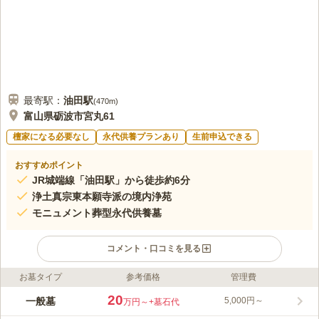
最寄駅：
油田
駅
(
470m
)
富山県砺波市宮丸61
檀家になる必要なし
永代供養プランあり
生前申込できる
おすすめポイント
JR城端線「油田駅」から徒歩約6分
浄土真宗東本願寺派の境内浄苑
モニュメント葬型永代供養墓
コメント・口コミを見る
お墓タイプ
参考価格
管理費
ライフドット編集部のコメント
国道156号線と坪野小矢部線が交差する場所にある境内浄苑で
20
一般墓
5,000円～
万円～
+墓石代
す。 駐車場を完備しており、北陸自動車道「小杉インター」か