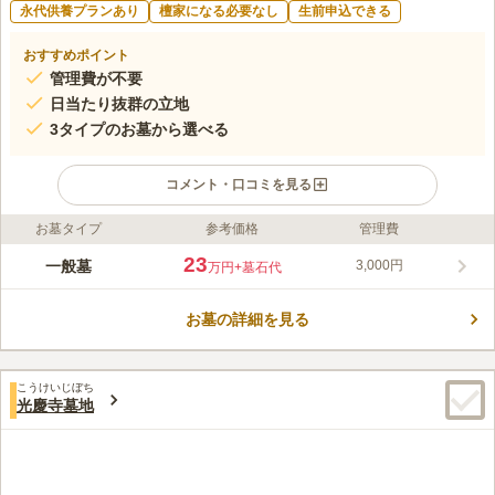
永代供養プランあり
檀家になる必要なし
生前申込できる
おすすめポイント
管理費が不要
日当たり抜群の立地
3タイプのお墓から選べる
コメント・口コミを見る
お墓タイプ
参考価格
管理費
ライフドット編集部のコメント
稲積メモリアルは、富山県氷見市にある寺院墓地です。山裾に位
23
一般墓
3,000円
万円
+墓石代
置する墓地は少し駅からは距離がありますが、駐車場が備えられ
ているため車でのお参りが可能です。近くには国道160号線と能
お墓の詳細を見る
越自動車道が通っており、2つの大きな道路に挟まれた場所に墓
コメントの続きを読む
地があります。周りには田んぼが広がり、余川川が流れ、山の向
こう側にはキャンプ場があります。自然の中で眠りたい方におす
口コミ評価
すめです。
こうけいじぼち
この霊園はまだ誰からも評価されていません。
光慶寺墓地