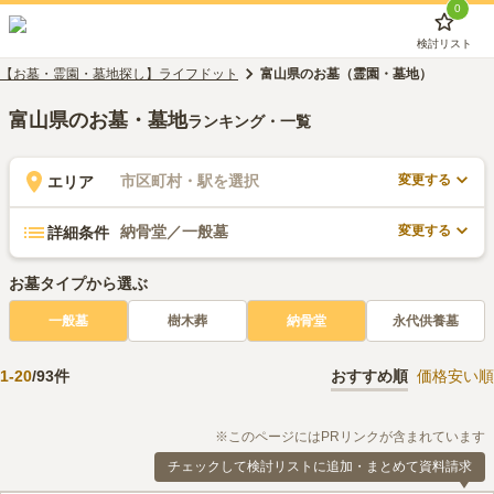
0
検討リスト
【お墓・霊園・墓地探し】ライフドット
富山県のお墓（霊園・墓地）
富山県のお墓・墓地
ランキング・一覧
変更する
市区町村・駅を選択
エリア
変更する
納骨堂／一般墓
詳細条件
お墓タイプから選ぶ
一般墓
樹木葬
納骨堂
永代供養墓
1
-
20
/
93
件
おすすめ順
価格安い順
※このページにはPRリンクが含まれています
チェックして検討リストに追加・まとめて資料請求