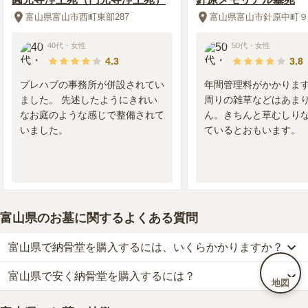
富山県富山市西町東部287
富山県富山市針原中町９
40代
・
女性
50代
・
女性
4.3
3.8
プレハブの事務所が併設されてい
年間管理料がかかりま
ました。 先述したようにきれい
周りの雑草などはあま
なお庭のような感じで整備されて
ん。きちんと草むしり
いました。
ているとおもいます。
富山県のお墓に関するよくある質問
富山県で納骨堂を購入するには、いくらかかりますか？
富山県で安く納骨堂を購入するには？
富山県
での購入費用の目安は、
納骨堂が約38万円
です。
地図
樹木葬・納骨堂・永代供養墓は、基本的に墓石代がかからず、永代
富山県
で一番安価な
納骨堂
は、
長蓮寺 樹木葬・納骨堂
の
納骨堂
で、
使用料のみかかります。