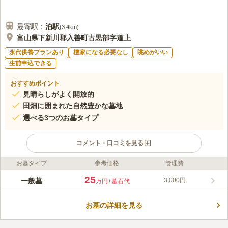
最寄駅：
泊
駅
(
3.4km
)
富山県下新川郡入善町古黒部字道上
永代供養プランあり
檀家になる必要なし
眺めがいい
生前申込できる
おすすめポイント
見晴らしがよく開放的
田畑に囲まれた自然豊かな墓地
選べる3つのお墓タイプ
コメント・口コミを見る
お墓タイプ
参考価格
管理費
ライフドット編集部のコメント
古黒部墓地は、富山県下新川郡入善町にある雄大な自然に囲まれ
25
一般墓
3,000円
万円
+墓石代
た寺院墓地です。空気が澄んでいて、海が近く、遠くには山々を
望めます。訪れる方も大自然に癒され、清々しい気持ちになるこ
お墓の詳細を見る
とでしょう。周りは田畑のため陽光を遮るものがなく、日当たり
コメントの続きを読む
がよいです。一般墓、モニュメント（石）葬、永代供養墓の3タ
イプがあり、人数やお好みに合わせたお墓を選ぶことができま