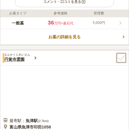
コメント・口コミを見る
お墓タイプ
参考価格
管理費
ライフドット編集部のコメント
国道41号線沿いに位置しており、墓域からは立山連峰を望むこと
36
一般墓
5,000円
万円
+墓石代
ができます。 開放感のあるつくりで、暖かい陽射しと清々しい
風を感じながら、穏やかな気持ちでお参りできます。 駐車場を
お墓の詳細を見る
完備しており、駐車場から墓域まで全てバリアフリー設計で、お
コメントの続きを読む
体が不自由な方向けの駐車スぺースも確保されています。 北陸
自動車道「富山インター」から車で約23分なので、遠方から車で
口コミ評価
来る方が居ても安心です。
えんかくじれいえん
3.8
みんなの評価
口コミ
1
件
円覚寺霊園
この近くに大きなホームセンターのようなお店はありませんが、
50代
女性
もう少し針原のほうへ行くとコンビニがあるのでそこでお花や線香を購入
することもできるとおもいます。
口コミの続きを読む
最寄駅：
魚津
駅
(
2.7km
)
富山県魚津市印田1058