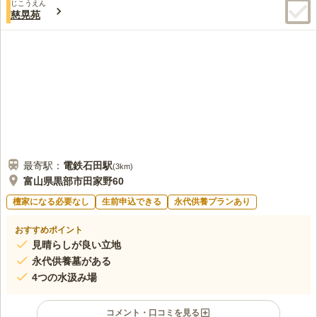
じこうえん
慈晃苑
最寄駅：
電鉄石田
駅
(
3km
)
富山県黒部市田家野60
檀家になる必要なし
生前申込できる
永代供養プランあり
おすすめポイント
見晴らしが良い立地
永代供養墓がある
4つの水汲み場
コメント・口コミを見る