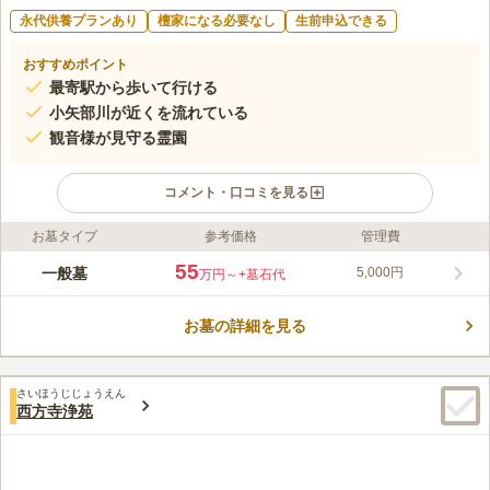
永代供養プランあり
檀家になる必要なし
生前申込できる
おすすめポイント
最寄駅から歩いて行ける
小矢部川が近くを流れている
観音様が見守る霊園
コメント・口コミを見る
お墓タイプ
参考価格
管理費
ライフドット編集部のコメント
運動公園や野球場、そしてカントルークラブが近くにある霊園で
55
一般墓
5,000円
万円～
+墓石代
す。 小矢部川にもほど近く、お参りの後にスポーツや散策を楽
しむことができます。 墓域内は全て舗装されており、地面がむ
お墓の詳細を見る
き出しになっていないので草取りの心配がありません。 16台駐
コメントの続きを読む
車可能な駐車スペースが設けられているので、車でお参りをした
い方でも安心です。
口コミ評価
さいほうじじょうえん
この霊園はまだ誰からも評価されていません。
西方寺浄苑