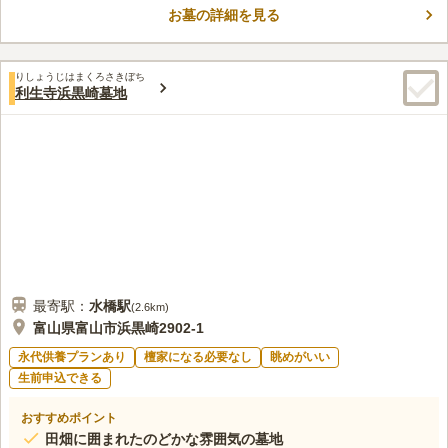
お墓の詳細を見る
墓の解体費用と永代供養がセットになったプランを付けることが
コメントの続きを読む
できるため、費用で不安を感じる方も利用しやすくなっていま
す。苑内からは立山連峰を望めますので、山や自然が好きな方に
口コミ評価
おすすめです。
りしょうじはまくろさきぼち
この霊園はまだ誰からも評価されていません。
利生寺浜黒崎墓地
最寄駅：
水橋
駅
(
2.6km
)
富山県富山市浜黒崎2902-1
永代供養プランあり
檀家になる必要なし
眺めがいい
生前申込できる
おすすめポイント
田畑に囲まれたのどかな雰囲気の墓地