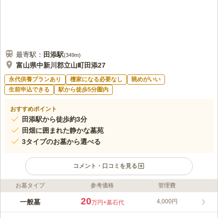
最寄駅：
田添
駅
(
349m
)
富山県中新川郡立山町田添27
永代供養プランあり
檀家になる必要なし
眺めがいい
生前申込できる
駅から徒歩5分圏内
おすすめポイント
田添駅から徒歩約3分
田畑に囲まれた静かな墓苑
3タイプのお墓から選べる
コメント・口コミを見る
お墓タイプ
参考価格
管理費
ライフドット編集部のコメント
立山ふるさと墓苑は、富山県中新川郡立山町にある寺院墓地で
20
一般墓
4,000円
万円
+墓石代
す。墓苑を管理している正覺寺はやや離れたところにあります
が、550年以上の歴史を持つ由緒正しいお寺です。一般墓は、お