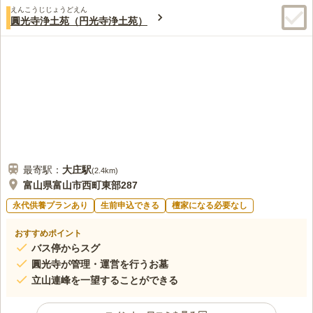
えんこうじじょうどえん
圓光寺浄土苑（円光寺浄土苑）
最寄駅：
大庄
駅
(
2.4km
)
富山県富山市西町東部287
永代供養プランあり
生前申込できる
檀家になる必要なし
おすすめポイント
バス停からスグ
圓光寺が管理・運営を行うお墓
立山連峰を一望することができる