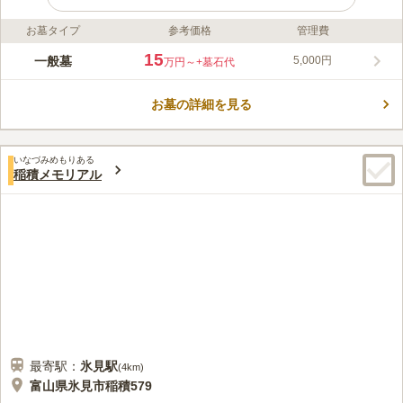
お墓タイプ
参考価格
管理費
ライフドット編集部のコメント
生前の申し込みが可能で永代供養墓もあります。 継承者がいな
15
一般墓
5,000円
万円～
+墓石代
い方や墓守の負担を少なくしたい方にもおすすめです。 永代供
養墓は、ご夫婦・ご家族4人のプランがあります。 最後の方の納
お墓の詳細を見る
骨から13年間は個別の供養、その後「モニュメント墓」での永代
コメントの続きを読む
供養をしてもらえます。 駐車場から苑内までは、バリアフリー
に対応しているので、車椅子の方でも移動に困ることはありませ
口コミ評価
ん。
いなづみめもりある
この霊園はまだ誰からも評価されていません。
稲積メモリアル
最寄駅：
氷見
駅
(
4km
)
富山県氷見市稲積579