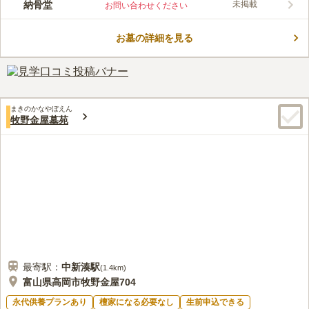
納骨堂
未掲載
お問い合わせください
堂」があり、利用人数や屋内外、供養形式などでタイプがわかれ
コメントの続きを読む
ているため、自分に合うお墓が見つかります。近くには「高岡市
藤子・F・不二雄ふるさとギャラリー」がありますので、お参り
お墓の詳細を見る
口コミ評価
後に立ち寄ってみてはいかがでしょうか。
この霊園はまだ誰からも評価されていません。
まきのかなやぼえん
牧野金屋墓苑
最寄駅：
中新湊
駅
(
1.4km
)
富山県高岡市牧野金屋704
永代供養プランあり
檀家になる必要なし
生前申込できる