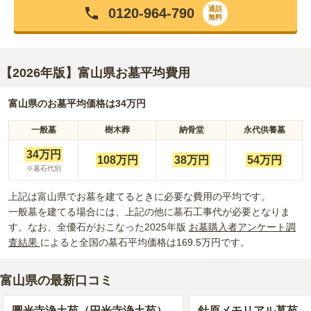
通話
0120-964-790
無料
【2026年版】富山県お墓平均費用
富山県のお墓平均価格は34万円
一般墓
樹木葬
納骨堂
永代供養墓
34万
円
108万
円
38万
円
54万
円
※墓石代別
上記は富山県でお墓を建てるときに必要な費用の平均です。
一般墓を建てる場合には、上記の他に墓石工事代が必要となりま
す。なお、全優石がおこなった2025年版
お墓購入者アンケート調
査結果
によると全国の墓石平均価格は169.5万円です。
富山県の最新口コミ
圓光寺浄土苑（円光寺浄土苑）
針原メモリアル墓苑