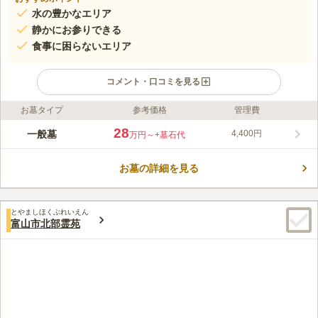
水の豊かなエリア
静かにお参りできる
食事に困らないエリア
コメント・口コミを見る
お墓タイプ
参考価格
管理費
ライフドット編集部のコメント
宗教不問で利用できる民営の霊園です。 一般墓の区画は3.96㎡
28
一般墓
4,400円
万円～
+墓石代
とゆったりしているので、故人の好み似合わせてデザインするこ
とが可能です。 また霊園の周辺にはスーパーマーケットやド
お墓の詳細を見る
ン・キホーテ、コンビニなどがあるのでお墓参りの買い出しには
コメントの続きを読む
困りません。 また少し足をのばせば「まちなか温泉ゆくりえ」
もあり、お参りの後に家族で楽しめます。
口コミ評価
とやましほくぶれいえん
この霊園はまだ誰からも評価されていません。
富山市北部霊苑