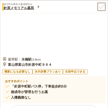
口コミ評価
す。
はりわらめもりあるぼえん
この霊園はまだ誰からも評価されていません。
針原メモリアル墓苑
最寄駅：
水橋
駅
(
3.6km
)
富山県富山市針原中町９６４
檀家になる必要なし
永代供養プランあり
生前申込できる
おすすめポイント
「針原中町駅バス停」下車徒歩約5分
徳成寺が管理を行うお墓
入檀義務なし