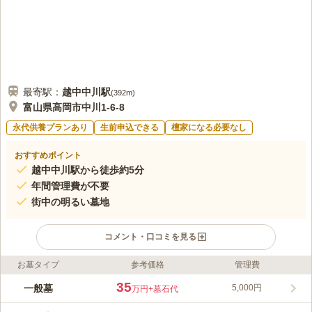
最寄駅：
越中中川
駅
(
392m
)
富山県高岡市中川1-6-8
永代供養プランあり
生前申込できる
檀家になる必要なし
おすすめポイント
越中中川駅から徒歩約5分
年間管理費が不要
街中の明るい墓地
コメント・口コミを見る
お墓タイプ
参考価格
管理費
ライフドット編集部のコメント
光慶寺墓地は、富山県高岡市にある寺院墓地です。墓地を管理す
35
一般墓
5,000円
万円
+墓石代
る光慶寺は、約600年続く浄土真宗本願寺派のお寺です。お墓は
「一般墓」「モニュメント葬（樹木葬）」「永代供養墓」「納骨