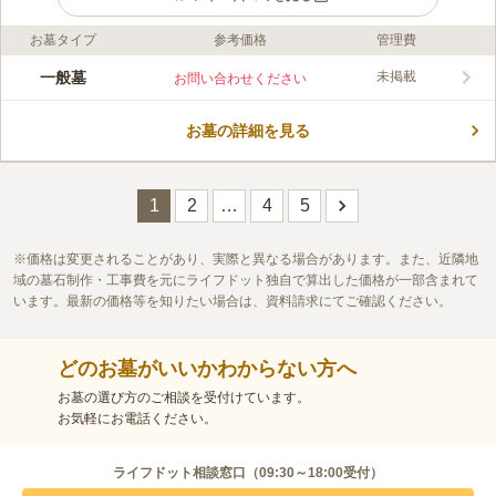
お墓タイプ
参考価格
管理費
ライフドット編集部のコメント
墓地は緑に囲まれており、四季折々の風景を楽しむことができま
一般墓
未掲載
お問い合わせください
す。 風通しや陽当たりも良いので、気持ち良く過ごせます。 墓
域には先祖代々のお墓も多く見られ、家族代々のお墓を建立でき
お墓の詳細を見る
る場所をお探しの方におすすめです。 「魚津インター」から車
コメントの続きを読む
で５分という立地にあるので、車でのアクセスも良好です。 遠
方から足を運んでくださる方が居ても安心できる好立地です。
口コミ評価
この霊園はまだ誰からも評価されていません。
1
2
…
4
5
価格は変更されることがあり、実際と異なる場合があります。また、近隣地
域の墓石制作・工事費を元にライフドット独自で算出した価格が一部含まれて
います。最新の価格等を知りたい場合は、資料請求にてご確認ください。
どのお墓がいいかわからない方へ
お墓の選び方のご相談を受付けています。
お気軽にお電話ください。
ライフドット相談窓口（
09:30～18:00
受付）