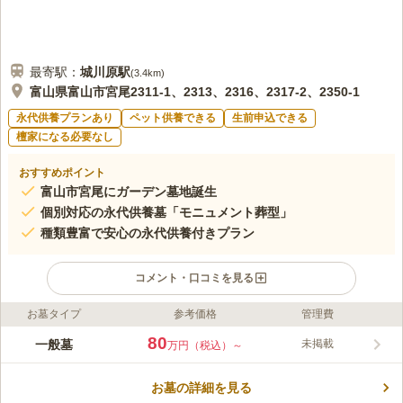
最寄駅：
城川原
駅
(
3.4km
)
富山県富山市宮尾2311-1、2313、2316、2317-2、2350-1
永代供養プランあり
ペット供養できる
生前申込できる
檀家になる必要なし
おすすめポイント
富山市宮尾にガーデン墓地誕生
個別対応の永代供養墓「モニュメント葬型」
種類豊富で安心の永代供養付きプラン
コメント・口コミを見る
お墓タイプ
参考価格
管理費
ライフドット編集部のコメント
富山市北部に新しく誕生した「富山市北部霊苑 想縁（そうえ
80
一般墓
未掲載
万円（税込）～
ん）」は、立山連峰を望む自然豊かな環境に広がるあたたかみの
あるガーデン墓地です。苑内は駐車場を完備し、安心のバリアフ
お墓の詳細を見る
リー設計です。 ご夫婦やおひとり様でも安心してご利用いただ
コメントの続きを読む