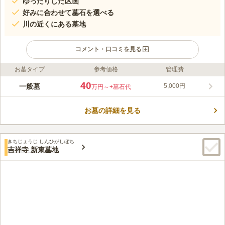
ゆったりした区画
好みに合わせて墓石を選べる
川の近くにある墓地
コメント・口コミを見る
お墓タイプ
参考価格
管理費
ライフドット編集部のコメント
富山市中心部にある閑静な浄苑です。 宗教不問で利用できるの
40
一般墓
5,000円
万円～
+墓石代
で、信仰を大切にしたい方や無宗教の方でも安心して眠ることが
できます。 周囲にはスーパーマーケットやコンビニ・飲食店が
お墓の詳細を見る
あるので、お墓参りの買い出しや食事に困ることはありません。
コメントの続きを読む
墓地内は手入れが行き届いており、清潔感があります。気持ちよ
くお墓参りができます。
口コミ評価
きちじょうじ しんひがしぼち
この霊園はまだ誰からも評価されていません。
吉祥寺 新東墓地