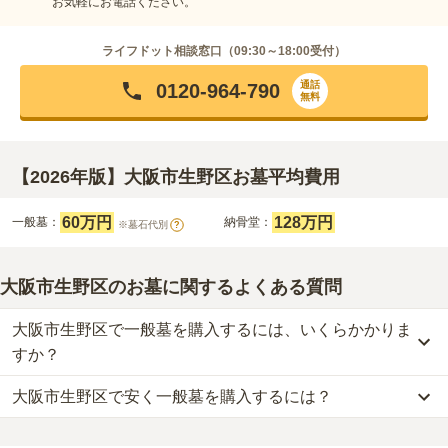
お気軽にお電話ください。
ライフドット相談窓口（
09:30～18:00
受付）
通話
0120-964-790
無料
【2026年版】大阪市生野区お墓平均費用
60万円
128万円
一般墓：
納骨堂：
※墓石代別
?
大阪市生野区のお墓に関するよくある質問
大阪市生野区で一般墓を購入するには、いくらかかりま
すか？
大阪市生野区で安く一般墓を購入するには？
大阪市生野区
での購入費用の目安は、
一般墓が約206万円
です。
一般墓を建てる場合は、「永代使用料（土地代）」と「墓石代」の
大阪市生野区
で一番安価な
一般墓
は、
四条墓地
の
一般墓
で、
60万円
2つが主な費用となります。