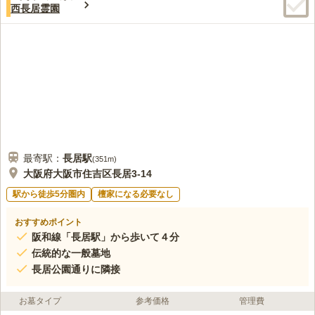
西長居霊園
最寄駅：
長居
駅
(
351m
)
大阪府大阪市住吉区長居3-14
駅から徒歩5分圏内
檀家になる必要なし
おすすめポイント
阪和線「長居駅」から歩いて４分
伝統的な一般墓地
長居公園通りに隣接
お墓タイプ
参考価格
管理費