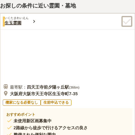
霊園の隣にス－パーが２４時間営業している。食事処は近くにい
60代
男性
お探しの条件に近い霊園・墓地
いところが無いので自家用車やバスにて、別の場所に移動している。
口コミの続きを読む
いくたまれいえん
生玉霊園
最寄駅：
四天王寺前夕陽ヶ丘
駅
(
366m
)
大阪府大阪市天王寺区生玉寺町7-35
檀家になる必要なし
生前申込できる
おすすめポイント
未使用新区画募集中
2路線から徒歩で行けるアクセスの良さ
整備された便利な園内