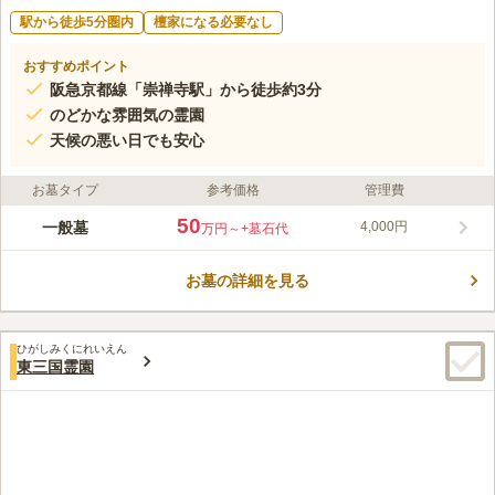
駅から徒歩5分圏内
檀家になる必要なし
おすすめポイント
阪急京都線「崇禅寺駅」から徒歩約3分
のどかな雰囲気の霊園
天候の悪い日でも安心
お墓タイプ
参考価格
管理費
50
一般墓
4,000円
万円～
+墓石代
お墓の詳細を見る
ひがしみくにれいえん
東三国霊園