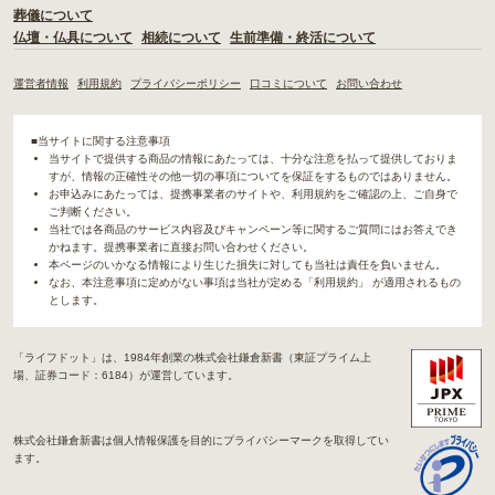
葬儀について
仏壇・仏具について
相続について
生前準備・終活について
運営者情報
利用規約
プライバシーポリシー
口コミについて
お問い合わせ
■当サイトに関する注意事項
当サイトで提供する商品の情報にあたっては、十分な注意を払って提供しておりま
すが、情報の正確性その他一切の事項についてを保証をするものではありません。
お申込みにあたっては、提携事業者のサイトや、利用規約をご確認の上、ご自身で
ご判断ください。
当社では各商品のサービス内容及びキャンペーン等に関するご質問にはお答えでき
かねます。提携事業者に直接お問い合わせください。
本ページのいかなる情報により生じた損失に対しても当社は責任を負いません。
なお、本注意事項に定めがない事項は当社が定める「利用規約」 が適用されるもの
とします。
「ライフドット」は、1984年創業の株式会社鎌倉新書（東証プライム上
場、証券コード：6184）が運営しています。
株式会社鎌倉新書は個人情報保護を目的にプライバシーマークを取得してい
ます。