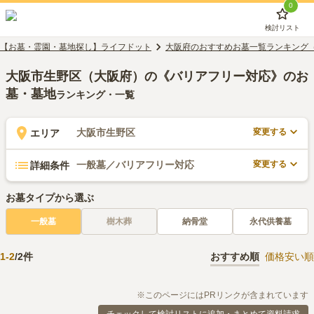
0
検討リスト
【お墓・霊園・墓地探し】ライフドット
大阪府のおすすめお墓一覧ランキング
大阪市生野区（大阪府）の《バリアフリー対応》のお
墓・墓地
ランキング・一覧
変更する
大阪市生野区
エリア
変更する
一般墓／バリアフリー対応
詳細条件
お墓タイプから選ぶ
一般墓
樹木葬
納骨堂
永代供養墓
1
-
2
/
2
件
おすすめ順
価格安い順
※このページにはPRリンクが含まれています