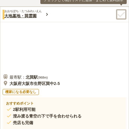
チェックして検討リストに追加・まとめて資料請求
おおぢぼち・たつみれいえん
大地墓地・巽霊園
最寄駅：
北巽
駅
(
968m
)
大阪府大阪市生野区巽中2-5
檀家になる必要なし
おすすめポイント
2駅利用可能
澄み渡る青空の下で手を合わせられる
売店も完備