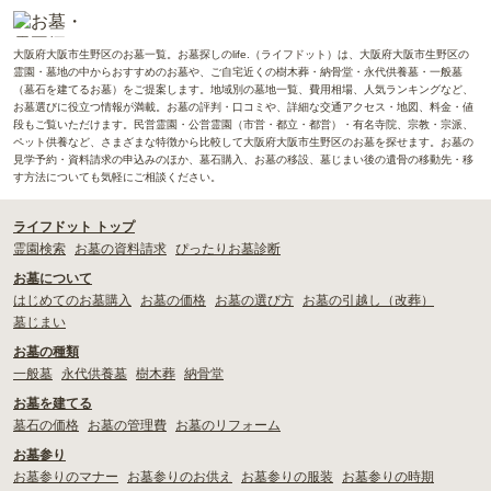
大阪府大阪市生野区のお墓一覧。お墓探しのlife.（ライフドット）は、大阪府大阪市生野区の
霊園・墓地の中からおすすめのお墓や、ご自宅近くの樹木葬・納骨堂・永代供養墓・一般墓
（墓石を建てるお墓）をご提案します。地域別の墓地一覧、費用相場、人気ランキングなど、
お墓選びに役立つ情報が満載。お墓の評判・口コミや、詳細な交通アクセス・地図、料金・値
段もご覧いただけます。民営霊園・公営霊園（市営・都立・都営）・有名寺院、宗教・宗派、
ペット供養など、さまざまな特徴から比較して大阪府大阪市生野区のお墓を探せます。お墓の
見学予約・資料請求の申込みのほか、墓石購入、お墓の移設、墓じまい後の遺骨の移動先・移
す方法についても気軽にご相談ください。
ライフドット トップ
霊園検索
お墓の資料請求
ぴったりお墓診断
お墓について
はじめてのお墓購入
お墓の価格
お墓の選び方
お墓の引越し（改葬）
墓じまい
お墓の種類
一般墓
永代供養墓
樹木葬
納骨堂
お墓を建てる
墓石の価格
お墓の管理費
お墓のリフォーム
お墓参り
お墓参りのマナー
お墓参りのお供え
お墓参りの服装
お墓参りの時期