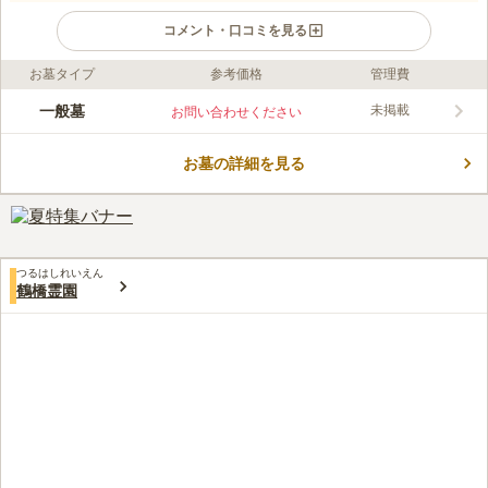
コメント・口コミを見る
お墓タイプ
参考価格
管理費
ライフドット編集部のコメント
大地墓地・巽霊園は、閑静な住宅街にある霊園です。宗教不問で
一般墓
未掲載
お問い合わせください
信仰を大切にしたい方や無宗教の方でも、安心して眠ることがで
きます。管理事務所や休憩所があり、水汲み場には屋根がついて
お墓の詳細を見る
いるので、暑い日は日影で休むことができます。売店があるた
コメントの続きを読む
め、お花やお線香を購入することができ、お墓参りの際に荷物が
少なくて済みます。最寄駅である地下鉄千日前線「南巽駅」を含
口コミ評価
めた複数の駅から徒歩圏内にあり、「巽中学校前」からも近いの
4.0
みんなの評価
口コミ
2
件
で、車がない方も安心してお墓参りができます。
お墓参りの途中に、霊園から5分位の場所の花屋さんで、花を購
50代
女性
つるはしれいえん
入します。ろうそく、線香は自宅から持参していきます。
鶴橋霊園
口コミの続きを読む