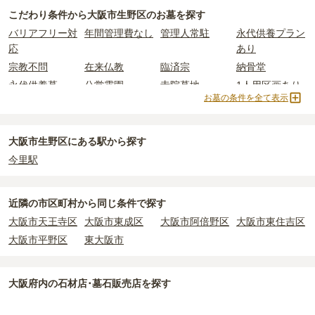
(墓石代別)
からお求めいただけます。
大阪市生野区
の一般墓の永代使用料の平均は
60万円
で、墓石代は
大
こだわり条件から
大阪市生野区
のお墓を探す
一般的に最も費用を抑えられるのは、他の方のご遺骨と一緒に埋葬
阪府の平均
145.7万円
です。いずれも区画の広さや墓石の大きさ・
バリアフリー対
年間管理費なし
管理人常駐
永代供養プラン
する
「合祀墓（ごうしぼ）」
と呼ばれるタイプです。個別のお墓に
素材によって変わります。
応
あり
比べて省スペースで管理の手間がかからないため、費用が安く設定
宗教不問
在来仏教
臨済宗
納骨堂
されています。
なお、お墓によっては以下の費用が別途かかる場合があります。
永代供養墓
公営霊園
寺院墓地
1人用区画あり
価格の目安は、1名あたり5万円〜30万円程度です。
・
開眼法要の費用
：お墓を新しく建てた際に行う儀式のための費
お墓の条件を全て表示
用。僧侶に渡すお布施がかかります。
大阪市生野区
で安価なお墓を探したい場合は、
価格の安い順
で並び
・
納骨式の費用
：お墓に遺骨を納める儀式のための費用。僧侶に渡
替えてお墓を探すのがおすすめです。
すお布施、会食などの費用がかかります。
大阪市生野区にある駅から探す
・
年間管理費
：お墓の管理費。契約後、毎年発生するケースがあり
今里駅
ます。
正確な費用は、区画や石材の選び方によって大きく変わるため、見
近隣の市区町村から
同じ条件で探す
積もりを取るまで確定しません。
大阪市天王寺区
大阪市東成区
大阪市阿倍野区
大阪市東住吉区
現地見学では、担当者に「提示金額以外にかかる費用はないか」を
大阪市平野区
東大阪市
必ず確認することをおすすめします。
現地への見学が難しい場合は、資料請求でも各霊園の詳しい料金案
内を取り寄せることができます。
大阪府
内の石材店･墓石販売店を探す