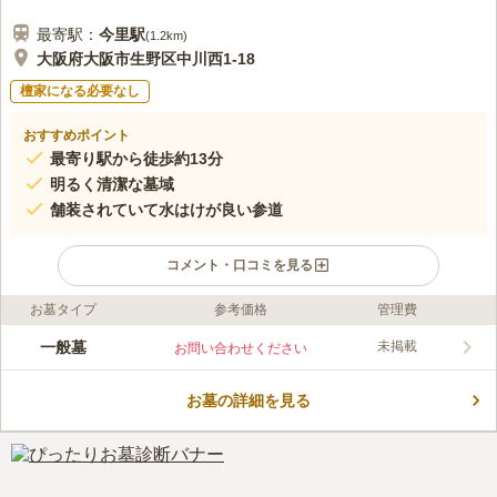
最寄駅：
今里
駅
(
1.2km
)
大阪府大阪市生野区中川西1-18
檀家になる必要なし
おすすめポイント
最寄り駅から徒歩約13分
明るく清潔な墓域
舗装されていて水はけが良い参道
コメント・口コミを見る
お墓タイプ
参考価格
管理費
ライフドット編集部のコメント
鶴橋霊園は、バリアフリー設計の霊園です。 車椅子の方やベビ
一般墓
未掲載
お問い合わせください
ーカーをご利用になる方でもお墓参りがしやすいです。 水汲み
場には、バケツや柄杓だけではなく、箒や塵取りを完備していま
お墓の詳細を見る
す。 お墓掃除の道具を沢山持参する必要がないのは嬉しいポイ
コメントの続きを読む
ントです。 水子供養の仏像があり、故人や訪れる人を優しいま
なざしで温かく見守ってくれます。
口コミ評価
3.0
みんなの評価
口コミ
2
件