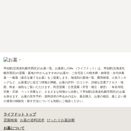
琴似駅(北海道札幌市西区)のお墓一覧。お墓探しのlife.（ライフドット）は、琴似駅(北海道札
幌市西区)の霊園・墓地の中からおすすめのお墓や、ご自宅近くの樹木葬・納骨堂・永代供養
墓・一般墓（墓石を建てるお墓）をご提案します。地域別の墓地一覧、費用相場、人気ランキ
ングなど、お墓選びに役立つ情報が満載。お墓の評判・口コミや、詳細な交通アクセス・地
図、料金・値段もご覧いただけます。民営霊園・公営霊園（市営・都立・都営）・有名寺院、
宗教・宗派、ペット供養など、さまざまな特徴から比較して琴似駅(北海道札幌市西区)のお墓
を探せます。お墓の見学予約・資料請求の申込みのほか、墓石購入、お墓の移設、墓じまい後
の遺骨の移動先・移す方法についても気軽にご相談ください。
ライフドット トップ
霊園検索
お墓の資料請求
ぴったりお墓診断
お墓について