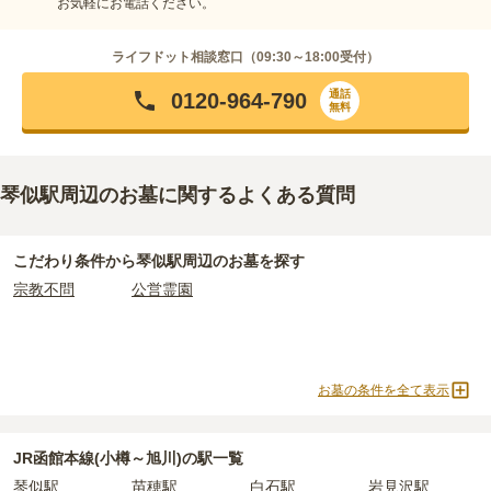
お気軽にお電話ください。
ライフドット相談窓口（
09:30～18:00
受付）
通話
0120-964-790
無料
琴似駅周辺のお墓に関するよくある質問
こだわり条件から
琴似駅周辺
のお墓を探す
宗教不問
公営霊園
お墓の条件を全て表示
JR函館本線(小樽～旭川)の駅一覧
琴似駅
苗穂駅
白石駅
岩見沢駅