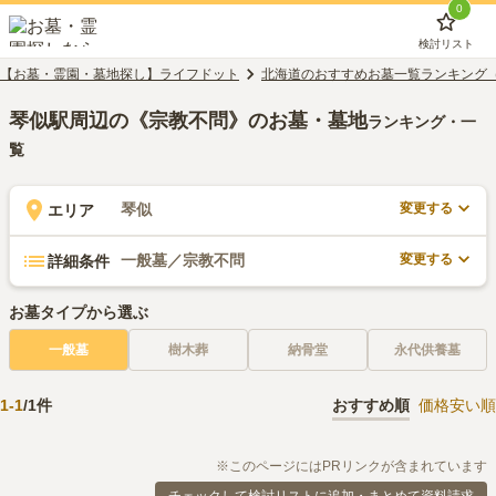
0
検討リスト
【お墓・霊園・墓地探し】ライフドット
北海道のおすすめお墓一覧ランキング
琴似駅周辺の《宗教不問》のお墓・墓地
ランキング・一
覧
変更する
琴似
エリア
変更する
一般墓／宗教不問
詳細条件
お墓タイプから選ぶ
一般墓
樹木葬
納骨堂
永代供養墓
1
-
1
/
1
件
おすすめ順
価格安い順
※このページにはPRリンクが含まれています