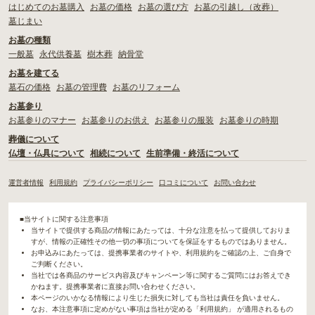
はじめてのお墓購入
お墓の価格
お墓の選び方
お墓の引越し（改葬）
墓じまい
お墓の種類
一般墓
永代供養墓
樹木葬
納骨堂
お墓を建てる
墓石の価格
お墓の管理費
お墓のリフォーム
お墓参り
お墓参りのマナー
お墓参りのお供え
お墓参りの服装
お墓参りの時期
葬儀について
仏壇・仏具について
相続について
生前準備・終活について
運営者情報
利用規約
プライバシーポリシー
口コミについて
お問い合わせ
■当サイトに関する注意事項
当サイトで提供する商品の情報にあたっては、十分な注意を払って提供しておりま
すが、情報の正確性その他一切の事項についてを保証をするものではありません。
お申込みにあたっては、提携事業者のサイトや、利用規約をご確認の上、ご自身で
ご判断ください。
当社では各商品のサービス内容及びキャンペーン等に関するご質問にはお答えでき
かねます。提携事業者に直接お問い合わせください。
本ページのいかなる情報により生じた損失に対しても当社は責任を負いません。
なお、本注意事項に定めがない事項は当社が定める「利用規約」 が適用されるもの