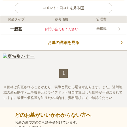
コメント・口コミを見る
お墓タイプ
参考価格
管理費
ライフドット編集部のコメント
住宅地に位置していますが、緑が多く北海道らしいのどかな雰囲
一般墓
未掲載
お問い合わせください
気を味わえる公営墓地です。 一般墓所が用意されていて、区画
の使用は1人につき1ヶ所のみ認められています。 墓域には洋風
お墓の詳細を見る
デザインの墓石もあり、それぞれのイメージに合ったお墓を建立
コメントの続きを読む
できるのも魅力のひとつです。 病院や中学校などの目印が多い
周辺環境なので、迷うことがなく安心です。
口コミ評価
この霊園はまだ誰からも評価されていません。
1
価格は変更されることがあり、実際と異なる場合があります。また、近隣地
域の墓石制作・工事費を元にライフドット独自で算出した価格が一部含まれて
います。最新の価格等を知りたい場合は、資料請求にてご確認ください。
どのお墓がいいかわからない方へ
お墓の選び方のご相談を受付けています。