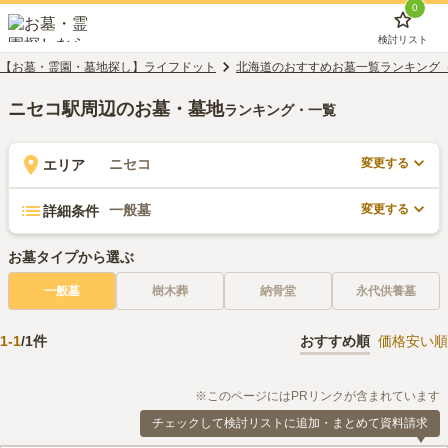
0
検討リスト
【お墓・霊園・墓地探し】ライフドット
北海道のおすすめお墓一覧ランキング
ニセコ駅周辺のお墓・墓地
ランキング・一覧
変更する
ニセコ
エリア
変更する
一般墓
詳細条件
お墓タイプから選ぶ
一般墓
樹木葬
納骨堂
永代供養墓
1
-
1
/
1
件
おすすめ順
価格安い順
※このページにはPRリンクが含まれています
チェックして検討リストに追加・まとめて資料請求