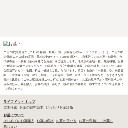
ニセコ駅(北海道ニセコ町)のお墓(一般墓)一覧。お墓探しのlife.（ライフドット）は、ニセコ駅
(北海道ニセコ町)の霊園・墓地の中からおすすめのお墓や、ご自宅近くの樹木葬・納骨堂・永
代供養墓・一般墓（墓石を建てるお墓）をご提案します。地域別の墓地一覧、費用相場、お墓
(一般墓)の人気ランキングなど、お墓選びに役立つ情報が満載。お墓の評判・口コミや、詳細
な交通アクセス・地図、料金・値段もご覧いただけます。希望する条件「一般墓」や、民営霊
園・公営霊園（市営・都立・都営）・有名寺院、宗教・宗派、ペット供養など、さまざまな特
徴から比較してニセコ駅(北海道ニセコ町)のお墓を探せます。お墓の見学予約・資料請求の申
込みのほか、墓石購入、お墓の移設、墓じまい後の遺骨の移動先・移す方法についても気軽に
ご相談ください。
ライフドット トップ
霊園検索
お墓の資料請求
ぴったりお墓診断
お墓について
はじめてのお墓購入
お墓の価格
お墓の選び方
お墓の引越し（改葬）
墓じまい