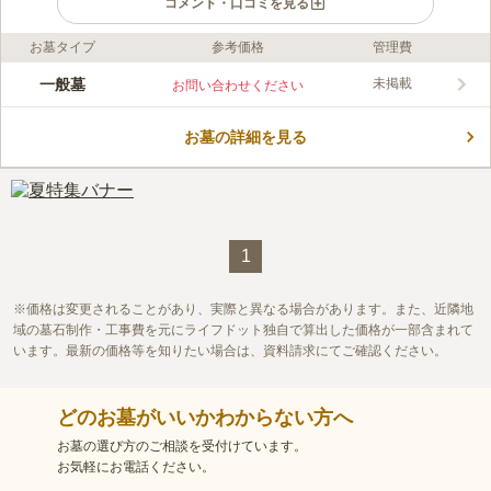
コメント・口コミを見る
お墓タイプ
参考価格
管理費
ライフドット編集部のコメント
冬はスキー客で賑わうニセコは、北海道の大自然の中、寂しくな
一般墓
未掲載
お問い合わせください
ることのない町営墓地です。 墓地内は、陽当たりがよく暖かな
陽射しが降り注ぎ、明るい環境です。 また、外灯も設置されて
お墓の詳細を見る
いるので、夕暮れ時も安心してお墓参りができます。 羊蹄国道5
コメントの続きを読む
号線からほど近く、駐車場も完備されているため、お車でのお墓
参りも困ることなく安心です。
口コミ評価
この霊園はまだ誰からも評価されていません。
1
価格は変更されることがあり、実際と異なる場合があります。また、近隣地
域の墓石制作・工事費を元にライフドット独自で算出した価格が一部含まれて
います。最新の価格等を知りたい場合は、資料請求にてご確認ください。
どのお墓がいいかわからない方へ
お墓の選び方のご相談を受付けています。
お気軽にお電話ください。