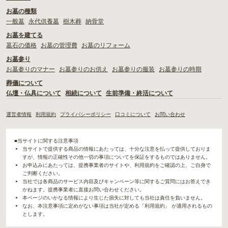
お墓の種類
一般墓
永代供養墓
樹木葬
納骨堂
お墓を建てる
墓石の価格
お墓の管理費
お墓のリフォーム
お墓参り
お墓参りのマナー
お墓参りのお供え
お墓参りの服装
お墓参りの時期
葬儀について
仏壇・仏具について
相続について
生前準備・終活について
運営者情報
利用規約
プライバシーポリシー
口コミについて
お問い合わせ
■当サイトに関する注意事項
当サイトで提供する商品の情報にあたっては、十分な注意を払って提供しておりま
すが、情報の正確性その他一切の事項についてを保証をするものではありません。
お申込みにあたっては、提携事業者のサイトや、利用規約をご確認の上、ご自身で
ご判断ください。
当社では各商品のサービス内容及びキャンペーン等に関するご質問にはお答えでき
かねます。提携事業者に直接お問い合わせください。
本ページのいかなる情報により生じた損失に対しても当社は責任を負いません。
なお、本注意事項に定めがない事項は当社が定める「利用規約」 が適用されるもの
とします。