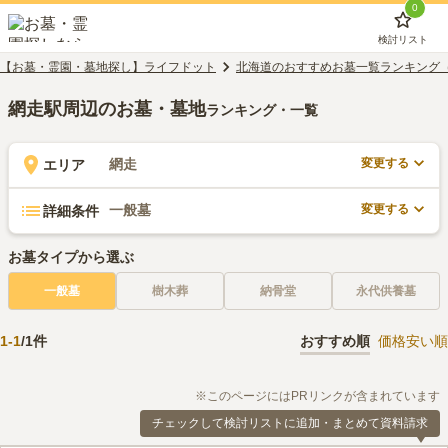
0
検討リスト
【お墓・霊園・墓地探し】ライフドット
北海道のおすすめお墓一覧ランキング
網走駅周辺のお墓・墓地
ランキング・一覧
変更する
網走
エリア
変更する
一般墓
詳細条件
お墓タイプから選ぶ
一般墓
樹木葬
納骨堂
永代供養墓
1
-
1
/
1
件
おすすめ順
価格安い順
※このページにはPRリンクが含まれています
チェックして検討リストに追加・まとめて資料請求