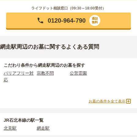
ライフドット相談窓口（
09:30～18:00
受付）
通話
0120-964-790
無料
網走駅周辺のお墓に関するよくある質問
こだわり条件から
網走駅周辺
のお墓を探す
バリアフリー対
宗教不問
公営霊園
応
お墓の条件を全て表示
JR石北本線の駅一覧
北見駅
網走駅