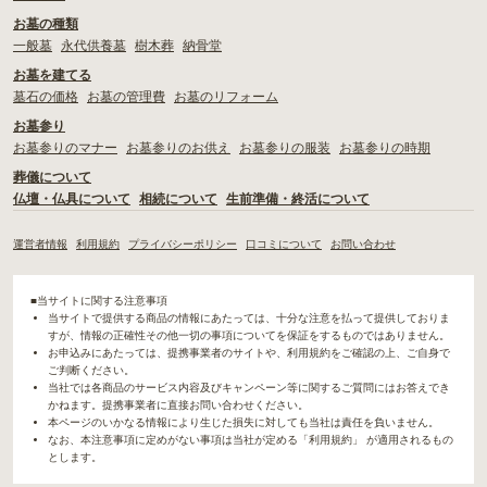
お墓の種類
一般墓
永代供養墓
樹木葬
納骨堂
お墓を建てる
墓石の価格
お墓の管理費
お墓のリフォーム
お墓参り
お墓参りのマナー
お墓参りのお供え
お墓参りの服装
お墓参りの時期
葬儀について
仏壇・仏具について
相続について
生前準備・終活について
運営者情報
利用規約
プライバシーポリシー
口コミについて
お問い合わせ
■当サイトに関する注意事項
当サイトで提供する商品の情報にあたっては、十分な注意を払って提供しておりま
すが、情報の正確性その他一切の事項についてを保証をするものではありません。
お申込みにあたっては、提携事業者のサイトや、利用規約をご確認の上、ご自身で
ご判断ください。
当社では各商品のサービス内容及びキャンペーン等に関するご質問にはお答えでき
かねます。提携事業者に直接お問い合わせください。
本ページのいかなる情報により生じた損失に対しても当社は責任を負いません。
なお、本注意事項に定めがない事項は当社が定める「利用規約」 が適用されるもの
とします。