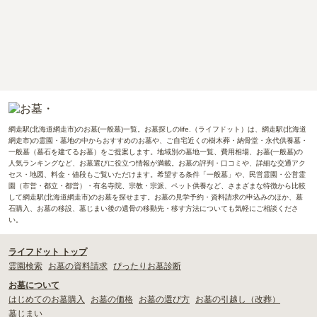
網走駅(北海道網走市)のお墓(一般墓)一覧。お墓探しのlife.（ライフドット）は、網走駅(北海道
網走市)の霊園・墓地の中からおすすめのお墓や、ご自宅近くの樹木葬・納骨堂・永代供養墓・
一般墓（墓石を建てるお墓）をご提案します。地域別の墓地一覧、費用相場、お墓(一般墓)の
人気ランキングなど、お墓選びに役立つ情報が満載。お墓の評判・口コミや、詳細な交通アク
セス・地図、料金・値段もご覧いただけます。希望する条件「一般墓」や、民営霊園・公営霊
園（市営・都立・都営）・有名寺院、宗教・宗派、ペット供養など、さまざまな特徴から比較
して網走駅(北海道網走市)のお墓を探せます。お墓の見学予約・資料請求の申込みのほか、墓
石購入、お墓の移設、墓じまい後の遺骨の移動先・移す方法についても気軽にご相談くださ
い。
ライフドット トップ
霊園検索
お墓の資料請求
ぴったりお墓診断
お墓について
はじめてのお墓購入
お墓の価格
お墓の選び方
お墓の引越し（改葬）
墓じまい