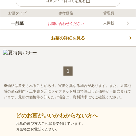
コメント・口コミを見る
お墓タイプ
参考価格
管理費
ライフドット編集部のコメント
オホーツク公園道や道道中園停車場線の近くにある市営墓地で
一般墓
未掲載
お問い合わせください
す。 広大な敷地を誇る墓園で、豊かな緑に囲まれた気持ちの良
い場所です。 区画墓地・合葬墓ともに永代使用料と永代管理料
お墓の詳細を見る
を支払うことで、年間管理費用の負担がありません。 許可取得
コメントの続きを読む
後3年以内に建墓する必要があり、申し込みはひとり1区画と定め
られています。
口コミ評価
この霊園はまだ誰からも評価されていません。
1
価格は変更されることがあり、実際と異なる場合があります。また、近隣地
域の墓石制作・工事費を元にライフドット独自で算出した価格が一部含まれて
います。最新の価格等を知りたい場合は、資料請求にてご確認ください。
どのお墓がいいかわからない方へ
お墓の選び方のご相談を受付けています。
お気軽にお電話ください。