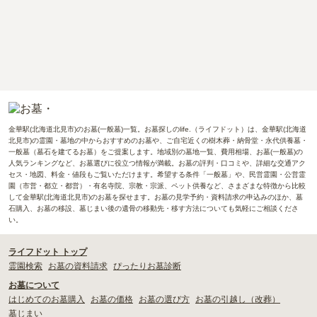
金華駅(北海道北見市)のお墓(一般墓)一覧。お墓探しのlife.（ライフドット）は、金華駅(北海道
北見市)の霊園・墓地の中からおすすめのお墓や、ご自宅近くの樹木葬・納骨堂・永代供養墓・
一般墓（墓石を建てるお墓）をご提案します。地域別の墓地一覧、費用相場、お墓(一般墓)の
人気ランキングなど、お墓選びに役立つ情報が満載。お墓の評判・口コミや、詳細な交通アク
セス・地図、料金・値段もご覧いただけます。希望する条件「一般墓」や、民営霊園・公営霊
園（市営・都立・都営）・有名寺院、宗教・宗派、ペット供養など、さまざまな特徴から比較
して金華駅(北海道北見市)のお墓を探せます。お墓の見学予約・資料請求の申込みのほか、墓
石購入、お墓の移設、墓じまい後の遺骨の移動先・移す方法についても気軽にご相談くださ
い。
ライフドット トップ
霊園検索
お墓の資料請求
ぴったりお墓診断
お墓について
はじめてのお墓購入
お墓の価格
お墓の選び方
お墓の引越し（改葬）
墓じまい