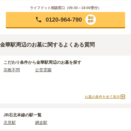
ライフドット相談窓口（
09:30～18:00
受付）
通話
0120-964-790
無料
金華駅周辺のお墓に関するよくある質問
こだわり条件から
金華駅周辺
のお墓を探す
宗教不問
公営霊園
お墓の条件を全て表示
JR石北本線の駅一覧
北見駅
網走駅