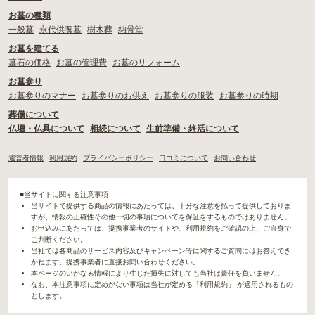
お墓の種類
一般墓
永代供養墓
樹木葬
納骨堂
お墓を建てる
墓石の価格
お墓の管理費
お墓のリフォーム
お墓参り
お墓参りのマナー
お墓参りのお供え
お墓参りの服装
お墓参りの時期
葬儀について
仏壇・仏具について
相続について
生前準備・終活について
運営者情報
利用規約
プライバシーポリシー
口コミについて
お問い合わせ
■当サイトに関する注意事項
当サイトで提供する商品の情報にあたっては、十分な注意を払って提供しておりま
すが、情報の正確性その他一切の事項についてを保証をするものではありません。
お申込みにあたっては、提携事業者のサイトや、利用規約をご確認の上、ご自身で
ご判断ください。
当社では各商品のサービス内容及びキャンペーン等に関するご質問にはお答えでき
かねます。提携事業者に直接お問い合わせください。
本ページのいかなる情報により生じた損失に対しても当社は責任を負いません。
なお、本注意事項に定めがない事項は当社が定める「利用規約」 が適用されるもの
とします。