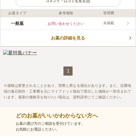
コメント・口コミを見る
お墓タイプ
参考価格
管理費
ライフドット編集部のコメント
金華墓地は、北見市にある豊かな自然に囲まれた公営墓地です。
一般墓
未掲載
お問い合わせください
公営墓地のため申し込み条件があり、本市に住所を有する人など
の条件を満たせば、宗教不問で誰でも利用することができます。
お墓の詳細を見る
墓地内は手入れがしっかりと行き届いており、清潔感がありま
コメントの続きを読む
す。 バス停から近く、駐車場もあるので、お参りの際はバスか
車の利用がおすすめです。
口コミ評価
この霊園はまだ誰からも評価されていません。
1
価格は変更されることがあり、実際と異なる場合があります。また、近隣地
域の墓石制作・工事費を元にライフドット独自で算出した価格が一部含まれて
います。最新の価格等を知りたい場合は、資料請求にてご確認ください。
どのお墓がいいかわからない方へ
お墓の選び方のご相談を受付けています。
お気軽にお電話ください。