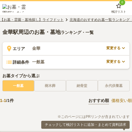
0
検討リスト
【お墓・霊園・墓地探し】ライフドット
北海道のおすすめお墓一覧ランキング
金華駅周辺のお墓・墓地
ランキング・一覧
変更する
金華
エリア
変更する
一般墓
詳細条件
お墓タイプから選ぶ
一般墓
樹木葬
納骨堂
永代供養墓
1
-
1
/
1
件
おすすめ順
価格安い順
※このページにはPRリンクが含まれています
チェックして検討リストに追加・まとめて資料請求