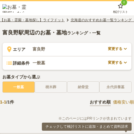
0
検討リスト
【お墓・霊園・墓地探し】ライフドット
北海道のおすすめお墓一覧ランキング
富良野駅周辺のお墓・墓地
ランキング・一覧
変更する
富良野
エリア
変更する
一般墓
詳細条件
お墓タイプから選ぶ
一般墓
樹木葬
納骨堂
永代供養墓
1
-
1
/
1
件
おすすめ順
価格安い順
※このページにはPRリンクが含まれています
チェックして検討リストに追加・まとめて資料請求