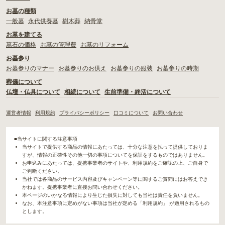
お墓の種類
一般墓
永代供養墓
樹木葬
納骨堂
お墓を建てる
墓石の価格
お墓の管理費
お墓のリフォーム
お墓参り
お墓参りのマナー
お墓参りのお供え
お墓参りの服装
お墓参りの時期
葬儀について
仏壇・仏具について
相続について
生前準備・終活について
運営者情報
利用規約
プライバシーポリシー
口コミについて
お問い合わせ
■当サイトに関する注意事項
当サイトで提供する商品の情報にあたっては、十分な注意を払って提供しておりま
すが、情報の正確性その他一切の事項についてを保証をするものではありません。
お申込みにあたっては、提携事業者のサイトや、利用規約をご確認の上、ご自身で
ご判断ください。
当社では各商品のサービス内容及びキャンペーン等に関するご質問にはお答えでき
かねます。提携事業者に直接お問い合わせください。
本ページのいかなる情報により生じた損失に対しても当社は責任を負いません。
なお、本注意事項に定めがない事項は当社が定める「利用規約」 が適用されるもの
とします。