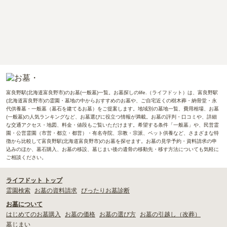
富良野駅(北海道富良野市)のお墓(一般墓)一覧。お墓探しのlife.（ライフドット）は、富良野駅
(北海道富良野市)の霊園・墓地の中からおすすめのお墓や、ご自宅近くの樹木葬・納骨堂・永
代供養墓・一般墓（墓石を建てるお墓）をご提案します。地域別の墓地一覧、費用相場、お墓
(一般墓)の人気ランキングなど、お墓選びに役立つ情報が満載。お墓の評判・口コミや、詳細
な交通アクセス・地図、料金・値段もご覧いただけます。希望する条件「一般墓」や、民営霊
園・公営霊園（市営・都立・都営）・有名寺院、宗教・宗派、ペット供養など、さまざまな特
徴から比較して富良野駅(北海道富良野市)のお墓を探せます。お墓の見学予約・資料請求の申
込みのほか、墓石購入、お墓の移設、墓じまい後の遺骨の移動先・移す方法についても気軽に
ご相談ください。
ライフドット トップ
霊園検索
お墓の資料請求
ぴったりお墓診断
お墓について
はじめてのお墓購入
お墓の価格
お墓の選び方
お墓の引越し（改葬）
墓じまい