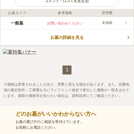
コメント・口コミを見る
お墓タイプ
参考価格
管理費
ライフドット編集部のコメント
夕張丘を望むことができる「富良野らしい」場所にあるお墓で
一般墓
未掲載
お問い合わせください
す。 南向きの傾斜地にあるお墓なので、雪解けが早いのも嬉し
いポイントです。 会食所やトイレがあるので、長時間ゆっくり
お墓の詳細を見る
と故人の傍で過ごすことができます。 敷地はフラットでスペー
コメントの続きを読む
スにゆとりがあるので、ストレスを感じることなくゆったりとお
参りできます。
口コミ評価
この霊園はまだ誰からも評価されていません。
1
価格は変更されることがあり、実際と異なる場合があります。また、近隣地
域の墓石制作・工事費を元にライフドット独自で算出した価格が一部含まれて
います。最新の価格等を知りたい場合は、資料請求にてご確認ください。
どのお墓がいいかわからない方へ
お墓の選び方のご相談を受付けています。
お気軽にお電話ください。