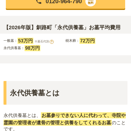
0120-964-790
無料
【2026年版】釧路町「永代供養墓」お墓平均費用
53万円
72万円
一般墓：
樹木葬：
※墓石代別
?
98万円
永代供養墓：
永代供養墓とは
永代供養墓とは、
お墓参りできない人に代わって、寺院や
霊園の管理者が遺骨の管理と供養をしてくれるお墓
のこと
です。