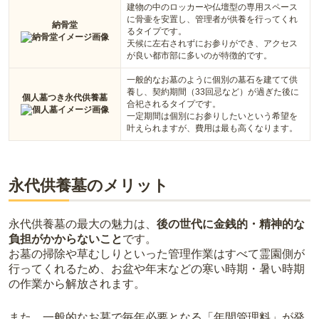
建物の中のロッカーや仏壇型の専用スペース
に骨壷を安置し、管理者が供養を行ってくれ
納骨堂
るタイプです。
天候に左右されずにお参りができ、アクセス
が良い都市部に多いのが特徴的です。
一般的なお墓のように個別の墓石を建てて供
養し、契約期間（33回忌など）が過ぎた後に
個人墓つき永代供養墓
合祀されるタイプです。
一定期間は個別にお参りしたいという希望を
叶えられますが、費用は最も高くなります。
永代供養墓のメリット
永代供養墓の最大の魅力は、
後の世代に金銭的・精神的な
負担がかからないこと
です。
お墓の掃除や草むしりといった管理作業はすべて霊園側が
行ってくれるため、お盆や年末などの寒い時期・暑い時期
の作業から解放されます。
また、一般的なお墓で毎年必要となる「年間管理料」が発