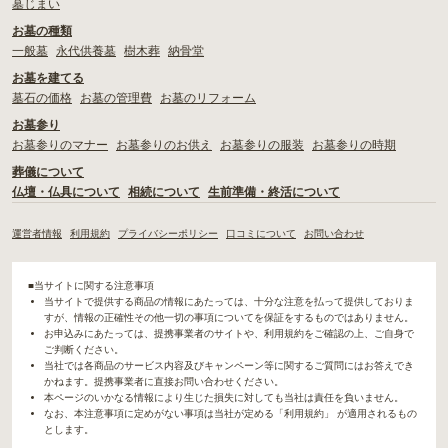
墓じまい
お墓の種類
一般墓
永代供養墓
樹木葬
納骨堂
お墓を建てる
墓石の価格
お墓の管理費
お墓のリフォーム
お墓参り
お墓参りのマナー
お墓参りのお供え
お墓参りの服装
お墓参りの時期
葬儀について
仏壇・仏具について
相続について
生前準備・終活について
運営者情報
利用規約
プライバシーポリシー
口コミについて
お問い合わせ
■当サイトに関する注意事項
当サイトで提供する商品の情報にあたっては、十分な注意を払って提供しておりま
すが、情報の正確性その他一切の事項についてを保証をするものではありません。
お申込みにあたっては、提携事業者のサイトや、利用規約をご確認の上、ご自身で
ご判断ください。
当社では各商品のサービス内容及びキャンペーン等に関するご質問にはお答えでき
かねます。提携事業者に直接お問い合わせください。
本ページのいかなる情報により生じた損失に対しても当社は責任を負いません。
なお、本注意事項に定めがない事項は当社が定める「利用規約」 が適用されるもの
とします。