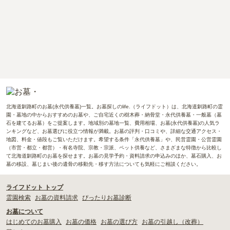
北海道釧路町のお墓(永代供養墓)一覧。お墓探しのlife.（ライフドット）は、北海道釧路町の霊
園・墓地の中からおすすめのお墓や、ご自宅近くの樹木葬・納骨堂・永代供養墓・一般墓（墓
石を建てるお墓）をご提案します。地域別の墓地一覧、費用相場、お墓(永代供養墓)の人気ラ
ンキングなど、お墓選びに役立つ情報が満載。お墓の評判・口コミや、詳細な交通アクセス・
地図、料金・値段もご覧いただけます。希望する条件「永代供養墓」や、民営霊園・公営霊園
（市営・都立・都営）・有名寺院、宗教・宗派、ペット供養など、さまざまな特徴から比較し
て北海道釧路町のお墓を探せます。お墓の見学予約・資料請求の申込みのほか、墓石購入、お
墓の移設、墓じまい後の遺骨の移動先・移す方法についても気軽にご相談ください。
ライフドット トップ
霊園検索
お墓の資料請求
ぴったりお墓診断
お墓について
はじめてのお墓購入
お墓の価格
お墓の選び方
お墓の引越し（改葬）