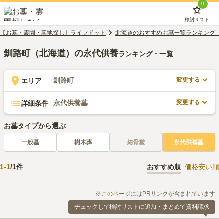
0
検討リスト
【お墓・霊園・墓地探し】ライフドット
北海道のおすすめお墓一覧ランキング
釧路町（北海道）の永代供養
ランキング・一覧
変更する
釧路町
エリア
変更する
永代供養墓
詳細条件
お墓タイプから選ぶ
一般墓
樹木葬
納骨堂
永代供養墓
1
-
1
/
1
件
おすすめ順
価格安い順
※このページにはPRリンクが含まれています
チェックして検討リストに追加・まとめて資料請求