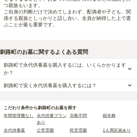
つ親族もいます。
ご自身の判断だけで決めてしまわず、配偶者や子ども、関
係する親族としっかりと話し合い、全員が納得した上で選
ぶことが最も重要です。
釧路町のお墓に関するよくある質問
釧路町で永代供養墓を購入するには、いくらかかります
か？
釧路町で安く永代供養墓を購入するには？
釧路町
での購入費用の目安は、
永代供養墓が約98万円
です。
樹木葬・納骨堂・永代供養墓は、基本的に墓石代がかからず、永代
釧路町
で一番安価な
永代供養墓
は、
釧路陵墓公苑
の
永代供養墓
で、
使用料のみかかります。
10万円
からお求めいただけます。
こだわり条件から
釧路町
のお墓を探す
一般的に最も費用を抑えられるのは、他の方のご遺骨と一緒に埋葬
なお、お墓によっては以下の費用が別途かかる場合があります。
年間管理費なし
永代供養プラン
宗教不問
樹木葬
する
「合祀墓（ごうしぼ）」
と呼ばれるタイプです。個別のお墓に
・
開眼法要の費用
：お墓を新しく建てた際に行う儀式のための費
あり
比べて省スペースで管理の手間がかからないため、費用が安く設定
用。僧侶に渡すお布施がかかります。
永代供養墓
公営霊園
民営霊園
1人用区画あり
されています。
・
納骨式の費用
：お墓に遺骨を納める儀式のための費用。僧侶に渡