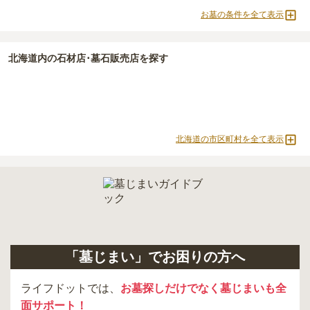
価格の目安は、1名あたり5万円〜30万円程度です。
すお布施、会食などの費用がかかります。
お墓の条件を全て表示
・
年間管理費
：お墓の管理費。契約後、毎年発生するケースがあり
釧路町
で安価なお墓を探したい場合は、
価格の安い順
で並び替えて
ます。
お墓を探すのがおすすめです。
北海道
内の石材店･墓石販売店を探す
正確な費用は、区画や石材の選び方によって大きく変わるため、見
積もりを取るまで確定しません。
現地見学では、担当者に「提示金額以外にかかる費用はないか」を
必ず確認することをおすすめします。
現地への見学が難しい場合は、資料請求でも各霊園の詳しい料金案
北海道の市区町村を全て表示
内を取り寄せることができます。
「墓じまい」でお困りの方へ
ライフドットでは、
お墓探しだけでなく墓じまいも全
面サポート！