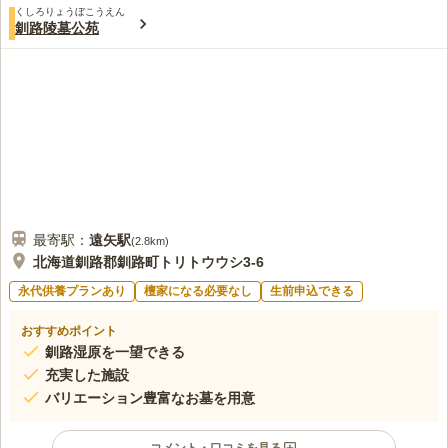
くしろりょうぼこうえん
釧路陵墓公苑
最寄駅：
遠矢
駅
(
2.8km
)
北海道釧路郡釧路町トリトウウシ3-6
永代供養プランあり
檀家になる必要なし
生前申込できる
おすすめポイント
釧路湿原を一望できる
充実した施設
バリエーション豊富なお墓を用意