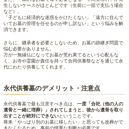
生しないケースがほとんどです（生前に一括で支払う場合
など）。
「子どもに経済的な迷惑をかけたくない」「遠方に住んで
いてお墓の管理を任せるのが申し訳ない」という悩みを解
消できます。
さらに、継承者を必要としないため、お墓の跡継ぎ問題で
悩む必要がありません。
万が一無縁仏になってお墓が荒れ果てるという心配もな
く、お寺や霊園が責任を持って合同供養祭などを通じて永
代にわたり供養してくれます。
永代供養墓のデメリット・注意点
永代供養墓で最も注意すべき点は、
一度「合祀（他の人の
遺骨と一緒に埋葬）」されてしまうと、後から遺骨を取り
出すことが絶対にできない
ということです。
将来「やっぱり別のお墓に移したい」と思っても改葬がで
きなくなるため、事前の慎重な判断が必要です。