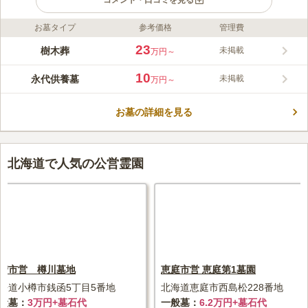
コメント・口コミを見る
お墓タイプ
参考価格
管理費
ライフドット編集部のコメント
釧路湿原を一望できる絶景の地につくられた墓地です。春は桜、
23
樹木葬
未掲載
万円～
夏は緑、秋は紅葉、冬は雪景色と四季折々の表情を楽しめます。
敷地内には立派な観音様が安置されており、お墓を暖かく見守っ
10
永代供養墓
未掲載
万円～
ています。 釧路陵墓公苑では一年を通して様々なイベントが開
コメントの続きを読む
かれています。お盆の「献灯祭」、毎月開催の「不動護摩法
要」、10月開催の「黎明大観世音菩薩像建立記念祭」など行事が
お墓の詳細を見る
口コミ評価
たくさんあり、多くの方が訪れます。
3.8
みんなの評価
口コミ
2
件
山の上にあり、麓にコンビニが複数あり、ドラッグストアーもあ
60代
男性
る。入口に事務所があり、法事ができる場所が併設されている。
北海道で人気の公営霊園
口コミの続きを読む
狩市営 樽川墓地
恵庭市営 恵庭第1墓園
海道小樽市銭函5丁目5番地
北海道恵庭市西島松228番地
般墓
3万円+墓石代
一般墓
6.2万円+墓石代