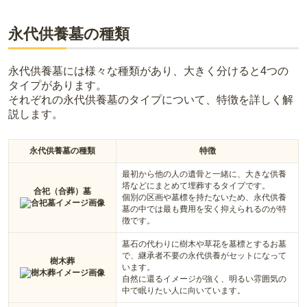
永代供養墓の種類
永代供養墓には様々な種類があり、大きく分けると4つの
タイプがあります。
それぞれの永代供養墓のタイプについて、特徴を詳しく解
説します。
永代供養墓の種類
特徴
最初から他の人の遺骨と一緒に、大きな供養
塔などにまとめて埋葬するタイプです。
合祀（合葬）墓
個別の区画や墓標を持たないため、永代供養
墓の中では最も費用を安く抑えられるのが特
徴です。
墓石の代わりに樹木や草花を墓標とするお墓
で、継承者不要の永代供養がセットになって
樹木葬
います。
自然に還るイメージが強く、明るい雰囲気の
中で眠りたい人に向いています。