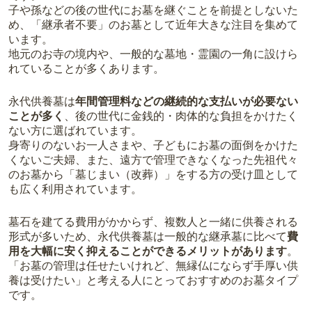
子や孫などの後の世代にお墓を継ぐことを前提としないた
め、「継承者不要」のお墓として近年大きな注目を集めて
います。
地元のお寺の境内や、一般的な墓地・霊園の一角に設けら
れていることが多くあります。
永代供養墓は
年間管理料などの継続的な支払いが必要ない
ことが多く
、後の世代に金銭的・肉体的な負担をかけたく
ない方に選ばれています。
身寄りのないお一人さまや、子どもにお墓の面倒をかけた
くないご夫婦、また、遠方で管理できなくなった先祖代々
のお墓から「墓じまい（改葬）」をする方の受け皿として
も広く利用されています。
墓石を建てる費用がかからず、複数人と一緒に供養される
形式が多いため、永代供養墓は一般的な継承墓に比べて
費
用を大幅に安く抑えることができるメリットがあります
。
「お墓の管理は任せたいけれど、無縁仏にならず手厚い供
養は受けたい」と考える人にとっておすすめのお墓タイプ
です。