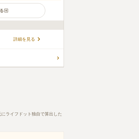
る
地公園です。 普通墓地と規制
詳細を見る
。 普通墓地は高さの制限と隣
、それ以外は自由に建立する
持ちの方におすすめです。 墓
コメントの続きを読む
を一望することができます。
で便利です。
いっている状態で、共同墓地な
きさを選べます。
口コミの続きを読む
元にライフドット独自で算出した