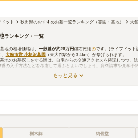
フドット
秋田県のおすすめお墓一覧ランキング（霊園・墓地）
大
地
ランキング・一覧
・墓地の相場価格は、
一般墓
が約
28万円
です。(ライフドット
(墓石代別)
?
は、
大館市営 小柄沢墓園
（東大館駅から3.4km）が挙げられます。
・墓地のお墓探しをする際は、自宅からの交通アクセスを確認しつつ、
線香の入手方法などを考慮して選ぶとよいでしょう。資料請求や見学予
もっと見る
樹木葬
納骨堂