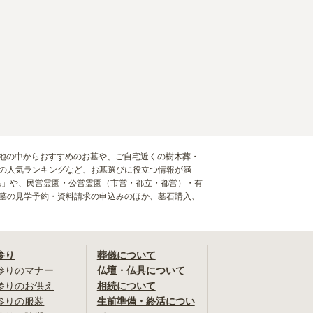
園・墓地の中からおすすめのお墓や、ご自宅近くの樹木葬・
)の人気ランキングなど、お墓選びに役立つ情報が満
墓」や、民営霊園・公営霊園（市営・都立・都営）・有
お墓の見学予約・資料請求の申込みのほか、墓石購入、
参り
葬儀について
参りのマナー
仏壇・仏具について
参りのお供え
相続について
参りの服装
生前準備・終活につい