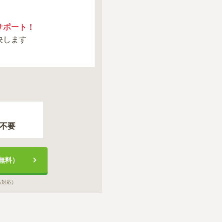
サポート！
決します
不要
無料）
も対応）