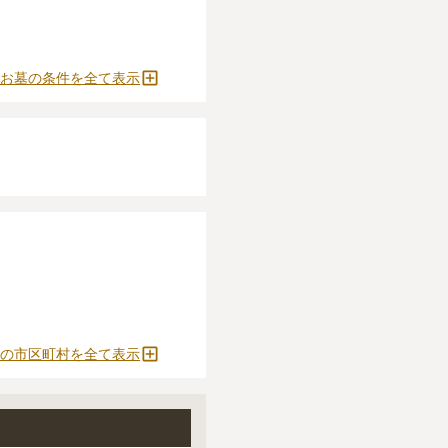
うしぼ）」
と呼ばれる
安く設定されていま
施がかかります。
お墓の条件を全て表示
どの費用がかかりま
がおすすめです。
確定しません。
をおすすめします。
とができます。
の市区町村を全て表示