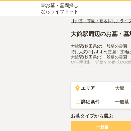
【お墓・霊園・墓地探し】ライ
大館駅周辺のお墓・墓
大館駅(秋田県)の一般墓の霊園
特に人気のおすすめ霊園・墓地
大館駅(秋田県)で一般墓の霊園
や管理体制、近隣での供花やお
てみてください。
エリア
大館
詳細条件
一般墓
お墓タイプから選ぶ
一般墓