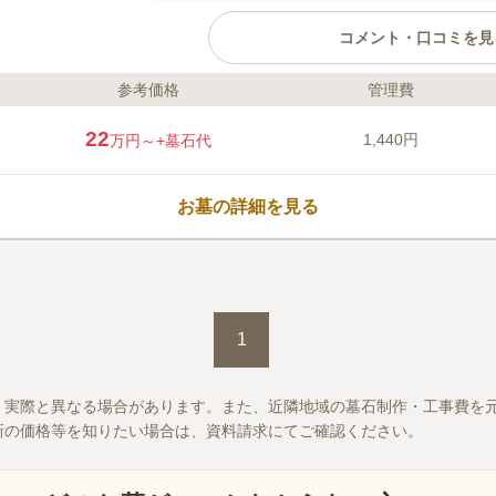
コメント・口コミを見
参考価格
管理費
ライフドット編集部のコメント
火葬場やペット霊園も完備している墓
22
1,440円
万円～
+墓石代
墓地がありニーズに合わせて選べます
のお墓との距離が決められていますが
ことができます。 終の棲家に拘りをお
お墓の詳細を見る
園センター「東雲閣」からは、市街地
休憩や法要で利用することができるの
口コミ評価
3.5
みんなの評価
口コミ
3
件
山に囲まれており、どんどん広げて
50代
男性
ので小さなお墓から大きな墓までいろいろと大
1
、実際と異なる場合があります。また、近隣地域の墓石制作・工事費を
新の価格等を知りたい場合は、資料請求にてご確認ください。