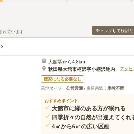
チェックして検討リ
まれています
大館駅から4.8km
アクセ
秋田県大館市柄沢字小柄沢地内
檀家になる必要なし
墓地タイプ：
公営霊園
/ 宗旨宗派：
宗教不問
おすすめポイント
大館市に縁のある方が眠れる
四季折々の自然が出迎えてくれ
4㎡から6㎡の広い区画