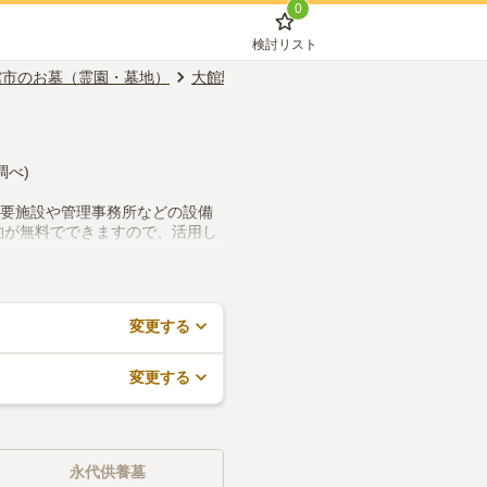
0
検討リスト
館市のお墓（霊園・墓地）
大館駅のお墓（霊園・墓地）
一般墓
調べ)
法要施設や管理事務所などの設備
約が無料でできますので、活用し
変更する
変更する
永代供養墓