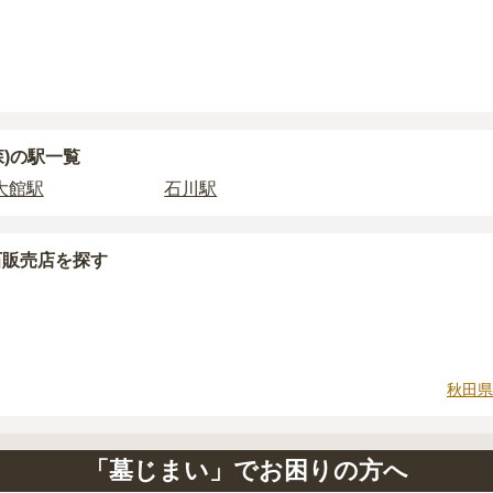
えられるのは、他の方のご遺骨と一緒に埋葬する
「合祀墓（ご
墓に比べて省スペースで管理の手間がかからないため、費用が
以下の費用が別途かかる場合があります。
墓を新しく建てた際に行う儀式のための費用。僧侶に渡すお布
り5万円〜30万円程度です。
に遺骨を納める儀式のための費用。僧侶に渡すお布施、会食な
墓を探したい場合は、
価格の安い順
で並び替えてお墓を探すの
管理費。契約後、毎年発生するケースがあります。
森)の駅一覧
大館駅
石川駅
石材の選び方によって大きく変わるため、見積もりを取るまで
に「提示金額以外にかかる費用はないか」を必ず確認すること
場合は、資料請求でも各霊園の詳しい料金案内を取り寄せるこ
石販売店を探す
秋田県
「墓じまい」でお困りの方へ