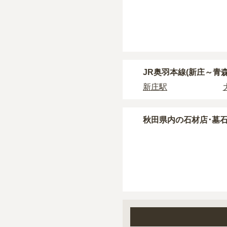
一般的に最も費用を抑
タイプです。個別のお
なお、お墓によっては
す。
・
開眼法要の費用
：お
価格の目安は、1名あた
・
納骨式の費用
：お墓
す。
大館駅周辺
で安価なお
・
年間管理費
：お墓の
JR奥羽本線(新庄～青
新庄駅
正確な費用は、区画や
現地見学では、担当者
現地への見学が難しい
秋田県
内の石材店･墓