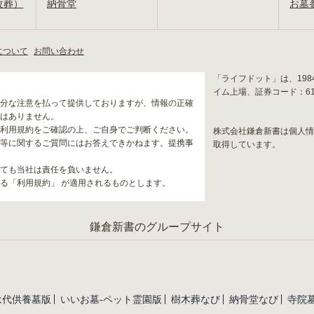
改葬）
納骨堂
お墓
について
お問い合わせ
「ライフドット」は、19
イム上場、証券コード：6
分な注意を払って提供しておりますが、情報の正確
はありません。
利用規約をご確認の上、ご自身でご判断ください。
株式会社鎌倉新書は個人
等に関するご質問にはお答えできかねます。提携事
取得しています。
ても当社は責任を負いません。
る「利用規約」 が適用されるものとします。
鎌倉新書のグループサイト
永代供養墓版
いいお墓-ペット霊園版
樹木葬なび
納骨堂なび
寺院墓