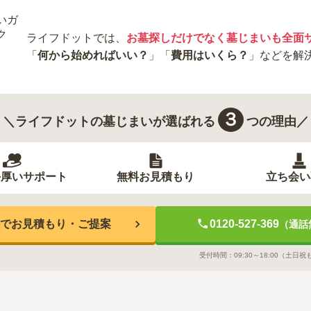
ライフドットでは、
お墓探しだけでなく墓じまいも全面
「
何から始めればいい？
」「
費用はいくら？
」などを解
３
＼ライフドットの墓じまいが選ばれる
つの理由／
手厚いサポート
無料お見積もり
立ち会い
でお見積もり・ご提案
0120-527-369
（通話
受付時間：
09:30～18:00
（土日祝