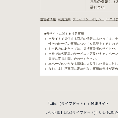
お墓の引越し（
墓じまい
運営者情報
利用規約
プライバシーポリシー
口コミ
■当サイトに関する注意事項
当サイトで提供する商品の情報にあたっては、十
性その他一切の事項についてを保証をするもので
お申込みにあたっては、提携事業者のサイトや、
当社では各商品のサービス内容及びキャンペーン
業者に直接お問い合わせください。
本ページのいかなる情報により生じた損失に対し
なお、本注意事項に定めがない事項は当社が定め
「Life.（ライフドット）」関連サイト
いいお墓
Life.(ライフドット)
いいお墓-