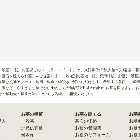
(一般墓)一覧。お墓探しのlife.（ライフドット）は、大館駅(秋田県大館市)の霊
（墓石を建てるお墓）をご提案します。地域別の墓地一覧、費用相場、お墓(一般墓
詳細な交通アクセス・地図、料金・値段もご覧いただけます。希望する条件「一般
供養など、さまざまな特徴から比較して大館駅(秋田県大館市)のお墓を探せます。
骨の移動先・移す方法についても気軽にご相談ください。
お墓の種類
お墓を建てる
お墓
購入
一般墓
墓石の価格
お墓
永代供養墓
お墓の管理費
お墓
樹木葬
お墓のリフォーム
お墓