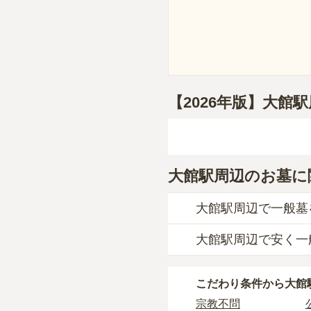
【2026年版】大館
大館駅周辺のお墓に
大館駅周辺で一般墓
大館駅周辺で安く一
大館駅周辺
での購入費
一般墓を建てる場合は
大館駅周辺
で一番安価
大館駅周辺
の一般墓の
こだわり条件から
大館
ます。
広さや墓石の大きさ・
宗教不問