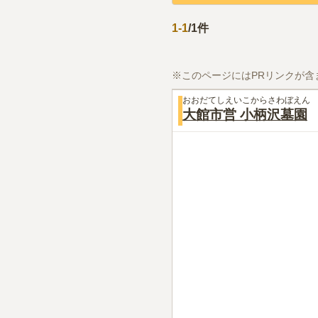
1
-
1
/
1
件
※このページにはPRリンクが含
おおだてしえいこからさわぼえん
大館市営 小柄沢墓園