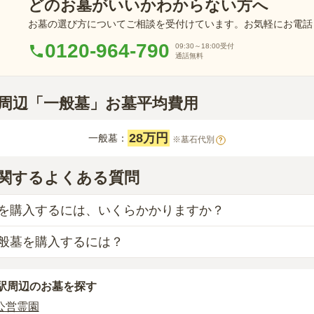
どのお墓がいいかわからない方へ
お墓の選び方についてご相談を受付けています。お気軽にお電話
0120-964-790
09:30～18:00
受付
通話無料
駅周辺「一般墓」お墓平均費用
28万円
一般墓：
※墓石代別
?
関するよくある質問
を購入するには、いくらかかりますか？
般墓を購入するには？
用の目安は、
一般墓が約191万円
です。
、「永代使用料（土地代）」と「墓石代」の2つが主な費用と
な
一般墓
は、
大館市営 小柄沢墓園
の
一般墓
で、
22万円
(墓石代別
永代使用料の平均は
28万円
で、墓石代は
秋田県の平均
163.2万
駅周辺
のお墓を探す
素材によって変わります。
公営霊園