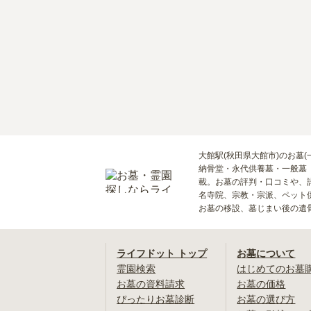
大館駅(秋田県大館市)のお墓
納骨堂・永代供養墓・一般墓
載。お墓の評判・口コミや、
名寺院、宗教・宗派、ペット
お墓の移設、墓じまい後の遺
ライフドット トップ
お墓について
霊園検索
はじめてのお墓
お墓の資料請求
お墓の価格
ぴったりお墓診断
お墓の選び方